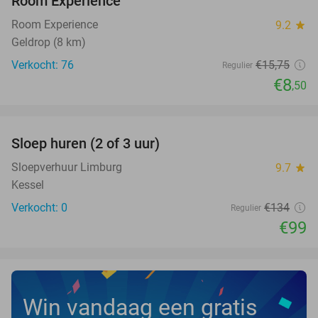
Room Experience
Room Experience
9.2
star
Geldrop (8 km)
Verkocht: 76
€15
,75
Regulier
€8
,50
favorite_border
Sloep huren (2 of 3 uur)
26%
NEW
TODAY
Sloepverhuur Limburg
9.7
star
Kessel
Verkocht: 0
€134
Regulier
€99
Win vandaag een gratis