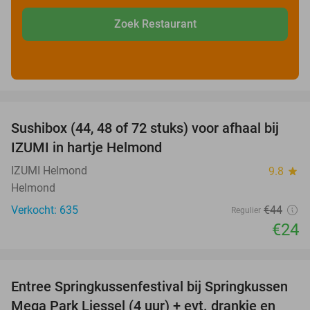
Zoek Restaurant
favorite_border
Sushibox (44, 48 of 72 stuks) voor afhaal bij
45%
IZUMI in hartje Helmond
IZUMI Helmond
9.8
star
Helmond
Verkocht: 635
€44
Regulier
€24
favorite_border
Entree Springkussenfestival bij Springkussen
53%
Mega Park Liessel (4 uur) + evt. drankje en