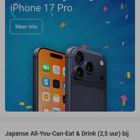
iPhone 17 Pro
Meer info
favorite_border
Japanse All-You-Can-Eat & Drink (2,5 uur) bij
13%