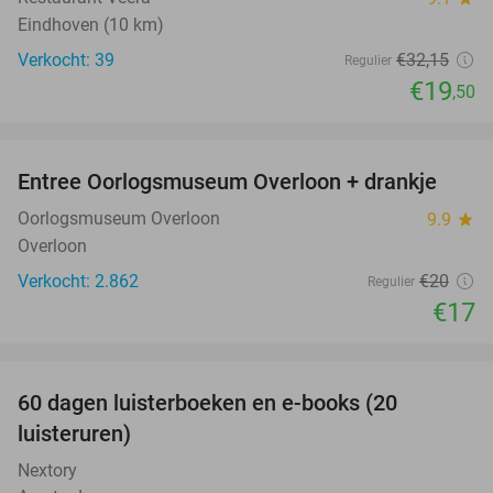
Eindhoven (10 km)
Verkocht: 39
€32
,15
Regulier
€19
,50
favorite_border
Entree Oorlogsmuseum Overloon + drankje
15%
Oorlogsmuseum Overloon
9.9
star
Overloon
Verkocht: 2.862
€20
Regulier
€17
favorite_border
100%
60 dagen luisterboeken en e-books (20
luisteruren)
Nextory