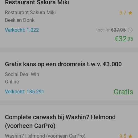
Restaurant Sakura Miki
Restaurant Sakura Miki
9.7
star
Beek en Donk
Verkocht: 1.022
€37
,95
Regulier
€32
,95
favorite_border
Gratis kans op een droomreis t.w.v. €3.000
Social Deal Win
Online
Gratis
Verkocht: 185.291
favorite_border
Complete carwash bij Washin7 Helmond
43%
(voorheen CarPro)
Washin7 Helmond (voorheen CarPro)
9.5
star