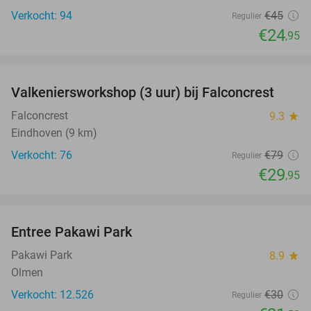
Verkocht: 94
€45
Regulier
€24
,95
favorite_border
Valkeniersworkshop (3 uur) bij Falconcrest
62%
Falconcrest
9.3
star
Eindhoven (9 km)
Verkocht: 76
€79
Regulier
€29
,95
favorite_border
Entree Pakawi Park
28%
Pakawi Park
8.9
star
Olmen
Verkocht: 12.526
€30
Regulier