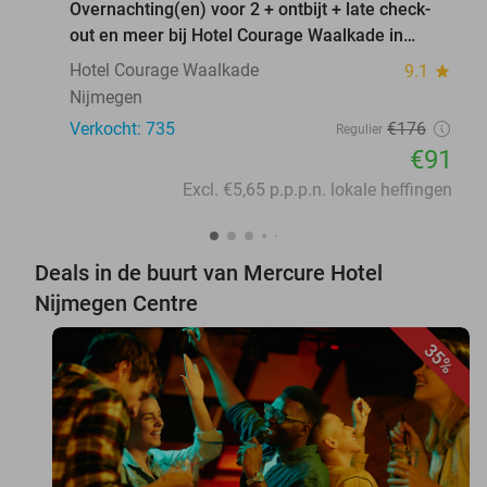
Overnachting(en) voor 2 + ontbijt + late check-
out en meer bij Hotel Courage Waalkade in
Nijmegen
Hotel Courage Waalkade
9.1
star
Nijmegen
Verkocht: 735
€176
Regulier
€91
Excl. €5,65 p.p.p.n. lokale heffingen
Deals in de buurt van Mercure Hotel
Nijmegen Centre
35%