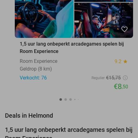
favorite_border
1,5 uur lang onbeperkt arcadegames spelen bij
Room Experience
Room Experience
9.2
star
Geldrop (8 km)
Verkocht: 76
€15
,75
Regulier
€8
,50
favorite_border
Deals in Helmond
1,5 uur lang onbeperkt arcadegames spelen bij
46%