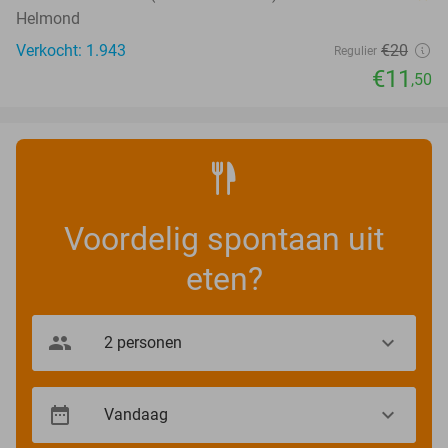
Helmond
Verkocht: 1.943
€20
Regulier
€11
,50
Voordelig spontaan uit
eten?