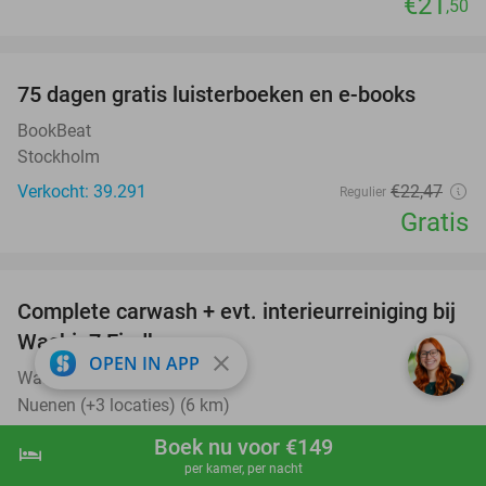
€21
,50
favorite_border
100%
75 dagen gratis luisterboeken en e-books
BookBeat
Stockholm
Verkocht: 39.291
€22
,47
Regulier
Gratis
favorite_border
Complete carwash + evt. interieurreiniging bij
40%
Washin7 Eindhoven
close
OPEN IN APP
Washin7 Eindhoven
9.5
star
Nuenen (+3 locaties) (6 km)
Verkocht: 12.710
€20
Regulier
Boek nu voor €149
hotel
shopping_cart
Boek nu
navigate_next
€11
,95
per kamer, per nacht