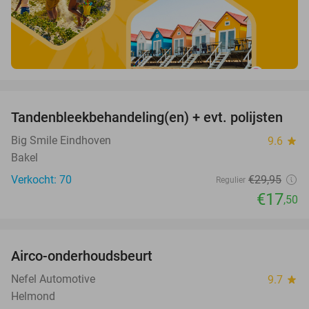
favorite_border
Tandenbleekbehandeling(en) + evt. polijsten
42%
Big Smile Eindhoven
9.6
star
Bakel
Verkocht: 70
€29
,95
Regulier
€17
,50
favorite_border
Airco-onderhoudsbeurt
60%
Nefel Automotive
9.7
star
Helmond