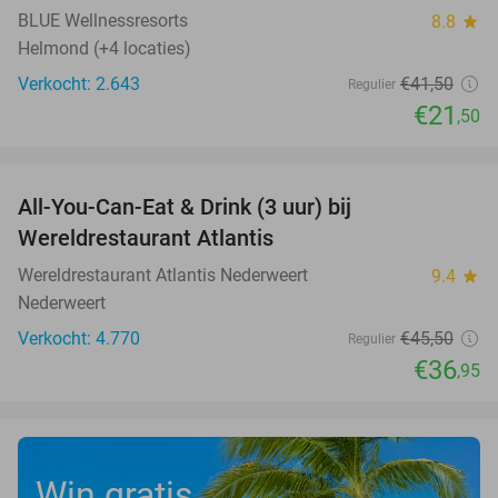
BLUE Wellnessresorts
8.8
star
Helmond (+4 locaties)
Verkocht: 2.643
€41
,50
Regulier
€21
,50
favorite_border
All-You-Can-Eat & Drink (3 uur) bij
19%
Wereldrestaurant Atlantis
Wereldrestaurant Atlantis Nederweert
9.4
star
Nederweert
Verkocht: 4.770
€45
,50
Regulier
€36
,95
Win gratis