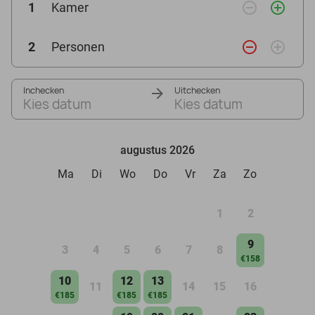
remove_circle_outline
add_circle_outline
1
Kamer
remove_circle_outline
add_circle_outline
2
Personen
Inchecken
Uitchecken
Kies datum
Kies datum
augustus 2026
Ma
Di
Wo
Do
Vr
Za
Zo
1
2
9
3
4
5
6
7
8
€158
10
12
13
11
14
15
16
€185
€185
€185