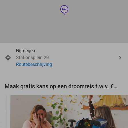
hotel
Nijmegen
Stationsplein 29
Routebeschrijving
Maak gratis kans op een droomreis t.w.v. €3.000!