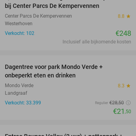
bij Center Parcs De Kempervennen
Center Parcs De Kempervennen
8.8
star
Westerhoven
€248
Verkocht: 102
Inclusief alle bijkomende kosten
favorite_border
Dagentree voor park Mondo Verde +
25%
onbeperkt eten en drinken
Mondo Verde
8.3
star
Landgraaf
Verkocht: 33.399
€28
,50
Regulier
€21
,50
favorite_border