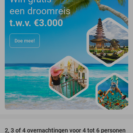
een droomreis
t.w.v. €3.000
Doe mee!
favorite_border
2, 3 of 4 overnachtingen voor 4 tot 6 personen