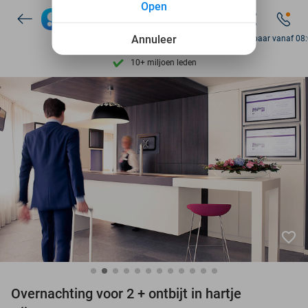
Open
7 dagen per week beschikbaar
10+ miljoen leden
Annuleer
Bereikbaar vanaf 08
9,4
op basis van
206.123 reviews
Ontdek 15.000+ deals
7 dagen per week beschikbaar
10+ miljoen leden
favorite_border
Overnachting voor 2 + ontbijt in hartje