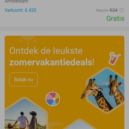
Amsterdam
Verkocht: 6.420
€24
Regulier
Gratis
Ontdek de leukste
zomervakantiedeals
!
Bekijk nu