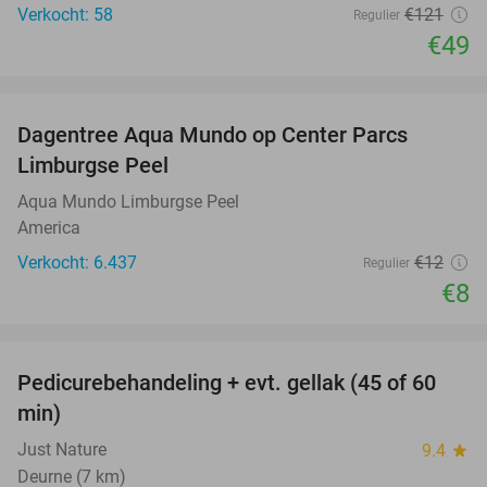
Verkocht: 58
€121
Regulier
€49
favorite_border
Dagentree Aqua Mundo op Center Parcs
33%
Limburgse Peel
Aqua Mundo Limburgse Peel
America
Verkocht: 6.437
€12
Regulier
€8
favorite_border
Pedicurebehandeling + evt. gellak (45 of 60
45%
min)
Just Nature
9.4
star
Deurne (7 km)