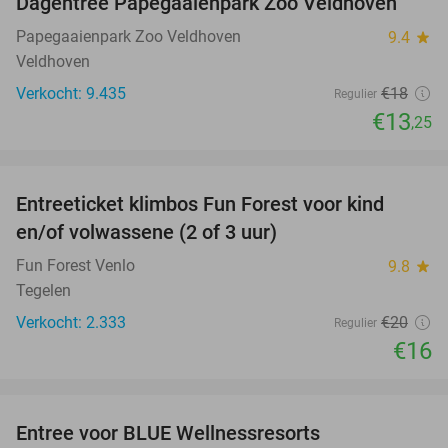
Dagentree Papegaaienpark Zoo Veldhoven
26%
Papegaaienpark Zoo Veldhoven
9.4
star
Veldhoven
Verkocht: 9.435
€18
Regulier
€13
,25
favorite_border
Entreeticket klimbos Fun Forest voor kind
20%
en/of volwassene (2 of 3 uur)
Fun Forest Venlo
9.8
star
Tegelen
Verkocht: 2.333
€20
Regulier
€16
favorite_border
Entree voor BLUE Wellnessresorts
48%