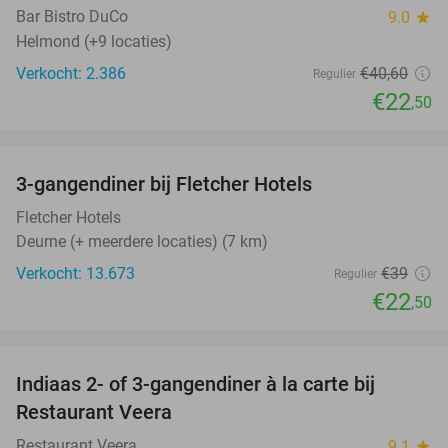
Bar Bistro DuCo
9.0
star
Helmond (+9 locaties)
Verkocht: 2.386
€40
,60
Regulier
€22
,50
favorite_border
3-gangendiner bij Fletcher Hotels
42%
Fletcher Hotels
Deurne (+ meerdere locaties) (7 km)
Verkocht: 13.673
€39
Regulier
€22
,50
favorite_border
Indiaas 2- of 3-gangendiner à la carte bij
39%
Restaurant Veera
Restaurant Veera
9.1
star