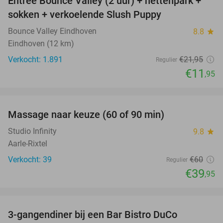
Entree Bounce Valley (2 uur) + nettenpark +
46%
sokken + verkoelende Slush Puppy
Bounce Valley Eindhoven
8.8
star
Eindhoven (12 km)
Verkocht: 1.891
€21
,95
Regulier
€11
,95
favorite_border
Massage naar keuze (60 of 90 min)
33%
Studio Infinity
9.8
star
Aarle-Rixtel
Verkocht: 39
€60
Regulier
€39
,95
favorite_border
3-gangendiner bij een Bar Bistro DuCo
45%