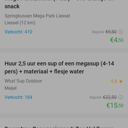
snack
Springkussen Mega Park Liessel
Liessel (12 km)
Verkocht: 410
€9
,50
Regulier
€4
,50
favorite_border
Huur 2,5 uur een sup of een megasup (4-14
31%
pers) + materiaal + flesje water
What´Sup Outdoor
9.8
star
Meijel
Verkocht: 184
€22
,50
Regulier
€15
,50
favorite_border