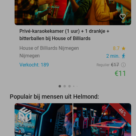
favorite_border
Privé-karaokekamer (1 uur) + 1 drankje +
bitterballen bij House of Billiards
House of Billiards Nijmegen
8.7
star
Nijmegen
2 min.
directions_walk
Verkocht: 189
€17
Regulier
€11
Populair bij mensen uit Helmond:
46%