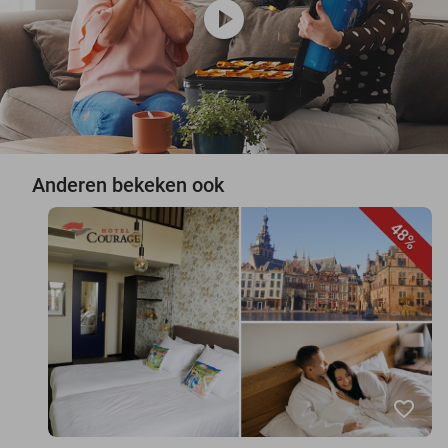
play_circle
Anderen bekeken ook
48%
favorite_border