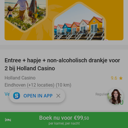
favorite_border
Entree + hapje + non-alcoholisch drankje voor
52%
2 bij Holland Casino
Holland Casino
9.6
star
Eindhoven (+12 locaties) (10 km)
Verkocht: 11.062
€21
Regulier
close
OPEN IN APP
€10
favorite_border
Boek nu voor €99
,50
hotel
shopping_cart
Boek nu
navigate_next
per kamer, per nacht
3-gangen keuzediner bij Proeflokaal De Ruyter
33%