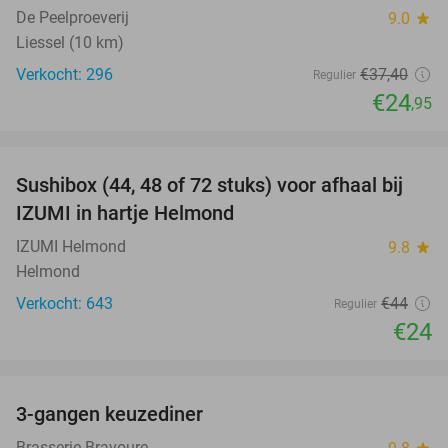
De Peelproeverij
9.0
star
Liessel (10 km)
Verkocht: 296
€37
,40
Regulier
€24
,95
favorite_border
Sushibox (44, 48 of 72 stuks) voor afhaal bij
45%
IZUMI in hartje Helmond
IZUMI Helmond
9.8
star
Helmond
Verkocht: 643
€44
Regulier
€24
favorite_border
3-gangen keuzediner
34%
Brasserie Bravoure
star