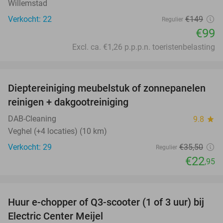
Willemstad
Verkocht: 22
€149
Regulier
€99
Excl. ca. €1,26 p.p.p.n. toeristenbelasting
favorite_border
Dieptereiniging meubelstuk of zonnepanelen
35%
reinigen + dakgootreiniging
DAB-Cleaning
9.8
star
Veghel (+4 locaties) (10 km)
Verkocht: 29
€35
,50
Regulier
€22
,95
favorite_border
Huur e-chopper of Q3-scooter (1 of 3 uur) bij
43%
Electric Center Meijel