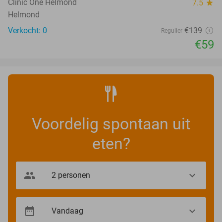
TODAY
Clinic One Helmond
7.5
star
Helmond
Verkocht: 0
€139
Regulier
€59
Voordelig spontaan uit
eten?