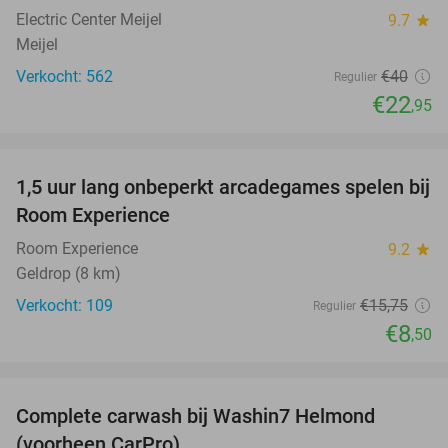
Electric Center Meijel
9.7
star
Meijel
Verkocht: 562
€40
Regulier
€22
,95
favorite_border
1,5 uur lang onbeperkt arcadegames spelen bij
46%
Room Experience
Room Experience
9.2
star
Geldrop (8 km)
Verkocht: 109
€15
,75
Regulier
€8
,50
favorite_border
Complete carwash bij Washin7 Helmond
43%
(voorheen CarPro)