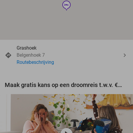
hotel
Grashoek
Belgenhoek 7
Routebeschrijving
Maak gratis kans op een droomreis t.w.v. €3.000!