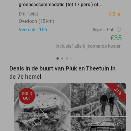
groepsaccommodatie (tot 17 pers.) of
vakantiehuis (4 tot 8 pers.)
D'n Twist
9.5
star
Overloon (15 km)
Verkocht: 105
€50
Regulier
€35
Inclusief alle bijkomende kosten
Deals in de buurt van Pluk en Theetuin In
de 7e hemel
31%
SOLD
OUT