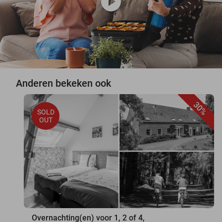
play_circle
Anderen bekeken ook
30%
SOLD
OUT
Overnachting(en) voor 1, 2 of 4,