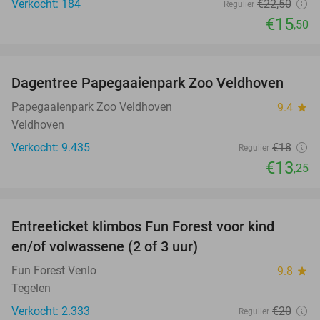
Verkocht: 184
€22
,50
Regulier
€15
,50
favorite_border
Dagentree Papegaaienpark Zoo Veldhoven
26%
Papegaaienpark Zoo Veldhoven
9.4
star
Veldhoven
Verkocht: 9.435
€18
Regulier
€13
,25
favorite_border
Entreeticket klimbos Fun Forest voor kind
20%
en/of volwassene (2 of 3 uur)
Fun Forest Venlo
9.8
star
Tegelen
Verkocht: 2.333
€20
Regulier