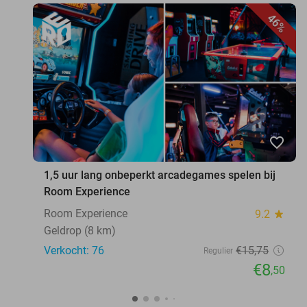
46%
favorite_border
1,5 uur lang onbeperkt arcadegames spelen bij
Room Experience
Room Experience
9.2
star
Geldrop (8 km)
Verkocht: 76
€15
,75
Regulier
€8
,50