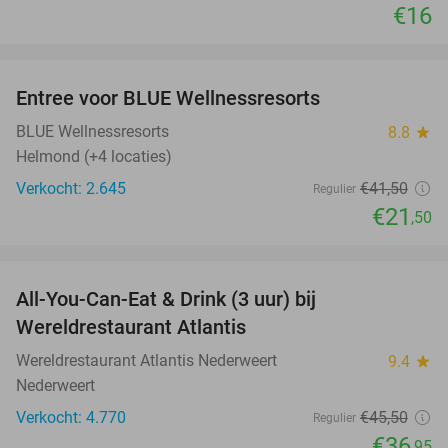
€16
favorite_border
Entree voor BLUE Wellnessresorts
48%
BLUE Wellnessresorts
8.8
star
Helmond (+4 locaties)
Verkocht: 2.645
€41
,50
Regulier
€21
,50
favorite_border
All-You-Can-Eat & Drink (3 uur) bij
19%
Wereldrestaurant Atlantis
Wereldrestaurant Atlantis Nederweert
9.4
star
Nederweert
Verkocht: 4.770
€45
,50
Regulier
€36
,95