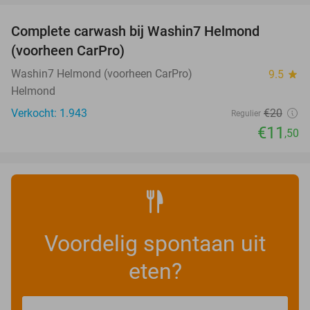
Complete carwash bij Washin7 Helmond
43%
(voorheen CarPro)
Washin7 Helmond (voorheen CarPro)
9.5
star
Helmond
Verkocht: 1.943
€20
Regulier
€11
,50
Voordelig spontaan uit
eten?