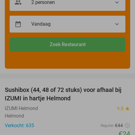
Zoek Restaurant
favorite_border
Sushibox (44, 48 of 72 stuks) voor afhaal bij
45%
IZUMI in hartje Helmond
IZUMI Helmond
9.8
star
Helmond
Verkocht: 635
€44
Regulier
€24