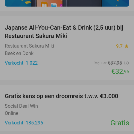
favorite_border
Japanse All-You-Can-Eat & Drink (2,5 uur) bij
13%
Restaurant Sakura Miki
Restaurant Sakura Miki
9.7
star
Beek en Donk
Verkocht: 1.022
€37
,95
Regulier
€32
,95
favorite_border
Gratis kans op een droomreis t.w.v. €3.000
Social Deal Win
Online
Gratis
Verkocht: 185.296
favorite_border