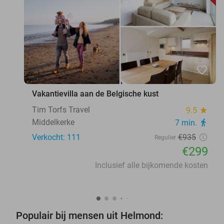
favorite_border
Vakantievilla aan de Belgische kust
Tim Torfs Travel
9.5
star
Middelkerke
7 min.
directions_walk
Verkocht: 111
€935
Regulier
€299
Inclusief alle bijkomende kosten
Populair bij mensen uit Helmond: