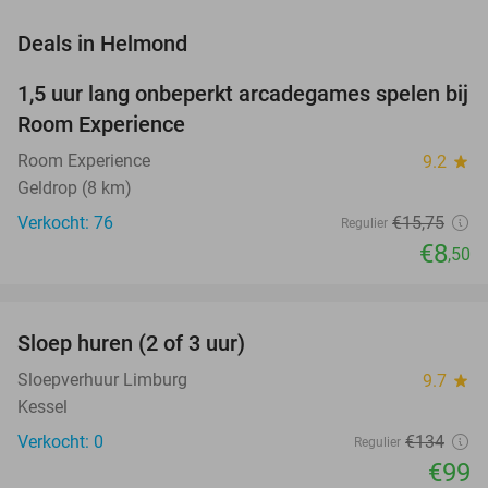
favorite_border
Deals in Helmond
1,5 uur lang onbeperkt arcadegames spelen bij
46%
Room Experience
Room Experience
9.2
star
Geldrop (8 km)
Verkocht: 76
€15
,75
Regulier
€8
,50
favorite_border
Sloep huren (2 of 3 uur)
26%
NEW
TODAY
Sloepverhuur Limburg
9.7
star
Kessel
Verkocht: 0
€134
Regulier
€99