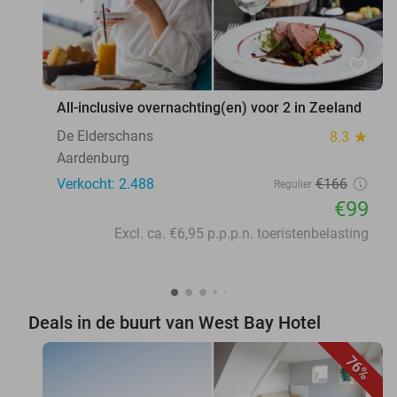
favorite_border
All-inclusive overnachting(en) voor 2 in Zeeland
De Elderschans
8.3
star
Aardenburg
Verkocht: 2.488
€166
Regulier
€99
Excl. ca. €6,95 p.p.p.n. toeristenbelasting
Deals in de buurt van West Bay Hotel
76%