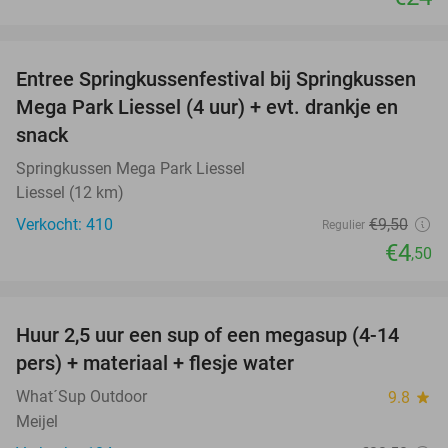
favorite_border
Entree Springkussenfestival bij Springkussen
53%
Mega Park Liessel (4 uur) + evt. drankje en
snack
Springkussen Mega Park Liessel
Liessel (12 km)
Verkocht: 410
€9
,50
Regulier
€4
,50
favorite_border
Huur 2,5 uur een sup of een megasup (4-14
31%
pers) + materiaal + flesje water
What´Sup Outdoor
9.8
star
Meijel