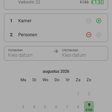
€130
Verkocht: 22
€186
remove_circle_outline
add_circle_outline
1
Kamer
remove_circle_outline
add_circle_outline
2
Personen
Inchecken
Uitchecken
Kies datum
Kies datum
augustus 2026
Ma
Di
Wo
Do
Vr
Za
Zo
1
2
9
3
4
5
6
7
8
€152