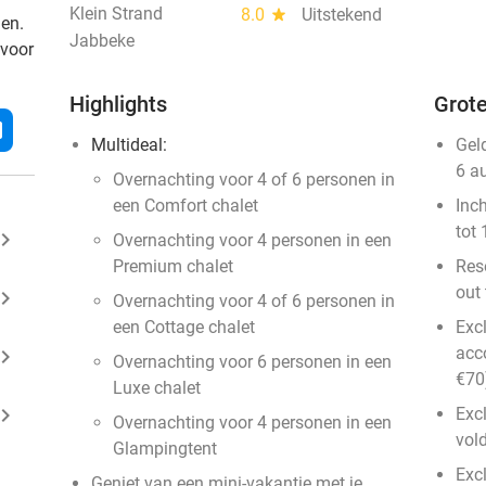
Klein Strand
8.0
star
Uitstekend
den.
Jabbeke
 voor
Highlights
Grote
l
Multideal:
Gel
6 a
Overnachting voor 4 of 6 personen in
een Comfort chalet
Inc
tot 
ard_arrow_right
Overnachting voor 4 personen in een
Premium chalet
Rese
out 
ard_arrow_right
Overnachting voor 4 of 6 personen in
een Cottage chalet
Exc
acc
ard_arrow_right
Overnachting voor 6 personen in een
€70)
Luxe chalet
ard_arrow_right
Excl
Overnachting voor 4 personen in een
vol
Glampingtent
Excl
Geniet van een mini-vakantie met je