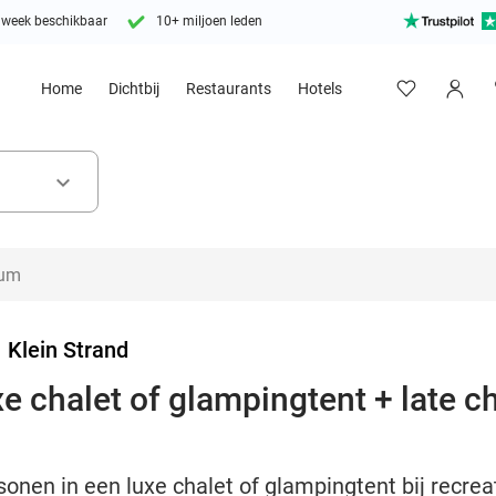
 week beschikbaar
10+ miljoen leden
Home
Dichtbij
Restaurants
Hotels
keyboard_arrow_down
>
Klein Strand
xe chalet of glampingtent + late 
onen in een luxe chalet of glampingtent bij recrea