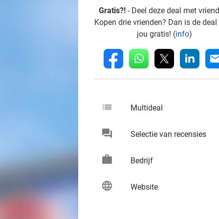
Gratis?!
- Deel deze deal met vrien
Kopen drie vrienden? Dan is de deal
jou gratis! (
info
)
whatsapp
linkedin
fb
mai
list
keybo
Multideal
chat
keybo
Selectie van recensies
work
keybo
Bedrijf
language
keybo
Website