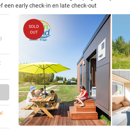
f een early check-in en late check-out
SOLD
OUT
0
:
al