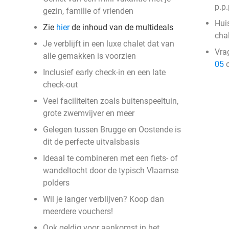
p.p.
gezin, familie of vrienden
Huis
Zie
hier
de inhoud van de multideals
cha
Je verblijft in een luxe chalet dat van
Vra
alle gemakken is voorzien
05
o
Inclusief early check-in en een late
check-out
Veel faciliteiten zoals buitenspeeltuin,
grote zwemvijver en meer
Gelegen tussen Brugge en Oostende is
dit de perfecte uitvalsbasis
Ideaal te combineren met een fiets- of
wandeltocht door de typisch Vlaamse
polders
Wil je langer verblijven? Koop dan
meerdere vouchers!
Ook geldig voor aankomst in het