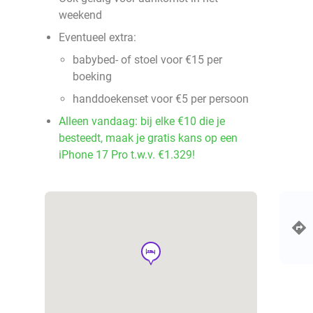
weekend
Eventueel extra:
babybed- of stoel voor €15 per
boeking
handdoekenset voor €5 per persoon
Alleen vandaag: bij elke €10 die je
besteedt, maak je gratis kans op een
iPhone 17 Pro t.w.v. €1.329!
hotel