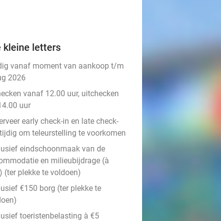
 kleine letters
dig vanaf moment van aankoop t/m
ug 2026
hecken vanaf 12.00 uur, uitchecken
14.00 uur
rveer early check-in en late check-
tijdig om teleurstelling te voorkomen​
lusief eindschoonmaak van de
ommodatie en milieubijdrage (à
 (ter plekke te voldoen)
usief €150 borg (ter plekke te
doen)
usief toeristenbelasting à €5