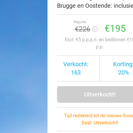
Brugge en Oostende: inclusie
Regulier
€195
€226
Excl. €5 p.p.p.n. en bedlinnen €1
p.p.
Verkocht:
Korting
163
20%
Uitverkocht!
Tijd resterend tot de nieuwe Soci
Deal:
Uitverkocht!