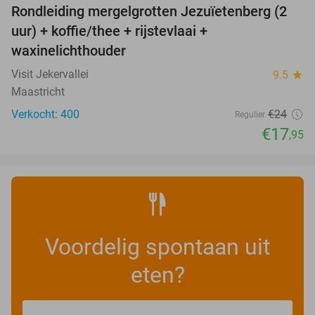
Rondleiding mergelgrotten Jezuïetenberg (2
25%
uur) + koffie/thee + rijstevlaai +
waxinelichthouder
Visit Jekervallei
9.5
star
Maastricht
Verkocht: 400
€24
Regulier
€17
,95
Voordelig spontaan uit
eten?