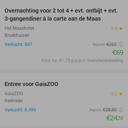
Overnachting voor 2 tot 4 + evt. ontbijt + evt.
69%
3-gangendiner à la carte aan de Maas
Het Maashotel
9.4
star
Broekhuizen
Verkocht: 897
€222
Regulier
€69
Excl. ca. €1,75 p.p.p.n. toeristenbelasting
favorite_border
Entree voor GaiaZOO
14%
GaiaZOO
9.2
star
Kerkrade
Verkocht: 8.496
€28
,50
Regulier
€24
,50
favorite_border