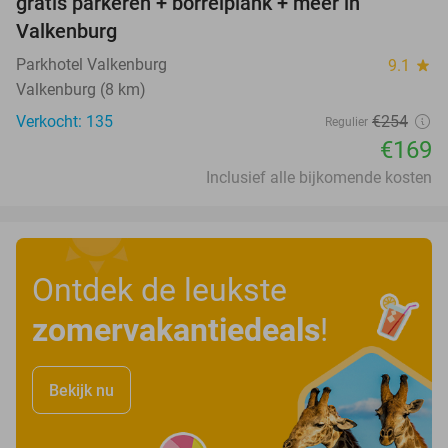
gratis parkeren + borrelplank + meer in
Valkenburg
Parkhotel Valkenburg
9.1
star
Valkenburg (8 km)
Verkocht: 135
€254
Regulier
€169
Inclusief alle bijkomende kosten
Ontdek de leukste
zomervakantiedeals
!
Bekijk nu