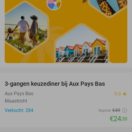
favorite_border
3-gangen keuzediner bij Aux Pays Bas
50%
Aux Pays Bas
9.0
star
Maastricht
Verkocht: 284
€49
Regulier
€24
,50
favorite_border