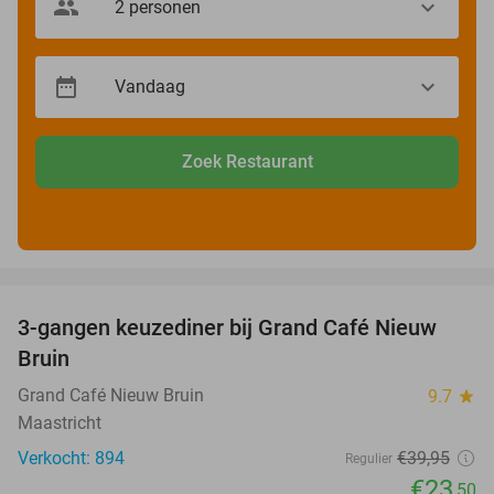
Zoek Restaurant
favorite_border
3-gangen keuzediner bij Grand Café Nieuw
41%
Bruin
Grand Café Nieuw Bruin
9.7
star
Maastricht
Verkocht: 894
€39
,95
Regulier
€23
,50