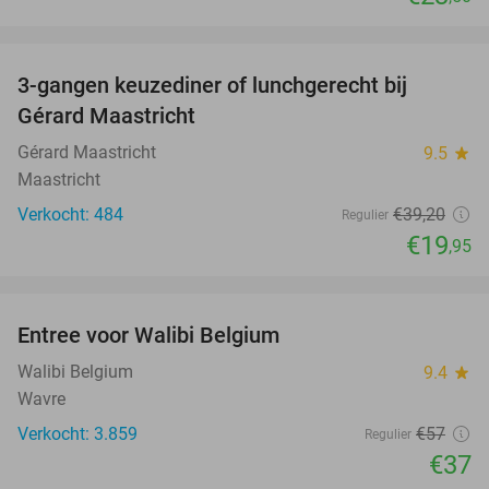
favorite_border
3-gangen keuzediner of lunchgerecht bij
49%
Gérard Maastricht
Gérard Maastricht
9.5
star
Maastricht
Verkocht: 484
€39
,20
Regulier
€19
,95
favorite_border
Entree voor Walibi Belgium
35%
Walibi Belgium
9.4
star
Wavre
Verkocht: 3.859
€57
Regulier
€37