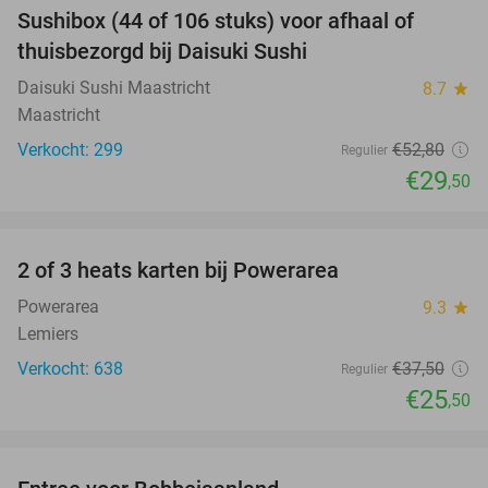
Sushibox (44 of 106 stuks) voor afhaal of
44%
thuisbezorgd bij Daisuki Sushi
Daisuki Sushi Maastricht
8.7
star
Maastricht
Verkocht: 299
€52
,80
Regulier
€29
,50
favorite_border
2 of 3 heats karten bij Powerarea
32%
Powerarea
9.3
star
Lemiers
Verkocht: 638
€37
,50
Regulier
€25
,50
favorite_border