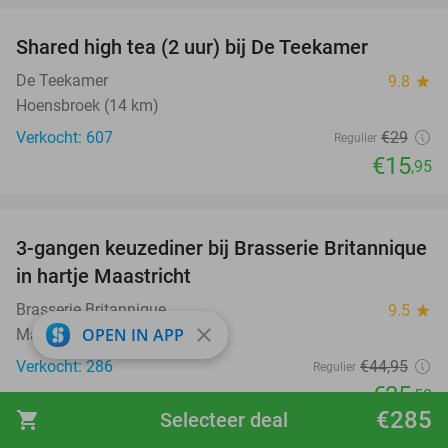
Shared high tea (2 uur) bij De Teekamer
45%
De Teekamer
9.8
star
Hoensbroek (14 km)
Verkocht: 607
€29
Regulier
€15
,95
favorite_border
3-gangen keuzediner bij Brasserie Britannique
43%
in hartje Maastricht
Brasserie Britannique
9.5
star
close
OPEN IN APP
Maastricht
Verkocht: 286
€44
,95
Regulier
€25
,50
€285
shopping_cart
Selecteer deal
favorite_border