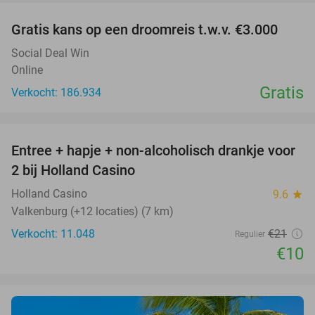
Gratis kans op een droomreis t.w.v. €3.000
Social Deal Win
Online
Gratis
Verkocht: 186.934
favorite_border
Entree + hapje + non-alcoholisch drankje voor
52%
2 bij Holland Casino
Holland Casino
9.6
star
Valkenburg (+12 locaties) (7 km)
Verkocht: 11.048
€21
Regulier
€10