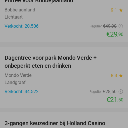
Entree voor Bobbejaanland
40%
Bobbejaanland
9.1
star
Lichtaart
Verkocht: 20.506
€49
,90
Regulier
€29
,90
favorite_border
Dagentree voor park Mondo Verde +
25%
onbeperkt eten en drinken
Mondo Verde
8.3
star
Landgraaf
Verkocht: 34.522
€28
,50
Regulier
€21
,50
favorite_border
3-gangen keuzediner bij Holland Casino
50%