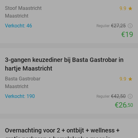
Stoof Maastricht
9.9
star
Maastricht
Verkocht: 46
€27
,25
Regulier
€19
favorite_border
3-gangen keuzediner bij Basta Gastrobar in
38%
hartje Maastricht
Basta Gastrobar
9.9
star
Maastricht
Verkocht: 190
€42
,50
Regulier
€26
,50
favorite_border
Overnachting voor 2 + ontbijt + wellness +
33%