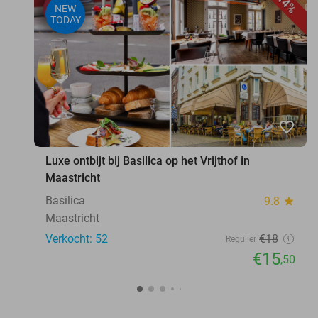
14%
NEW
TODAY
favorite_border
Luxe ontbijt bij Basilica op het Vrijthof in
Maastricht
Basilica
9.8
star
Maastricht
Verkocht: 52
€18
Regulier
€15
,50