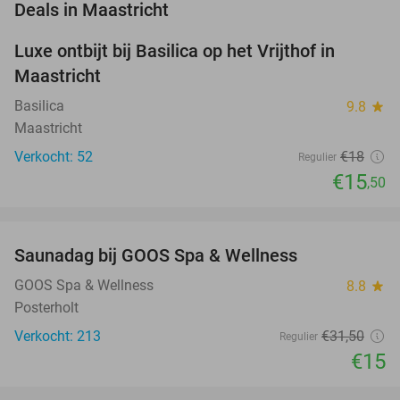
favorite_border
Deals in Maastricht
Luxe ontbijt bij Basilica op het Vrijthof in
14%
NEW
Maastricht
TODAY
Basilica
9.8
star
Maastricht
Verkocht: 52
€18
Regulier
€15
,50
favorite_border
Saunadag bij GOOS Spa & Wellness
52%
GOOS Spa & Wellness
8.8
star
Posterholt
Verkocht: 213
€31
,50
Regulier
€15