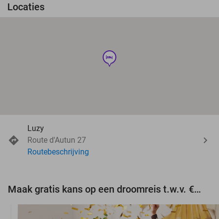
Locaties
hotel
Luzy
Route d'Autun 27
Routebeschrijving
Maak gratis kans op een droomreis t.w.v. €3.000!