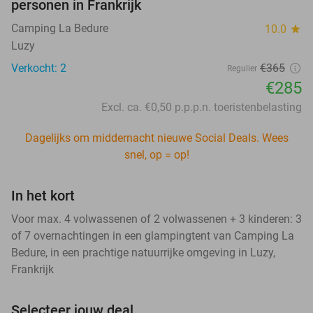
personen in Frankrijk
Camping La Bedure
10.0
star
Luzy
Verkocht: 2
€365
Regulier
€285
Excl. ca. €0,50 p.p.p.n. toeristenbelasting
Dagelijks om middernacht nieuwe Social Deals. Wees
snel, op = op!
In het kort
Voor max. 4 volwassenen of 2 volwassenen + 3 kinderen: 3
of 7 overnachtingen in een glampingtent van Camping La
Bedure, in een prachtige natuurrijke omgeving in Luzy,
Frankrijk
Selecteer jouw deal