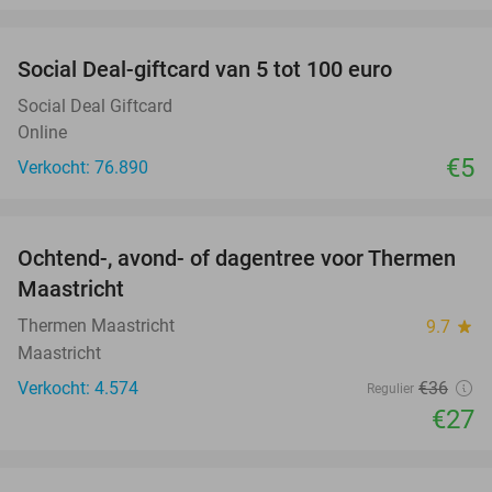
favorite_border
Social Deal-giftcard van 5 tot 100 euro
Social Deal Giftcard
Online
€5
Verkocht: 76.890
favorite_border
Ochtend-, avond- of dagentree voor Thermen
25%
Maastricht
Thermen Maastricht
9.7
star
Maastricht
Verkocht: 4.574
€36
Regulier
€27
favorite_border