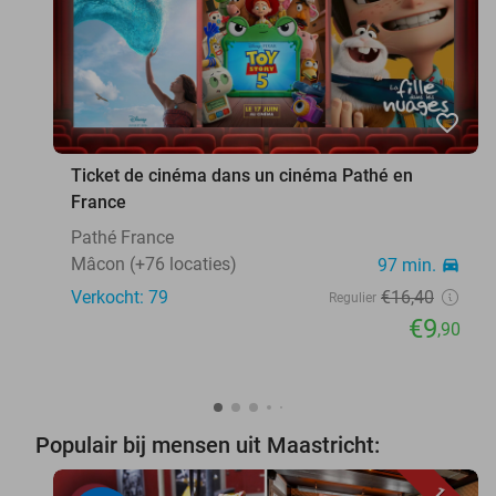
favorite_border
Ticket de cinéma dans un cinéma Pathé en
France
Pathé France
Mâcon (+76 locaties)
97 min.
directions_car
Verkocht: 79
€16
,40
Regulier
€9
,90
Populair bij mensen uit Maastricht: