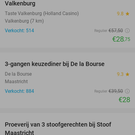
Valkenburg
Taste Valkenburg (Holland Casino)
9.8
star
Valkenburg (7 km)
Verkocht: 514
€57
,50
Regulier
€28
,75
favorite_border
3-gangen keuzediner bij De la Bourse
29%
De la Bourse
9.3
star
Maastricht
Verkocht: 884
€39
,50
Regulier
€28
favorite_border
Proeverij van 3 stoofgerechten bij Stoof
30%
Maastricht