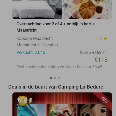
favorite_border
Overnachting voor 2 of 4 + ontbijt in hartje
Maastricht
Kaboom Maastricht
9.2
star
Maastricht (+1 locatie)
Verkocht: 2.045
€159
Regulier
€118
Excl. toeristenbelasting en Green Fee van €8,45 p.p.p.n.
Deals in de buurt van Camping La Bedure
40%