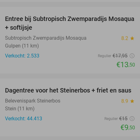
favorite_border
Entree bij Subtropisch Zwemparadijs Mosaqua
25%
+ softijsje
Subtropisch Zwemparadijs Mosaqua
8.2
star
Gulpen (11 km)
Verkocht: 2.533
€17
,95
Regulier
€13
,50
favorite_border
Dagentree voor het Steinerbos + friet en saus
37%
Belevenispark Steinerbos
8.9
star
Stein (11 km)
Verkocht: 44.413
€15
Regulier
€9
,50
favorite_border