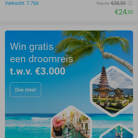
Verkocht: 7.766
€28
,50
Regulier
€24
,50
Win gratis
een droomreis
t.w.v. €3.000
Doe mee!