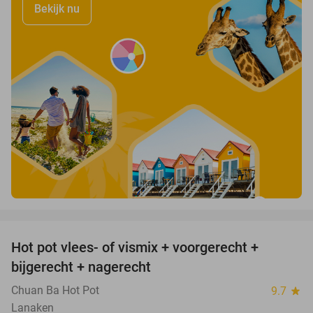
Bekijk nu
favorite_border
Hot pot vlees- of vismix + voorgerecht +
32%
bijgerecht + nagerecht
Chuan Ba Hot Pot
9.7
star
Lanaken