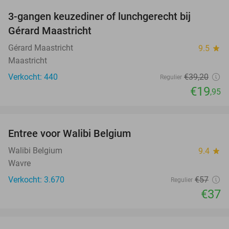
3-gangen keuzediner of lunchgerecht bij
49%
Gérard Maastricht
Gérard Maastricht
9.5
star
Maastricht
Verkocht: 440
€39
,20
Regulier
€19
,95
favorite_border
Entree voor Walibi Belgium
35%
Walibi Belgium
9.4
star
Wavre
Verkocht: 3.670
€57
Regulier
€37
favorite_border