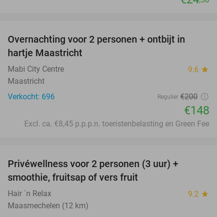
favorite_border
Overnachting voor 2 personen + ontbijt in
26%
hartje Maastricht
Mabi City Centre
9.6
star
Maastricht
Verkocht: 696
€200
Regulier
€148
Excl. ca. €8,45 p.p.p.n. toeristenbelasting en Green Fee
favorite_border
Privéwellness voor 2 personen (3 uur) +
49%
smoothie, fruitsap of vers fruit
Hair ´n Relax
9.2
star
Maasmechelen (12 km)