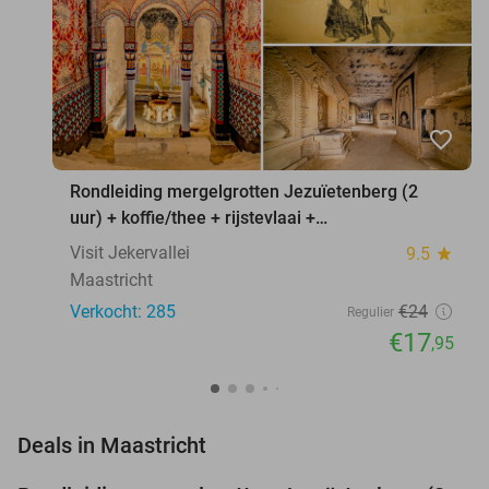
favorite_border
Rondleiding mergelgrotten Jezuïetenberg (2
uur) + koffie/thee + rijstevlaai +
waxinelichthouder
Visit Jekervallei
9.5
star
Maastricht
Verkocht: 285
€24
Regulier
€17
,95
favorite_border
Deals in Maastricht