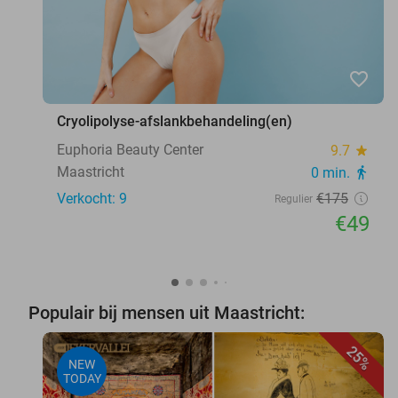
favorite_border
Cryolipolyse-afslankbehandeling(en)
Euphoria Beauty Center
9.7
star
Maastricht
0 min.
directions_walk
Verkocht: 9
€175
Regulier
€49
Populair bij mensen uit Maastricht:
25%
NEW
TODAY