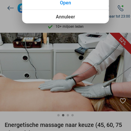
Open
Ontdek 15.000+ deals
7 dagen per week beschikbaar
Annuleer
Bereikbaar tot 23:00
10+ miljoen leden
9,4
op basis van
205.826 reviews
52%
Ontdek 15.000+ deals
7 dagen per week beschikbaar
10+ miljoen leden
favorite_border
Energetische massage naar keuze (45, 60, 75