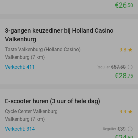
€26
,50
favorite_border
3-gangen keuzediner bij Holland Casino
50%
Valkenburg
Taste Valkenburg (Holland Casino)
9.8
star
Valkenburg (7 km)
Verkocht: 411
€57
,50
Regulier
€28
,75
favorite_border
E-scooter huren (3 uur of hele dag)
37%
Cycle Center Valkenburg
9.9
star
Valkenburg (7 km)
Verkocht: 314
€39
Regulier
€24
,50