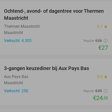
Ochtend-, avond- of dagentree voor Thermen
25%
Maastricht
Thermen Maastricht
9.7
star
Maastricht
Verkocht: 4.303
€36
Regulier
€27
favorite_border
3-gangen keuzediner bij Aux Pays Bas
50%
Aux Pays Bas
9.0
star
Maastricht
Verkocht: 250
€49
Regulier
€24
,50
favorite_border