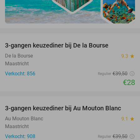
favorite_border
3-gangen keuzediner bij De la Bourse
29%
De la Bourse
9.3
star
Maastricht
Verkocht: 856
€39
,50
Regulier
€28
favorite_border
3-gangen keuzediner bij Au Mouton Blanc
33%
Au Mouton Blanc
9.1
star
Maastricht
Verkocht: 908
€39
,50
Regulier