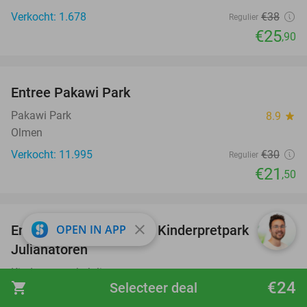
Verkocht: 1.678
€38
Regulier
€25
,90
favorite_border
Entree Pakawi Park
28%
Pakawi Park
8.9
star
Olmen
Verkocht: 11.995
€30
Regulier
€21
,50
favorite_border
close
OPEN IN APP
Entree Sprookjesweken Kinderpretpark
39%
Julianatoren
Kinderpretpark Julianatoren
9.4
star
€24
shopping_cart
Selecteer deal
Apeldoorn