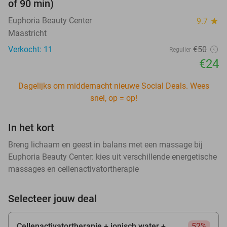
of 90 min)
Euphoria Beauty Center
9.7
star
Maastricht
Verkocht: 11
€50
Regulier
€24
Dagelijks om middernacht nieuwe Social Deals. Wees
snel, op = op!
In het kort
Breng lichaam en geest in balans met een massage bij
Euphoria Beauty Center: kies uit verschillende energetische
massages en cellenactivatortherapie
Selecteer jouw deal
Cellenactivatortherapie + ionisch water +
52%