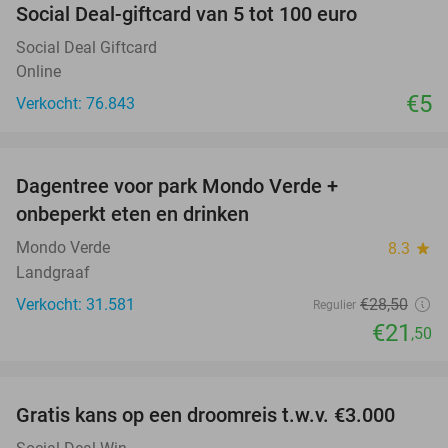
Social Deal-giftcard van 5 tot 100 euro
Social Deal Giftcard
Online
€5
Verkocht: 76.843
favorite_border
Dagentree voor park Mondo Verde +
25%
onbeperkt eten en drinken
Mondo Verde
8.3
star
Landgraaf
Verkocht: 31.581
€28
,50
Regulier
€21
,50
favorite_border
Gratis kans op een droomreis t.w.v. €3.000