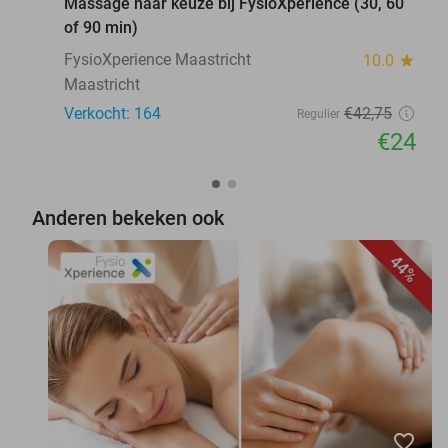
Massage naar keuze bij FysioXperience (30, 60
of 90 min)
FysioXperience Maastricht
10.0
star
Maastricht
Verkocht: 164
€42
,75
Regulier
€24
Anderen bekeken ook
44%
favorite_border