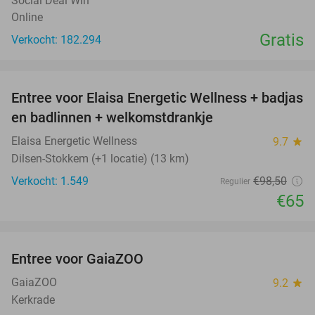
Social Deal Win
Online
Gratis
Verkocht: 182.294
favorite_border
Entree voor Elaisa Energetic Wellness + badjas
34%
en badlinnen + welkomstdrankje
Elaisa Energetic Wellness
9.7
star
Dilsen-Stokkem (+1 locatie) (13 km)
Verkocht: 1.549
€98
,50
Regulier
€65
favorite_border
Entree voor GaiaZOO
14%
GaiaZOO
9.2
star
Kerkrade