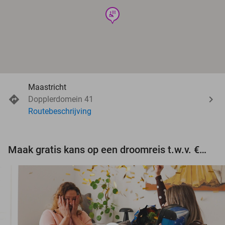
wellness
Maastricht
Dopplerdomein 41
Routebeschrijving
Maak gratis kans op een droomreis t.w.v. €3.000!