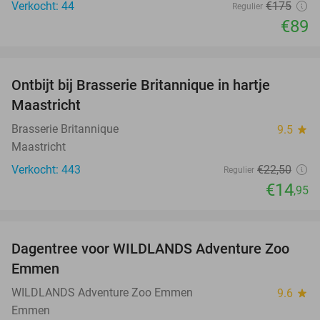
Verkocht: 44
€175
Regulier
€89
favorite_border
Ontbijt bij Brasserie Britannique in hartje
34%
Maastricht
Brasserie Britannique
9.5
star
Maastricht
Verkocht: 443
€22
,50
Regulier
€14
,95
favorite_border
Dagentree voor WILDLANDS Adventure Zoo
24%
Emmen
WILDLANDS Adventure Zoo Emmen
9.6
star
Emmen