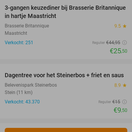
3-gangen keuzediner bij Brasserie Britannique
43%
in hartje Maastricht
Brasserie Britannique
9.5
star
Maastricht
Verkocht: 251
€44
,95
Regulier
€25
,50
favorite_border
Dagentree voor het Steinerbos + friet en saus
37%
Belevenispark Steinerbos
8.9
star
Stein (11 km)
Verkocht: 43.370
€15
Regulier
€9
,50