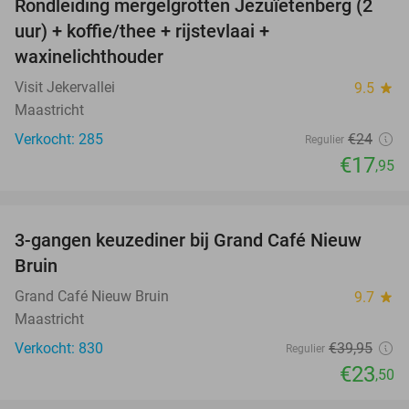
Rondleiding mergelgrotten Jezuïetenberg (2
25%
NEW
uur) + koffie/thee + rijstevlaai +
TODAY
waxinelichthouder
Visit Jekervallei
9.5
star
Maastricht
Verkocht: 285
€24
Regulier
€17
,95
favorite_border
3-gangen keuzediner bij Grand Café Nieuw
41%
Bruin
Grand Café Nieuw Bruin
9.7
star
Maastricht
Verkocht: 830
€39
,95
Regulier
€23
,50
favorite_border