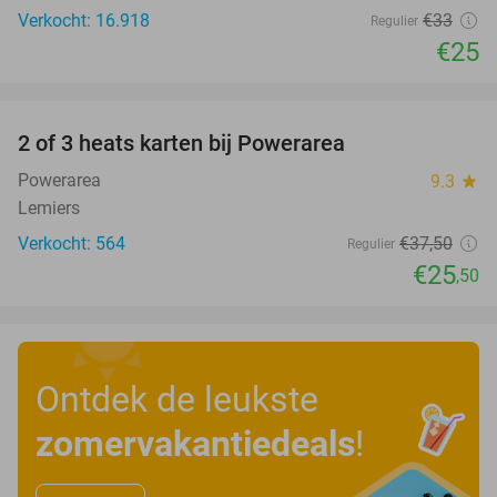
Verkocht: 16.918
€33
Regulier
€25
favorite_border
2 of 3 heats karten bij Powerarea
32%
Powerarea
9.3
star
Lemiers
Verkocht: 564
€37
,50
Regulier
€25
,50
Ontdek de leukste
zomervakantiedeals
!