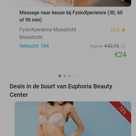
Massage naar keuze bij FysioXperience (30, 60
of 90 min)
FysioXperience Maastricht
10.0
star
Maastricht
Verkocht: 164
€42
,75
Regulier
€24
Deals in de buurt van Euphoria Beauty
Center
72%