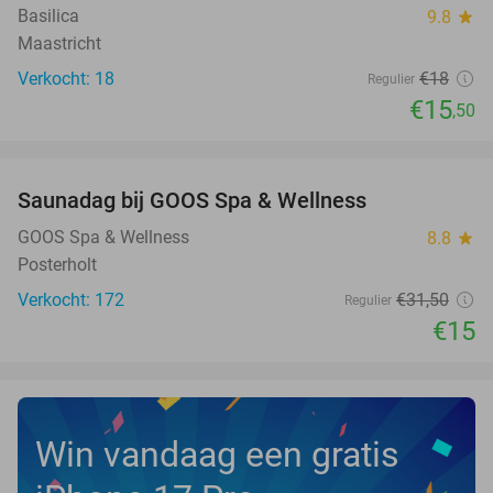
Basilica
9.8
star
Maastricht
Verkocht: 18
€18
Regulier
€15
,50
favorite_border
Saunadag bij GOOS Spa & Wellness
52%
GOOS Spa & Wellness
8.8
star
Posterholt
Verkocht: 172
€31
,50
Regulier
€15
Win vandaag een gratis