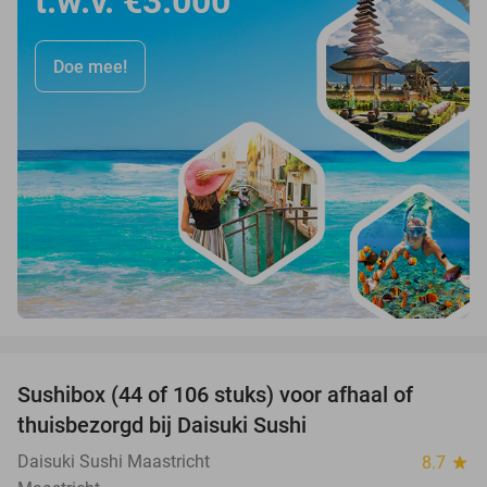
t.w.v. €3.000
Doe mee!
favorite_border
Sushibox (44 of 106 stuks) voor afhaal of
44%
thuisbezorgd bij Daisuki Sushi
Daisuki Sushi Maastricht
8.7
star