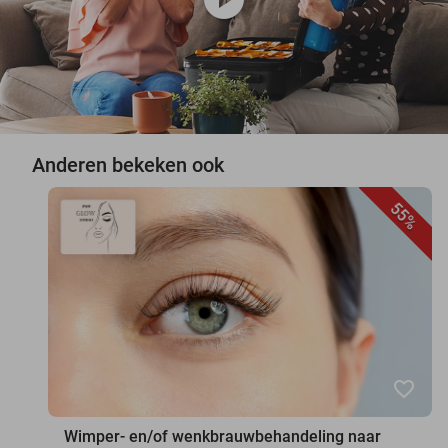
Anderen bekeken ook
55%
favorite_border
Wimper- en/of wenkbrauwbehandeling naar