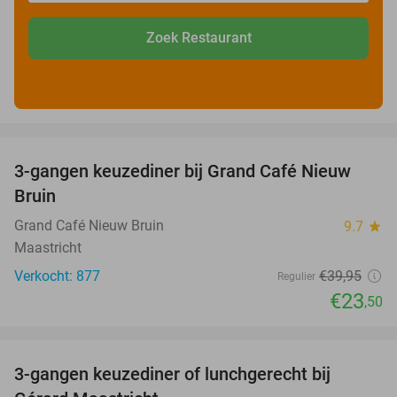
Zoek Restaurant
favorite_border
3-gangen keuzediner bij Grand Café Nieuw
41%
Bruin
Grand Café Nieuw Bruin
9.7
star
Maastricht
Verkocht: 877
€39
,95
Regulier
€23
,50
favorite_border
3-gangen keuzediner of lunchgerecht bij
49%