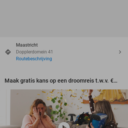
Maastricht
Dopplerdomein 41
Routebeschrijving
Maak gratis kans op een droomreis t.w.v. €3.000!
play_circle