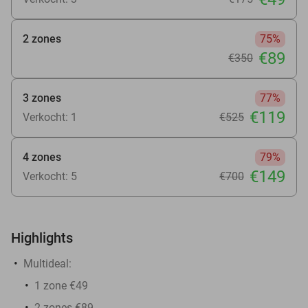
2 zones
75%
€89
€350
3 zones
77%
€119
Verkocht: 1
€525
4 zones
79%
€149
Verkocht: 5
€700
Highlights
Multideal:
1 zone €49
2 zones €89