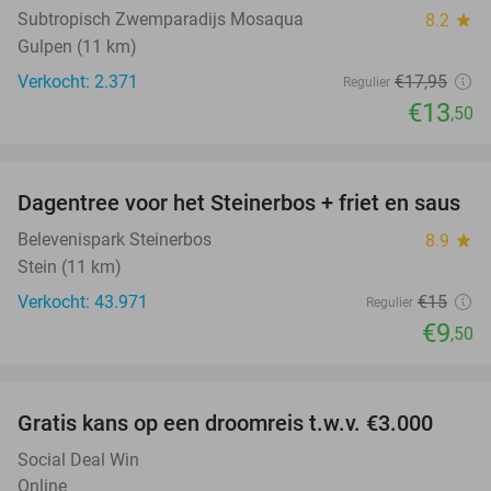
Subtropisch Zwemparadijs Mosaqua
8.2
star
Gulpen (11 km)
Verkocht: 2.371
€17
,95
Regulier
€13
,50
favorite_border
Dagentree voor het Steinerbos + friet en saus
37%
Belevenispark Steinerbos
8.9
star
Stein (11 km)
Verkocht: 43.971
€15
Regulier
€9
,50
favorite_border
Gratis kans op een droomreis t.w.v. €3.000
Social Deal Win
Online