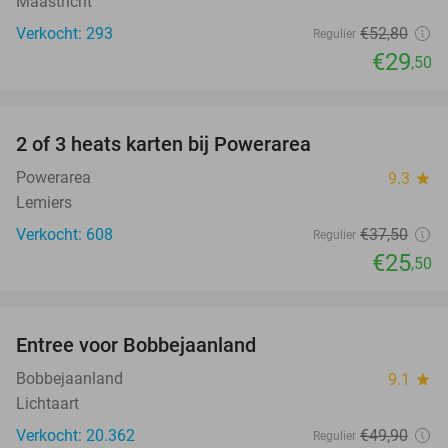
Maastricht
Verkocht: 293
€52
,80
Regulier
€29
,50
favorite_border
2 of 3 heats karten bij Powerarea
32%
Powerarea
9.3
star
Lemiers
Verkocht: 608
€37
,50
Regulier
€25
,50
favorite_border
Entree voor Bobbejaanland
40%
Bobbejaanland
9.1
star
Lichtaart
Verkocht: 20.362
€49
,90
Regulier