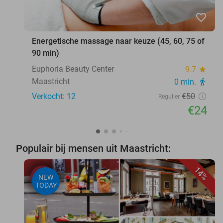
favorite_border
Energetische massage naar keuze (45, 60, 75 of
90 min)
Euphoria Beauty Center
9.7
star
Maastricht
0 min.
directions_walk
Verkocht: 12
€50
Regulier
€24
Populair bij mensen uit Maastricht:
14%
NEW
TODAY