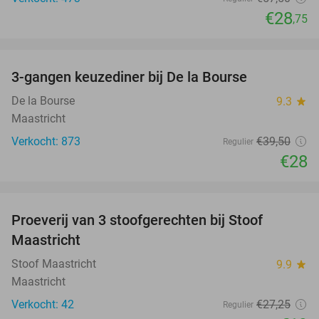
€28
,75
favorite_border
3-gangen keuzediner bij De la Bourse
29%
De la Bourse
9.3
star
Maastricht
Verkocht: 873
€39
,50
Regulier
€28
favorite_border
Proeverij van 3 stoofgerechten bij Stoof
30%
Maastricht
Stoof Maastricht
9.9
star
Maastricht
Verkocht: 42
€27
,25
Regulier