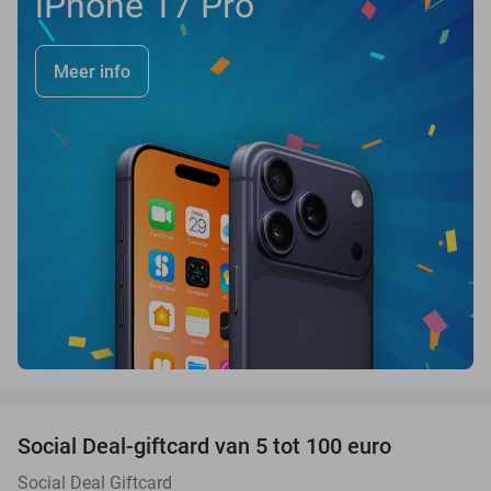
iPhone 17 Pro
Meer info
favorite_border
Social Deal-giftcard van 5 tot 100 euro
Social Deal Giftcard