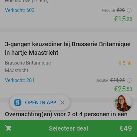
Hoensbroek (14 km)
Verkocht: 602
€29
Regulier
€15
,95
favorite_border
3-gangen keuzediner bij Brasserie Britannique
43%
in hartje Maastricht
Brasserie Britannique
9.5
star
Maastricht
Verkocht: 281
€44
,95
Regulier
€25
,50
favorite_border
close
OPEN IN APP
Overnachting(en) voor 2 of 4 personen in een
36%
glampingtent + welkomstdrankje in Durbuy
€49
shopping_cart
Selecteer deal
Greenfields
9.3
star