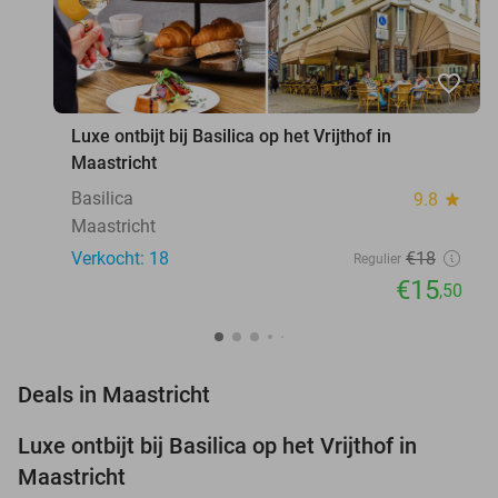
favorite_border
Luxe ontbijt bij Basilica op het Vrijthof in
Maastricht
Basilica
9.8
star
Maastricht
Verkocht: 18
€18
Regulier
€15
,50
favorite_border
Deals in Maastricht
Luxe ontbijt bij Basilica op het Vrijthof in
14%
NEW
Maastricht
TODAY