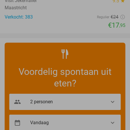
Visit Jekervallei
9.5
star
Maastricht
Verkocht: 383
€24
Regulier
€17
,95
Voordelig spontaan uit
eten?