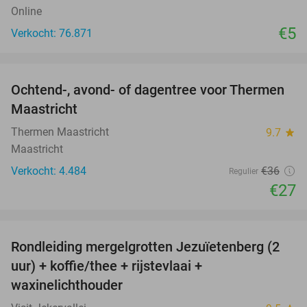
Online
€5
Verkocht: 76.871
favorite_border
Ochtend-, avond- of dagentree voor Thermen
25%
Maastricht
Thermen Maastricht
9.7
star
Maastricht
Verkocht: 4.484
€36
Regulier
€27
favorite_border
Rondleiding mergelgrotten Jezuïetenberg (2
25%
uur) + koffie/thee + rijstevlaai +
waxinelichthouder