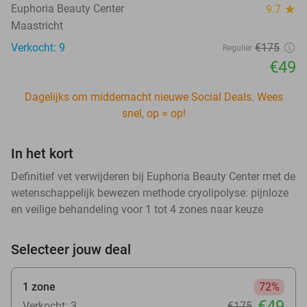
Euphoria Beauty Center
9.7
star
Maastricht
Verkocht: 9
€175
Regulier
€49
Dagelijks om middernacht nieuwe Social Deals. Wees
snel, op = op!
In het kort
Definitief vet verwijderen bij Euphoria Beauty Center met de
wetenschappelijk bewezen methode cryolipolyse: pijnloze
en veilige behandeling voor 1 tot 4 zones naar keuze
Selecteer jouw deal
1 zone
72%
€49
Verkocht: 3
€175