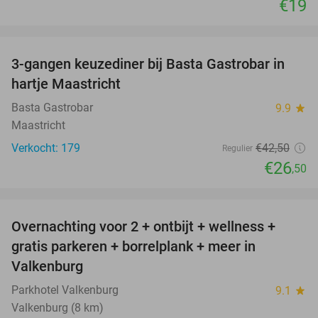
€19
favorite_border
3-gangen keuzediner bij Basta Gastrobar in
38%
hartje Maastricht
Basta Gastrobar
9.9
star
Maastricht
Verkocht: 179
€42
,50
Regulier
€26
,50
favorite_border
Overnachting voor 2 + ontbijt + wellness +
33%
gratis parkeren + borrelplank + meer in
Valkenburg
Parkhotel Valkenburg
9.1
star
Valkenburg (8 km)