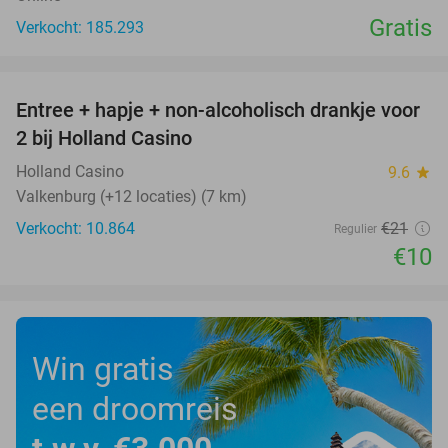
Gratis
Verkocht: 185.293
favorite_border
Entree + hapje + non-alcoholisch drankje voor
52%
2 bij Holland Casino
Holland Casino
9.6
star
Valkenburg (+12 locaties) (7 km)
Verkocht: 10.864
€21
Regulier
€10
Win gratis
een droomreis