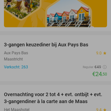
favorite_border
3-gangen keuzediner bij Aux Pays Bas
50%
Aux Pays Bas
9.0
star
Maastricht
Verkocht: 263
€49
Regulier
€24
,50
favorite_border
Overnachting voor 2 tot 4 + evt. ontbijt + evt.
69%
3-gangendiner à la carte aan de Maas
Het Maashotel
9.4
star