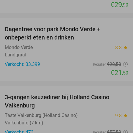
€29
,90
favorite_border
Dagentree voor park Mondo Verde +
25%
onbeperkt eten en drinken
Mondo Verde
8.3
star
Landgraaf
Verkocht: 33.399
€28
,50
Regulier
€21
,50
favorite_border
3-gangen keuzediner bij Holland Casino
50%
Valkenburg
Taste Valkenburg (Holland Casino)
9.8
star
Valkenburg (7 km)
Verkocht: 473
€57
,50
Regulier