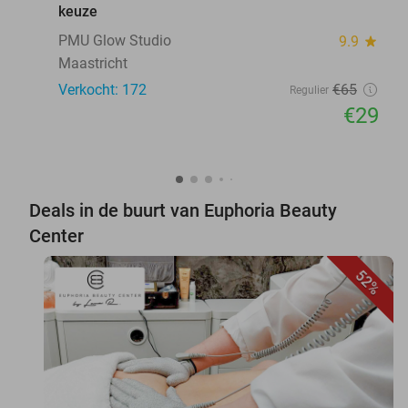
keuze
PMU Glow Studio
9.9
star
Maastricht
Verkocht: 172
€65
Regulier
€29
Deals in de buurt van Euphoria Beauty
Center
52%