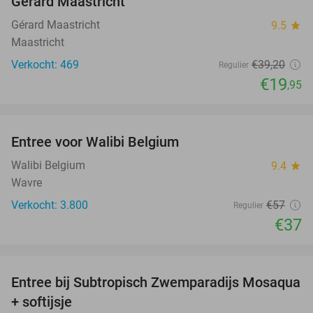
Gérard Maastricht
Gérard Maastricht
9.5
star
Maastricht
Verkocht: 469
€39
,20
Regulier
€19
,95
favorite_border
Entree voor Walibi Belgium
35%
Walibi Belgium
9.4
star
Wavre
Verkocht: 3.800
€57
Regulier
€37
favorite_border
Entree bij Subtropisch Zwemparadijs Mosaqua
25%
+ softijsje