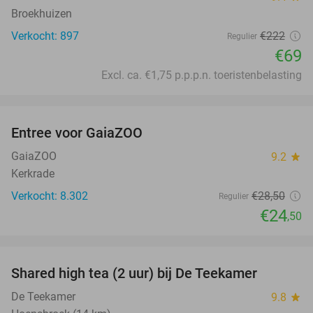
Broekhuizen
Verkocht: 897
€222
Regulier
€69
Excl. ca. €1,75 p.p.p.n. toeristenbelasting
favorite_border
Entree voor GaiaZOO
14%
GaiaZOO
9.2
star
Kerkrade
Verkocht: 8.302
€28
,50
Regulier
€24
,50
favorite_border
Shared high tea (2 uur) bij De Teekamer
45%
De Teekamer
9.8
star