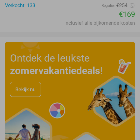
Verkocht: 133
€254
Regulier
€169
Inclusief alle bijkomende kosten
Ontdek de leukste
zomervakantiedeals
!
Bekijk nu