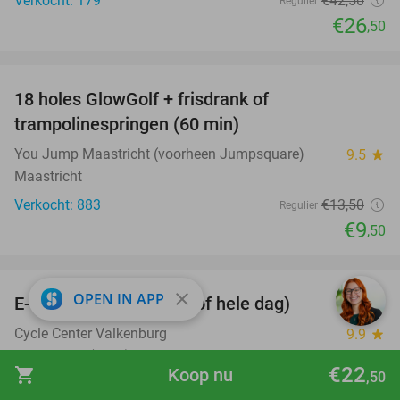
Verkocht: 179
€42
,50
Regulier
€26
,50
favorite_border
18 holes GlowGolf + frisdrank of
30%
trampolinespringen (60 min)
You Jump Maastricht (voorheen Jumpsquare)
9.5
star
Maastricht
Verkocht: 883
€13
,50
Regulier
€9
,50
favorite_border
close
OPEN IN APP
E-scooter huren (3 uur of hele dag)
37%
Cycle Center Valkenburg
9.9
star
Valkenburg (7 km)
€22
shopping_cart
Koop nu
,50
Verkocht: 313
€39
Regulier