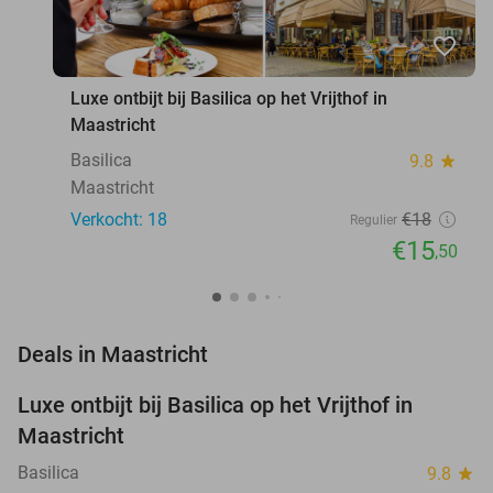
favorite_border
Luxe ontbijt bij Basilica op het Vrijthof in
Maastricht
Basilica
9.8
star
Maastricht
Verkocht: 18
€18
Regulier
€15
,50
favorite_border
Deals in Maastricht
Luxe ontbijt bij Basilica op het Vrijthof in
14%
NEW
Maastricht
TODAY
Basilica
9.8
star