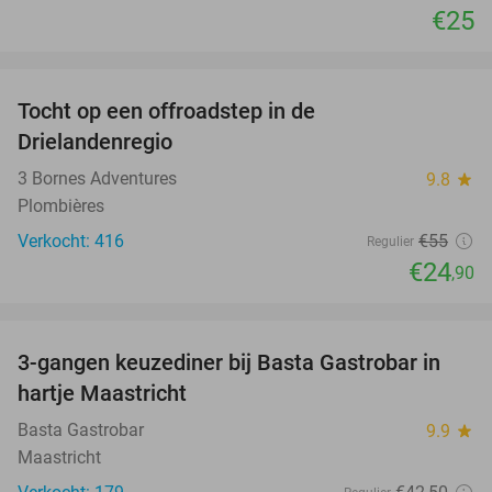
€25
favorite_border
Tocht op een offroadstep in de
55%
Drielandenregio
3 Bornes Adventures
9.8
star
Plombières
Verkocht: 416
€55
Regulier
€24
,90
favorite_border
3-gangen keuzediner bij Basta Gastrobar in
38%
hartje Maastricht
Basta Gastrobar
9.9
star
Maastricht