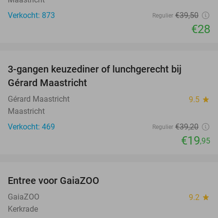
Verkocht: 873
€39
,50
Regulier
€28
favorite_border
3-gangen keuzediner of lunchgerecht bij
49%
Gérard Maastricht
Gérard Maastricht
9.5
star
Maastricht
Verkocht: 469
€39
,20
Regulier
€19
,95
favorite_border
Entree voor GaiaZOO
14%
GaiaZOO
9.2
star
Kerkrade