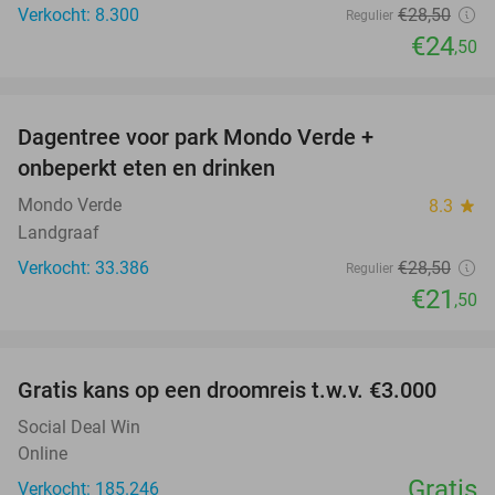
Verkocht: 8.300
€28
,50
Regulier
€24
,50
favorite_border
Dagentree voor park Mondo Verde +
25%
onbeperkt eten en drinken
Mondo Verde
8.3
star
Landgraaf
Verkocht: 33.386
€28
,50
Regulier
€21
,50
favorite_border
Gratis kans op een droomreis t.w.v. €3.000
Social Deal Win
Online
Gratis
Verkocht: 185.246