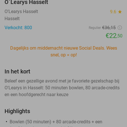
O´Learys Hasselt
O'Learys Hasselt
9.6
star
Hasselt
Verkocht: 800
€36
,15
Regulier
€22
,50
Dagelijks om middernacht nieuwe Social Deals. Wees
snel, op = op!
In het kort
Beleef een gezellige avond met je favoriete gezelschap bij
O'Learys in Hasselt: 50 minuten bowlen, 80 arcade-credits
en een hoofdgerecht naar keuze
Highlights
Bowlen (50 minuten) + 80 arcade-credits + een