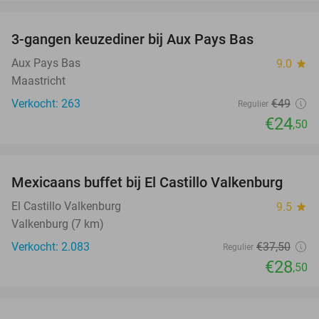
favorite_border
3-gangen keuzediner bij Aux Pays Bas
50%
Aux Pays Bas
9.0
star
Maastricht
Verkocht: 263
€49
Regulier
€24
,50
favorite_border
Mexicaans buffet bij El Castillo Valkenburg
24%
El Castillo Valkenburg
9.5
star
Valkenburg (7 km)
Verkocht: 2.083
€37
,50
Regulier
€28
,50
favorite_border