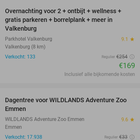
Overnachting voor 2 + ontbijt + wellness +
33%
gratis parkeren + borrelplank + meer in
Valkenburg
Parkhotel Valkenburg
9.1
star
Valkenburg (8 km)
Verkocht: 133
€254
Regulier
€169
Inclusief alle bijkomende kosten
favorite_border
Dagentree voor WILDLANDS Adventure Zoo
24%
Emmen
WILDLANDS Adventure Zoo Emmen
9.6
star
Emmen
Verkocht: 17.938
€33
Regulier