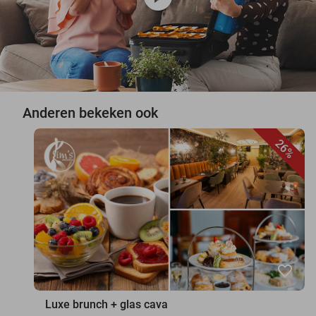
Anderen bekeken ook
26%
favorite_border
Luxe brunch + glas cava