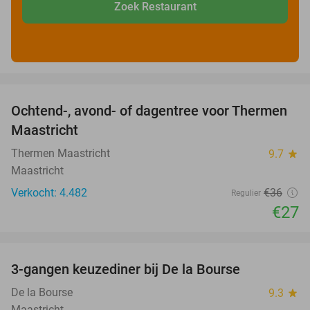
Zoek Restaurant
favorite_border
Ochtend-, avond- of dagentree voor Thermen
25%
Maastricht
Thermen Maastricht
9.7
star
Maastricht
Verkocht: 4.482
€36
Regulier
€27
favorite_border
3-gangen keuzediner bij De la Bourse
29%
De la Bourse
9.3
star
Maastricht