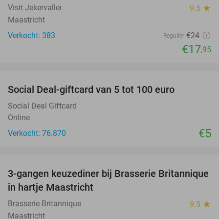
Visit Jekervallei
9.5
star
Maastricht
Verkocht: 383
€24
Regulier
€17
,95
favorite_border
Social Deal-giftcard van 5 tot 100 euro
Social Deal Giftcard
Online
€5
Verkocht: 76.870
favorite_border
3-gangen keuzediner bij Brasserie Britannique
43%
in hartje Maastricht
Brasserie Britannique
9.5
star
Maastricht