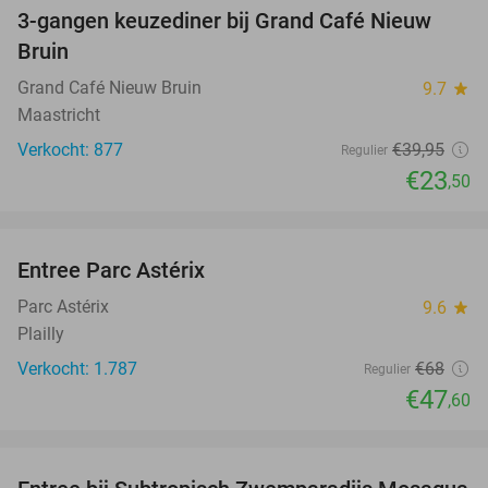
3-gangen keuzediner bij Grand Café Nieuw
41%
Bruin
Grand Café Nieuw Bruin
9.7
star
Maastricht
Verkocht: 877
€39
,95
Regulier
€23
,50
favorite_border
Entree Parc Astérix
30%
Parc Astérix
9.6
star
Plailly
Verkocht: 1.787
€68
Regulier
€47
,60
favorite_border