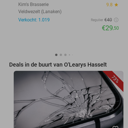
Kim's Brasserie
9.8
star
Veldwezelt (Lanaken)
Verkocht: 1.019
€40
Regulier
€29
,50
Deals in de buurt van O'Learys Hasselt
73%