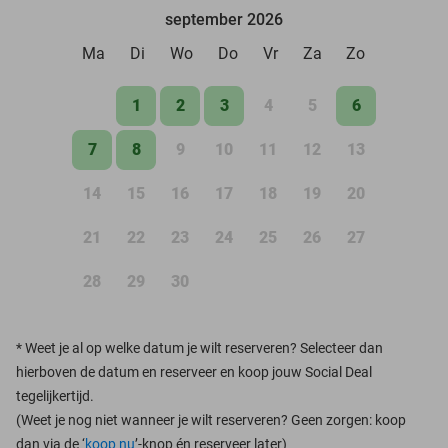
september 2026
Ma
Di
Wo
Do
Vr
Za
Zo
1
2
3
4
5
6
7
8
9
10
11
12
13
14
15
16
17
18
19
20
21
22
23
24
25
26
27
28
29
30
*
Weet je al op welke datum je wilt reserveren? Selecteer dan
hierboven de datum en reserveer en koop jouw Social Deal
tegelijkertijd.
(Weet je nog niet wanneer je wilt reserveren? Geen zorgen: koop
dan via de ‘
koop nu
’-knop én reserveer later)