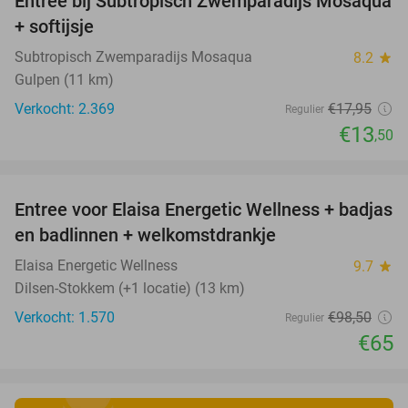
Entree bij Subtropisch Zwemparadijs Mosaqua
25%
+ softijsje
Subtropisch Zwemparadijs Mosaqua
8.2
star
Gulpen (11 km)
Verkocht: 2.369
€17
,95
Regulier
€13
,50
favorite_border
Entree voor Elaisa Energetic Wellness + badjas
34%
en badlinnen + welkomstdrankje
Elaisa Energetic Wellness
9.7
star
Dilsen-Stokkem (+1 locatie) (13 km)
Verkocht: 1.570
€98
,50
Regulier
€65