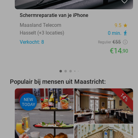
favorite_border
Schermreparatie van je iPhone
Maasland Telecom
9.5
star
Hasselt (+3 locaties)
0 min.
directions_walk
Verkocht: 8
€55
Regulier
€14
,90
Populair bij mensen uit Maastricht:
14%
NEW
TODAY