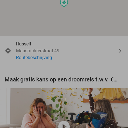
events
Hasselt
Maastrichterstraat 49
Routebeschrijving
Maak gratis kans op een droomreis t.w.v. €3.000!
play_circle