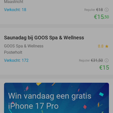
Maastricht
Verkocht: 18
€18
Regulier
€15
,50
favorite_border
Saunadag bij GOOS Spa & Wellness
52%
GOOS Spa & Wellness
8.8
star
Posterholt
Verkocht: 172
€31
,50
Regulier
€15
Win vandaag een gratis
iPhone 17 Pro