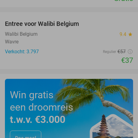
favorite_border
Entree voor Walibi Belgium
35%
Walibi Belgium
9.4
star
Wavre
Verkocht: 3.797
€57
Regulier
€37
Win gratis
een droomreis
t.w.v. €3.000