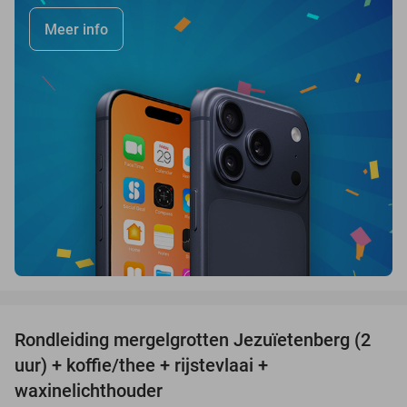
Meer info
favorite_border
Rondleiding mergelgrotten Jezuïetenberg (2
25%
uur) + koffie/thee + rijstevlaai +
waxinelichthouder