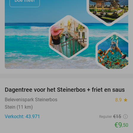
Doe mee!
favorite_border
Dagentree voor het Steinerbos + friet en saus
37%
Belevenispark Steinerbos
8.9
star
Stein (11 km)
Verkocht: 43.971
€15
Regulier
€9
,50