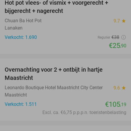
Hot pot vlees- of vismix + voorgerecht +
32%
bijgerecht + nagerecht
Chuan Ba Hot Pot
9.7
star
Lanaken
Verkocht: 1.690
€38
Regulier
€25
,90
favorite_border
Overnachting voor 2 + ontbijt in hartje
Maastricht
Leonardo Boutique Hotel Maastricht City Center
9.6
star
Maastricht
€105
Verkocht: 1.511
,19
Excl. ca. €6,75 p.p.p.n. toeristenbelasting
favorite_border