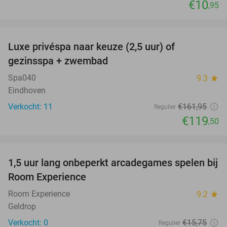
€10
,95
favorite_border
Luxe privéspa naar keuze (2,5 uur) of
26%
gezinsspa + zwembad
Spa040
9.3
star
Eindhoven
Verkocht: 11
€161
,95
Regulier
€119
,50
favorite_border
1,5 uur lang onbeperkt arcadegames spelen bij
46%
NEW
Room Experience
TODAY
Room Experience
9.2
star
Geldrop
Verkocht: 0
€15
,75
Regulier