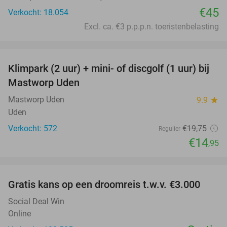
€45
Verkocht: 18.054
Excl. ca. €3 p.p.p.n. toeristenbelasting
favorite_border
Klimpark (2 uur) + mini- of discgolf (1 uur) bij
24%
Mastworp Uden
Mastworp Uden
9.9
star
Uden
Verkocht: 572
€19
,75
Regulier
€14
,95
favorite_border
Gratis kans op een droomreis t.w.v. €3.000
Social Deal Win
Online