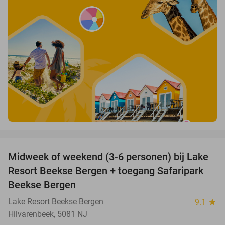
favorite_border
Midweek of weekend (3-6 personen) bij Lake
53%
Resort Beekse Bergen + toegang Safaripark
Beekse Bergen
Lake Resort Beekse Bergen
9.1
star
Hilvarenbeek, 5081 NJ