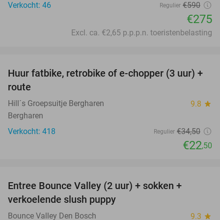
Verkocht: 46
€590
Regulier
€275
Excl. ca. €2,65 p.p.p.n. toeristenbelasting
favorite_border
Huur fatbike, retrobike of e-chopper (3 uur) +
35%
route
Hill´s Groepsuitje Bergharen
9.8
star
Bergharen
Verkocht: 418
€34
,50
Regulier
€22
,50
favorite_border
Entree Bounce Valley (2 uur) + sokken +
46%
verkoelende slush puppy
Bounce Valley Den Bosch
9.3
star