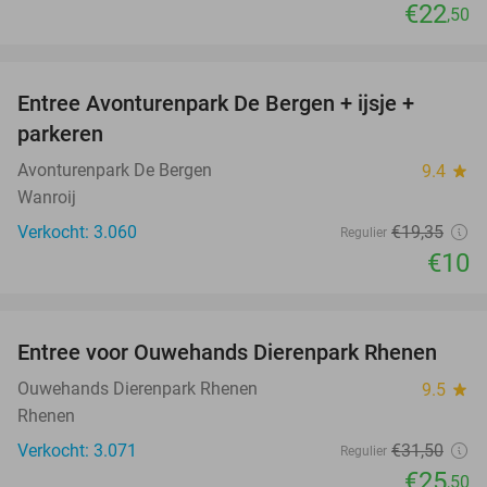
€22
,50
favorite_border
Entree Avonturenpark De Bergen + ijsje +
48%
parkeren
Avonturenpark De Bergen
9.4
star
Wanroij
Verkocht: 3.060
€19
,35
Regulier
€10
favorite_border
Entree voor Ouwehands Dierenpark Rhenen
19%
Ouwehands Dierenpark Rhenen
9.5
star
Rhenen
Verkocht: 3.071
€31
,50
Regulier
€25
,50