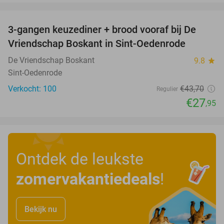
favorite_border
3-gangen keuzediner + brood vooraf bij De
36%
Vriendschap Boskant in Sint-Oedenrode
De Vriendschap Boskant
9.8
star
Sint-Oedenrode
Verkocht: 100
€43
,70
Regulier
€27
,95
Ontdek de leukste
zomervakantiedeals
!
Bekijk nu