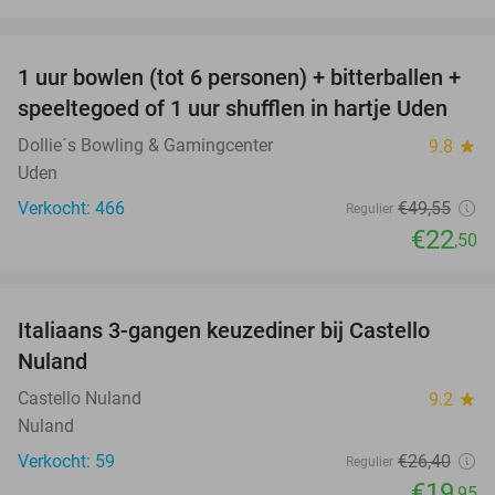
favorite_border
1 uur bowlen (tot 6 personen) + bitterballen +
55%
speeltegoed of 1 uur shufflen in hartje Uden
Dollie´s Bowling & Gamingcenter
9.8
star
Uden
Verkocht: 466
€49
,55
Regulier
€22
,50
favorite_border
Italiaans 3-gangen keuzediner bij Castello
24%
Nuland
Castello Nuland
9.2
star
Nuland
Verkocht: 59
€26
,40
Regulier
€19
,95