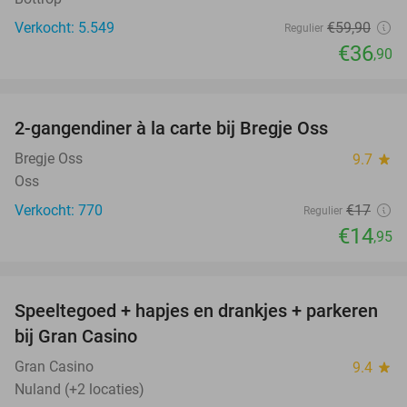
Verkocht: 5.549
€59
,90
Regulier
€36
,90
favorite_border
2-gangendiner à la carte bij Bregje Oss
12%
Bregje Oss
9.7
star
Oss
Verkocht: 770
€17
Regulier
€14
,95
favorite_border
Speeltegoed + hapjes en drankjes + parkeren
50%
bij Gran Casino
Gran Casino
9.4
star
Nuland (+2 locaties)