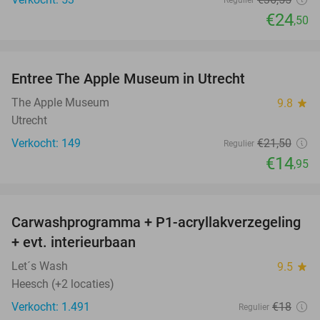
€24
,50
favorite_border
Entree The Apple Museum in Utrecht
30%
NEW
TODAY
The Apple Museum
9.8
star
Utrecht
Verkocht: 149
€21
,50
Regulier
€14
,95
favorite_border
Carwashprogramma + P1-acryllakverzegeling
39%
+ evt. interieurbaan
Let´s Wash
9.5
star
Heesch (+2 locaties)
Verkocht: 1.491
€18
Regulier