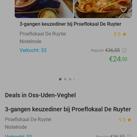
favorite_border
3-gangen keuzediner bij Proeflokaal De Ruyter
Proeflokaal De Ruyter
9.5
star
Nistelrode
Verkocht: 53
€36
,55
Regulier
€24
,50
favorite_border
Deals in Oss-Uden-Veghel
3-gangen keuzediner bij Proeflokaal De Ruyter
33%
Proeflokaal De Ruyter
9.5
star
Nistelrode
Verkocht: 53
€36
,55
Regulier