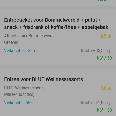
favorite_border
Entreeticket voor Bommelwereld + patat +
23%
snack + frisdrank of koffie/thee + appelgebak
Attractiepark Bommelwereld
9.5
star
Groenlo
Verkocht: 34.285
€35
,50
Regulier
€27
,50
favorite_border
Entree voor BLUE Wellnessresorts
48%
BLUE Wellnessresorts
8.8
star
Mill (+4 locaties)
Verkocht: 2.585
€41
,50
Regulier
€21
,50