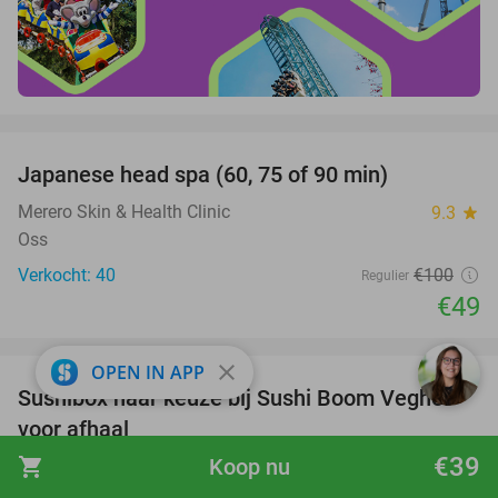
favorite_border
Japanese head spa (60, 75 of 90 min)
51%
Merero Skin & Health Clinic
9.3
star
Oss
Verkocht: 40
€100
Regulier
€49
favorite_border
close
OPEN IN APP
Sushibox naar keuze bij Sushi Boom Veghel
31%
voor afhaal
€39
shopping_cart
Koop nu
Sushi Boom Veghel
9.8
star
Veghel