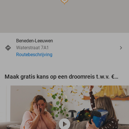
Beneden-Leeuwen
Waterstraat 7A1
Routebeschrijving
Maak gratis kans op een droomreis t.w.v. €3.000!
play_circle