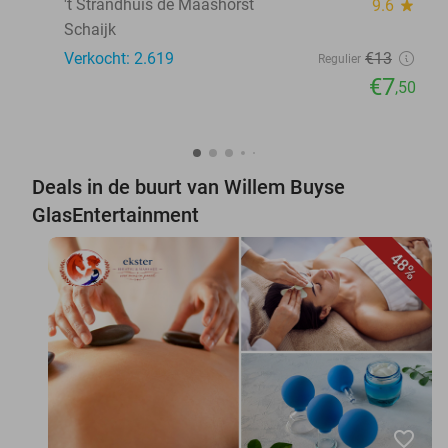
't Strandhuis de Maashorst
9.6
star
Schaijk
Verkocht: 2.619
€13
Regulier
€7
,50
Deals in de buurt van Willem Buyse
GlasEntertainment
48%
favorite_border