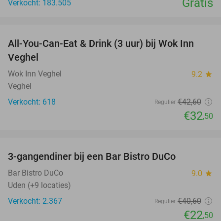
Gratis
Verkocht: 183.505
favorite_border
All-You-Can-Eat & Drink (3 uur) bij Wok Inn
24%
Veghel
Wok Inn Veghel
9.2
star
Veghel
Verkocht: 618
€42
,60
Regulier
€32
,50
favorite_border
3-gangendiner bij een Bar Bistro DuCo
45%
Bar Bistro DuCo
9.0
star
Uden (+9 locaties)
Verkocht: 2.367
€40
,60
Regulier
€22
,50