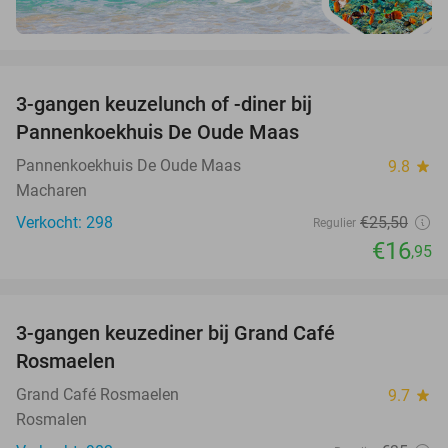
favorite_border
3-gangen keuzelunch of -diner bij
34%
Pannenkoekhuis De Oude Maas
Pannenkoekhuis De Oude Maas
9.8
star
Macharen
Verkocht: 298
€25
,50
Regulier
€16
,95
favorite_border
3-gangen keuzediner bij Grand Café
26%
Rosmaelen
Grand Café Rosmaelen
9.7
star
Rosmalen