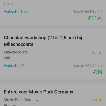
Hedel
Verkocht: 1.224
€21
,95
Regulier
€11
,95
favorite_border
Chocoladeworkshop (2 tot 2,5 uur) bij
42%
Milachocolata
Milachocolata
9.7
star
Mill
Verkocht: 86
€67
,50
Regulier
€39
favorite_border
Entree voor Movie Park Germany
38%
Movie Park Germany
9.4
star
Bottrop