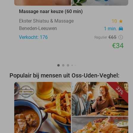
Massage naar keuze (60 min)
Ekster Shiatsu & Massage
10
star
Beneden-Leeuwen
1 min.
directions_car
Verkocht: 176
€65
Regulier
€34
Populair bij mensen uit Oss-Uden-Veghel:
33%