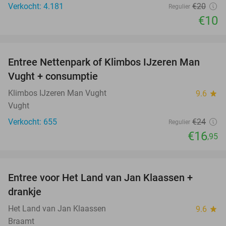
Verkocht: 4.181
€20
Regulier
€10
favorite_border
Entree Nettenpark of Klimbos IJzeren Man
29%
Vught + consumptie
Klimbos IJzeren Man Vught
9.6
star
Vught
Verkocht: 655
€24
Regulier
€16
,95
favorite_border
Entree voor Het Land van Jan Klaassen +
30%
drankje
Het Land van Jan Klaassen
9.6
star
Braamt