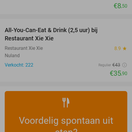
€8
,50
favorite_border
All-You-Can-Eat & Drink (2,5 uur) bij
17%
Restaurant Xie Xie
Restaurant Xie Xie
8.9
star
Nuland
Verkocht: 222
€43
Regulier
€35
,90
Voordelig spontaan uit