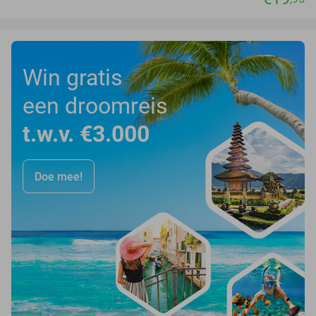
Win gratis
een droomreis
t.w.v. €3.000
Doe mee!