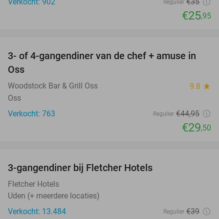
Verkocht: 902
€35
Regulier
€25
,95
favorite_border
3- of 4-gangendiner van de chef + amuse in
34%
Oss
Woodstock Bar & Grill Oss
9.8
star
Oss
Verkocht: 763
€44
,95
Regulier
€29
,50
favorite_border
3-gangendiner bij Fletcher Hotels
42%
Fletcher Hotels
Uden (+ meerdere locaties)
Verkocht: 13.484
€39
Regulier