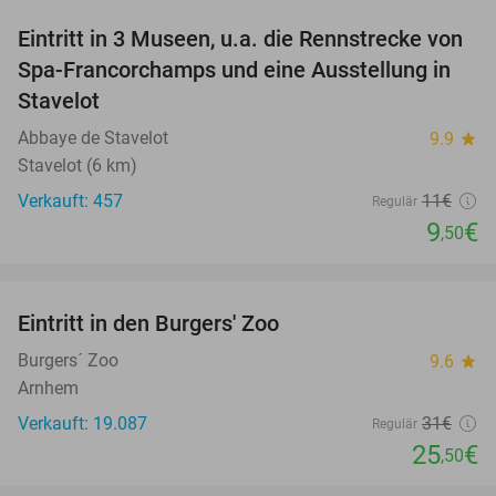
Eintritt in 3 Museen, u.a. die Rennstrecke von
14%
Spa-Francorchamps und eine Ausstellung in
Stavelot
Abbaye de Stavelot
9.9
star
Stavelot (6 km)
Verkauft: 457
11€
Regulär
9
€
,50
favorite_border
Eintritt in den Burgers' Zoo
18%
Burgers´ Zoo
9.6
star
Arnhem
Verkauft: 19.087
31€
Regulär
25
€
,50
favorite_border