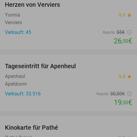
Herzen von Verviers
Yunnia
9.9
star
Verviers
Verkauft: 45
55€
Regulär
26
€
,50
favorite_border
Tageseintritt für Apenheul
36%
Apenheul
9.4
star
Apeldoorn
Verkauft: 33.516
30
,50
€
Regulär
19
€
,50
favorite_border
Kinokarte für Pathé
27%