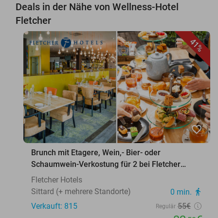
Deals in der Nähe von Wellness-Hotel
Fletcher
41%
favorite_border
Brunch mit Etagere, Wein,- Bier- oder
Schaumwein-Verkostung für 2 bei Fletcher
Hotels
Fletcher Hotels
Sittard (+ mehrere Standorte)
0 min.
directions_walk
Verkauft: 815
55€
Regulär