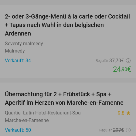
favorite_border
2- oder 3-Gänge-Menü à la carte oder Cocktail
34%
+ Tapas nach Wahl in den belgischen
Ardennen
Seventy malmedy
Malmedy
Verkauft: 34
37
,70
€
Regulär
24
€
,90
favorite_border
Übernachtung für 2 + Frühstück + Spa +
35%
Aperitif im Herzen von Marche-en-Famenne
Quartier Latin Hotel-Restaurant-Spa
9.8
star
Marche-en-Famenne
Verkauft: 50
297€
Regulär