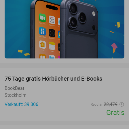
favorite_border
100%
75 Tage gratis Hörbücher und E-Books
BookBeat
Stockholm
Verkauft: 39.306
22
,47
€
Regulär
Gratis
favorite_border