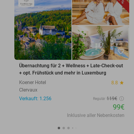
favorite_border
Übernachtung für 2 + Wellness + Late-Check-out
+ opt. Frühstück und mehr in Luxemburg
Koener Hotel
8.8
star
Clervaux
Verkauft: 1.256
119€
Regulär
99€
Inklusive aller Nebenkosten