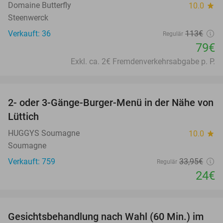
Domaine Butterfly
10.0
star
Steenwerck
Verkauft: 36
113€
Regulär
79€
Exkl. ca. 2€ Fremdenverkehrsabgabe p. P.
favorite_border
2- oder 3-Gänge-Burger-Menü in der Nähe von
29%
Lüttich
HUGGYS Soumagne
10.0
star
Soumagne
Verkauft: 759
33
,95
€
Regulär
24€
favorite_border
Gesichtsbehandlung nach Wahl (60 Min.) im
52%