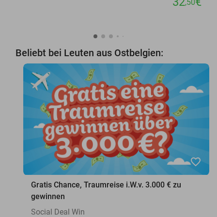
32
€
,50
Beliebt bei Leuten aus Ostbelgien:
favorite_border
Gratis Chance, Traumreise i.W.v. 3.000 € zu
gewinnen
Social Deal Win