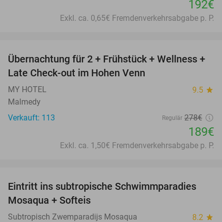
192€
Exkl. ca. 0,65€ Fremdenverkehrsabgabe p. P.
favorite_border
Übernachtung für 2 + Frühstück + Wellness +
32%
Late Check-out im Hohen Venn
MY HOTEL
9.5
star
Malmedy
Verkauft: 113
278€
Regulär
189€
Exkl. ca. 1,50€ Fremdenverkehrsabgabe p. P.
favorite_border
Eintritt ins subtropische Schwimmparadies
25%
Mosaqua + Softeis
Subtropisch Zwemparadijs Mosaqua
8.2
star