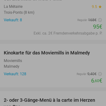
La Métairie
9.5
star
Trois-Ponts (8 km)
Verkauft: 8
168€
Regulär
95€
Exkl. ca. 2€ Fremdenverkehrsabgabe p. P.
favorite_border
Kinokarte für das Moviemills in Malmedy
30%
Moviemills
Malmedy
Verkauft: 128
9
,40
€
Regulär
6
€
,60
favorite_border
2- oder 3-Gänge-Menü à la carte im Herzen
35%