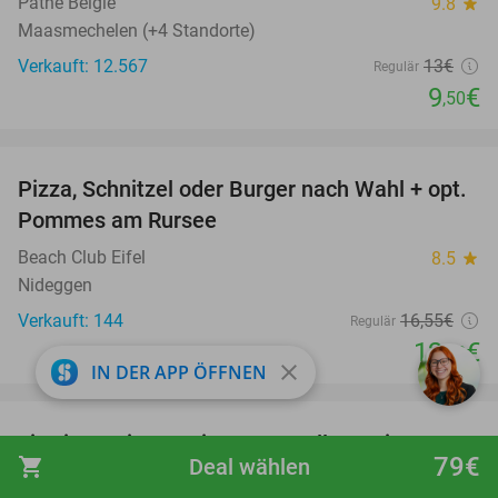
Pathé België
9.8
star
Maasmechelen (+4 Standorte)
Verkauft: 12.567
13€
Regulär
9
€
,50
favorite_border
Pizza, Schnitzel oder Burger nach Wahl + opt.
24%
Pommes am Rursee
Beach Club Eifel
8.5
star
Nideggen
Verkauft: 144
16
,55
€
Regulär
12
€
,50
close
IN DER APP ÖFFNEN
favorite_border
Eintritt zur immersiven Ausstellung Dinoverse
20%
79€
shopping_cart
Deal wählen
in Lüttich