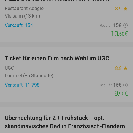
30%
Restaurant Adagio
8.9
star
Vielsalm (13 km)
Verkauft: 154
15€
Regulär
10
€
,50
favorite_border
Ticket für einen Film nach Wahl im UGC
38%
UGC
8.8
star
Lommel (+6 Standorte)
Verkauft: 11.798
16€
Regulär
9
€
,90
favorite_border
Übernachtung für 2 + Frühstück + opt.
30%
skandinavisches Bad in Französisch-Flandern