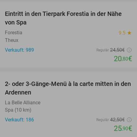
Eintritt in den Tierpark Forestia in der Nähe
15%
von Spa
Forestia
9.5
star
Theux
Verkauft: 989
24
,50
€
Regulär
20
€
,80
favorite_border
2- oder 3-Gänge-Menü à la carte mitten in den
39%
Ardennen
La Belle Alliance
Spa (10 km)
Verkauft: 186
42
,50
€
Regulär
25
€
,90