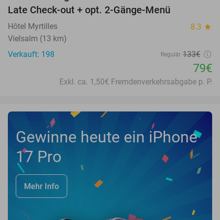
Late Check-out + opt. 2-Gänge-Menü
Hôtel Myrtilles
8.3
star
Vielsalm (13 km)
Verkauft: 198
133€
Regulär
79€
Exkl. ca. 1,50€ Fremdenverkehrsabgabe p. P.
Gewinne heute ein iPhone
17 Pro
Mehr Info