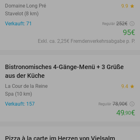
Domaine Long Pré
9.9
star
Stavelot (8 km)
Verkauft: 71
252€
Regulär
95€
Exkl. ca. 2,25€ Fremdenverkehrsabgabe p. P.
favorite_border
Bistronomisches 4-Gänge-Menü + 3 Grüße
37%
aus der Küche
La Cour de la Reine
9.4
star
Spa (10 km)
Verkauft: 157
78
,90
€
Regulär
49
€
,90
favorite_border
Pizza à la carte im Herzen von Vielsalm