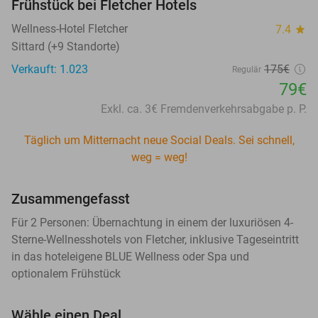
Frühstück bei Fletcher Hotels
Wellness-Hotel Fletcher
7.4
star
Sittard (+9 Standorte)
Verkauft: 1.023
175€
Regulär
79€
Exkl. ca. 3€ Fremdenverkehrsabgabe p. P.
Täglich um Mitternacht neue Social Deals. Sei schnell,
weg = weg!
Zusammengefasst
Für 2 Personen: Übernachtung in einem der luxuriösen 4-
Sterne-Wellnesshotels von Fletcher, inklusive Tageseintritt
in das hoteleigene BLUE Wellness oder Spa und
optionalem Frühstück
Wähle einen Deal