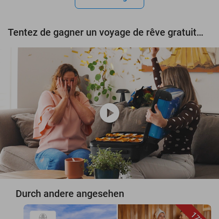
Tentez de gagner un voyage de rêve gratuit d'une valeur de 3.000 € !
play_circle
Durch andere angesehen
17%