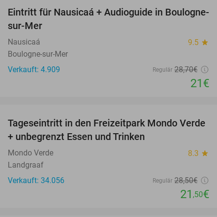
Eintritt für Nausicaá + Audioguide in Boulogne-
27%
sur-Mer
Nausicaá
9.5
star
Boulogne-sur-Mer
Verkauft: 4.909
28
,70
€
Regulär
21€
favorite_border
Tageseintritt in den Freizeitpark Mondo Verde
25%
+ unbegrenzt Essen und Trinken
Mondo Verde
8.3
star
Landgraaf
Verkauft: 34.056
28
,50
€
Regulär
21
€
,50
favorite_border