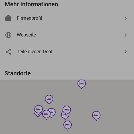
Mehr Informationen
Firmenprofil
Webseite
Teile diesen Deal
Standorte
hotel
hotel
hotel
hotel
hotel
hotel
hotel
hotel
hotel
hotel