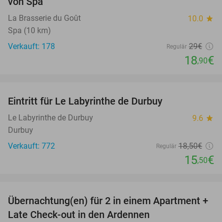
von Spa
La Brasserie du Goût
10.0
star
Spa (10 km)
Verkauft: 178
29€
Regulär
18
€
,90
favorite_border
Eintritt für Le Labyrinthe de Durbuy
16%
Le Labyrinthe de Durbuy
9.6
star
Durbuy
Verkauft: 772
18
,50
€
Regulär
15
€
,50
favorite_border
Übernachtung(en) für 2 in einem Apartment +
62%
Late Check-out in den Ardennen