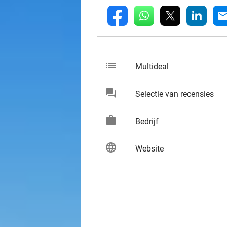
whatsapp
linkedin
fb
mai
list
keybo
Multideal
chat
keybo
Selectie van recensies
work
keybo
Bedrijf
language
keybo
Website