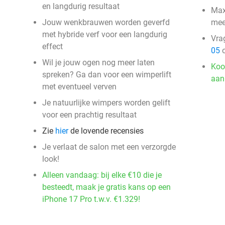
en langdurig resultaat
Max
Jouw wenkbrauwen worden geverfd
mee
met hybride verf voor een langdurig
Vra
effect
05
o
Wil je jouw ogen nog meer laten
Koo
spreken? Ga dan voor een wimperlift
aan
met eventueel verven
Je natuurlijke wimpers worden gelift
voor een prachtig resultaat
Zie
hier
de lovende recensies
Je verlaat de salon met een verzorgde
look!
Alleen vandaag: bij elke €10 die je
besteedt, maak je gratis kans op een
iPhone 17 Pro t.w.v. €1.329!