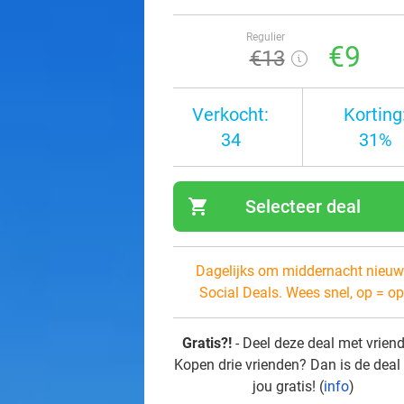
Regulier
€9
€13
Verkocht:
Korting
34
31%
shopping_cart
Selecteer deal
navi
Dagelijks om middernacht nieuw
Social Deals. Wees snel, op = op
Gratis?!
- Deel deze deal met vrien
Kopen drie vrienden? Dan is de deal
jou gratis! (
info
)