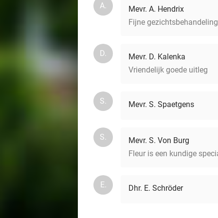
A.
Mevr. A. Hendrix
Fijne gezichtsbehandeling 
D.
Mevr. D. Kalenka
Vriendelijk goede uitleg
S.
Mevr. S. Spaetgens
S.
Mevr. S. Von Burg
Fleur is een kundige speci
E.
Dhr. E. Schröder