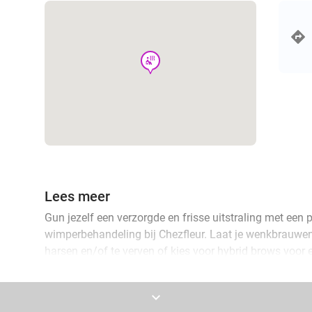
wellness
Lees meer
Gun jezelf een verzorgde en frisse uitstraling met een
wimperbehandeling bij Chezfleur. Laat je wenkbrauwen
harsen en/of te verven of kies voor hybrid brows voor e
Wil je jouw ogen nog meer laten spreken? Ga dan voor e
keyboard_arrow_down
wimpers een prachtige krul krijgen die wekenlang mooi 