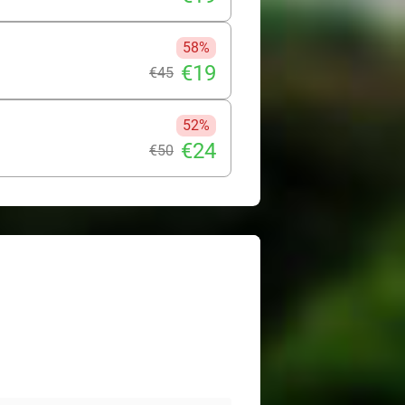
58%
€19
€45
52%
€24
€50