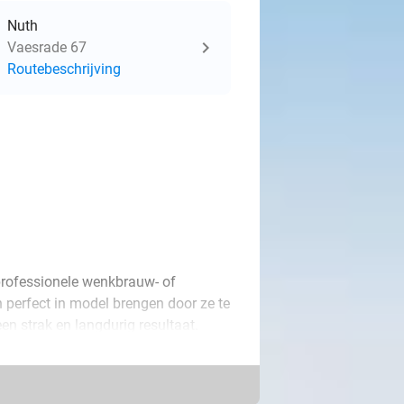
Nuth
Vaesrade 67
Routebeschrijving
 professionele wenkbrauw- of
 perfect in model brengen door ze te
en strak en langdurig resultaat.
en wimperlift, waarbij je natuurlijke
blijft. Voor een nog mooier