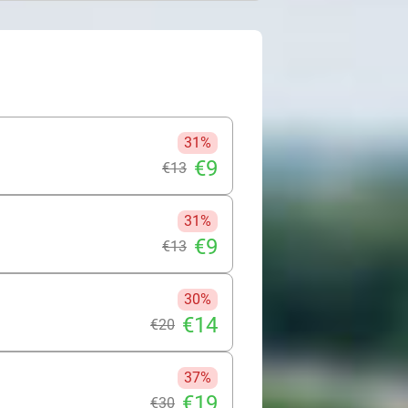
ndeling je ook kiest, je verlaat de
lag!
31%
€9
€13
31%
€9
€13
30%
€14
€20
37%
€19
€30