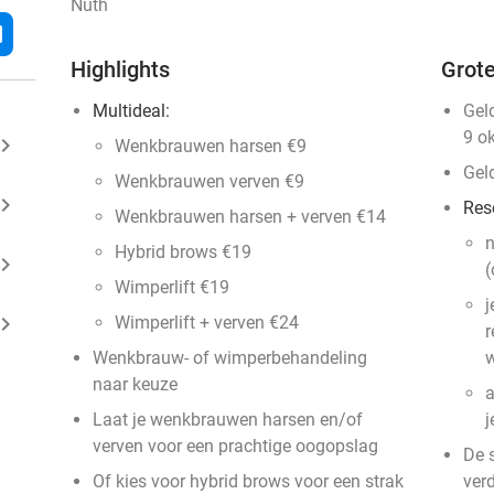
Nuth
l
Highlights
Grote
Multideal:
Gel
9 o
ard_arrow_right
Wenkbrauwen harsen €9
Gel
Wenkbrauwen verven €9
ard_arrow_right
Res
Wenkbrauwen harsen + verven €14
n
Hybrid brows €19
ard_arrow_right
(
Wimperlift €19
j
ard_arrow_right
Wimperlift + verven €24
r
Wenkbrauw- of wimperbehandeling
w
naar keuze
a
Laat je wenkbrauwen harsen en/of
j
verven voor een prachtige oogopslag
De 
Of kies voor hybrid brows voor een strak
verd