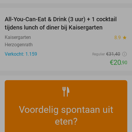
favorite_border
All-You-Can-Eat & Drink (3 uur) + 1 cocktail
33%
tijdens lunch of diner bij Kaisergarten
Kaisergarten
8.9
star
Herzogenrath
Verkocht: 1.159
€31
,40
Regulier
€20
,90
Voordelig spontaan uit
eten?