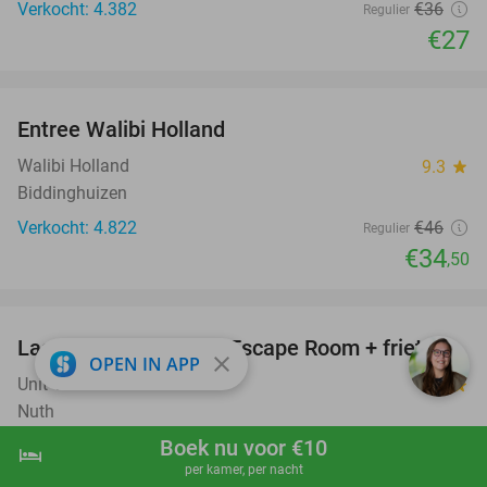
Verkocht: 4.382
€36
Regulier
€27
favorite_border
Entree Walibi Holland
25%
Walibi Holland
9.3
star
Biddinghuizen
Verkocht: 4.822
€46
Regulier
€34
,50
favorite_border
Laser Maze + X-Cube Escape Room + friet
39%
close
OPEN IN APP
Unit 13
8.6
star
Nuth
Boek nu voor €10
Verkocht: 431
€38
Regulier
hotel
shopping_cart
Boek nu
navigate_next
€23
per kamer, per nacht
,25