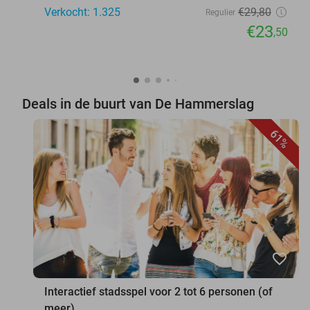
Verkocht: 1.325
€29
,80
Regulier
€23
,50
Deals in de buurt van De Hammerslag
61%
favorite_border
Interactief stadsspel voor 2 tot 6 personen (of
meer)