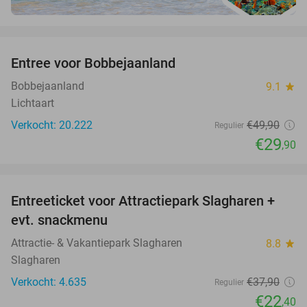
favorite_border
Entree voor Bobbejaanland
40%
Bobbejaanland
9.1
star
Lichtaart
Verkocht: 20.222
€49
,90
Regulier
€29
,90
favorite_border
Entreeticket voor Attractiepark Slagharen +
41%
evt. snackmenu
Attractie- & Vakantiepark Slagharen
8.8
star
Slagharen
Verkocht: 4.635
€37
,90
Regulier
€22
,40