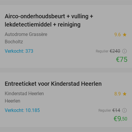
favorite_border
Airco-onderhoudsbeurt + vulling +
69%
lekdetectiemiddel + reiniging
Autodrome Grassère
9.6
star
Bocholtz
Verkocht: 373
€240
Regulier
€75
favorite_border
Entreeticket voor Kinderstad Heerlen
32%
Kinderstad Heerlen
8.9
star
Heerlen
Verkocht: 10.185
€14
Regulier
€9
,50
favorite_border