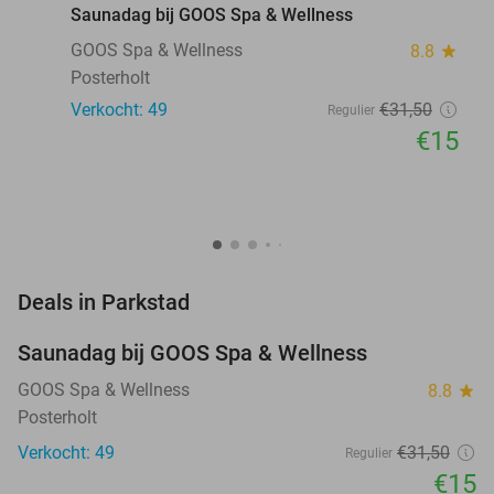
Saunadag bij GOOS Spa & Wellness
GOOS Spa & Wellness
8.8
star
Posterholt
Verkocht: 49
€31
,50
Regulier
€15
favorite_border
Deals in Parkstad
Saunadag bij GOOS Spa & Wellness
52%
NEW
TODAY
GOOS Spa & Wellness
8.8
star
Posterholt
Verkocht: 49
€31
,50
Regulier
€15