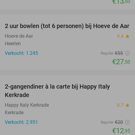
€13
,50
favorite_border
2 uur bowlen (tot 6 personen) bij Hoeve de Aar
50%
Hoeve de Aar
9.4
star
Heerlen
Verkocht: 1.245
€55
Regulier
€27
,50
favorite_border
2-gangendiner à la carte bij Happy Italy
35%
Kerkrade
Happy Italy Kerkrade
8.7
star
Kerkrade
Verkocht: 2.951
€20
Regulier
€12
,95