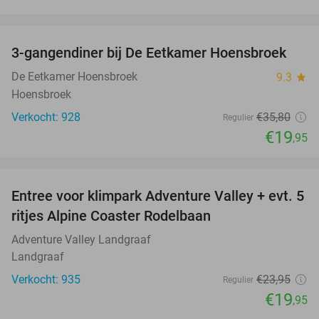
favorite_border
3-gangendiner bij De Eetkamer Hoensbroek
44%
De Eetkamer Hoensbroek
9.3
star
Hoensbroek
Verkocht: 928
€35
,80
Regulier
€19
,95
favorite_border
Entree voor klimpark Adventure Valley + evt. 5
17%
ritjes Alpine Coaster Rodelbaan
Adventure Valley Landgraaf
Landgraaf
Verkocht: 935
€23
,95
Regulier
€19
,95