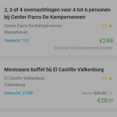
2, 3 of 4 overnachtingen voor 4 tot 6 personen
bij Center Parcs De Kempervennen
Center Parcs De Kempervennen
8.8
star
Westerhoven
€248
Verkocht: 101
Inclusief alle bijkomende kosten
favorite_border
Mexicaans buffet bij El Castillo Valkenburg
24%
El Castillo Valkenburg
9.5
star
Valkenburg
Verkocht: 2.058
€37
,50
Regulier
€28
,50
favorite_border