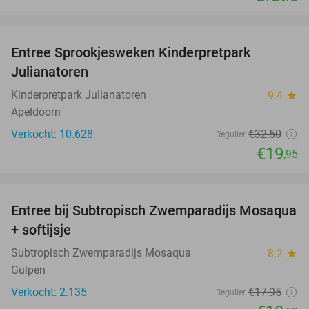
favorite_border
Entree Sprookjesweken Kinderpretpark
39%
Julianatoren
Kinderpretpark Julianatoren
9.4
star
Apeldoorn
Verkocht: 10.628
€32
,50
Regulier
€19
,95
favorite_border
Entree bij Subtropisch Zwemparadijs Mosaqua
25%
+ softijsje
Subtropisch Zwemparadijs Mosaqua
8.2
star
Gulpen
Verkocht: 2.135
€17
,95
Regulier