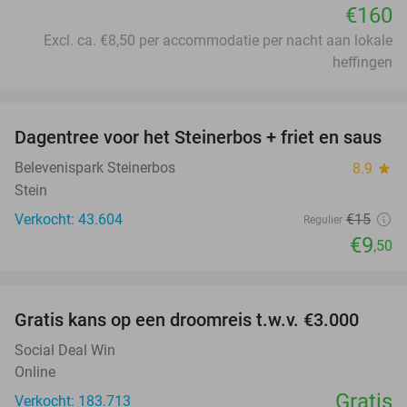
€160
Excl. ca. €8,50 per accommodatie per nacht aan lokale
heffingen
favorite_border
Dagentree voor het Steinerbos + friet en saus
37%
Belevenispark Steinerbos
8.9
star
Stein
Verkocht: 43.604
€15
Regulier
€9
,50
favorite_border
Gratis kans op een droomreis t.w.v. €3.000
Social Deal Win
Online
Gratis
Verkocht: 183.713