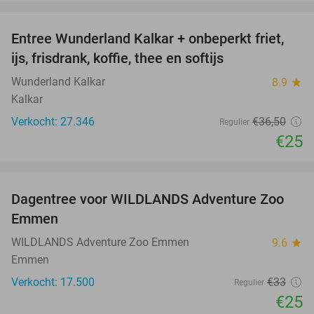
favorite_border
Entree Wunderland Kalkar + onbeperkt friet,
32%
ijs, frisdrank, koffie, thee en softijs
Wunderland Kalkar
8.9
star
Kalkar
Verkocht: 27.346
€36
,50
Regulier
€25
favorite_border
Dagentree voor WILDLANDS Adventure Zoo
24%
Emmen
WILDLANDS Adventure Zoo Emmen
9.6
star
Emmen
Verkocht: 17.500
€33
Regulier
€25