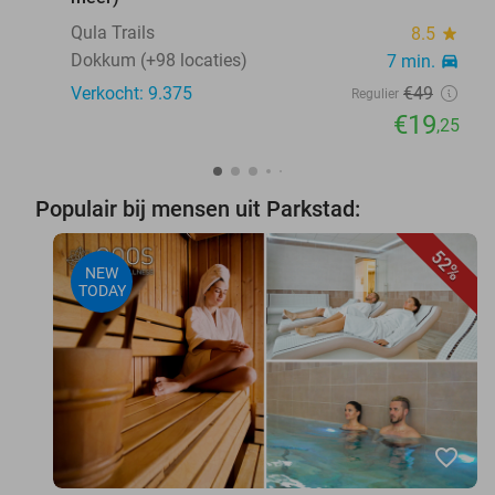
Qula Trails
8.5
star
Dokkum (+98 locaties)
7 min.
directions_car
Verkocht: 9.375
€49
Regulier
€19
,25
Populair bij mensen uit Parkstad:
52%
NEW
TODAY
favorite_border