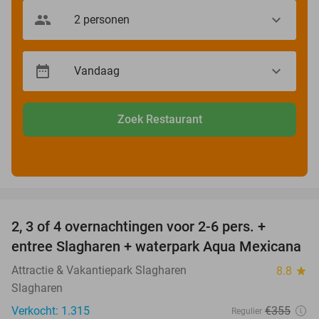
Zoek Restaurant
favorite_border
2, 3 of 4 overnachtingen voor 2-6 pers. +
55%
entree Slagharen + waterpark Aqua Mexicana
Attractie & Vakantiepark Slagharen
8.8
star
Slagharen
Verkocht: 1.315
€355
Regulier