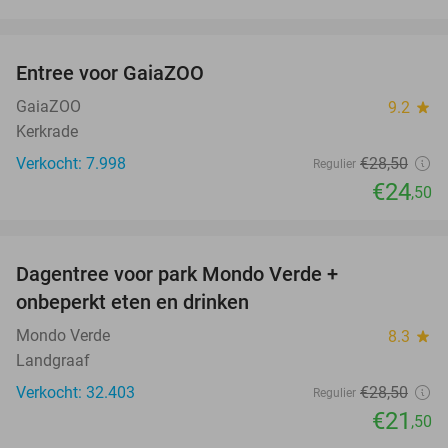
favorite_border
Entree voor GaiaZOO
14%
GaiaZOO
9.2
star
Kerkrade
Verkocht: 7.998
€28
,50
Regulier
€24
,50
favorite_border
Dagentree voor park Mondo Verde +
25%
onbeperkt eten en drinken
Mondo Verde
8.3
star
Landgraaf
Verkocht: 32.403
€28
,50
Regulier
€21
,50