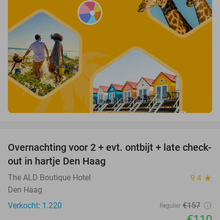
favorite_border
Overnachting voor 2 + evt. ontbijt + late check-
30%
out in hartje Den Haag
The ALD Boutique Hotel
9.4
star
Den Haag
Verkocht: 1.220
€157
Regulier
€110