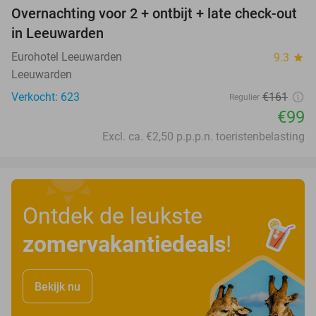
Overnachting voor 2 + ontbijt + late check-out
39%
in Leeuwarden
Eurohotel Leeuwarden
9.3
star
Leeuwarden
Verkocht: 623
€161
Regulier
€99
Excl. ca. €2,50 p.p.p.n. toeristenbelasting
Ontdek de leukste
zomervakantiedeals
!
Bekijk nu