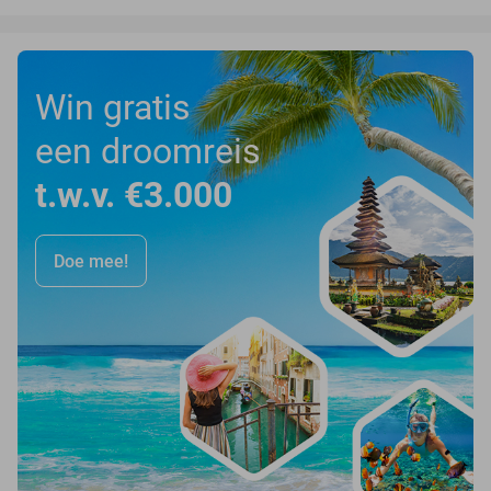
Win gratis
een droomreis
t.w.v. €3.000
Doe mee!