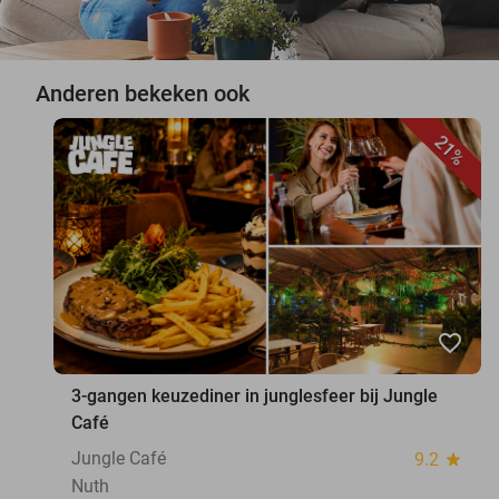
Anderen bekeken ook
21%
favorite_border
3-gangen keuzediner in junglesfeer bij Jungle
Café
Jungle Café
9.2
star
Nuth