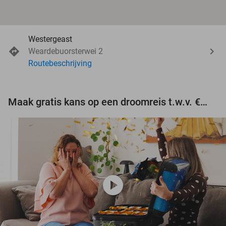
Westergeast
Weardebuorsterwei 2
Routebeschrijving
Maak gratis kans op een droomreis t.w.v. €3.000!
play_circle