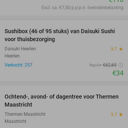
Excl. ca. €7,50 p.p.p.n. toeristenbelasting
favorite_border
Sushibox (46 of 95 stuks) van Daisuki Sushi
46%
voor thuisbezorging
Daisuki Heerlen
9.7
star
Heerlen
Verkocht: 257
€62
,65
Regulier
€34
favorite_border
Ochtend-, avond- of dagentree voor Thermen
25%
Maastricht
Thermen Maastricht
9.7
star
Maastricht