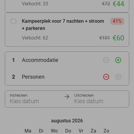
€44
Verkocht: 33
€72
Kampeerplek voor 7 nachten + stroom
41%
+ parkeren
€60
Verkocht: 62
€101
remove_circle_outline
add_circle_outline
1
Accommodatie
remove_circle_outline
add_circle_outline
2
Personen
Inchecken
Uitchecken
Kies datum
Kies datum
augustus 2026
Ma
Di
Wo
Do
Vr
Za
Zo