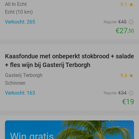
All In Echt
9.1
star
Echt (10 km)
Verkocht: 265
€45
Regulier
€27
,50
favorite_border
Kaasfondue met onbeperkt stokbrood + salade
44%
+ fles wijn bij Gasterij Terborgh
Gasterij Terborgh
9.4
star
Schinnen
Verkocht: 163
€34
Regulier
€19
Win gratis