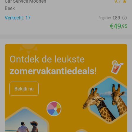
Car Service Moonen
9.7
star
Beek
Verkocht: 17
€89
Regulier
€49
,95
Ontdek de leukste
zomervakantiedeals
!
Bekijk nu