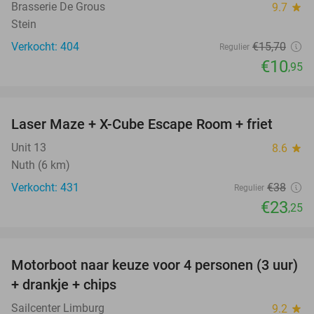
Brasserie De Grous
9.7
star
Stein
Verkocht: 404
€15
,70
Regulier
€10
,95
favorite_border
Laser Maze + X-Cube Escape Room + friet
39%
Unit 13
8.6
star
Nuth (6 km)
Verkocht: 431
€38
Regulier
€23
,25
favorite_border
Motorboot naar keuze voor 4 personen (3 uur)
31%
+ drankje + chips
Sailcenter Limburg
9.2
star