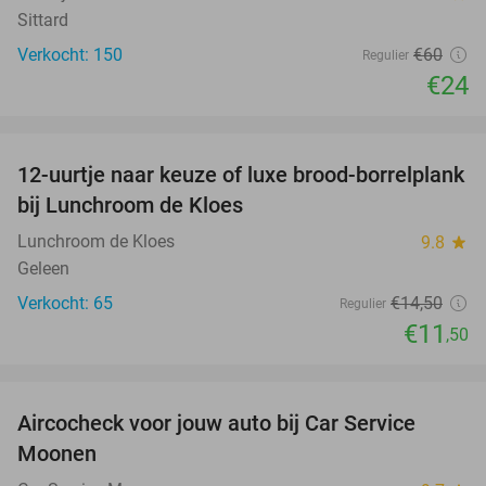
Sittard
Verkocht: 150
€60
Regulier
€24
favorite_border
12-uurtje naar keuze of luxe brood-borrelplank
21%
bij Lunchroom de Kloes
Lunchroom de Kloes
9.8
star
Geleen
Verkocht: 65
€14
,50
Regulier
€11
,50
favorite_border
Aircocheck voor jouw auto bij Car Service
44%
Moonen