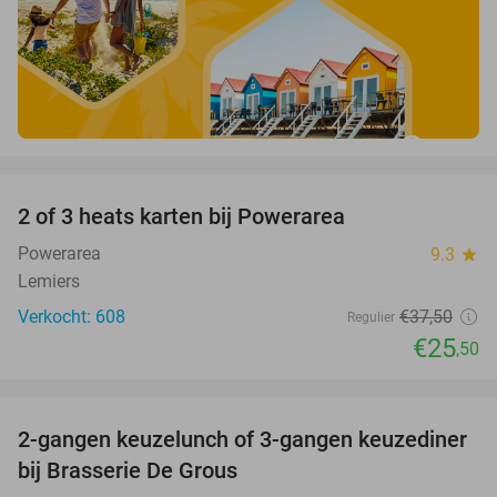
favorite_border
2 of 3 heats karten bij Powerarea
32%
Powerarea
9.3
star
Lemiers
Verkocht: 608
€37
,50
Regulier
€25
,50
favorite_border
2-gangen keuzelunch of 3-gangen keuzediner
30%
bij Brasserie De Grous