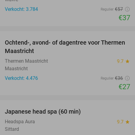
Verkocht: 3.784
€57
Regulier
€37
favorite_border
Ochtend-, avond- of dagentree voor Thermen
25%
Maastricht
Thermen Maastricht
9.7
star
Maastricht
Verkocht: 4.476
€36
Regulier
€27
favorite_border
Japanese head spa (60 min)
23%
Headspa Aura
9.7
star
Sittard