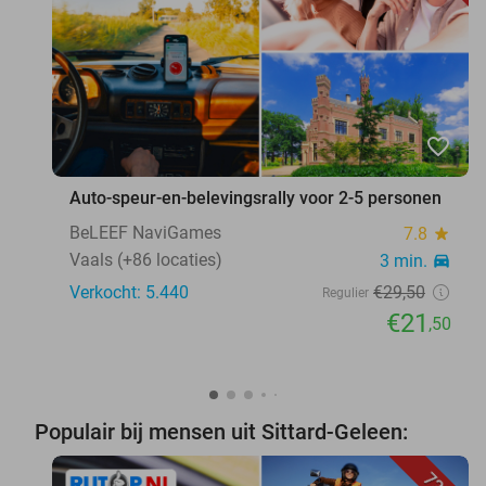
favorite_border
Auto-speur-en-belevingsrally voor 2-5 personen
BeLEEF NaviGames
7.8
star
Vaals (+86 locaties)
3 min.
directions_car
Verkocht: 5.440
€29
,50
Regulier
€21
,50
Populair bij mensen uit Sittard-Geleen: