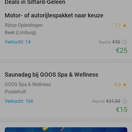
favorite_border
Deals in Sittard-Geleen
Motor- of autorijlespakket naar keuze
72%
Rijtop Opleidingen
7.7
star
Beek (Limburg)
Verkocht: 14
€90
Regulier
€25
favorite_border
Saunadag bij GOOS Spa & Wellness
52%
NEW
TODAY
GOOS Spa & Wellness
8.8
star
Posterholt
Verkocht: 166
€31
,50
Regulier
€15