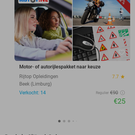
72%
favorite_border
Motor- of autorijlespakket naar keuze
Rijtop Opleidingen
7.7
star
Beek (Limburg)
Verkocht: 14
€90
Regulier
€25