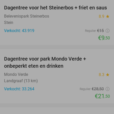
Dagentree voor het Steinerbos + friet en saus
37%
Belevenispark Steinerbos
8.9
star
Stein
Verkocht: 43.919
€15
Regulier
€9
,50
favorite_border
Dagentree voor park Mondo Verde +
25%
onbeperkt eten en drinken
Mondo Verde
8.3
star
Landgraaf (13 km)
Verkocht: 33.264
€28
,50
Regulier
€21
,50
favorite_border