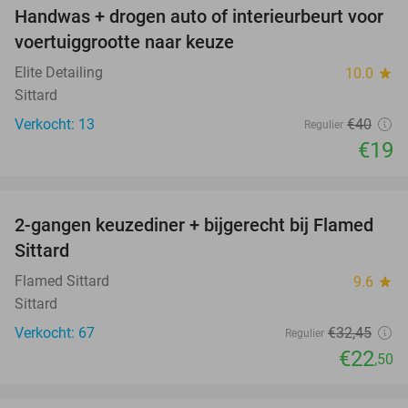
Handwas + drogen auto of interieurbeurt voor
53%
voertuiggrootte naar keuze
Elite Detailing
10.0
star
Sittard
Verkocht: 13
€40
Regulier
€19
favorite_border
2-gangen keuzediner + bijgerecht bij Flamed
31%
Sittard
Flamed Sittard
9.6
star
Sittard
Verkocht: 67
€32
,45
Regulier
€22
,50
favorite_border