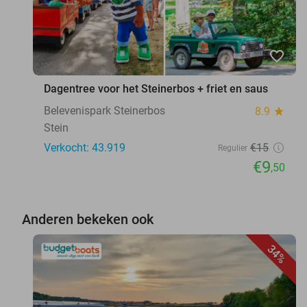
favorite_border
Dagentree voor het Steinerbos + friet en saus
Belevenispark Steinerbos
8.9
star
Stein
Verkocht: 43.919
€15
Regulier
€9
,50
Anderen bekeken ook
34%