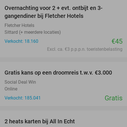
Overnachting voor 2 + evt. ontbijt en 3-
gangendiner bij Fletcher Hotels
Fletcher Hotels
Sittard (+ meerdere locaties)
€45
Verkocht: 18.160
Excl. ca. €3 p.p.p.n. toeristenbelasting
favorite_border
Gratis kans op een droomreis t.w.v. €3.000
Social Deal Win
Online
Gratis
Verkocht: 185.041
favorite_border
2 heats karten bij All In Echt
39%