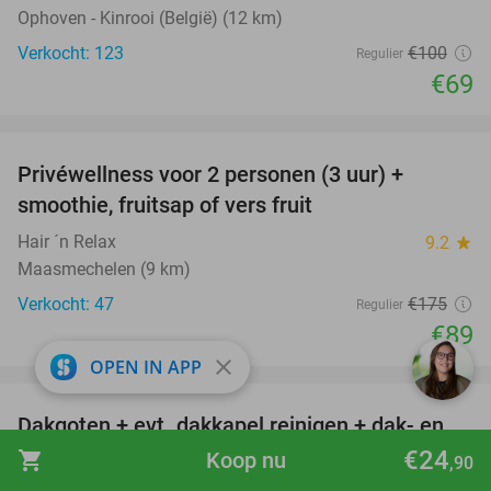
Ophoven - Kinrooi (België) (12 km)
Verkocht: 123
€100
Regulier
€69
favorite_border
Privéwellness voor 2 personen (3 uur) +
49%
smoothie, fruitsap of vers fruit
Hair ´n Relax
9.2
star
Maasmechelen (9 km)
Verkocht: 47
€175
Regulier
€89
close
OPEN IN APP
favorite_border
Dakgoten + evt. dakkapel reinigen + dak- en
41%
gootinspectie
€24
shopping_cart
Koop nu
,90