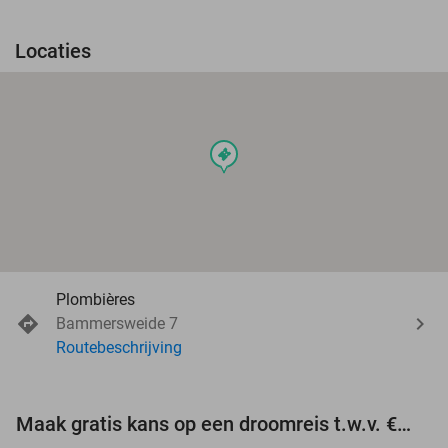
Locaties
events
Plombières
Bammersweide 7
Routebeschrijving
Maak gratis kans op een droomreis t.w.v. €3.000!