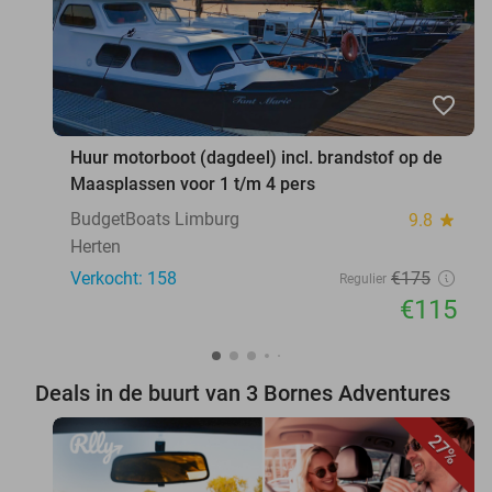
favorite_border
Huur motorboot (dagdeel) incl. brandstof op de
Maasplassen voor 1 t/m 4 pers
BudgetBoats Limburg
9.8
star
Herten
Verkocht: 158
€175
Regulier
€115
Deals in de buurt van 3 Bornes Adventures
27%