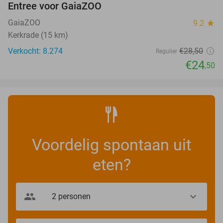
Entree voor GaiaZOO
14%
GaiaZOO
9.2
star
Kerkrade (15 km)
Verkocht: 8.274
€28
,50
Regulier
€24
,50
Voordelig spontaan uit
eten?