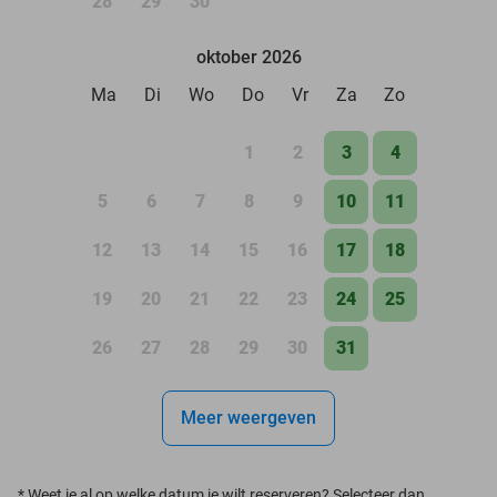
28
29
30
oktober 2026
Ma
Di
Wo
Do
Vr
Za
Zo
1
2
3
4
5
6
7
8
9
10
11
12
13
14
15
16
17
18
19
20
21
22
23
24
25
26
27
28
29
30
31
Meer weergeven
*
Weet je al op welke datum je wilt reserveren? Selecteer dan