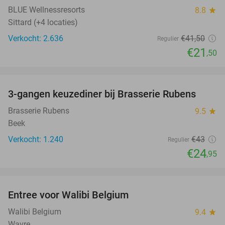
BLUE Wellnessresorts
8.8
star
Sittard (+4 locaties)
Verkocht: 2.636
€41
,50
Regulier
€21
,50
favorite_border
3-gangen keuzediner bij Brasserie Rubens
42%
Brasserie Rubens
9.5
star
Beek
Verkocht: 1.240
€43
Regulier
€24
,95
favorite_border
Entree voor Walibi Belgium
35%
Walibi Belgium
9.4
star
Wavre