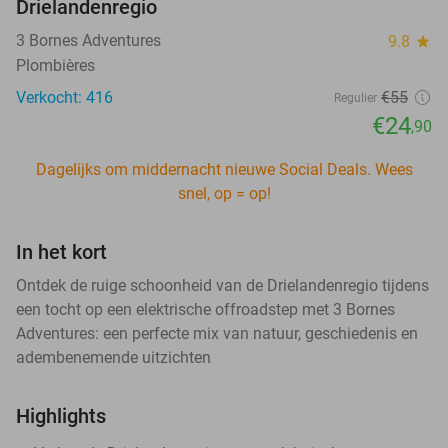
Drielandenregio
3 Bornes Adventures
9.8
star
Plombières
Verkocht: 416
€55
Regulier
€24
,90
Dagelijks om middernacht nieuwe Social Deals. Wees
snel, op = op!
In het kort
Ontdek de ruige schoonheid van de Drielandenregio tijdens
een tocht op een elektrische offroadstep met 3 Bornes
Adventures: een perfecte mix van natuur, geschiedenis en
adembenemende uitzichten
Highlights