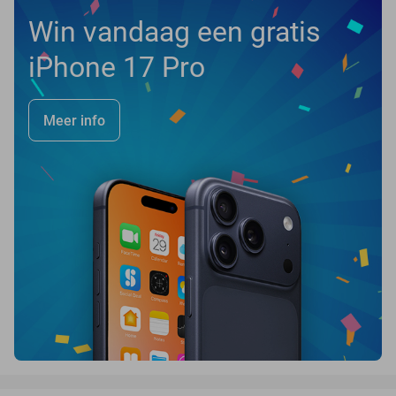
Win vandaag een gratis
iPhone 17 Pro
Meer info
favorite_border