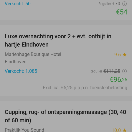
Verkocht: 50
€70
Regulier
€54
favorite_border
Luxe overnachting voor 2 + evt. ontbijt in
14%
hartje Eindhoven
Mariënhage Boutique Hotel
9.6
star
Eindhoven
Verkocht: 1.085
€111
,25
Regulier
€96
,25
Excl. ca. €5,25 p.p.p.n. toeristenbelasting
favorite_border
Cupping, rug- of ontspanningsmassage (30, 40
60%
of 60 min)
Praktijk You Sound
10.0
star