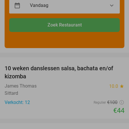
Zoek Restaurant
favorite_border
10 weken danslessen salsa, bachata en/of
56%
kizomba
James Thomas
10.0
star
Sittard
Verkocht: 12
€100
Regulier
€44
favorite_border