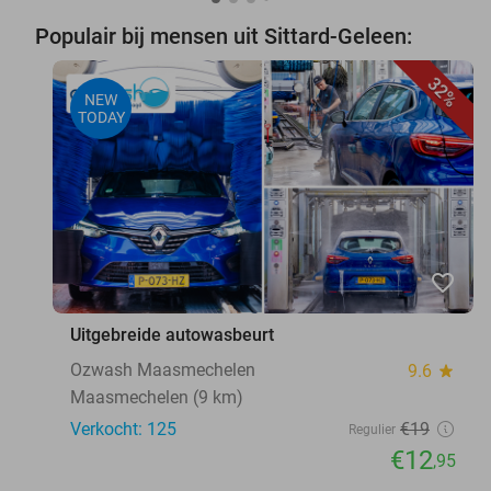
Populair bij mensen uit Sittard-Geleen:
32%
NEW
TODAY
favorite_border
Uitgebreide autowasbeurt
Ozwash Maasmechelen
9.6
star
Maasmechelen (9 km)
Verkocht: 125
€19
Regulier
€12
,95