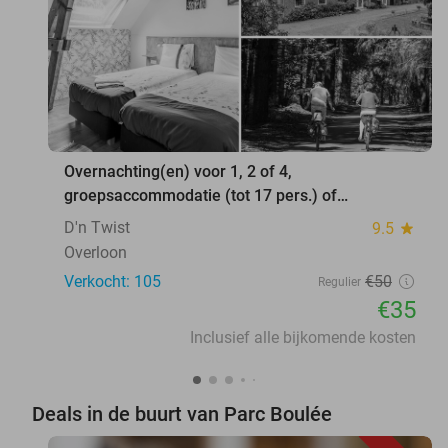
Overnachting(en) voor 1, 2 of 4,
groepsaccommodatie (tot 17 pers.) of
vakantiehuis (4 tot 8 pers.)
D'n Twist
9.5
star
Overloon
Verkocht: 105
€50
Regulier
€35
Inclusief alle bijkomende kosten
Deals in de buurt van Parc Boulée