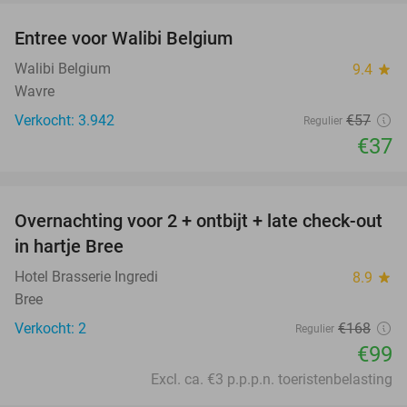
Entree voor Walibi Belgium
35%
Walibi Belgium
9.4
star
Wavre
Verkocht: 3.942
€57
Regulier
€37
favorite_border
Overnachting voor 2 + ontbijt + late check-out
41%
NEW
in hartje Bree
TODAY
Hotel Brasserie Ingredi
8.9
star
Bree
Verkocht: 2
€168
Regulier
€99
Excl. ca. €3 p.p.p.n. toeristenbelasting