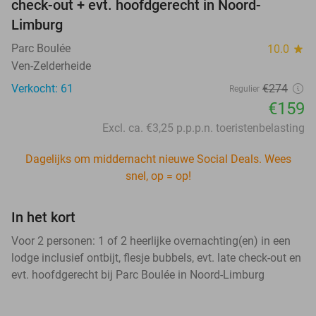
check-out + evt. hoofdgerecht in Noord-
Limburg
Parc Boulée
10.0
star
Ven-Zelderheide
Verkocht: 61
€274
Regulier
€159
Excl. ca. €3,25 p.p.p.n. toeristenbelasting
Dagelijks om middernacht nieuwe Social Deals. Wees
snel, op = op!
In het kort
Voor 2 personen: 1 of 2 heerlijke overnachting(en) in een
lodge inclusief ontbijt, flesje bubbels, evt. late check-out en
evt. hoofdgerecht bij Parc Boulée in Noord-Limburg