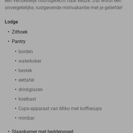
een verrukkelijk hoofdgerecht naar keuze. Dat wordt een
onvergetelijke, rustgevende minivakantie met je geliefde!
Lodge
Zithoek
Pantry
borden
waterkoker
bestek
eettafel
drinkglazen
koelkast
Cups-apparaat van Miko met koffiecups
minibar
Slaapkamer met beddengoed