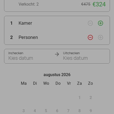
€324
Verkocht: 2
€475
remove_circle_outline
add_circle_outline
1
Kamer
remove_circle_outline
add_circle_outline
2
Personen
Inchecken
Uitchecken
Kies datum
Kies datum
augustus 2026
Ma
Di
Wo
Do
Vr
Za
Zo
1
2
3
4
5
6
7
8
9