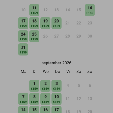
11
16
10
12
13
14
15
€159
€159
17
18
19
20
21
22
23
€159
€159
€159
€159
24
25
26
27
28
29
30
€159
€159
31
€159
september 2026
Ma
Di
Wo
Do
Vr
Za
Zo
1
2
3
4
5
6
€159
€159
€159
7
8
9
10
11
12
13
€159
€159
€159
€159
14
15
16
17
18
19
20