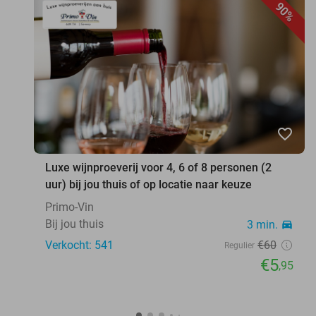
90%
favorite_border
Luxe wijnproeverij voor 4, 6 of 8 personen (2
uur) bij jou thuis of op locatie naar keuze
Primo-Vin
Bij jou thuis
3 min.
directions_car
Verkocht: 541
€60
Regulier
€5
,95