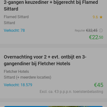
2-gangen keuzediner + bijgerecht bij Flamed
31%
Sittard
Flamed Sittard
9.6
star
Sittard
Verkocht: 78
€32
,45
Regulier
€22
,50
favorite_border
Overnachting voor 2 + evt. ontbijt en 3-
gangendiner bij Fletcher Hotels
Fletcher Hotels
Sittard (+ meerdere locaties)
€45
Verkocht: 18.579
Excl. ca. €3 p.p.p.n. toeristenbelasting