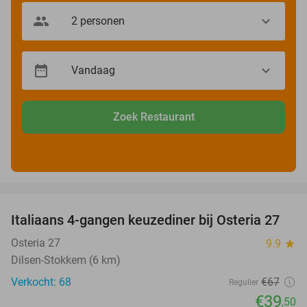
Zoek Restaurant
favorite_border
Italiaans 4-gangen keuzediner bij Osteria 27
41%
Osteria 27
9.9
star
Dilsen-Stokkem (6 km)
Verkocht: 68
€67
Regulier
€39
,50