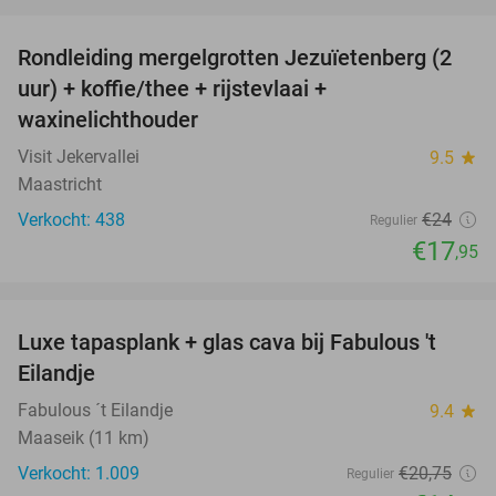
favorite_border
Rondleiding mergelgrotten Jezuïetenberg (2
25%
uur) + koffie/thee + rijstevlaai +
waxinelichthouder
Visit Jekervallei
9.5
star
Maastricht
Verkocht: 438
€24
Regulier
€17
,95
favorite_border
Luxe tapasplank + glas cava bij Fabulous 't
28%
Eilandje
Fabulous ´t Eilandje
9.4
star
Maaseik (11 km)
Verkocht: 1.009
€20
,75
Regulier