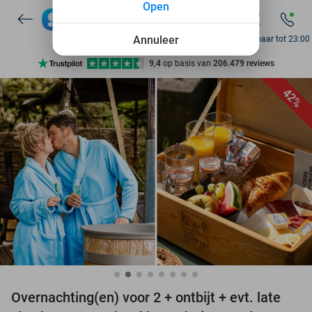
Open
7 dagen per week beschikbaar
10+ miljoen leden
Annuleer
Bereikbaar tot 23:00
9,4
op basis van
206.479 reviews
Ontdek 15.000+ deals
42%
7 dagen per week beschikbaar
10+ miljoen leden
favorite_border
Overnachting(en) voor 2 + ontbijt + evt. late