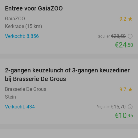
Entree voor GaiaZOO
14%
GaiaZOO
9.2
star
Kerkrade (15 km)
Verkocht: 8.856
€28
,50
Regulier
€24
,50
favorite_border
2-gangen keuzelunch of 3-gangen keuzediner
30%
bij Brasserie De Grous
Brasserie De Grous
9.7
star
Stein
Verkocht: 434
€15
,70
Regulier
€10
,95
favorite_border