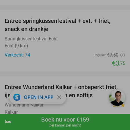
favorite_border
Entree springkussenfestival + evt. + friet,
50%
snack en drankje
Springkussenfestival Echt
Echt (9 km)
Verkocht: 74
€7
,50
Regulier
€3
,75
favorite_border
Entree Wunderland Kalkar + onbeperkt friet,
32%
ijs, frisdrank, koffie, thee en softijs
close
OPEN IN APP
Wunderland Kalkar
8.9
star
Kalkar
Boek nu voor €159
hotel
shopping_cart
Boek nu
navigate_next
Verkocht: 28.901
€36
,50
Regulier
per kamer, per nacht
€25