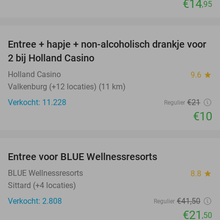
€14
,95
favorite_border
Entree + hapje + non-alcoholisch drankje voor
52%
2 bij Holland Casino
Holland Casino
9.6
star
Valkenburg (+12 locaties) (11 km)
Verkocht: 11.228
€21
Regulier
€10
favorite_border
Entree voor BLUE Wellnessresorts
48%
BLUE Wellnessresorts
8.8
star
Sittard (+4 locaties)
Verkocht: 2.808
€41
,50
Regulier
€21
,50