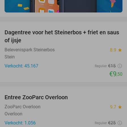
favorite_border
Dagentree voor het Steinerbos + friet en saus
37%
of ijsje
Belevenispark Steinerbos
8.9
star
Stein
Verkocht: 45.167
€15
Regulier
€9
,50
favorite_border
Entree ZooParc Overloon
34%
ZooParc Overloon
9.7
star
Overloon
Verkocht: 1.056
€25
Regulier