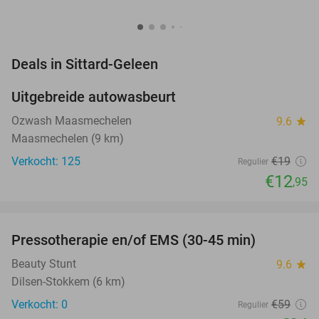
favorite_border
Deals in Sittard-Geleen
Uitgebreide autowasbeurt
32%
NEW
TODAY
Ozwash Maasmechelen
9.6
star
Maasmechelen (9 km)
Verkocht: 125
€19
Regulier
€12
,95
favorite_border
Pressotherapie en/of EMS (30-45 min)
42%
NEW
TODAY
Beauty Stunt
9.6
star
Dilsen-Stokkem (6 km)
Verkocht: 0
€59
Regulier