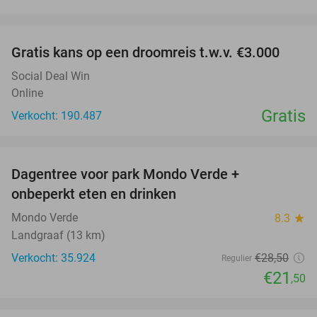
favorite_border
Gratis kans op een droomreis t.w.v. €3.000
Social Deal Win
Online
Gratis
Verkocht: 190.487
favorite_border
Dagentree voor park Mondo Verde +
25%
onbeperkt eten en drinken
Mondo Verde
8.3
star
Landgraaf (13 km)
Verkocht: 35.924
€28
,50
Regulier
€21
,50
favorite_border