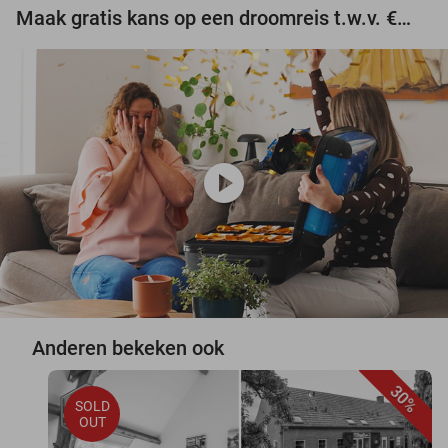
Maak gratis kans op een droomreis t.w.v. €3.000!
play_circle
Anderen bekeken ook
30%
SOLD
OUT