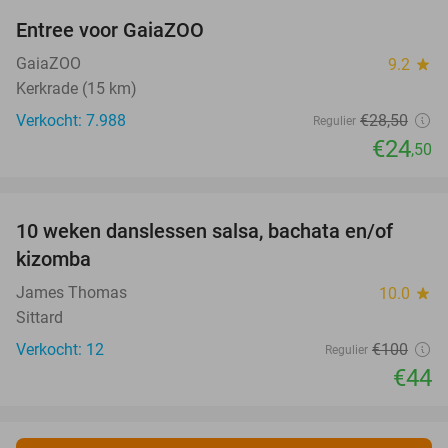
Entree voor GaiaZOO
14%
GaiaZOO
9.2
star
Kerkrade (15 km)
Verkocht: 7.988
€28
,50
Regulier
€24
,50
favorite_border
10 weken danslessen salsa, bachata en/of
56%
kizomba
James Thomas
10.0
star
Sittard
Verkocht: 12
€100
Regulier
€44