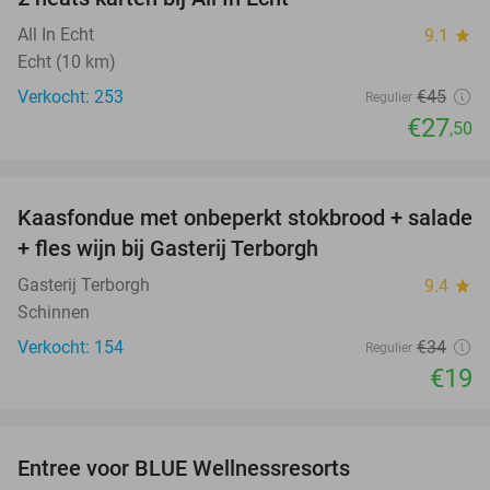
39%
All In Echt
9.1
star
Echt (10 km)
Verkocht: 253
€45
Regulier
€27
,50
favorite_border
Kaasfondue met onbeperkt stokbrood + salade
44%
+ fles wijn bij Gasterij Terborgh
Gasterij Terborgh
9.4
star
Schinnen
Verkocht: 154
€34
Regulier
€19
favorite_border
Entree voor BLUE Wellnessresorts
48%