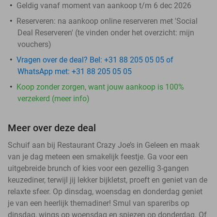
Geldig vanaf moment van aankoop t/m 6 dec 2026
Reserveren:
na aankoop online reserveren met 'Social
Deal Reserveren' (te vinden onder het overzicht:
mijn
vouchers
)
Vragen over de deal? Bel: +31 88 205 05 05 of
WhatsApp met: +31 88 205 05 05
Koop zonder zorgen, want jouw aankoop is 100%
verzekerd (meer info)
Meer over deze deal
Schuif aan bij Restaurant Crazy Joe’s in Geleen en maak
van je dag meteen een smakelijk feestje. Ga voor een
uitgebreide brunch of kies voor een gezellig 3-gangen
keuzediner, terwijl jij lekker bijkletst, proeft en geniet van de
relaxte sfeer. Op dinsdag, woensdag en donderdag geniet
je van een heerlijk themadiner! Smul van spareribs op
dinsdag, wings op woensdag en spiezen op donderdag. Of