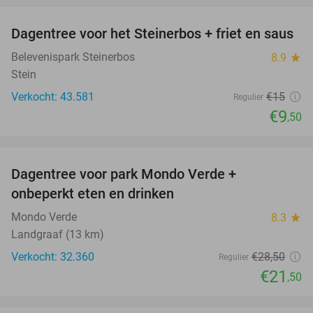
Dagentree voor het Steinerbos + friet en saus
37%
Belevenispark Steinerbos
8.9
star
Stein
Verkocht: 43.581
€15
Regulier
€9
,50
favorite_border
Dagentree voor park Mondo Verde +
25%
onbeperkt eten en drinken
Mondo Verde
8.3
star
Landgraaf (13 km)
Verkocht: 32.360
€28
,50
Regulier
€21
,50
favorite_border