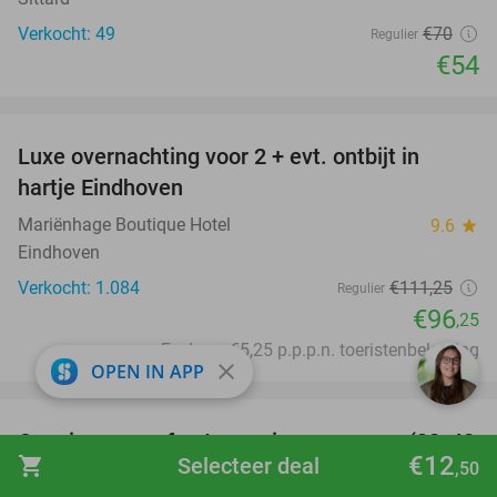
Verkocht: 49
€70
Regulier
€54
favorite_border
Luxe overnachting voor 2 + evt. ontbijt in
14%
hartje Eindhoven
Mariënhage Boutique Hotel
9.6
star
Eindhoven
Verkocht: 1.084
€111
,25
Regulier
€96
,25
Excl. ca. €5,25 p.p.p.n. toeristenbelasting
close
OPEN IN APP
favorite_border
Cupping, rug- of ontspanningsmassage (30, 40
60%
€12
shopping_cart
Selecteer deal
,50
of 60 min)