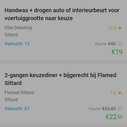
Handwas + drogen auto of interieurbeurt voor
53%
voertuiggrootte naar keuze
Elite Detailing
10.0
star
Sittard
Verkocht: 13
€40
Regulier
€19
favorite_border
2-gangen keuzediner + bijgerecht bij Flamed
31%
Sittard
Flamed Sittard
9.6
star
Sittard
Verkocht: 67
€32
,45
Regulier
€22
,50
favorite_border