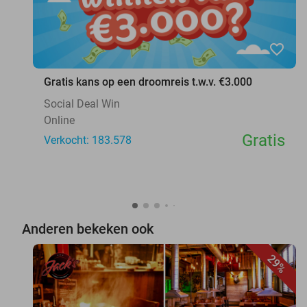
favorite_border
Gratis kans op een droomreis t.w.v. €3.000
Social Deal Win
Online
Gratis
Verkocht: 183.578
Anderen bekeken ook
29%