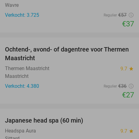
Wavre
Verkocht: 3.725
€57
Regulier
€37
favorite_border
Ochtend-, avond- of dagentree voor Thermen
25%
Maastricht
Thermen Maastricht
9.7
star
Maastricht
Verkocht: 4.380
€36
Regulier
€27
favorite_border
Japanese head spa (60 min)
23%
Headspa Aura
9.7
star
Sittard