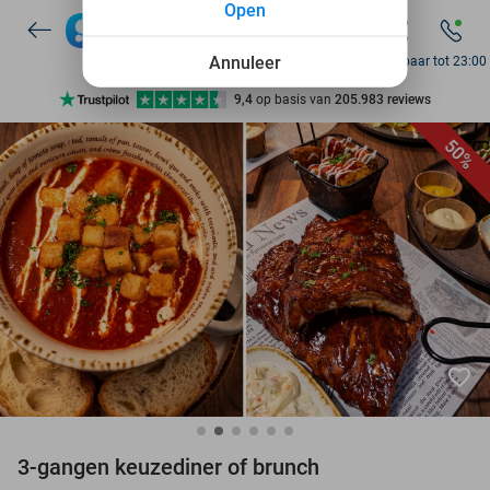
Open
7 dagen per week beschikbaar
10+ miljoen leden
Annuleer
Bereikbaar tot 23:00
9,4
op basis van
205.983 reviews
Ontdek 15.000+ deals
50%
7 dagen per week beschikbaar
10+ miljoen leden
favorite_border
3-gangen keuzediner of brunch