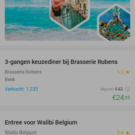
favorite_border
3-gangen keuzediner bij Brasserie Rubens
42%
Brasserie Rubens
9.5
star
Beek
Verkocht: 1.233
€43
Regulier
€24
,95
favorite_border
Entree voor Walibi Belgium
35%
Walibi Belgium
9.4
star