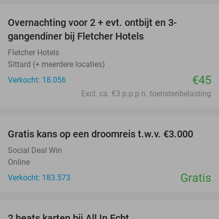
Overnachting voor 2 + evt. ontbijt en 3-
gangendiner bij Fletcher Hotels
Fletcher Hotels
Sittard (+ meerdere locaties)
€45
Verkocht: 18.056
Excl. ca. €3 p.p.p.n. toeristenbelasting
favorite_border
Gratis kans op een droomreis t.w.v. €3.000
Social Deal Win
Online
Gratis
Verkocht: 183.573
favorite_border
2 heats karten bij All In Echt