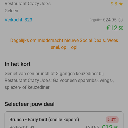
Restaurant Crazy Joe's
9.8
star
Geleen
Verkocht: 323
€24
,95
Regulier
€12
,50
Dagelijks om middernacht nieuwe Social Deals. Wees
snel, op = op!
In het kort
Geniet van een brunch of 3-gangen keuzediner bij
Restaurant Crazy Joe's: Ga voor een spareribs-, wings-,
spiezen- of keuzediner
Selecteer jouw deal
Brunch - Early bird (snelle kopers)
50%
€12
Verkocht: 91
€24
,95
,50