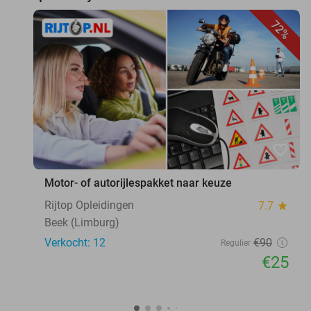
72%
favorite_border
Motor- of autorijlespakket naar keuze
Rijtop Opleidingen
7.7
star
Beek (Limburg)
Verkocht: 12
€90
Regulier
€25