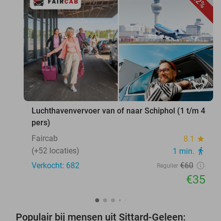
42%
favorite_border
Luchthavenvervoer van of naar Schiphol (1 t/m 4
pers)
Faircab
8.1
star
(+52 locaties)
1 min.
directions_walk
Verkocht: 682
€60
Regulier
€35
Populair bij mensen uit Sittard-Geleen: