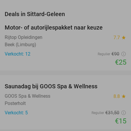
favorite_border
Deals in Sittard-Geleen
Motor- of autorijlespakket naar keuze
72%
Rijtop Opleidingen
7.7
star
Beek (Limburg)
Verkocht: 12
€90
Regulier
€25
favorite_border
Saunadag bij GOOS Spa & Wellness
52%
NEW
TODAY
GOOS Spa & Wellness
8.8
star
Posterholt
Verkocht: 5
€31
,50
Regulier
€15
favorite_border