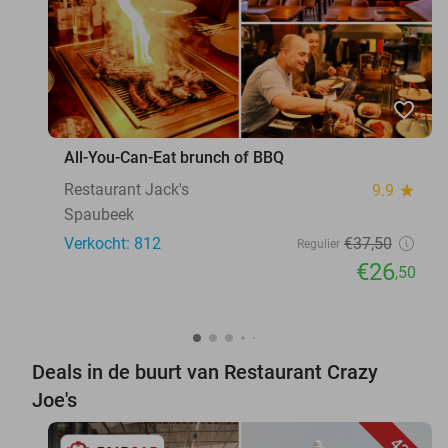
favorite_border
All-You-Can-Eat brunch of BBQ
Restaurant Jack's
9.9
star
Spaubeek
Verkocht: 812
€37
,50
Regulier
€26
,50
Deals in de buurt van Restaurant Crazy
Joe's