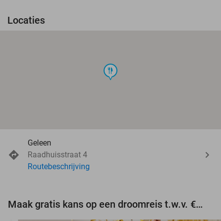
Locaties
food
Geleen
Raadhuisstraat 4
Routebeschrijving
Maak gratis kans op een droomreis t.w.v. €3.000!