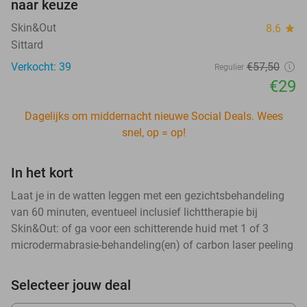
naar keuze
Skin&Out
8.6
star
Sittard
Verkocht: 39
€57
,50
Regulier
€29
Dagelijks om middernacht nieuwe Social Deals. Wees
snel, op = op!
In het kort
Laat je in de watten leggen met een gezichtsbehandeling
van 60 minuten, eventueel inclusief lichttherapie bij
Skin&Out: of ga voor een schitterende huid met 1 of 3
microdermabrasie-behandeling(en) of carbon laser peeling
Selecteer jouw deal