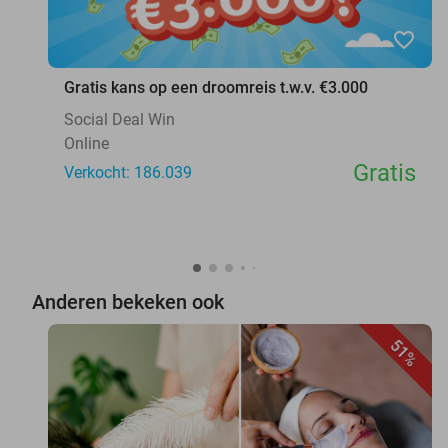
favorite_border
Gratis kans op een droomreis t.w.v. €3.000
Social Deal Win
Online
Gratis
Verkocht: 186.039
Anderen bekeken ook
51%