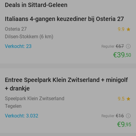
favorite_border
Deals in Sittard-Geleen
Italiaans 4-gangen keuzediner bij Osteria 27
41%
NEW
TODAY
Osteria 27
9.9
star
Dilsen-Stokkem (6 km)
Verkocht: 23
€67
Regulier
€39
,50
favorite_border
Entree Speelpark Klein Zwitserland + minigolf
38%
+ drankje
Speelpark Klein Zwitserland
9.5
star
Tegelen
Verkocht: 3.032
€16
Regulier
€9
,95