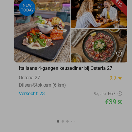
41%
NEW
TODAY
favorite_border
Italiaans 4-gangen keuzediner bij Osteria 27
Osteria 27
9.9
star
Dilsen-Stokkem (6 km)
Verkocht: 23
€67
Regulier
€39
,50