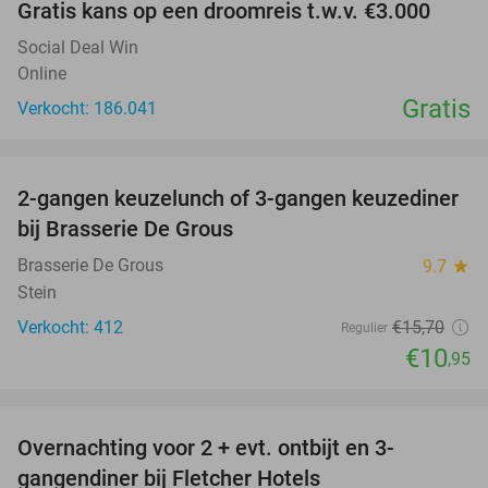
Gratis kans op een droomreis t.w.v. €3.000
Social Deal Win
Online
Gratis
Verkocht: 186.041
favorite_border
2-gangen keuzelunch of 3-gangen keuzediner
30%
bij Brasserie De Grous
Brasserie De Grous
9.7
star
Stein
Verkocht: 412
€15
,70
Regulier
€10
,95
favorite_border
Overnachting voor 2 + evt. ontbijt en 3-
gangendiner bij Fletcher Hotels