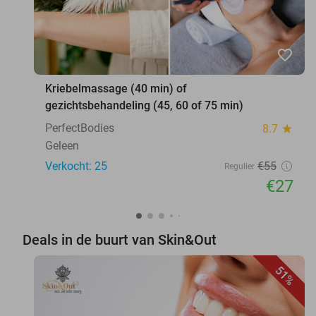
favorite_border
Kriebelmassage (40 min) of
gezichtsbehandeling (45, 60 of 75 min)
PerfectBodies
8.7
star
Geleen
Verkocht: 25
€55
Regulier
€27
Deals in de buurt van Skin&Out
51%