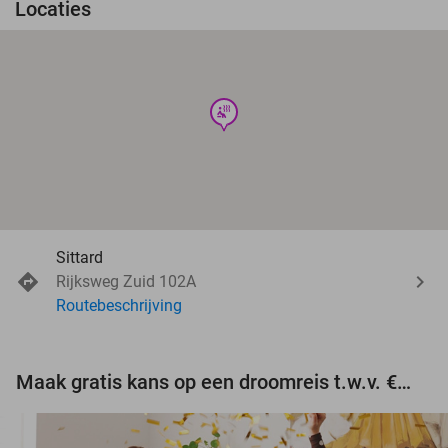
Locaties
wellness
Sittard
Rijksweg Zuid 102A
Routebeschrijving
Maak gratis kans op een droomreis t.w.v. €3.000!