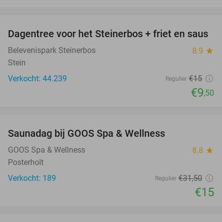
favorite_border
Dagentree voor het Steinerbos + friet en saus
37%
Belevenispark Steinerbos
8.9
star
Stein
Verkocht: 44.239
€15
Regulier
€9
,50
favorite_border
Saunadag bij GOOS Spa & Wellness
52%
GOOS Spa & Wellness
8.8
star
Posterholt
Verkocht: 189
€31
,50
Regulier
€15
favorite_border