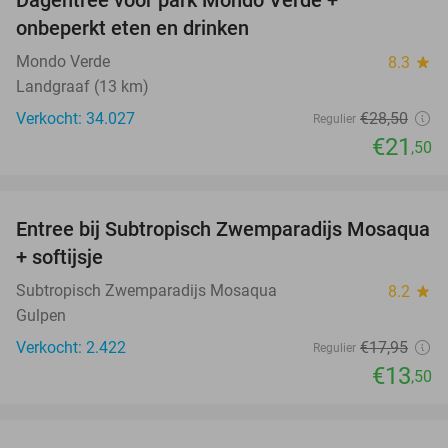
Dagentree voor park Mondo Verde +
25%
onbeperkt eten en drinken
Mondo Verde
8.3
star
Landgraaf (13 km)
Verkocht: 34.027
€28
,50
Regulier
€21
,50
favorite_border
Entree bij Subtropisch Zwemparadijs Mosaqua
25%
+ softijsje
Subtropisch Zwemparadijs Mosaqua
8.2
star
Gulpen
Verkocht: 2.422
€17
,95
Regulier
€13
,50
favorite_border