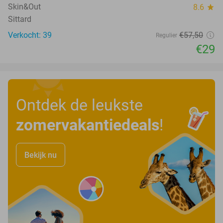
Skin&Out
8.6
star
Sittard
Verkocht: 39
€57
,50
Regulier
€29
Ontdek de leukste
zomervakantiedeals
!
Bekijk nu