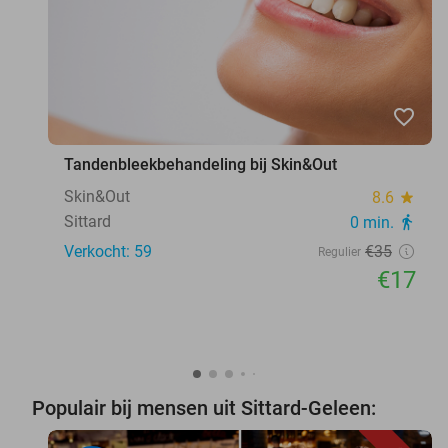
favorite_border
Tandenbleekbehandeling bij Skin&Out
Skin&Out
8.6
star
Sittard
0 min.
directions_walk
Verkocht: 59
€35
Regulier
€17
Populair bij mensen uit Sittard-Geleen: