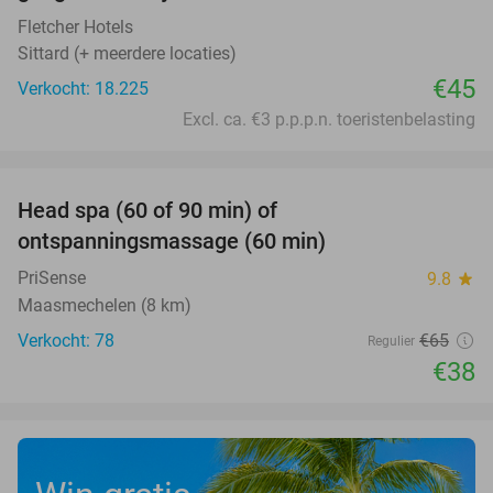
Fletcher Hotels
Sittard (+ meerdere locaties)
€45
Verkocht: 18.225
Excl. ca. €3 p.p.p.n. toeristenbelasting
favorite_border
Head spa (60 of 90 min) of
42%
ontspanningsmassage (60 min)
PriSense
9.8
star
Maasmechelen (8 km)
Verkocht: 78
€65
Regulier
€38