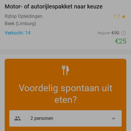
Motor- of autorijlespakket naar keuze
72%
Rijtop Opleidingen
7.7
star
Beek (Limburg)
Verkocht: 14
€90
Regulier
€25
Voordelig spontaan uit
eten?