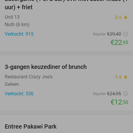
22%
uur) + friet
Unit 13
8.6
star
Nuth (6 km)
Verkocht: 915
€29
,40
Regulier
€22
,95
favorite_border
3-gangen keuzediner of brunch
50%
Restaurant Crazy Joe's
9.8
star
Geleen
Verkocht: 336
€24
,95
Regulier
€12
,50
favorite_border
Entree Pakawi Park
28%