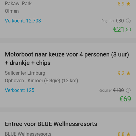
Pakawi Park
8.9
star
Olmen
Verkocht: 12.708
€30
Regulier
€21
,50
favorite_border
Motorboot naar keuze voor 4 personen (3 uur)
31%
+ drankje + chips
Sailcenter Limburg
9.2
star
Ophoven - Kinrooi (België) (12 km)
Verkocht: 125
€100
Regulier
€69
favorite_border
Entree voor BLUE Wellnessresorts
48%
BLUE Wellnessresorts
8.8
star