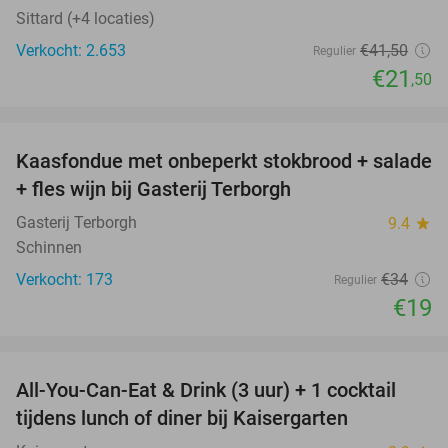
Sittard (+4 locaties)
Verkocht: 2.653
€41
,50
Regulier
€21
,50
favorite_border
Kaasfondue met onbeperkt stokbrood + salade
44%
+ fles wijn bij Gasterij Terborgh
Gasterij Terborgh
9.4
star
Schinnen
Verkocht: 173
€34
Regulier
€19
favorite_border
All-You-Can-Eat & Drink (3 uur) + 1 cocktail
33%
tijdens lunch of diner bij Kaisergarten