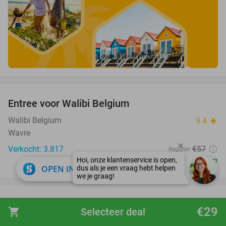
favorite_border
Entree voor Walibi Belgium
35%
Walibi Belgium
9.4
star
Wavre
Verkocht: 3.817
€57
Regulier
€37
close
OPEN IN APP
favorite_border
All-You-Can-Eat Koreaanse barbecue (3 uur) +
21%
€29
shopping_cart
Selecteer deal
wokbuffet + sushi + teppanyaki