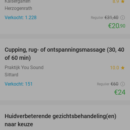
Kaisergarten
8.9
star
Herzogenrath
Verkocht: 1.228
€31
,40
Regulier
€20
,90
favorite_border
Cupping, rug- of ontspanningsmassage (30, 40
60%
of 60 min)
Praktijk You Sound
10.0
star
Sittard
Verkocht: 151
€60
Regulier
€24
favorite_border
Huidverbeterende gezichtsbehandeling(en)
50%
naar keuze