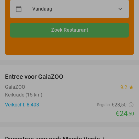
Zoek Restaurant
favorite_border
Entree voor GaiaZOO
14%
GaiaZOO
9.2
star
Kerkrade (15 km)
Verkocht: 8.403
€28
,50
Regulier
€24
,50
favorite_border