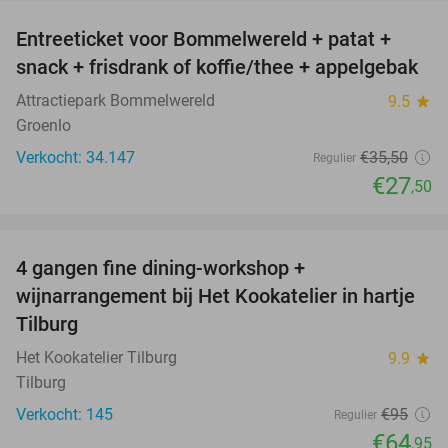
Entreeticket voor Bommelwereld + patat +
23%
snack + frisdrank of koffie/thee + appelgebak
Attractiepark Bommelwereld
9.5
star
Groenlo
Verkocht: 34.147
€35
,50
Regulier
€27
,50
favorite_border
4 gangen fine dining-workshop +
32%
wijnarrangement bij Het Kookatelier in hartje
Tilburg
Het Kookatelier Tilburg
9.9
star
Tilburg
Verkocht: 145
€95
Regulier
€64
,95