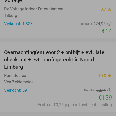
Voltage
De Voltage Indoor Entertainment
8.7
star
Tilburg
Verkocht: 1.823
€24
,95
Regulier
€14
favorite_border
Overnachting(en) voor 2 + ontbijt + evt. late
42%
check-out + evt. hoofdgerecht in Noord-
Limburg
Parc Boulée
10.0
star
Ven-Zelderheide
Verkocht: 59
€274
Regulier
€159
Excl. ca. €3,25 p.p.p.n. toeristenbelasting
favorite_border