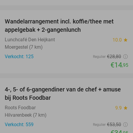
favorite_border
Wandelarrangement incl. koffie/thee met
48%
appelgebak + 2-gangenlunch
Lunchcafé Den Heijkant
10.0
star
Moergestel (7 km)
Verkocht: 125
€28
,80
Regulier
€14
,95
favorite_border
4-, 5- of 6-gangendiner van de chef + amuse
35%
bij Roots Foodbar
Roots Foodbar
9.9
star
Hilvarenbeek (7 km)
Verkocht: 559
€53
,50
Regulier