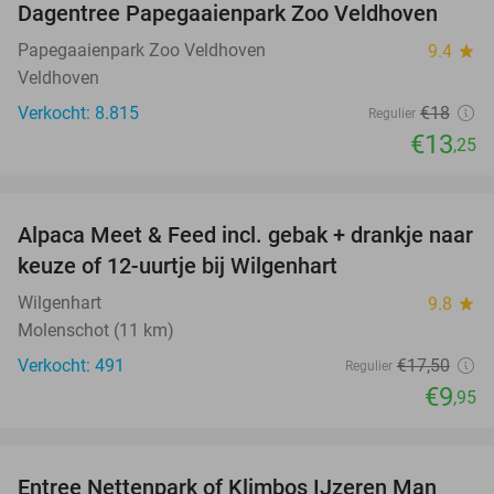
Dagentree Papegaaienpark Zoo Veldhoven
26%
Papegaaienpark Zoo Veldhoven
9.4
star
Veldhoven
Verkocht: 8.815
€18
Regulier
€13
,25
favorite_border
Alpaca Meet & Feed incl. gebak + drankje naar
43%
keuze of 12-uurtje bij Wilgenhart
Wilgenhart
9.8
star
Molenschot (11 km)
Verkocht: 491
€17
,50
Regulier
€9
,95
favorite_border
Entree Nettenpark of Klimbos IJzeren Man