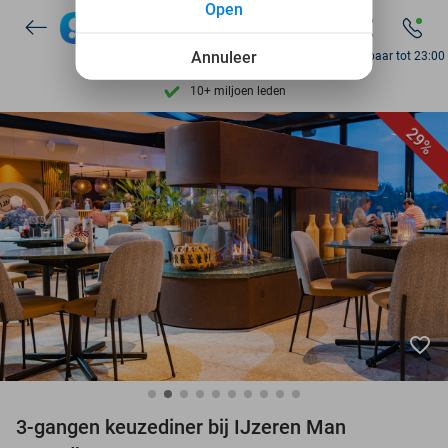
Open
7 dagen per week beschikbaar
10+ miljoen leden
Annuleer
Bereikbaar tot 23:00
9,4
op basis van
205.826 reviews
Ontdek 15.000+ deals
29%
7 dagen per week beschikbaar
10+ miljoen leden
favorite_border
3-gangen keuzediner bij IJzeren Man