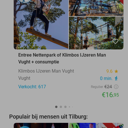
favorite_border
Entree Nettenpark of Klimbos IJzeren Man
Vught + consumptie
Klimbos IJzeren Man Vught
9.6
star
Vught
0 min.
directions_walk
Verkocht: 617
€24
Regulier
€16
,95
Populair bij mensen uit Tilburg: