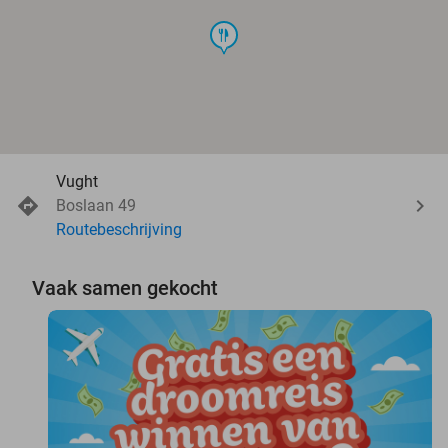
food
Vught
Boslaan 49
Routebeschrijving
Vaak samen gekocht