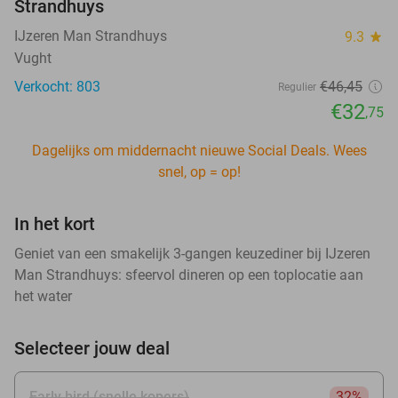
Strandhuys
IJzeren Man Strandhuys
9.3
star
Vught
Verkocht: 803
€46
,45
Regulier
€32
,75
Dagelijks om middernacht nieuwe Social Deals. Wees
snel, op = op!
In het kort
Geniet van een smakelijk 3-gangen keuzediner bij IJzeren
Man Strandhuys: sfeervol dineren op een toplocatie aan
het water
Selecteer jouw deal
Early bird (snelle kopers)
32%