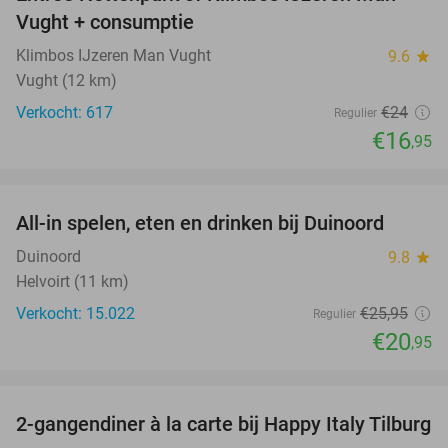
29%
Vught + consumptie
Klimbos IJzeren Man Vught
9.6
star
Vught (12 km)
Verkocht: 617
€24
Regulier
€16
,95
favorite_border
All-in spelen, eten en drinken bij Duinoord
19%
Duinoord
9.8
star
Helvoirt (11 km)
Verkocht: 15.022
€25
,95
Regulier
€20
,95
favorite_border
2-gangendiner à la carte bij Happy Italy Tilburg
35%