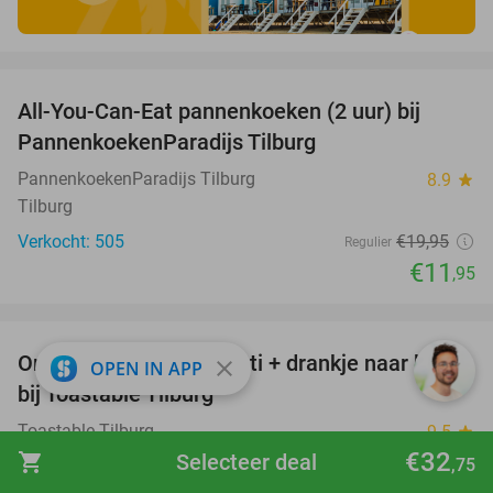
favorite_border
All-You-Can-Eat pannenkoeken (2 uur) bij
40%
PannenkoekenParadijs Tilburg
PannenkoekenParadijs Tilburg
8.9
star
Tilburg
Verkocht: 505
€19
,95
Regulier
€11
,95
favorite_border
Ontbijt met crosti of tosti + drankje naar keuze
38%
close
OPEN IN APP
bij Toastable Tilburg
Toastable Tilburg
9.5
star
€32
Tilburg
shopping_cart
Selecteer deal
,75