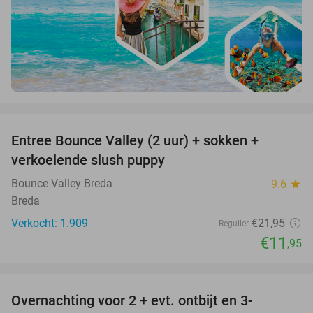
favorite_border
Entree Bounce Valley (2 uur) + sokken +
46%
verkoelende slush puppy
Bounce Valley Breda
9.6
star
Breda
Verkocht: 1.909
€21
,95
Regulier
€11
,95
favorite_border
Overnachting voor 2 + evt. ontbijt en 3-