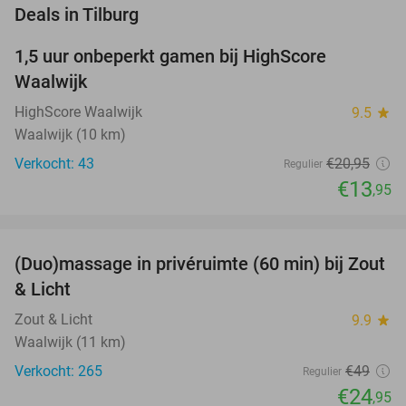
favorite_border
Deals in Tilburg
1,5 uur onbeperkt gamen bij HighScore
33%
NEW
Waalwijk
TODAY
HighScore Waalwijk
9.5
star
Waalwijk (10 km)
Verkocht: 43
€20
,95
Regulier
€13
,95
favorite_border
(Duo)massage in privéruimte (60 min) bij Zout
49%
& Licht
Zout & Licht
9.9
star
Waalwijk (11 km)
Verkocht: 265
€49
Regulier
€24
,95