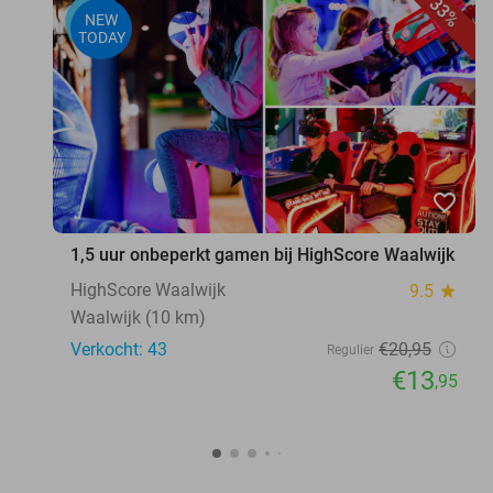
33%
NEW
TODAY
favorite_border
1,5 uur onbeperkt gamen bij HighScore Waalwijk
HighScore Waalwijk
9.5
star
Waalwijk (10 km)
Verkocht: 43
€20
,95
Regulier
€13
,95