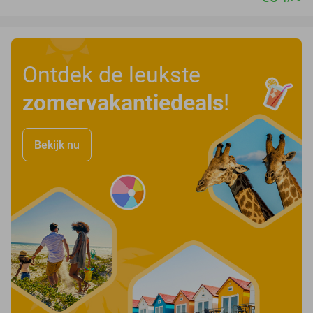
Ontdek de leukste
zomervakantiedeals
!
Bekijk nu