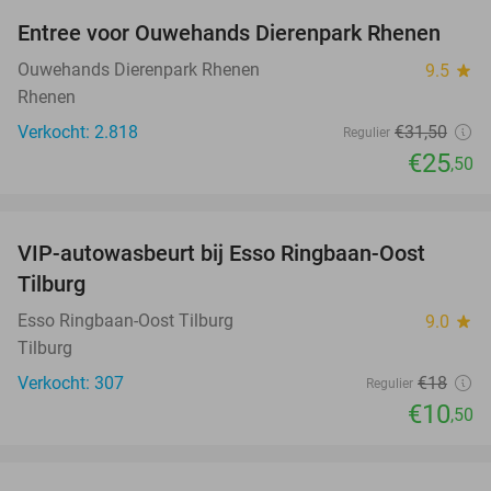
Entree voor Ouwehands Dierenpark Rhenen
19%
Ouwehands Dierenpark Rhenen
9.5
star
Rhenen
Verkocht: 2.818
€31
,50
Regulier
€25
,50
favorite_border
VIP-autowasbeurt bij Esso Ringbaan-Oost
42%
Tilburg
Esso Ringbaan-Oost Tilburg
9.0
star
Tilburg
Verkocht: 307
€18
Regulier
€10
,50
favorite_border