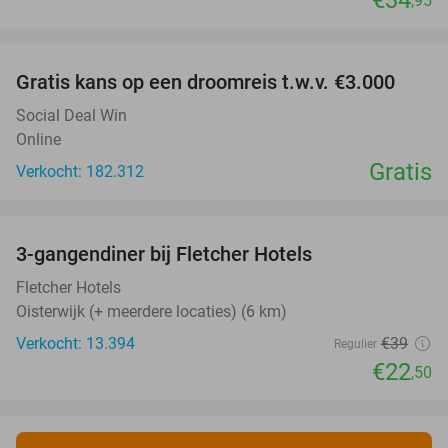
€34
,95
favorite_border
Gratis kans op een droomreis t.w.v. €3.000
Social Deal Win
Online
Gratis
Verkocht: 182.312
favorite_border
3-gangendiner bij Fletcher Hotels
42%
Fletcher Hotels
Oisterwijk (+ meerdere locaties) (6 km)
Verkocht: 13.394
€39
Regulier
€22
,50