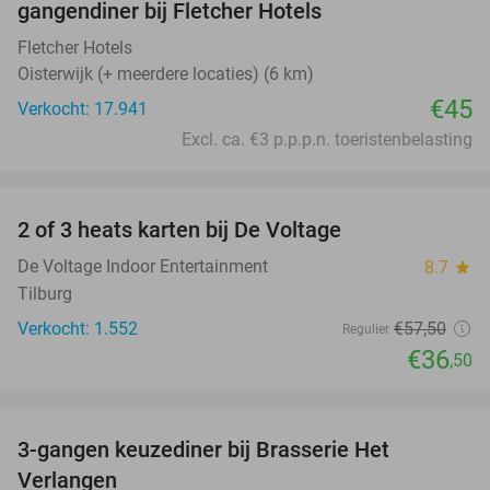
gangendiner bij Fletcher Hotels
Fletcher Hotels
Oisterwijk (+ meerdere locaties) (6 km)
€45
Verkocht: 17.941
Excl. ca. €3 p.p.p.n. toeristenbelasting
favorite_border
2 of 3 heats karten bij De Voltage
37%
De Voltage Indoor Entertainment
8.7
star
Tilburg
Verkocht: 1.552
€57
,50
Regulier
€36
,50
favorite_border
3-gangen keuzediner bij Brasserie Het
31%
Verlangen