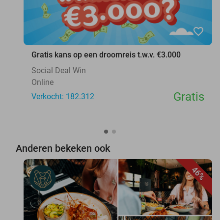
favorite_border
Gratis kans op een droomreis t.w.v. €3.000
Social Deal Win
Online
Gratis
Verkocht: 182.312
Anderen bekeken ook
46%