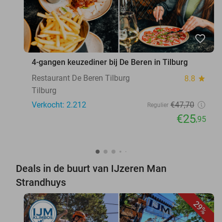
favorite_border
4-gangen keuzediner bij De Beren in Tilburg
Restaurant De Beren Tilburg
8.8
star
Tilburg
Verkocht: 2.212
€47
,70
Regulier
€25
,95
Deals in de buurt van IJzeren Man
Strandhuys
29%