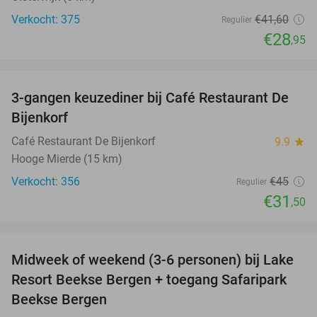
Verkocht: 375
€41
,60
Regulier
€28
,95
favorite_border
3-gangen keuzediner bij Café Restaurant De
30%
Bijenkorf
Café Restaurant De Bijenkorf
9.9
star
Hooge Mierde (15 km)
Verkocht: 356
€45
Regulier
€31
,50
favorite_border
Midweek of weekend (3-6 personen) bij Lake
53%
Resort Beekse Bergen + toegang Safaripark
Beekse Bergen