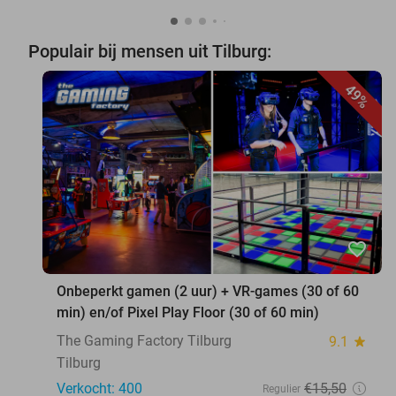
Populair bij mensen uit Tilburg:
49%
favorite_border
Onbeperkt gamen (2 uur) + VR-games (30 of 60
min) en/of Pixel Play Floor (30 of 60 min)
The Gaming Factory Tilburg
9.1
star
Tilburg
Verkocht: 400
€15
,50
Regulier