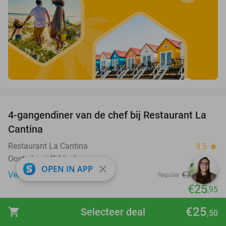
favorite_border
4-gangendiner van de chef bij Restaurant La
32%
Cantina
Restaurant La Cantina
9.5
star
Oosterhout (14 km)
close
OPEN IN APP
Verkocht: 307
€37
,95
Regulier
€25
,95
favorite_border
€25
shopping_cart
Selecteer deal
,50