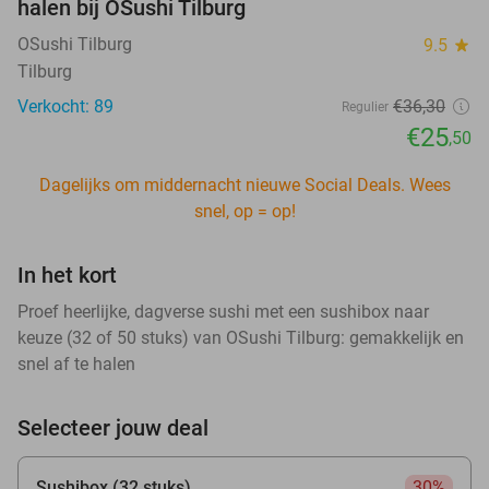
halen bij OSushi Tilburg
OSushi Tilburg
9.5
star
Tilburg
Verkocht: 89
€36
,30
Regulier
€25
,50
Dagelijks om middernacht nieuwe Social Deals. Wees
snel, op = op!
In het kort
Proef heerlijke, dagverse sushi met een sushibox naar
keuze (32 of 50 stuks) van OSushi Tilburg: gemakkelijk en
snel af te halen
Selecteer jouw deal
Sushibox (32 stuks)
30%