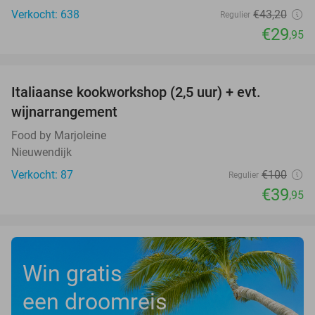
Verkocht: 638
€43
,20
Regulier
€29
,95
favorite_border
Italiaanse kookworkshop (2,5 uur) + evt.
60%
wijnarrangement
Food by Marjoleine
Nieuwendijk
Verkocht: 87
€100
Regulier
€39
,95
Win gratis
een droomreis