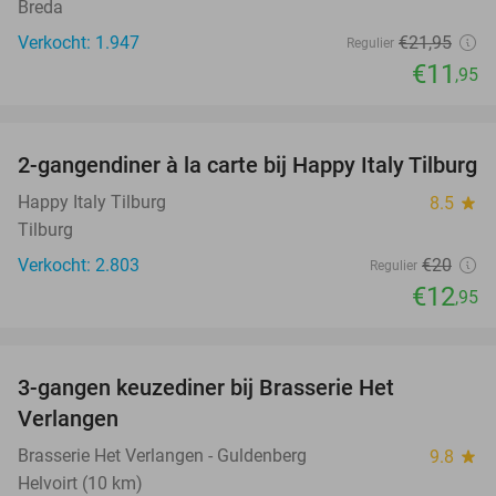
Breda
Verkocht: 1.947
€21
,95
Regulier
€11
,95
favorite_border
2-gangendiner à la carte bij Happy Italy Tilburg
35%
Happy Italy Tilburg
8.5
star
Tilburg
Verkocht: 2.803
€20
Regulier
€12
,95
favorite_border
3-gangen keuzediner bij Brasserie Het
31%
Verlangen
Brasserie Het Verlangen - Guldenberg
9.8
star
Helvoirt (10 km)