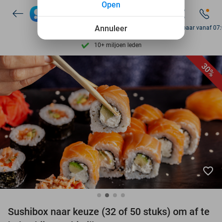
Open
7 dagen per week beschikbaar
Annuleer
Bereikbaar vanaf 07
10+ miljoen leden
9,4
op basis van
205.975 reviews
Ontdek 15.000+ deals
30%
7 dagen per week beschikbaar
10+ miljoen leden
favorite_border
Sushibox naar keuze (32 of 50 stuks) om af te