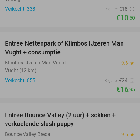
Verkocht: 333
€18
Regulier
€10
,50
favorite_border
Entree Nettenpark of Klimbos IJzeren Man
29%
Vught + consumptie
Klimbos IJzeren Man Vught
9.6
star
Vught (12 km)
Verkocht: 655
€24
Regulier
€16
,95
favorite_border
Entree Bounce Valley (2 uur) + sokken +
46%
verkoelende slush puppy
Bounce Valley Breda
9.6
star