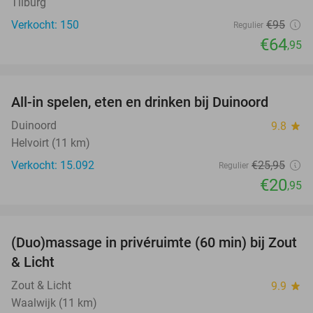
Tilburg
Verkocht: 150
€95
Regulier
€64
,95
favorite_border
All-in spelen, eten en drinken bij Duinoord
19%
Duinoord
9.8
star
Helvoirt (11 km)
Verkocht: 15.092
€25
,95
Regulier
€20
,95
favorite_border
(Duo)massage in privéruimte (60 min) bij Zout
49%
& Licht
Zout & Licht
9.9
star
Waalwijk (11 km)