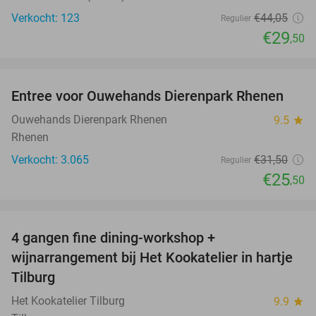
Verkocht: 123
€44
,05
Regulier
€29
,50
favorite_border
Entree voor Ouwehands Dierenpark Rhenen
19%
Ouwehands Dierenpark Rhenen
9.5
star
Rhenen
Verkocht: 3.065
€31
,50
Regulier
€25
,50
favorite_border
4 gangen fine dining-workshop +
32%
wijnarrangement bij Het Kookatelier in hartje
Tilburg
Het Kookatelier Tilburg
9.9
star