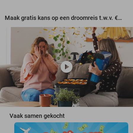
Maak gratis kans op een droomreis t.w.v. €3.000!
play_circle
Vaak samen gekocht