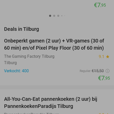
€7
,95
favorite_border
Deals in Tilburg
Onbeperkt gamen (2 uur) + VR-games (30 of
49%
60 min) en/of Pixel Play Floor (30 of 60 min)
The Gaming Factory Tilburg
9.1
star
Tilburg
Verkocht: 400
€15
,50
Regulier
€7
,95
favorite_border
All-You-Can-Eat pannenkoeken (2 uur) bij
40%
PannenkoekenParadijs Tilburg