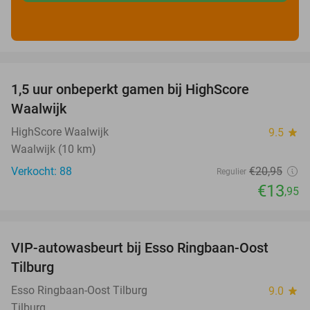
favorite_border
1,5 uur onbeperkt gamen bij HighScore
33%
Waalwijk
HighScore Waalwijk
9.5
star
Waalwijk (10 km)
Verkocht: 88
€20
,95
Regulier
€13
,95
favorite_border
VIP-autowasbeurt bij Esso Ringbaan-Oost
42%
Tilburg
Esso Ringbaan-Oost Tilburg
9.0
star
Tilburg