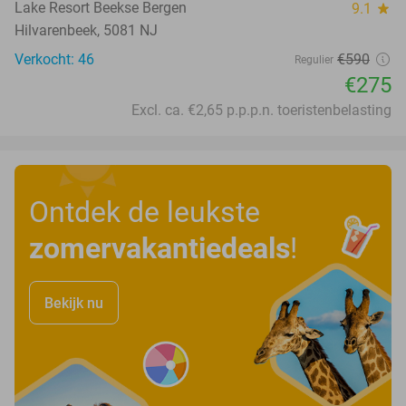
Lake Resort Beekse Bergen
9.1
star
Hilvarenbeek, 5081 NJ
Verkocht: 46
€590
Regulier
€275
Excl. ca. €2,65 p.p.p.n. toeristenbelasting
Ontdek de leukste
zomervakantiedeals
!
Bekijk nu