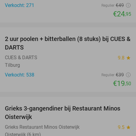
Verkocht: 271
€49
Regulier
€24
,95
favorite_border
2 uur poolen + bitterballen (8 stuks) bij CUES &
50%
DARTS
CUES & DARTS
9.8
star
Tilburg
Verkocht: 538
€39
Regulier
€19
,50
favorite_border
Grieks 3-gangendiner bij Restaurant Minos
30%
Oisterwijk
Grieks Restaurant Minos Oisterwijk
9.5
star
Oisterwijk (6 km)