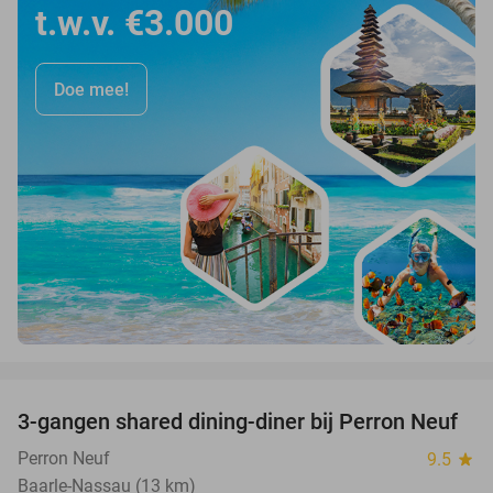
t.w.v. €3.000
Doe mee!
favorite_border
3-gangen shared dining-diner bij Perron Neuf
33%
Perron Neuf
9.5
star
Baarle-Nassau (13 km)