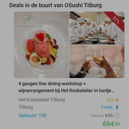
Deals in de buurt van OSushi Tilburg
32%
favorite_border
4 gangen fine dining-workshop +
wijnarrangement bij Het Kookatelier in hartje
Tilburg
Het Kookatelier Tilburg
9.9
star
Tilburg
7 min.
directions_walk
Verkocht: 150
€95
Regulier
€64
,95