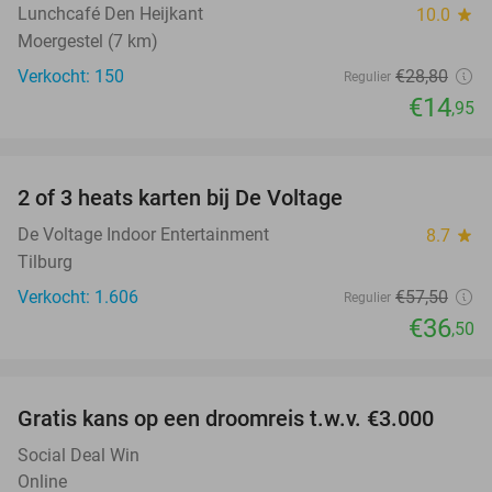
Lunchcafé Den Heijkant
10.0
star
Moergestel (7 km)
Verkocht: 150
€28
,80
Regulier
€14
,95
favorite_border
2 of 3 heats karten bij De Voltage
37%
De Voltage Indoor Entertainment
8.7
star
Tilburg
Verkocht: 1.606
€57
,50
Regulier
€36
,50
favorite_border
Gratis kans op een droomreis t.w.v. €3.000
Social Deal Win
Online