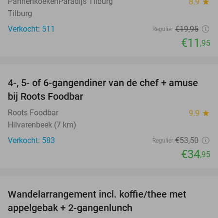
PannenkoekenParadijs Tilburg
8.9
star
Tilburg
Verkocht: 511
€19
,95
Regulier
€11
,95
favorite_border
4-, 5- of 6-gangendiner van de chef + amuse
35%
bij Roots Foodbar
Roots Foodbar
9.9
star
Hilvarenbeek (7 km)
Verkocht: 583
€53
,50
Regulier
€34
,95
favorite_border
Wandelarrangement incl. koffie/thee met
48%
appelgebak + 2-gangenlunch