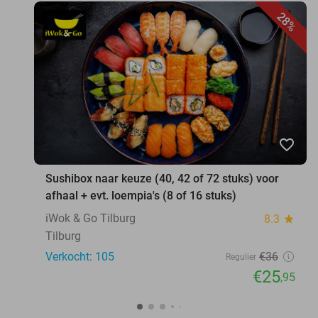
28%
favorite_border
Sushibox naar keuze (40, 42 of 72 stuks) voor
afhaal + evt. loempia's (8 of 16 stuks)
iWok & Go Tilburg
8.3
star
Tilburg
Verkocht: 105
€36
Regulier
€25
,95