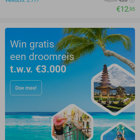
Verkocht: 2.777
€20
Regulier
€12
,95
Win gratis
een droomreis
t.w.v. €3.000
Doe mee!