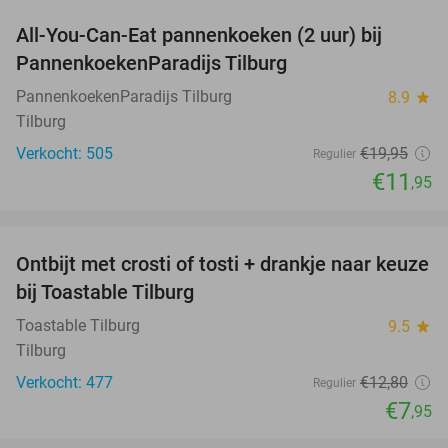
All-You-Can-Eat pannenkoeken (2 uur) bij
40%
PannenkoekenParadijs Tilburg
PannenkoekenParadijs Tilburg
8.9
star
Tilburg
Verkocht: 505
€19
,95
Regulier
€11
,95
favorite_border
Ontbijt met crosti of tosti + drankje naar keuze
38%
bij Toastable Tilburg
Toastable Tilburg
9.5
star
Tilburg
Verkocht: 477
€12
,80
Regulier
€7
,95
favorite_border