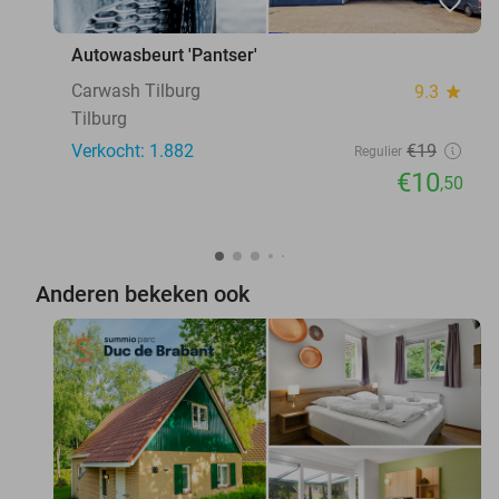
favorite_border
Autowasbeurt 'Pantser'
Carwash Tilburg
9.3
star
Tilburg
Verkocht: 1.882
€19
Regulier
€10
,50
Anderen bekeken ook