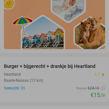
favorite_border
Burger + bijgerecht + drankje bij Heartland
36%
Heartland
9.7
star
Baarle-Nassau (13 km)
Verkocht: 31
€24
,15
Regulier
€15
,50
favorite_border