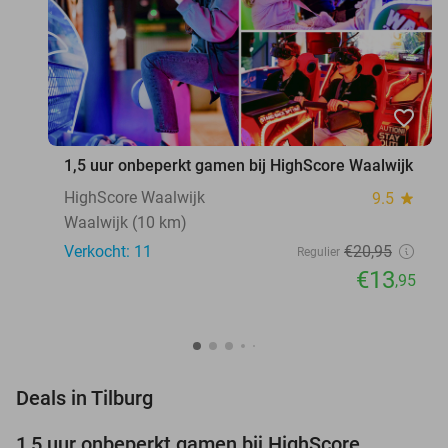
favorite_border
1,5 uur onbeperkt gamen bij HighScore Waalwijk
HighScore Waalwijk
9.5
star
Waalwijk (10 km)
Verkocht: 11
€20
,95
Regulier
€13
,95
favorite_border
Deals in Tilburg
1,5 uur onbeperkt gamen bij HighScore