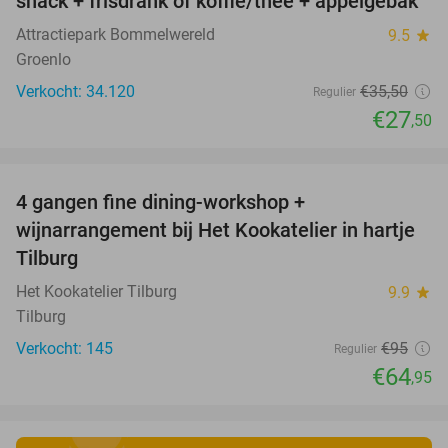
snack + frisdrank of koffie/thee + appelgebak
Attractiepark Bommelwereld
9.5
star
Groenlo
Verkocht: 34.120
€35
,50
Regulier
€27
,50
favorite_border
4 gangen fine dining-workshop +
32%
wijnarrangement bij Het Kookatelier in hartje
Tilburg
Het Kookatelier Tilburg
9.9
star
Tilburg
Verkocht: 145
€95
Regulier
€64
,95