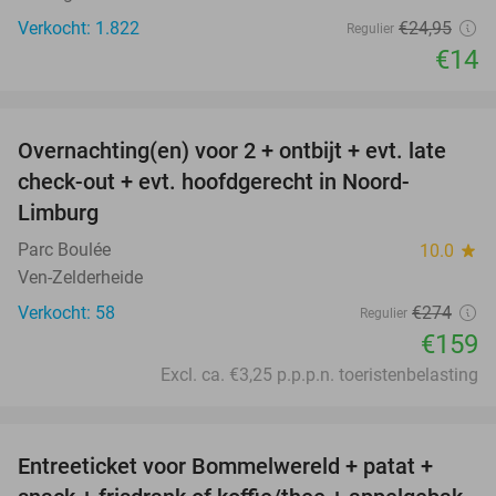
Verkocht: 1.822
€24
,95
Regulier
€14
favorite_border
Overnachting(en) voor 2 + ontbijt + evt. late
42%
check-out + evt. hoofdgerecht in Noord-
Limburg
Parc Boulée
10.0
star
Ven-Zelderheide
Verkocht: 58
€274
Regulier
€159
Excl. ca. €3,25 p.p.p.n. toeristenbelasting
favorite_border
Entreeticket voor Bommelwereld + patat +
23%