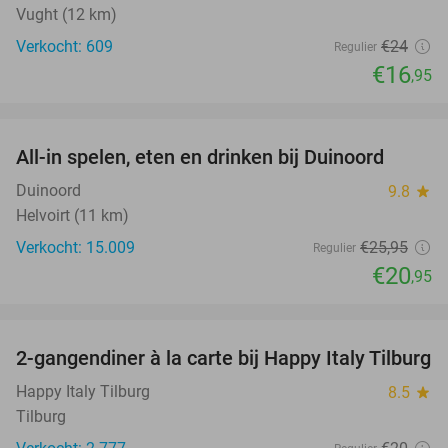
Vught (12 km)
Verkocht: 609
€24
Regulier
€16
,95
favorite_border
All-in spelen, eten en drinken bij Duinoord
19%
Duinoord
9.8
star
Helvoirt (11 km)
Verkocht: 15.009
€25
,95
Regulier
€20
,95
favorite_border
2-gangendiner à la carte bij Happy Italy Tilburg
35%
Happy Italy Tilburg
8.5
star
Tilburg