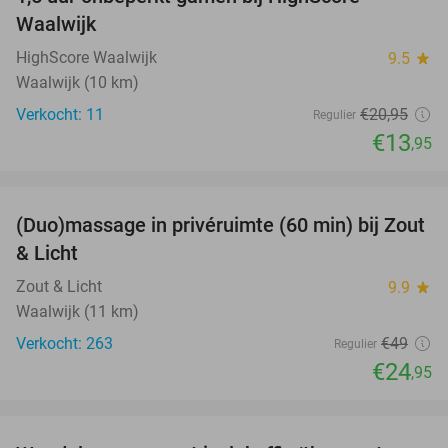
33%
NEW
Waalwijk
TODAY
HighScore Waalwijk
9.5
star
Waalwijk (10 km)
Verkocht: 11
€20
,95
Regulier
€13
,95
favorite_border
(Duo)massage in privéruimte (60 min) bij Zout
49%
& Licht
Zout & Licht
9.9
star
Waalwijk (11 km)
Verkocht: 263
€49
Regulier
€24
,95
favorite_border