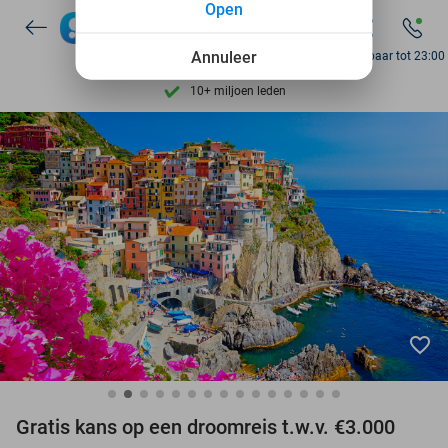
Open
Ontdek 15.000+ deals
7 dagen per week beschikbaar
Annuleer
Bereikbaar tot 23:00
10+ miljoen leden
9,4
op basis van
205.807 reviews
Ontdek 15.000+ deals
7 dagen per week beschikbaar
10+ miljoen leden
favorite_border
Gratis kans op een droomreis t.w.v. €3.000