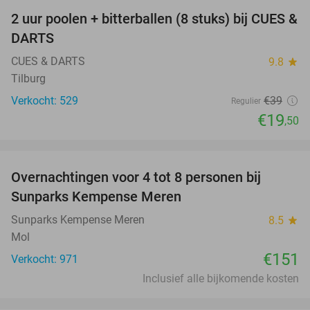
2 uur poolen + bitterballen (8 stuks) bij CUES &
50%
DARTS
CUES & DARTS
9.8
star
Tilburg
Verkocht: 529
€39
Regulier
€19
,50
favorite_border
Overnachtingen voor 4 tot 8 personen bij
Sunparks Kempense Meren
Sunparks Kempense Meren
8.5
star
Mol
€151
Verkocht: 971
Inclusief alle bijkomende kosten
favorite_border