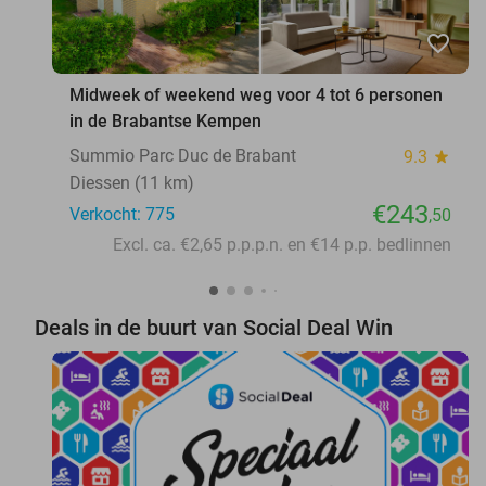
favorite_border
Midweek of weekend weg voor 4 tot 6 personen
in de Brabantse Kempen
Summio Parc Duc de Brabant
9.3
star
Diessen (11 km)
€243
Verkocht: 775
,50
Excl. ca. €2,65 p.p.p.n. en €14 p.p. bedlinnen
Deals in de buurt van Social Deal Win