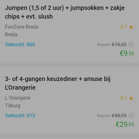
Jumpen (1,5 of 2 uur) + jumpsokken + zakje
48%
chips + evt. slush
FunZone Breda
9.7
star
Breda
Verkocht: 866
€18
,30
Regulier
€9
,50
favorite_border
3- of 4-gangen keuzediner + amuse bij
39%
L'Orangerie
L´Orangerie
9.7
star
Tilburg
Verkocht: 613
€48
,95
Regulier
€29
,95
favorite_border