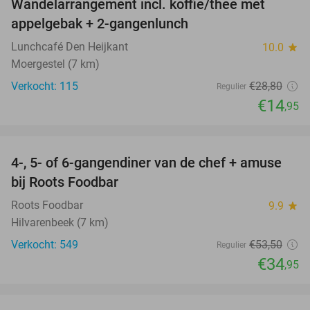
Wandelarrangement incl. koffie/thee met
48%
appelgebak + 2-gangenlunch
Lunchcafé Den Heijkant
10.0
star
Moergestel (7 km)
Verkocht: 115
€28
,80
Regulier
€14
,95
favorite_border
4-, 5- of 6-gangendiner van de chef + amuse
35%
bij Roots Foodbar
Roots Foodbar
9.9
star
Hilvarenbeek (7 km)
Verkocht: 549
€53
,50
Regulier
€34
,95
favorite_border