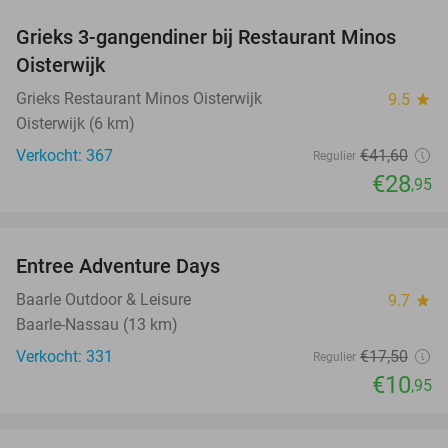
Grieks 3-gangendiner bij Restaurant Minos
30%
Oisterwijk
Grieks Restaurant Minos Oisterwijk
9.5
star
Oisterwijk (6 km)
Verkocht: 367
€41
,60
Regulier
€28
,95
favorite_border
Entree Adventure Days
37%
Baarle Outdoor & Leisure
9.7
star
Baarle-Nassau (13 km)
Verkocht: 331
€17
,50
Regulier
€10
,95
favorite_border