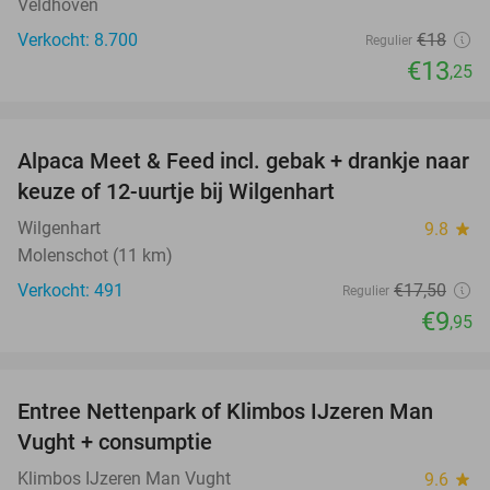
Veldhoven
Verkocht: 8.700
€18
Regulier
€13
,25
favorite_border
Alpaca Meet & Feed incl. gebak + drankje naar
43%
keuze of 12-uurtje bij Wilgenhart
Wilgenhart
9.8
star
Molenschot (11 km)
Verkocht: 491
€17
,50
Regulier
€9
,95
favorite_border
Entree Nettenpark of Klimbos IJzeren Man
29%
Vught + consumptie
Klimbos IJzeren Man Vught
9.6
star