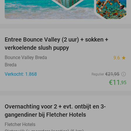
favorite_border
Entree Bounce Valley (2 uur) + sokken +
46%
verkoelende slush puppy
Bounce Valley Breda
9.6
star
Breda
Verkocht: 1.868
€21
,95
Regulier
€11
,95
favorite_border
Overnachting voor 2 + evt. ontbijt en 3-
gangendiner bij Fletcher Hotels
Fletcher Hotels