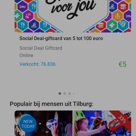
favorite_border
Social Deal-giftcard van 5 tot 100 euro
Social Deal Giftcard
Online
€5
Verkocht: 76.836
Populair bij mensen uit Tilburg:
33%
NEW
TODAY