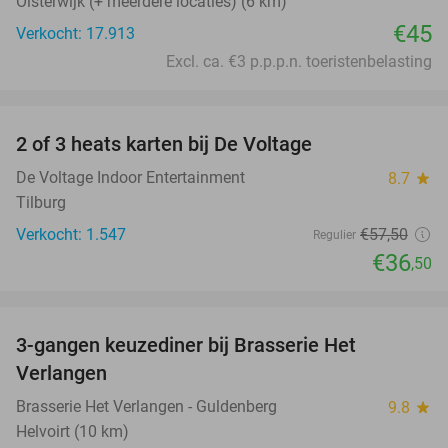
Oisterwijk (+ meerdere locaties) (6 km)
€45
Verkocht: 17.913
Excl. ca. €3 p.p.p.n. toeristenbelasting
favorite_border
2 of 3 heats karten bij De Voltage
37%
De Voltage Indoor Entertainment
8.7
star
Tilburg
Verkocht: 1.547
€57
,50
Regulier
€36
,50
favorite_border
3-gangen keuzediner bij Brasserie Het
31%
Verlangen
Brasserie Het Verlangen - Guldenberg
9.8
star
Helvoirt (10 km)