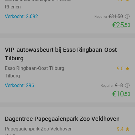
Rhenen
Verkocht: 2.692
€31
,50
Regulier
€25
,50
favorite_border
VIP-autowasbeurt bij Esso Ringbaan-Oost
42%
Tilburg
Esso Ringbaan-Oost Tilburg
9.0
star
Tilburg
Verkocht: 296
€18
Regulier
€10
,50
favorite_border
Dagentree Papegaaienpark Zoo Veldhoven
26%
Papegaaienpark Zoo Veldhoven
9.4
star