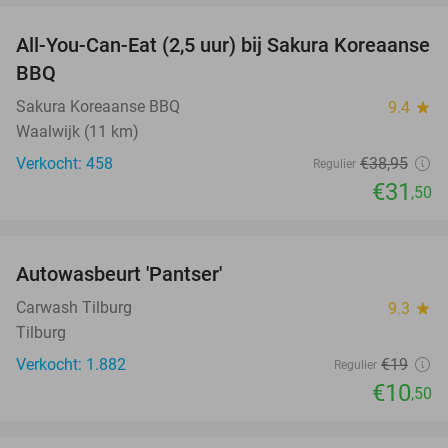
All-You-Can-Eat (2,5 uur) bij Sakura Koreaanse
19%
BBQ
Sakura Koreaanse BBQ
9.4
star
Waalwijk (11 km)
Verkocht: 458
€38
,95
Regulier
€31
,50
favorite_border
Autowasbeurt 'Pantser'
45%
Carwash Tilburg
9.3
star
Tilburg
Verkocht: 1.882
€19
Regulier
€10
,50
favorite_border