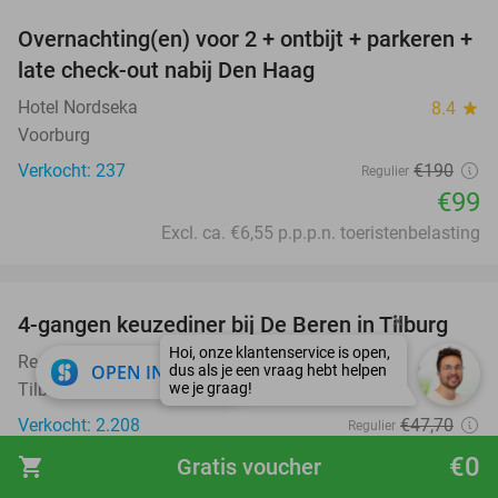
Overnachting(en) voor 2 + ontbijt + parkeren +
48%
late check-out nabij Den Haag
Hotel Nordseka
8.4
star
Voorburg
Verkocht: 237
€190
Regulier
€99
Excl. ca. €6,55 p.p.p.n. toeristenbelasting
favorite_border
4-gangen keuzediner bij De Beren in Tilburg
46%
Restaurant De Beren Tilburg
8.8
star
close
OPEN IN APP
Tilburg
Verkocht: 2.208
€47
,70
Regulier
€25
,95
€0
shopping_cart
Gratis voucher
favorite_border