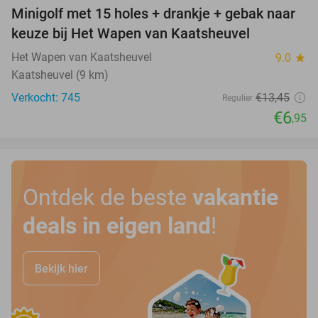
Minigolf met 15 holes + drankje + gebak naar
48%
keuze bij Het Wapen van Kaatsheuvel
Het Wapen van Kaatsheuvel
9.0
star
Kaatsheuvel (9 km)
Verkocht: 745
€13
,45
Regulier
€6
,95
Ontdek de beste
vakantie
deals in eigen land
!
Bekijk hier