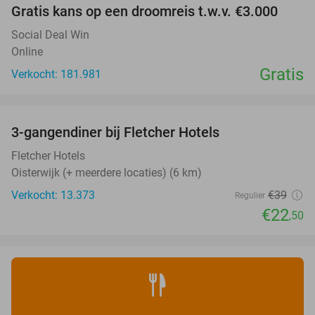
Gratis kans op een droomreis t.w.v. €3.000
Social Deal Win
Online
Gratis
Verkocht: 181.981
favorite_border
3-gangendiner bij Fletcher Hotels
42%
Fletcher Hotels
Oisterwijk (+ meerdere locaties) (6 km)
Verkocht: 13.373
€39
Regulier
€22
,50