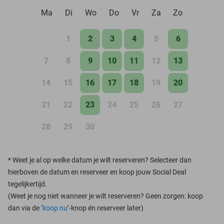
Ma
Di
Wo
Do
Vr
Za
Zo
1
2
3
4
5
6
7
8
9
10
11
12
13
14
15
16
17
18
19
20
21
22
23
24
25
26
27
28
29
30
*
Weet je al op welke datum je wilt reserveren? Selecteer dan
hierboven de datum en reserveer en koop jouw Social Deal
tegelijkertijd.
(Weet je nog niet wanneer je wilt reserveren? Geen zorgen: koop
dan via de ‘
koop nu
’-knop én reserveer later)