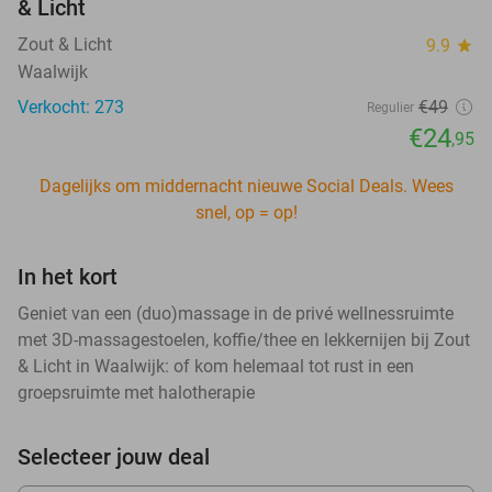
& Licht
Zout & Licht
9.9
star
Waalwijk
Verkocht: 273
€49
Regulier
€24
,95
Dagelijks om middernacht nieuwe Social Deals. Wees
snel, op = op!
In het kort
Geniet van een (duo)massage in de privé wellnessruimte
met 3D-massagestoelen, koffie/thee en lekkernijen bij Zout
& Licht in Waalwijk: of kom helemaal tot rust in een
groepsruimte met halotherapie
Selecteer jouw deal