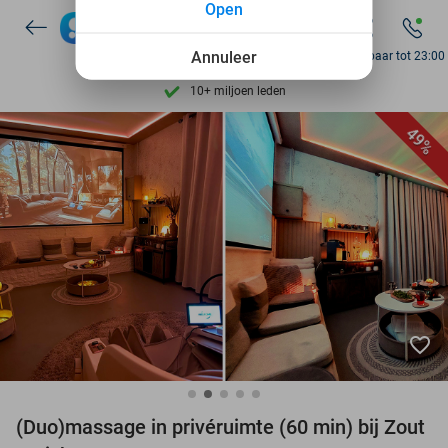
Open
7 dagen per week beschikbaar
10+ miljoen leden
Annuleer
Bereikbaar tot 23:00
9,4
op basis van
205.991 reviews
Ontdek 15.000+ deals
49%
7 dagen per week beschikbaar
10+ miljoen leden
favorite_border
(Duo)massage in privéruimte (60 min) bij Zout