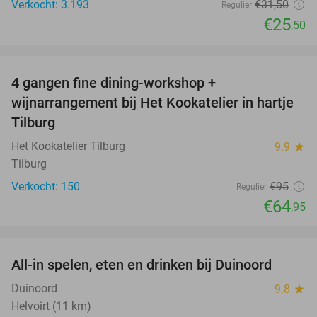
Verkocht: 3.193
€31
,50
Regulier
€25
,50
favorite_border
4 gangen fine dining-workshop +
32%
wijnarrangement bij Het Kookatelier in hartje
Tilburg
Het Kookatelier Tilburg
9.9
star
Tilburg
Verkocht: 150
€95
Regulier
€64
,95
favorite_border
All-in spelen, eten en drinken bij Duinoord
19%
Duinoord
9.8
star
Helvoirt (11 km)