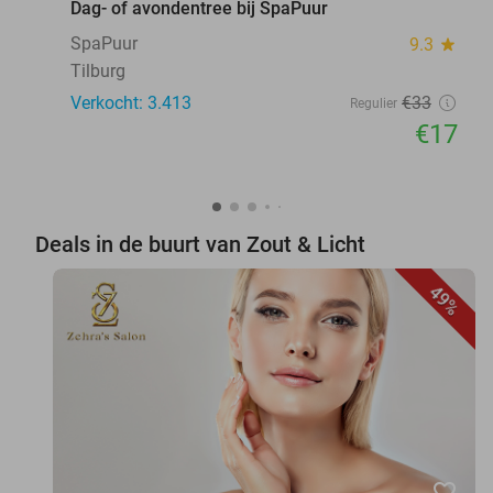
Dag- of avondentree bij SpaPuur
SpaPuur
9.3
star
Tilburg
Verkocht: 3.413
€33
Regulier
€17
Deals in de buurt van Zout & Licht
49%
favorite_border