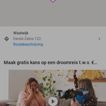
Waalwijk
Eerste Zeine 122
Routebeschrijving
Maak gratis kans op een droomreis t.w.v. €3.000!
play_circle