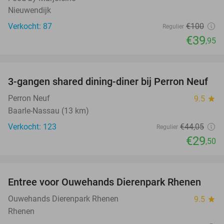
Nieuwendijk
Verkocht: 87
€100
Regulier
€39
,95
favorite_border
3-gangen shared dining-diner bij Perron Neuf
33%
Perron Neuf
9.5
star
Baarle-Nassau (13 km)
Verkocht: 123
€44
,05
Regulier
€29
,50
favorite_border
Entree voor Ouwehands Dierenpark Rhenen
19%
Ouwehands Dierenpark Rhenen
9.5
star
Rhenen