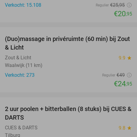
Verkocht: 15.108
€25
,95
Regulier
€20
,95
favorite_border
(Duo)massage in privéruimte (60 min) bij Zout
49%
& Licht
Zout & Licht
9.9
star
Waalwijk (11 km)
Verkocht: 273
€49
Regulier
€24
,95
favorite_border
2 uur poolen + bitterballen (8 stuks) bij CUES &
50%
DARTS
CUES & DARTS
9.8
star
Tilburg