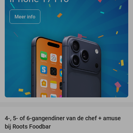
Meer info
favorite_border
4-, 5- of 6-gangendiner van de chef + amuse
35%
bij Roots Foodbar