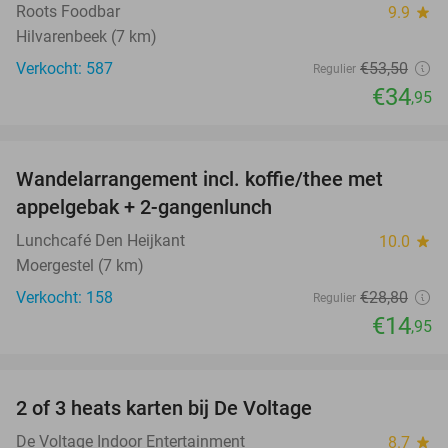
Roots Foodbar
9.9
star
Hilvarenbeek (7 km)
Verkocht: 587
€53
,50
Regulier
€34
,95
favorite_border
Wandelarrangement incl. koffie/thee met
48%
appelgebak + 2-gangenlunch
Lunchcafé Den Heijkant
10.0
star
Moergestel (7 km)
Verkocht: 158
€28
,80
Regulier
€14
,95
favorite_border
2 of 3 heats karten bij De Voltage
37%
De Voltage Indoor Entertainment
8.7
star