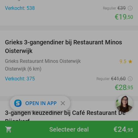
Verkocht: 538
€39
Regulier
€19
,50
favorite_border
Grieks 3-gangendiner bij Restaurant Minos
30%
Oisterwijk
Grieks Restaurant Minos Oisterwijk
9.5
star
Oisterwijk (6 km)
Verkocht: 375
€41
,60
Regulier
€28
,95
favorite_border
close
OPEN IN APP
3-gangen keuzediner bij Café Restaurant De
30%
Bijenkorf
€24
shopping_cart
Selecteer deal
,95
Café Restaurant De Bijenkorf
9.9
star