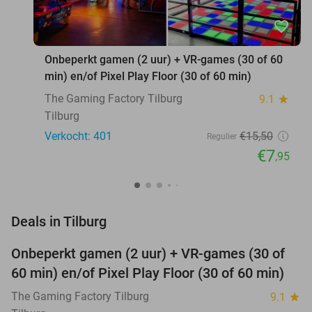
favorite_border
Onbeperkt gamen (2 uur) + VR-games (30 of 60
min) en/of Pixel Play Floor (30 of 60 min)
The Gaming Factory Tilburg
9.1
star
Tilburg
Verkocht: 401
€15
,50
Regulier
€7
,95
favorite_border
Deals in Tilburg
Onbeperkt gamen (2 uur) + VR-games (30 of
49%
60 min) en/of Pixel Play Floor (30 of 60 min)
The Gaming Factory Tilburg
9.1
star