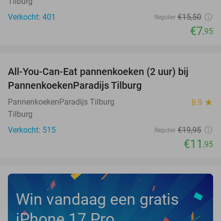
Tilburg
Verkocht: 401
€15
,50
Regulier
€7
,95
favorite_border
All-You-Can-Eat pannenkoeken (2 uur) bij
40%
PannenkoekenParadijs Tilburg
PannenkoekenParadijs Tilburg
8.9
star
Tilburg
Verkocht: 515
€19
,95
Regulier
€11
,95
Win vandaag een gratis
iPhone 17 Pro