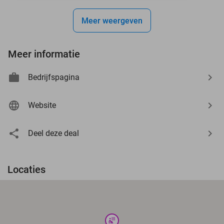
Meer weergeven
Meer informatie
Bedrijfspagina
Website
Deel deze deal
Locaties
wellness