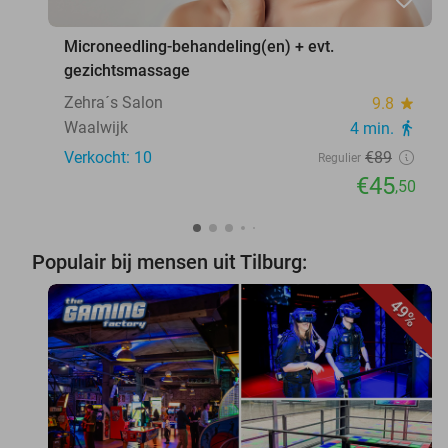
Microneedling-behandeling(en) + evt.
gezichtsmassage
Zehra´s Salon
9.8
star
Waalwijk
4 min.
directions_walk
Verkocht: 10
€89
Regulier
€45
,50
Populair bij mensen uit Tilburg:
49%