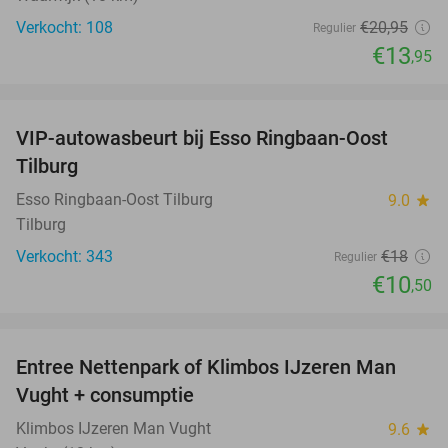
Verkocht: 108
€20
,95
Regulier
€13
,95
favorite_border
VIP-autowasbeurt bij Esso Ringbaan-Oost
42%
Tilburg
Esso Ringbaan-Oost Tilburg
9.0
star
Tilburg
Verkocht: 343
€18
Regulier
€10
,50
favorite_border
Entree Nettenpark of Klimbos IJzeren Man
29%
Vught + consumptie
Klimbos IJzeren Man Vught
9.6
star