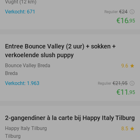
Vught (12 km)
Verkocht: 671
€24
Regulier
€16
,95
favorite_border
Entree Bounce Valley (2 uur) + sokken +
46%
verkoelende slush puppy
Bounce Valley Breda
9.6
star
Breda
Verkocht: 1.963
€21
,95
Regulier
€11
,95
favorite_border
2-gangendiner à la carte bij Happy Italy Tilburg
35%
Happy Italy Tilburg
8.5
star
Tilburg