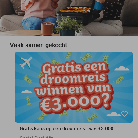
Vaak samen gekocht
favorite_border
Gratis kans op een droomreis t.w.v. €3.000