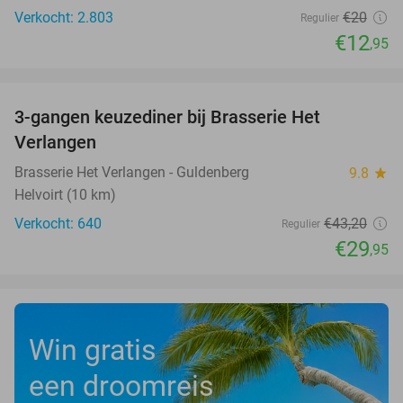
Verkocht: 2.803
€20
Regulier
€12
,95
favorite_border
3-gangen keuzediner bij Brasserie Het
31%
Verlangen
Brasserie Het Verlangen - Guldenberg
9.8
star
Helvoirt (10 km)
Verkocht: 640
€43
,20
Regulier
€29
,95
Win gratis
een droomreis