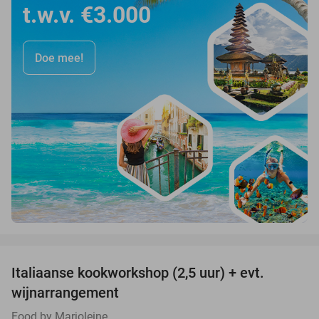
t.w.v. €3.000
Doe mee!
favorite_border
Italiaanse kookworkshop (2,5 uur) + evt.
60%
wijnarrangement
Food by Marjoleine