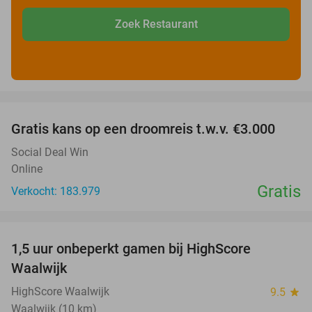
Zoek Restaurant
favorite_border
Gratis kans op een droomreis t.w.v. €3.000
Social Deal Win
Online
Gratis
Verkocht: 183.979
favorite_border
1,5 uur onbeperkt gamen bij HighScore
33%
Waalwijk
HighScore Waalwijk
9.5
star
Waalwijk (10 km)