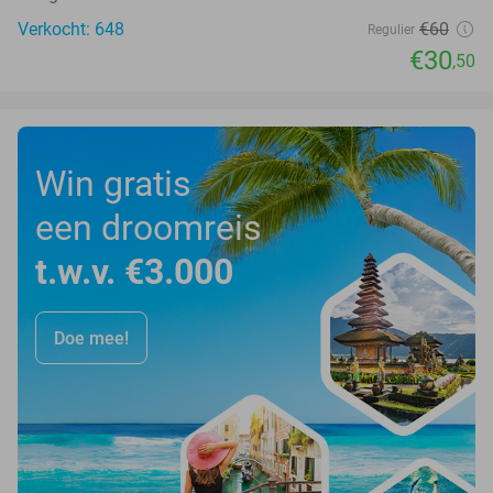
Verkocht: 648
€60
Regulier
€30
,50
Win gratis
een droomreis
t.w.v. €3.000
Doe mee!