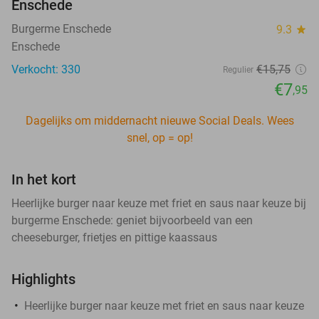
Enschede
Burgerme Enschede
9.3
star
Enschede
Verkocht: 330
€15
,75
Regulier
€7
,95
Dagelijks om middernacht nieuwe Social Deals. Wees
snel, op = op!
In het kort
Heerlijke burger naar keuze met friet en saus naar keuze bij
burgerme Enschede: geniet bijvoorbeeld van een
cheeseburger, frietjes en pittige kaassaus
Highlights
Heerlijke burger naar keuze met friet en saus naar keuze