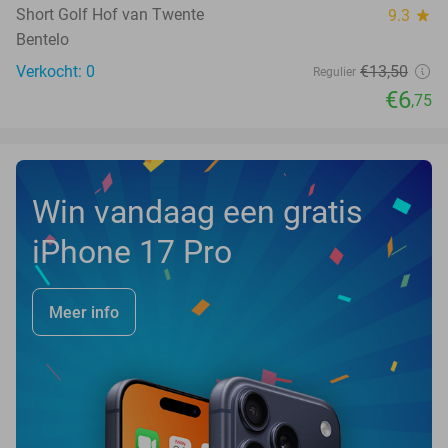
TODAY
Short Golf Hof van Twente
9.3
star
Bentelo
Verkocht: 0
€13
,50
Regulier
€6
,75
Win vandaag een gratis
iPhone 17 Pro
Meer info