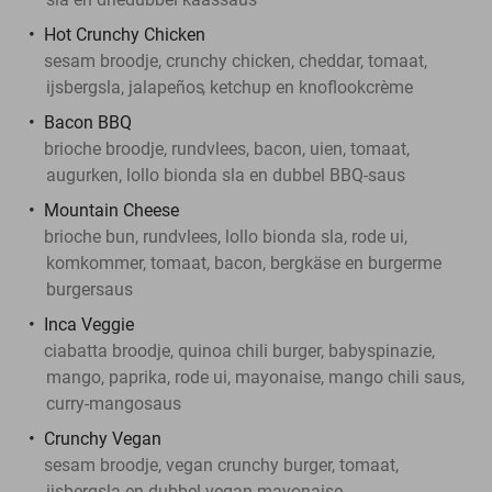
Hot Crunchy Chicken
sesam broodje, crunchy chicken, cheddar, tomaat,
ijsbergsla, jalapeños
, ketchup en knoflookcrème
Bacon BBQ
brioche broodje, rundvlees, bacon, uien, tomaat,
augurken, lollo bionda sla en dubbel BBQ-saus
Mountain Cheese
brioche bun, rundvlees, lollo bionda sla, rode ui,
komkommer, tomaat, bacon, bergkäse en burgerme
burgersaus
Inca Veggie
ciabatta broodje, quinoa chili burger, babyspinazie,
mango, paprika, rode ui, mayonaise, mango chili saus,
curry-mangosaus
Crunchy Vegan
sesam broodje, vegan crunchy burger, tomaat,
ijsbergsla en dubbel vegan mayonaise