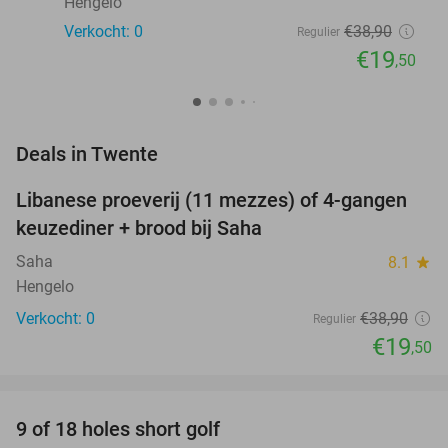
Hengelo
Verkocht: 0
€38
,90
Regulier
€19
,50
favorite_border
Deals in Twente
Libanese proeverij (11 mezzes) of 4-gangen
50%
NEW
keuzediner + brood bij Saha
TODAY
Saha
8.1
star
Hengelo
Verkocht: 0
€38
,90
Regulier
€19
,50
favorite_border
9 of 18 holes short golf
50%
NEW