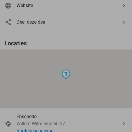
Website
Deel deze deal
Locaties
food
Enschede
Willem Wilminkplein 27
Routebeschrijving