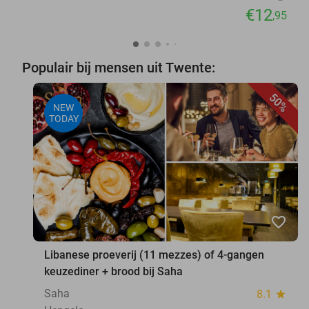
€12
,95
Populair bij mensen uit Twente:
50%
NEW
TODAY
favorite_border
Libanese proeverij (11 mezzes) of 4-gangen
keuzediner + brood bij Saha
Saha
8.1
star