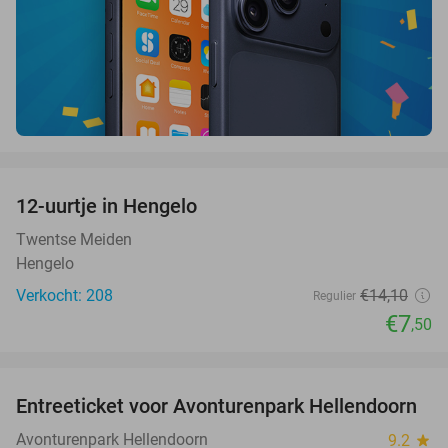
favorite_border
12-uurtje in Hengelo
47%
Twentse Meiden
Hengelo
Verkocht: 208
€14
,10
Regulier
€7
,50
favorite_border
Entreeticket voor Avonturenpark Hellendoorn
41%
Avonturenpark Hellendoorn
9.2
star