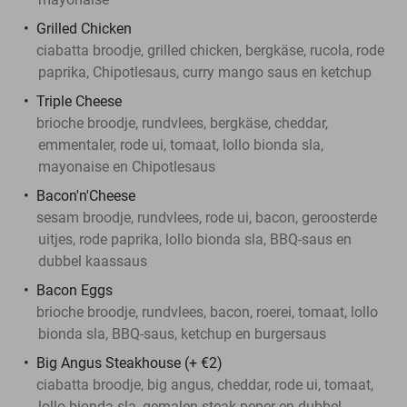
Grilled Chicken
ciabatta broodje, grilled chicken, bergkäse, rucola, rode
paprika, Chipotlesaus, curry mango saus en ketchup
Triple Cheese
brioche broodje, rundvlees, bergkäse, cheddar,
emmentaler, rode ui, tomaat, lollo bionda sla,
mayonaise en Chipotlesaus
Bacon'n'Cheese
sesam broodje, rundvlees, rode ui, bacon, geroosterde
uitjes, rode paprika, lollo bionda sla, BBQ-saus en
dubbel kaassaus
Bacon Eggs
brioche broodje, rundvlees, bacon, roerei, tomaat, lollo
bionda sla, BBQ-saus, ketchup en burgersaus
Big Angus Steakhouse (+ €2)
ciabatta broodje, big angus, cheddar, rode ui, tomaat,
lollo bionda sla, gemalen steak peper en dubbel