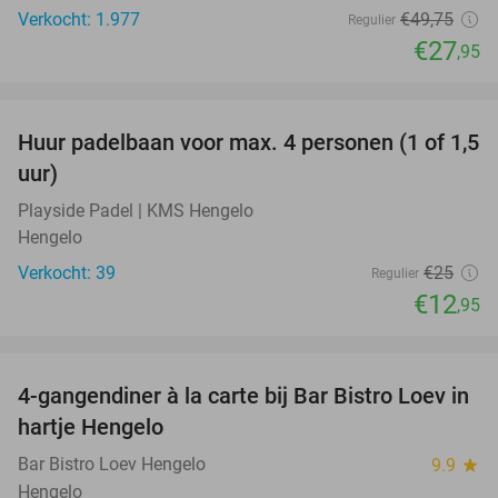
Verkocht: 1.977
€49
,75
Regulier
€27
,95
favorite_border
Huur padelbaan voor max. 4 personen (1 of 1,5
48%
uur)
Playside Padel | KMS Hengelo
Hengelo
Verkocht: 39
€25
Regulier
€12
,95
favorite_border
4-gangendiner à la carte bij Bar Bistro Loev in
49%
hartje Hengelo
Bar Bistro Loev Hengelo
9.9
star
Hengelo