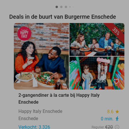
Deals in de buurt van Burgerme Enschede
35%
favorite_border
2-gangendiner à la carte bij Happy Italy
Enschede
Happy Italy Enschede
8.6
star
Enschede
0 min.
directions_walk
Verkocht: 3.326
€20
Regulier