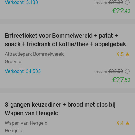
Verkocht: 5.138
€37
,90
Regulier
€22
,40
favorite_border
Entreeticket voor Bommelwereld + patat +
23%
snack + frisdrank of koffie/thee + appelgebak
Attractiepark Bommelwereld
9.5
star
Groenlo
Verkocht: 34.535
€35
,50
Regulier
€27
,50
favorite_border
3-gangen keuzediner + brood met dips bij
44%
Wapen van Hengelo
Wapen van Hengelo
9.4
star
Hengelo