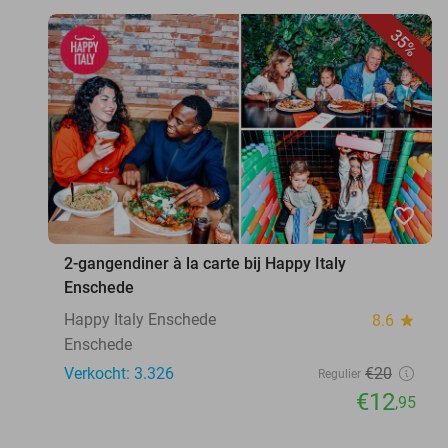
35%
favorite_border
2-gangendiner à la carte bij Happy Italy
Enschede
Happy Italy Enschede
8.6
star
Enschede
Verkocht: 3.326
€20
Regulier
€12
,95