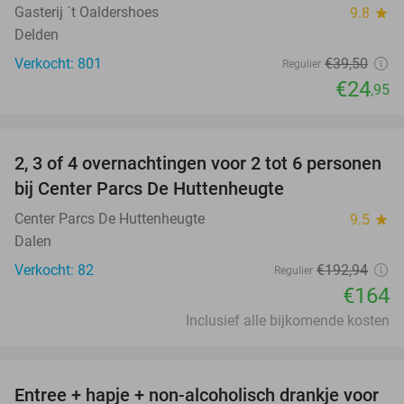
Gasterij ´t Oaldershoes
9.8
star
Delden
Verkocht: 801
€39
,50
Regulier
€24
,95
favorite_border
2, 3 of 4 overnachtingen voor 2 tot 6 personen
15%
bij Center Parcs De Huttenheugte
Center Parcs De Huttenheugte
9.5
star
Dalen
Verkocht: 82
€192
,94
Regulier
€164
Inclusief alle bijkomende kosten
favorite_border
Entree + hapje + non-alcoholisch drankje voor
52%