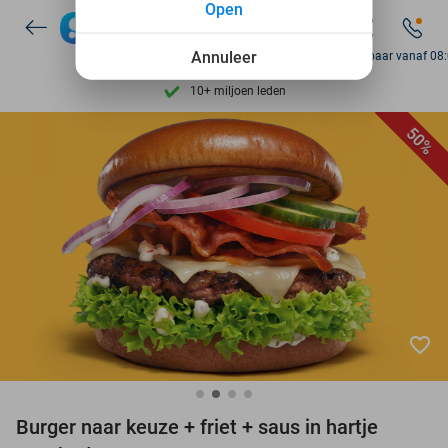
Open
7 dagen per week beschikbaar
Annuleer
Bereikbaar vanaf 08
10+ miljoen leden
9,4
op basis van
206.261 reviews
50%
Ontdek 15.000+ deals
7 dagen per week beschikbaar
10+ miljoen leden
favorite_border
Burger naar keuze + friet + saus in hartje