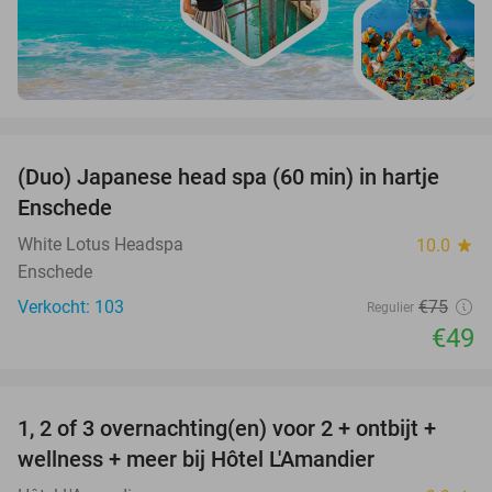
favorite_border
(Duo) Japanese head spa (60 min) in hartje
35%
Enschede
White Lotus Headspa
10.0
star
Enschede
Verkocht: 103
€75
Regulier
€49
favorite_border
1, 2 of 3 overnachting(en) voor 2 + ontbijt +
32%
NEW
wellness + meer bij Hôtel L'Amandier
TODAY