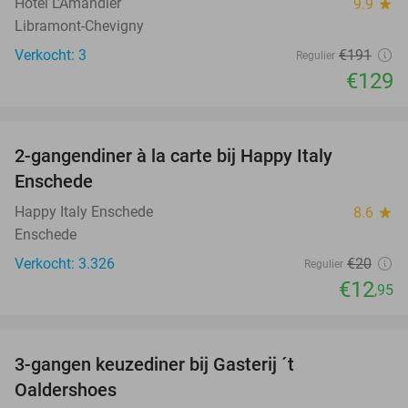
Hôtel L'Amandier
9.9
star
Libramont-Chevigny
Verkocht: 3
€191
Regulier
€129
favorite_border
2-gangendiner à la carte bij Happy Italy
35%
Enschede
Happy Italy Enschede
8.6
star
Enschede
Verkocht: 3.326
€20
Regulier
€12
,95
favorite_border
3-gangen keuzediner bij Gasterij ´t
37%
Oaldershoes