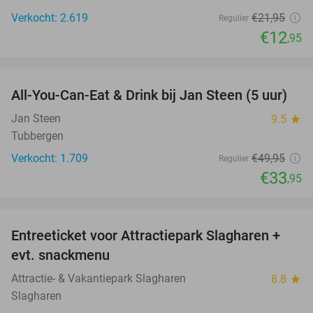
Verkocht: 2.619
€21
,95
Regulier
€12
,95
favorite_border
All-You-Can-Eat & Drink bij Jan Steen (5 uur)
32%
Jan Steen
9.5
star
Tubbergen
Verkocht: 1.709
€49
,95
Regulier
€33
,95
favorite_border
Entreeticket voor Attractiepark Slagharen +
41%
evt. snackmenu
Attractie- & Vakantiepark Slagharen
8.8
star
Slagharen