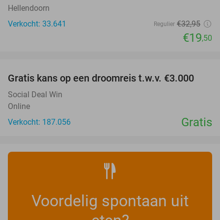
Hellendoorn
Verkocht: 33.641
€32
,95
Regulier
€19
,50
favorite_border
Gratis kans op een droomreis t.w.v. €3.000
Social Deal Win
Online
Gratis
Verkocht: 187.056
Voordelig spontaan uit