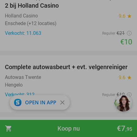
2 bij Holland Casino
Holland Casino
9.6
star
Enschede (+12 locaties)
Verkocht: 11.063
€21
Regulier
€10
favorite_border
Complete autowasbeurt + evt. velgenreiniger
42%
Autowas Twente
9.6
star
Hengelo
Verkocht: 312
€19
Regulier
close
OPEN IN APP
€10
,95
favorite_border
€7
shopping_cart
Koop nu
2 heats e-karten (2x 10 min) of 1 heat e-karten
32%
,95