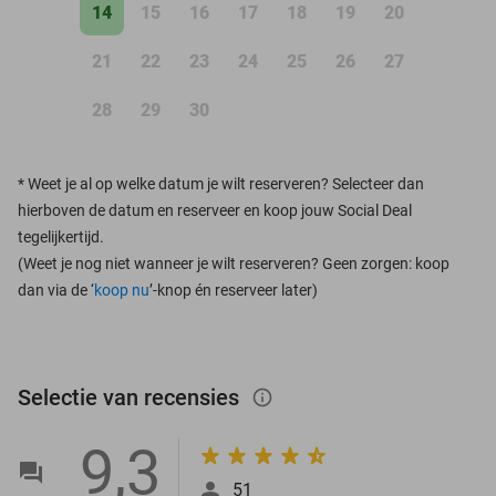
14
15
16
17
18
19
20
21
22
23
24
25
26
27
28
29
30
*
Weet je al op welke datum je wilt reserveren? Selecteer dan
hierboven de datum en reserveer en koop jouw Social Deal
tegelijkertijd.
(Weet je nog niet wanneer je wilt reserveren? Geen zorgen: koop
dan via de ‘
koop nu
’-knop én reserveer later)
Selectie van recensies
info_outlined
9,3
51