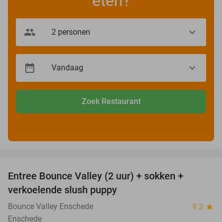
eten?
Zoek Restaurant
favorite_border
Entree Bounce Valley (2 uur) + sokken +
41%
verkoelende slush puppy
Bounce Valley Enschede
9.3
star
Enschede