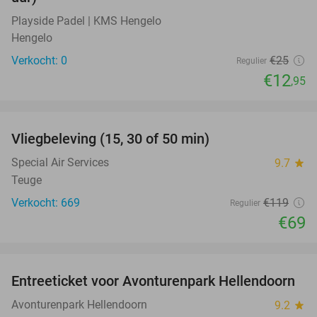
Playside Padel | KMS Hengelo
Hengelo
Verkocht: 0
€25
Regulier
€12
,95
favorite_border
Vliegbeleving (15, 30 of 50 min)
42%
Special Air Services
9.7
star
Teuge
Verkocht: 669
€119
Regulier
€69
favorite_border
Entreeticket voor Avonturenpark Hellendoorn
41%
Avonturenpark Hellendoorn
9.2
star