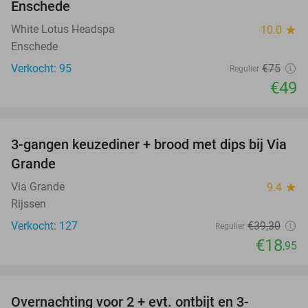
Enschede
White Lotus Headspa
10.0
star
Enschede
Verkocht: 95
€75
Regulier
€49
favorite_border
3-gangen keuzediner + brood met dips bij Via
52%
Grande
Via Grande
9.4
star
Rijssen
Verkocht: 127
€39
,30
Regulier
€18
,95
favorite_border
Overnachting voor 2 + evt. ontbijt en 3-