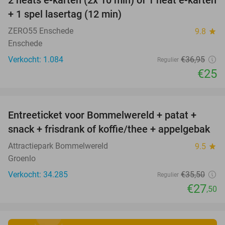
2 heats e-karten (2x 10 min) of 1 heat e-karten
32%
+ 1 spel lasertag (12 min)
ZERO55 Enschede
9.8
star
Enschede
Verkocht: 1.084
€36
,95
Regulier
€25
favorite_border
Entreeticket voor Bommelwereld + patat +
23%
snack + frisdrank of koffie/thee + appelgebak
Attractiepark Bommelwereld
9.5
star
Groenlo
Verkocht: 34.285
€35
,50
Regulier
€27
,50