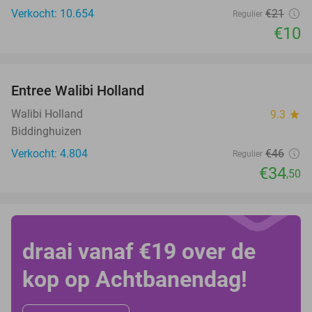
Verkocht: 10.654
€21
Regulier
€10
favorite_border
Entree Walibi Holland
25%
Walibi Holland
9.3
star
Biddinghuizen
Verkocht: 4.804
€46
Regulier
€34
,50
draai vanaf €19 over de
kop op Achtbanendag!