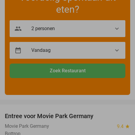
eten?
Zoek Restaurant
favorite_border
Entree voor Movie Park Germany
38%
Movie Park Germany
9.4
star
Bottrop