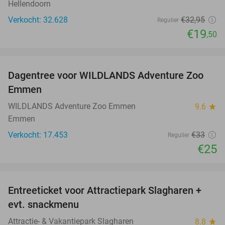
Hellendoorn
Verkocht: 32.628
€32
,95
Regulier
€19
,50
favorite_border
Dagentree voor WILDLANDS Adventure Zoo
24%
Emmen
WILDLANDS Adventure Zoo Emmen
9.6
star
Emmen
Verkocht: 17.453
€33
Regulier
€25
favorite_border
Entreeticket voor Attractiepark Slagharen +
41%
evt. snackmenu
Attractie- & Vakantiepark Slagharen
8.8
star