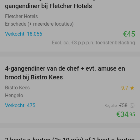
gangendiner bij Fletcher Hotels
Fletcher Hotels
Enschede (+ meerdere locaties)
€45
Verkocht: 18.056
Excl. ca. €3 p.p.p.n. toeristenbelasting
favorite_border
4-gangendiner van de chef + evt. amuse en
40%
brood bij Bistro Kees
Bistro Kees
9.7
star
Hengelo
Verkocht: 475
€58
Regulier
€34
,95
favorite_border