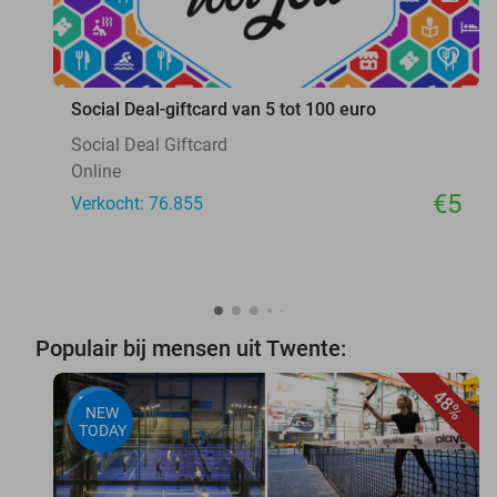
favorite_border
Social Deal-giftcard van 5 tot 100 euro
Social Deal Giftcard
Online
€5
Verkocht: 76.855
Populair bij mensen uit Twente:
48%
NEW
TODAY