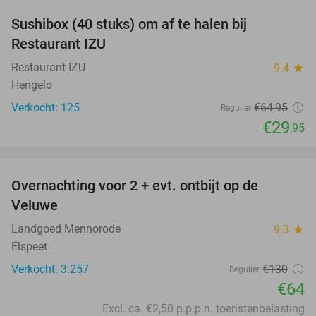
Sushibox (40 stuks) om af te halen bij
54%
Restaurant IZU
Restaurant IZU
9.4
star
Hengelo
Verkocht: 125
€64
,95
Regulier
€29
,95
favorite_border
Overnachting voor 2 + evt. ontbijt op de
51%
Veluwe
Landgoed Mennorode
9.3
star
Elspeet
Verkocht: 3.257
€130
Regulier
€64
Excl. ca. €2,50 p.p.p.n. toeristenbelasting