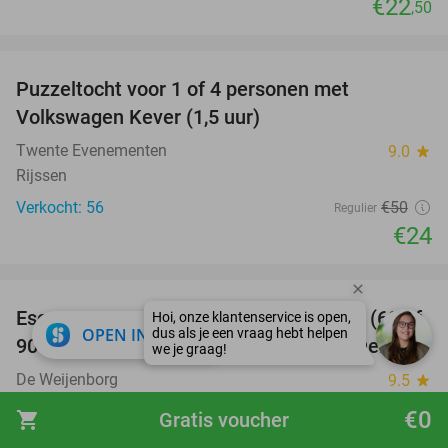
€22
,50
favorite_border
Puzzeltocht voor 1 of 4 personen met
52%
Volkswagen Kever (1,5 uur)
Twente Evenementen
9.0
star
Rijssen
Verkocht: 56
€50
Regulier
€24
favorite_border
Escaperoom naar keuze (2-6 personen) (60 of
51%
close
OPEN IN APP
90 min) + evt. bittergarnituur in hartje Delden
De Weijenborg
9.5
star
Delden
€0
shopping_cart
Gratis voucher
Verkocht: 44
€131
Regulier