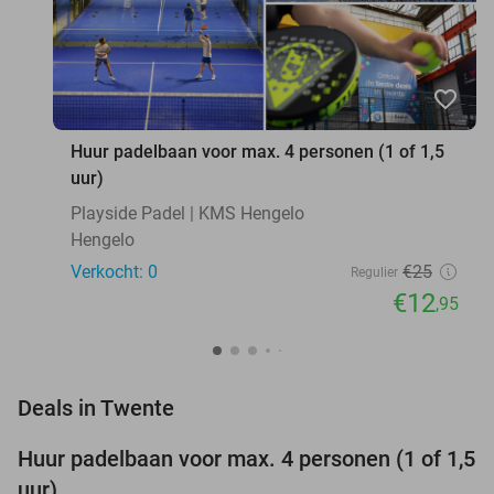
favorite_border
Huur padelbaan voor max. 4 personen (1 of 1,5
uur)
Playside Padel | KMS Hengelo
Hengelo
Verkocht: 0
€25
Regulier
€12
,95
favorite_border
Deals in Twente
Huur padelbaan voor max. 4 personen (1 of 1,5
48%
NEW
uur)
TODAY