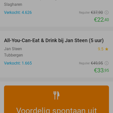
Slagharen
Verkocht: 4.626
€37
,90
Regulier
€22
,40
favorite_border
All-You-Can-Eat & Drink bij Jan Steen (5 uur)
32%
Jan Steen
9.5
star
Tubbergen
Verkocht: 1.665
€49
,95
Regulier
€33
,95
Voordelig spontaan uit