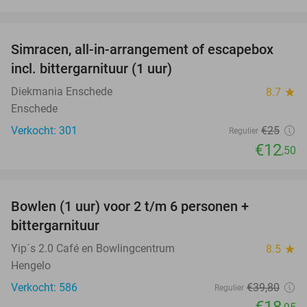
favorite_border
Simracen, all-in-arrangement of escapebox
50%
incl. bittergarnituur (1 uur)
Diekmania Enschede
8.7
star
Enschede
Verkocht: 301
€25
Regulier
€12
,50
favorite_border
Bowlen (1 uur) voor 2 t/m 6 personen +
52%
bittergarnituur
Yip´s 2.0 Café en Bowlingcentrum
8.5
star
Hengelo
Verkocht: 586
€39
,80
Regulier