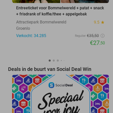
Entreeticket voor Bommelwereld + patat + snack
+ frisdrank of koffie/thee + appelgebak
Attractiepark Bommelwereld
9.5
star
Groenlo
Verkocht: 34.285
€35
,50
Regulier
€27
,50
Deals in de buurt van Social Deal Win