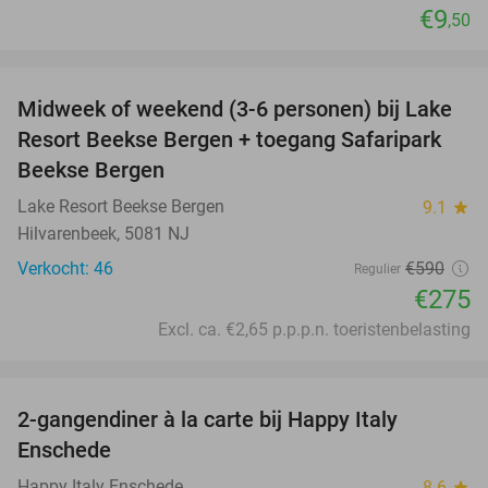
€9
,50
favorite_border
Midweek of weekend (3-6 personen) bij Lake
53%
Resort Beekse Bergen + toegang Safaripark
Beekse Bergen
Lake Resort Beekse Bergen
9.1
star
Hilvarenbeek, 5081 NJ
Verkocht: 46
€590
Regulier
€275
Excl. ca. €2,65 p.p.p.n. toeristenbelasting
favorite_border
2-gangendiner à la carte bij Happy Italy
35%
Enschede
Happy Italy Enschede
8.6
star