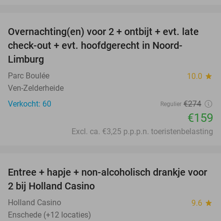
favorite_border
Overnachting(en) voor 2 + ontbijt + evt. late
42%
check-out + evt. hoofdgerecht in Noord-
Limburg
Parc Boulée
10.0
star
Ven-Zelderheide
Verkocht: 60
€274
Regulier
€159
Excl. ca. €3,25 p.p.p.n. toeristenbelasting
favorite_border
Entree + hapje + non-alcoholisch drankje voor
52%
2 bij Holland Casino
Holland Casino
9.6
star
Enschede (+12 locaties)