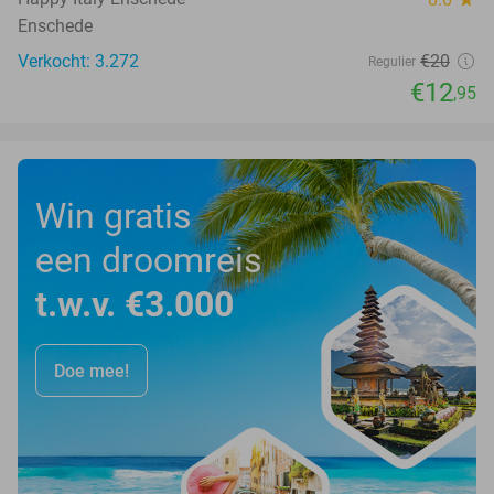
Enschede
Verkocht: 3.272
€20
Regulier
€12
,95
Win gratis
een droomreis
t.w.v. €3.000
Doe mee!