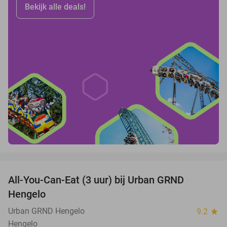
Bekijk alle deals!
favorite_border
All-You-Can-Eat (3 uur) bij Urban GRND
18%
Hengelo
Urban GRND Hengelo
9.2
star
Hengelo