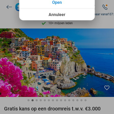
Open
Ontdek 15.000+ deals
7 dagen per week beschikbaar
Annuleer
Bereikbaar vanaf 07
10+ miljoen leden
9,4
op basis van
205.983 reviews
Ontdek 15.000+ deals
7 dagen per week beschikbaar
10+ miljoen leden
favorite_border
Gratis kans op een droomreis t.w.v. €3.000