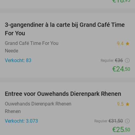
€18
,95
favorite_border
3-gangendiner à la carte bij Grand Café Time
32%
For You
Grand Café Time For You
9.4
star
Neede
Verkocht: 83
€36
Regulier
€24
,50
favorite_border
Entree voor Ouwehands Dierenpark Rhenen
19%
Ouwehands Dierenpark Rhenen
9.5
star
Rhenen
Verkocht: 3.073
€31
,50
Regulier
€25
,50