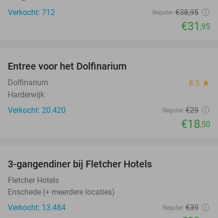
Verkocht: 712
€38
,95
Regulier
€31
,95
favorite_border
Entree voor het Dolfinarium
36%
Dolfinarium
8.5
star
Harderwijk
Verkocht: 20.420
€29
Regulier
€18
,50
favorite_border
3-gangendiner bij Fletcher Hotels
42%
Fletcher Hotels
Enschede (+ meerdere locaties)
Verkocht: 13.484
€39
Regulier