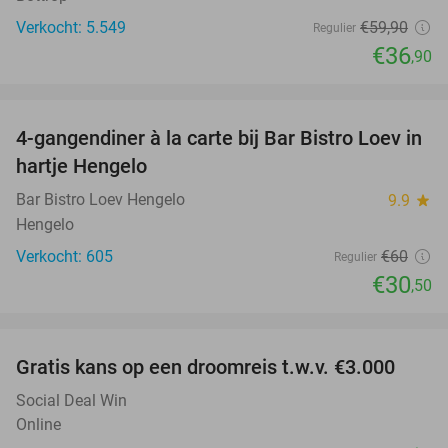
Verkocht: 5.549
€59
,90
Regulier
€36
,90
favorite_border
4-gangendiner à la carte bij Bar Bistro Loev in
49%
hartje Hengelo
Bar Bistro Loev Hengelo
9.9
star
Hengelo
Verkocht: 605
€60
Regulier
€30
,50
favorite_border
Gratis kans op een droomreis t.w.v. €3.000
Social Deal Win
Online