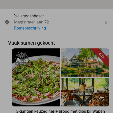
's-Hertogenbosch
Magistratenlaan 72
Routebeschrijving
Vaak samen gekocht
44%
favorite_border
3-gangen keuzediner + brood met dips bij Wapen