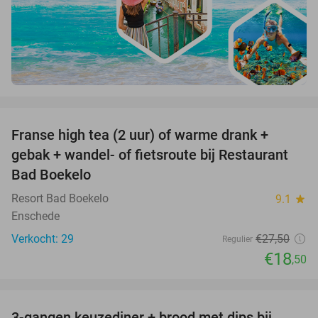
favorite_border
Franse high tea (2 uur) of warme drank +
33%
gebak + wandel- of fietsroute bij Restaurant
Bad Boekelo
Resort Bad Boekelo
9.1
star
Enschede
Verkocht: 29
€27
,50
Regulier
€18
,50
favorite_border
3-gangen keuzediner + brood met dips bij