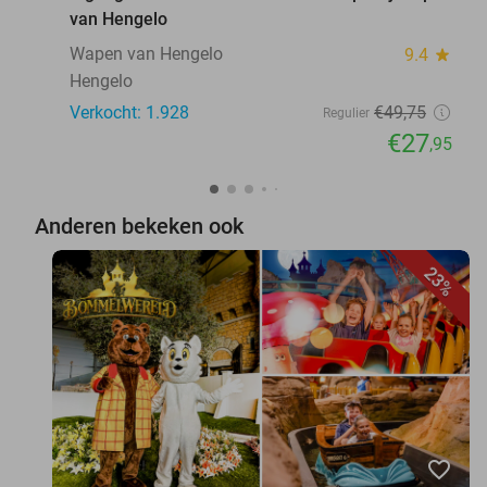
van Hengelo
Wapen van Hengelo
9.4
star
Hengelo
Verkocht: 1.928
€49
,75
Regulier
€27
,95
Anderen bekeken ook
23%
favorite_border