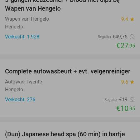
44%
Wapen van Hengelo
Wapen van Hengelo
9.4
star
Hengelo
Verkocht: 1.928
€49
,75
Regulier
€27
,95
favorite_border
Complete autowasbeurt + evt. velgenreiniger
42%
Autowas Twente
9.6
star
Hengelo
Verkocht: 276
€19
Regulier
€10
,95
favorite_border
(Duo) Japanese head spa (60 min) in hartje
35%