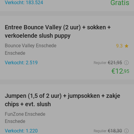
Gratis
Verkocht: 183.524
favorite_border
Entree Bounce Valley (2 uur) + sokken +
41%
verkoelende slush puppy
Bounce Valley Enschede
9.3
star
Enschede
Verkocht: 2.519
€21
,95
Regulier
€12
,95
favorite_border
Jumpen (1,5 of 2 uur) + jumpsokken + zakje
48%
chips + evt. slush
FunZone Enschede
Enschede
Verkocht: 1.220
€18
,30
Regulier