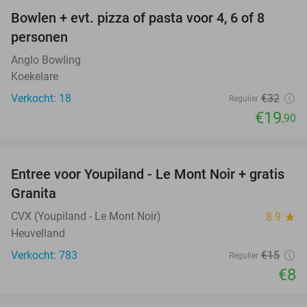
Bowlen + evt. pizza of pasta voor 4, 6 of 8
38%
personen
Anglo Bowling
Koekelare
Verkocht: 18
€32
Regulier
€19
,90
favorite_border
Entree voor Youpiland - Le Mont Noir + gratis
47%
Granita
CVX (Youpiland - Le Mont Noir)
8.9
star
Heuvelland
Verkocht: 783
€15
Regulier
€8
favorite_border