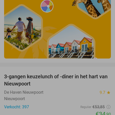
favorite_border
3-gangen keuzelunch of -diner in het hart van
35%
Nieuwpoort
De Haven Nieuwpoort
9.7
star
Nieuwpoort
Verkocht: 397
€53
,85
Regulier
€34
,90