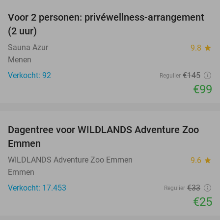
Voor 2 personen: privéwellness-arrangement
32%
(2 uur)
Sauna Azur
9.8
star
Menen
Verkocht: 92
€145
Regulier
€99
favorite_border
Dagentree voor WILDLANDS Adventure Zoo
24%
Emmen
WILDLANDS Adventure Zoo Emmen
9.6
star
Emmen
Verkocht: 17.453
€33
Regulier
€25
favorite_border