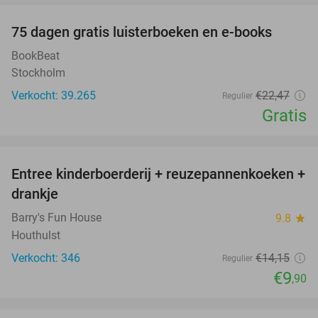
100%
75 dagen gratis luisterboeken en e-books
BookBeat
Stockholm
Verkocht: 39.265
€22
,47
Regulier
Gratis
favorite_border
Entree kinderboerderij + reuzepannenkoeken +
30%
drankje
Barry's Fun House
9.8
star
Houthulst
Verkocht: 346
€14
,15
Regulier
€9
,90
favorite_border