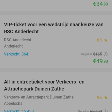
€34
,90
favorite_border
VIP-ticket voor een wedstrijd naar keuze van
70%
RSC Anderlecht
RSC Anderlecht
8.9
star
Anderlecht
Verkocht: 364
€165
Regulier
€49
,90
favorite_border
All-in entreeticket voor Verkeers- en
15%
Attractiepark Duinen Zathe
Verkeers- en Attractiepark Duinen Zathe
9.8
star
Appelscha
Verkocht: 45.438
€23
,50
Regulier