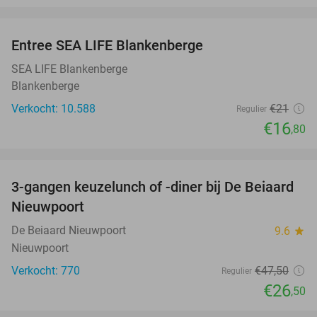
favorite_border
Entree SEA LIFE Blankenberge
20%
SEA LIFE Blankenberge
Blankenberge
Verkocht: 10.588
€21
Regulier
€16
,80
favorite_border
3-gangen keuzelunch of -diner bij De Beiaard
44%
Nieuwpoort
De Beiaard Nieuwpoort
9.6
star
Nieuwpoort
Verkocht: 770
€47
,50
Regulier
€26
,50
favorite_border