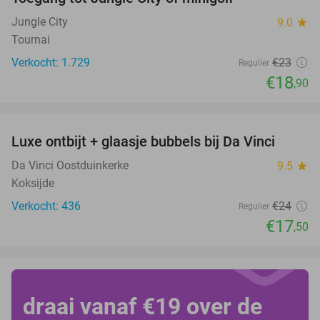
18%
Jungle City
9.0
star
Tournai
Verkocht: 1.729
€23
Regulier
€18
,90
favorite_border
Luxe ontbijt + glaasje bubbels bij Da Vinci
27%
Da Vinci Oostduinkerke
9.5
star
Koksijde
Verkocht: 436
€24
Regulier
€17
,50
draai vanaf €19 over de