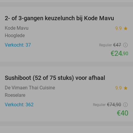
favorite_border
2- of 3-gangen keuzelunch bij Kode Mavu
47%
Kode Mavu
9.9
star
Hooglede
Verkocht: 37
€47
Regulier
€24
,90
favorite_border
Sushiboot (52 of 75 stuks) voor afhaal
47%
De Vimaen Thai Cuisine
9.9
star
Roeselare
Verkocht: 362
€74
,90
Regulier
€40
favorite_border