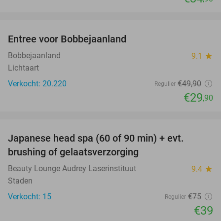
favorite_border
Entree voor Bobbejaanland
40%
Bobbejaanland
9.1
star
Lichtaart
Verkocht: 20.220
€49
,90
Regulier
€29
,90
favorite_border
Japanese head spa (60 of 90 min) + evt.
48%
brushing of gelaatsverzorging
Beauty Lounge Audrey Laserinstituut
9.4
star
Staden
Verkocht: 15
€75
Regulier
€39