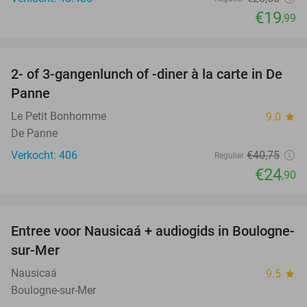
€19
,99
favorite_border
2- of 3-gangenlunch of -diner à la carte in De
39%
Panne
Le Petit Bonhomme
9.0
star
De Panne
Verkocht: 406
€40
,75
Regulier
€24
,90
favorite_border
Entree voor Nausicaá + audiogids in Boulogne-
27%
sur-Mer
Nausicaá
9.5
star
Boulogne-sur-Mer