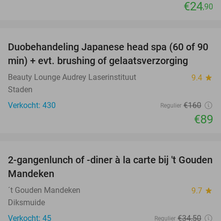
€24
,90
favorite_border
Duobehandeling Japanese head spa (60 of 90
44%
min) + evt. brushing of gelaatsverzorging
Beauty Lounge Audrey Laserinstituut
9.4
star
Staden
Verkocht: 430
€160
Regulier
€89
favorite_border
2-gangenlunch of -diner à la carte bij 't Gouden
32%
Mandeken
´t Gouden Mandeken
9.7
star
Diksmuide
Verkocht: 45
€34
,50
Regulier