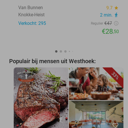
Van Bunnen
9.7
star
Knokke-Heist
2 min.
directions_walk
Verkocht: 295
€47
Regulier
€28
,50
Populair bij mensen uit Westhoek:
33%
favorite_border