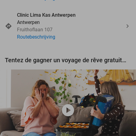
Clinic Lima Kas Antwerpen
Antwerpen
Fruithoflaan 107
Routebeschrijving
Tentez de gagner un voyage de rêve gratuit d'une valeur de 3.000 € !
play_circle