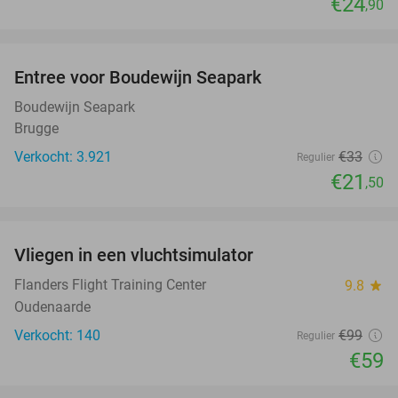
€24
,90
favorite_border
Entree voor Boudewijn Seapark
35%
Boudewijn Seapark
Brugge
Verkocht: 3.921
€33
Regulier
€21
,50
favorite_border
Vliegen in een vluchtsimulator
40%
Flanders Flight Training Center
9.8
star
Oudenaarde
Verkocht: 140
€99
Regulier
€59