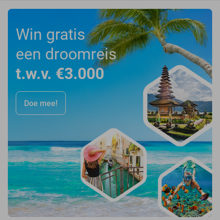
Win gratis
een droomreis
t.w.v. €3.000
Doe mee!