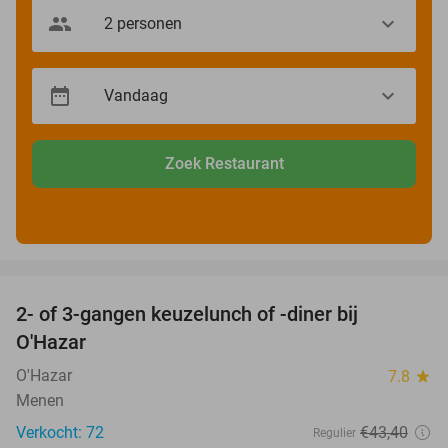
Zoek Restaurant
favorite_border
2- of 3-gangen keuzelunch of -diner bij
43%
O'Hazar
O'Hazar
7.8
star
Menen
Verkocht: 72
€43
,40
Regulier