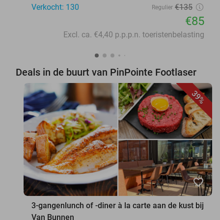
Verkocht: 130
€135
Regulier
€85
Excl. ca. €4,40 p.p.p.n. toeristenbelasting
Deals in de buurt van PinPointe Footlaser
39%
favorite_border
3-gangenlunch of -diner à la carte aan de kust bij
Van Bunnen