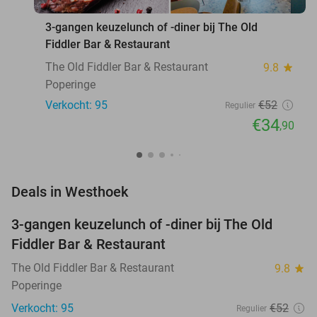
3-gangen keuzelunch of -diner bij The Old
Fiddler Bar & Restaurant
The Old Fiddler Bar & Restaurant
9.8
star
Poperinge
Verkocht: 95
€52
Regulier
€34
,90
favorite_border
Deals in Westhoek
3-gangen keuzelunch of -diner bij The Old
33%
Fiddler Bar & Restaurant
The Old Fiddler Bar & Restaurant
9.8
star
Poperinge
Verkocht: 95
€52
Regulier