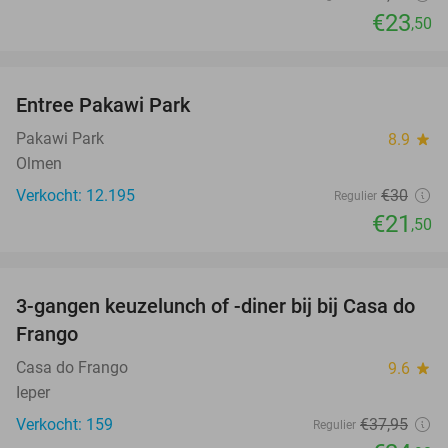
€23
,50
favorite_border
Entree Pakawi Park
28%
Pakawi Park
8.9
star
Olmen
Verkocht: 12.195
€30
Regulier
€21
,50
favorite_border
3-gangen keuzelunch of -diner bij bij Casa do
34%
Frango
Casa do Frango
9.6
star
Ieper
Verkocht: 159
€37
,95
Regulier