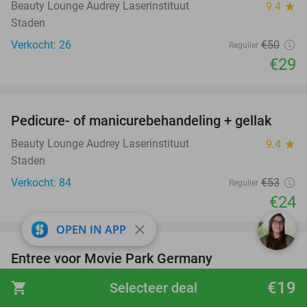
Beauty Lounge Audrey Laserinstituut
9.4
star
Staden
Verkocht: 26
€50
Regulier
€29
favorite_border
Pedicure- of manicurebehandeling + gellak
55%
Beauty Lounge Audrey Laserinstituut
9.4
star
Staden
Verkocht: 84
€53
Regulier
€24
favorite_border
close
OPEN IN APP
Entree voor Movie Park Germany
38%
Movie Park Germany
9.4
star
€19
shopping_cart
Selecteer deal
Bottrop