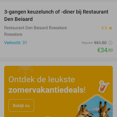
3-gangen keuzelunch of -diner bij Restaurant
43%
Den Beiaard
Restaurant Den Beiaard Roeselare
9.9
star
Roeselare
Verkocht: 31
€61
,50
Regulier
€34
,90
Ontdek de leukste
zomervakantiedeals
!
Bekijk nu