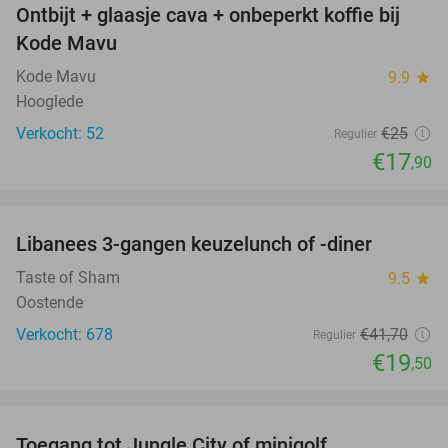
Ontbijt + glaasje cava + onbeperkt koffie bij
28%
Kode Mavu
Kode Mavu
9.9
star
Hooglede
Verkocht: 52
€25
Regulier
€17
,90
favorite_border
Libanees 3-gangen keuzelunch of -diner
53%
Taste of Sham
9.5
star
Oostende
Verkocht: 678
€41
,70
Regulier
€19
,50
favorite_border
Toegang tot Jungle City of minigolf