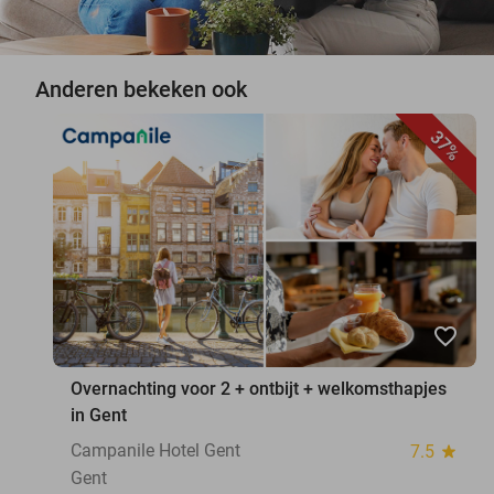
Anderen bekeken ook
37%
favorite_border
Overnachting voor 2 + ontbijt + welkomsthapjes
in Gent
Campanile Hotel Gent
7.5
star
Gent