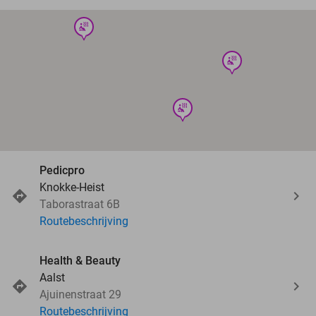
wellness
wellness
wellness
Pedicpro
Knokke-Heist
Taborastraat 6B
Routebeschrijving
Health & Beauty
Aalst
Ajuinenstraat 29
Routebeschrijving