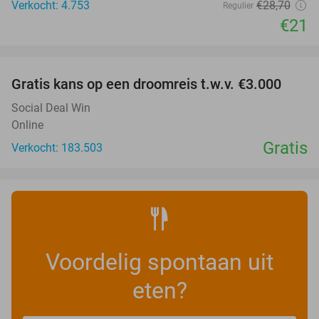
Verkocht: 4.753
€28
,70
Regulier
€21
favorite_border
Gratis kans op een droomreis t.w.v. €3.000
Social Deal Win
Online
Gratis
Verkocht: 183.503
Voordelig spontaan uit
eten?