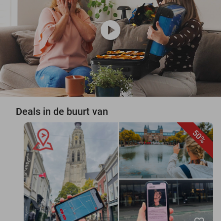
play_circle
Deals in de buurt van
50%