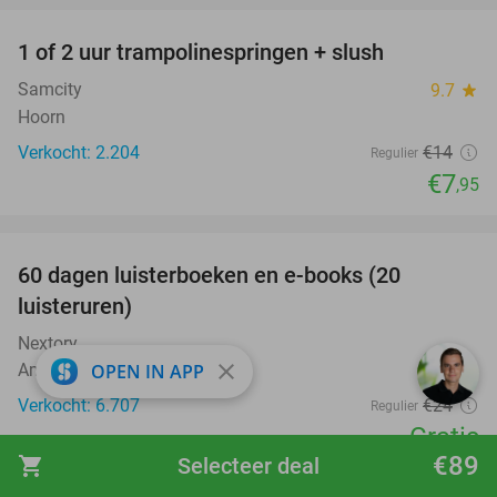
1 of 2 uur trampolinespringen + slush
43%
Samcity
9.7
star
Hoorn
Verkocht: 2.204
€14
Regulier
€7
,95
favorite_border
100%
60 dagen luisterboeken en e-books (20
luisteruren)
Nextory
close
OPEN IN APP
Amsterdam
Verkocht: 6.707
€24
Regulier
Gratis
€89
shopping_cart
Selecteer deal
favorite_border