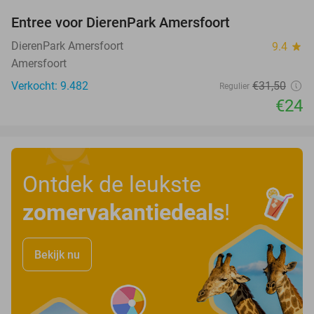
Entree voor DierenPark Amersfoort
24%
DierenPark Amersfoort
9.4
star
Amersfoort
Verkocht: 9.482
€31
,50
Regulier
€24
Ontdek de leukste
zomervakantiedeals
!
Bekijk nu