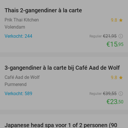
Thais 2-gangendiner à la carte
27%
Prik Thai Kitchen
9.8
star
Volendam
Verkocht: 244
€21
,95
Regulier
€15
,95
favorite_border
3-gangendiner à la carte bij Café Aad de Wolf
41%
Café Aad de Wolf
9.8
star
Purmerend
Verkocht: 589
€39
,55
Regulier
€23
,50
favorite_border
Japanese head spa voor 1 of 2 personen (90
31%