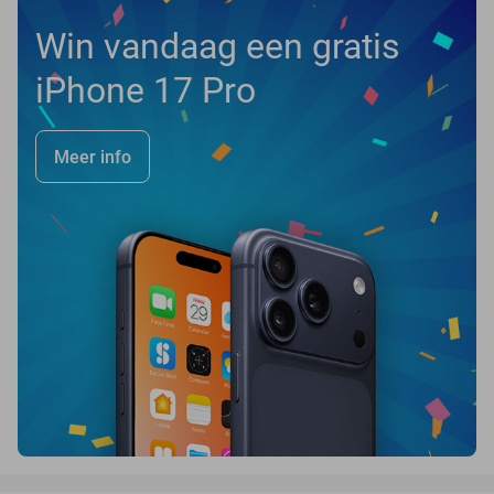
Win vandaag een gratis
iPhone 17 Pro
Meer info
favorite_border