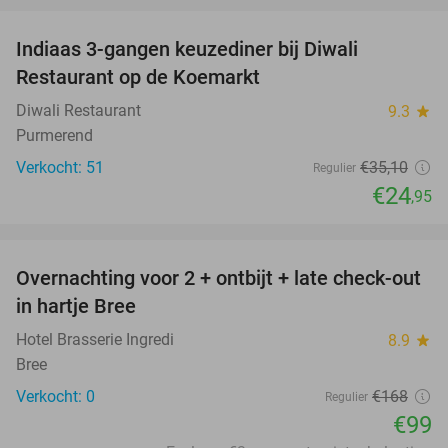
Indiaas 3-gangen keuzediner bij Diwali
29%
Restaurant op de Koemarkt
Diwali Restaurant
9.3
star
Purmerend
Verkocht: 51
€35
,10
Regulier
€24
,95
favorite_border
Overnachting voor 2 + ontbijt + late check-out
41%
NEW
in hartje Bree
TODAY
Hotel Brasserie Ingredi
8.9
star
Bree
Verkocht: 0
€168
Regulier
€99