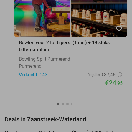
favorite_border
Bowlen voor 2 tot 6 pers. (1 uur) + 18 stuks
bittergarnituur
Bowling Split Purmerend
Purmerend
Verkocht: 143
€37
,45
Regulier
€24
,95
favorite_border
Deals in Zaanstreek-Waterland