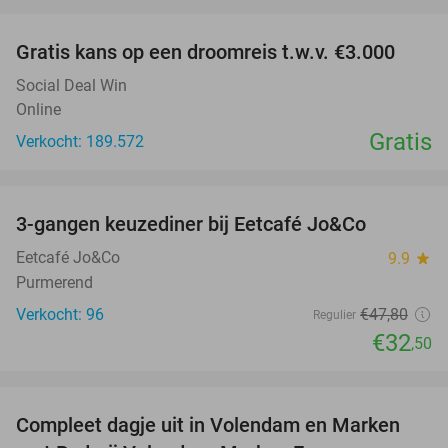
favorite_border
Gratis kans op een droomreis t.w.v. €3.000
Social Deal Win
Online
Gratis
Verkocht: 189.572
favorite_border
3-gangen keuzediner bij Eetcafé Jo&Co
32%
Eetcafé Jo&Co
9.9
star
Purmerend
Verkocht: 96
€47
,80
Regulier
€32
,50
favorite_border
Compleet dagje uit in Volendam en Marken
55%