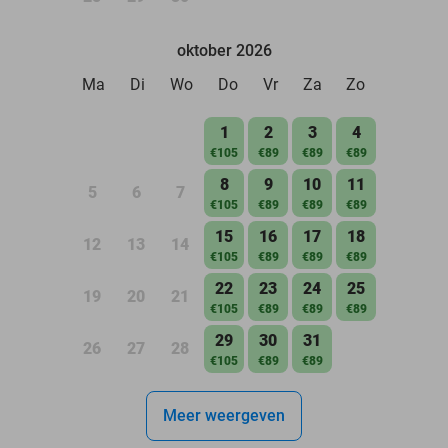
oktober 2026
Ma
Di
Wo
Do
Vr
Za
Zo
1
2
3
4
€105
€89
€89
€89
8
9
10
11
5
6
7
€105
€89
€89
€89
15
16
17
18
12
13
14
€105
€89
€89
€89
22
23
24
25
19
20
21
€105
€89
€89
€89
29
30
31
26
27
28
€105
€89
€89
Meer weergeven