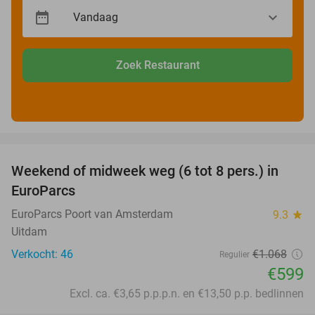
Zoek Restaurant
favorite_border
Weekend of midweek weg (6 tot 8 pers.) in
44%
EuroParcs
EuroParcs Poort van Amsterdam
9.3
star
Uitdam
Verkocht: 46
€1.068
Regulier
€599
Excl. ca. €3,65 p.p.p.n. en €13,50 p.p. bedlinnen