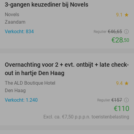
3-gangen keuzediner bij Novels
39%
Novels
9.1
star
Zaandam
Verkocht: 834
€46
,65
Regulier
€28
,50
favorite_border
Overnachting voor 2 + evt. ontbijt + late check-
30%
out in hartje Den Haag
The ALD Boutique Hotel
9.4
star
Den Haag
Verkocht: 1.240
€157
Regulier
€110
Excl. ca. €7,50 p.p.p.n. toeristenbelasting