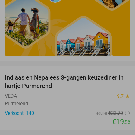
favorite_border
Indiaas en Nepalees 3-gangen keuzediner in
41%
hartje Purmerend
VEDA
9.7
star
Purmerend
Verkocht: 140
€33
,70
Regulier
€19
,95
favorite_border