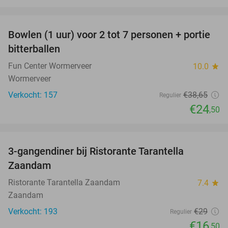
favorite_border
Bowlen (1 uur) voor 2 tot 7 personen + portie
37%
bitterballen
Fun Center Wormerveer
10.0
star
Wormerveer
Verkocht: 157
€38
,65
Regulier
€24
,50
favorite_border
3-gangendiner bij Ristorante Tarantella
43%
Zaandam
Ristorante Tarantella Zaandam
7.4
star
Zaandam
Verkocht: 193
€29
Regulier
€16
,50