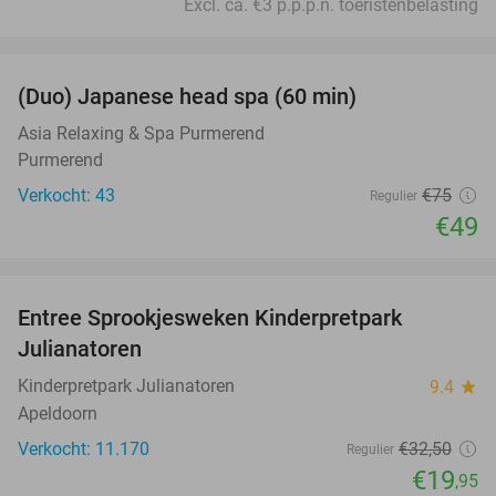
Excl. ca. €3 p.p.p.n. toeristenbelasting
favorite_border
(Duo) Japanese head spa (60 min)
35%
Asia Relaxing & Spa Purmerend
Purmerend
Verkocht: 43
€75
Regulier
€49
favorite_border
Entree Sprookjesweken Kinderpretpark
39%
Julianatoren
Kinderpretpark Julianatoren
9.4
star
Apeldoorn
Verkocht: 11.170
€32
,50
Regulier
€19
,95