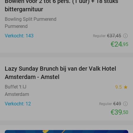
Bowlen voor 2 tot 6 pers. (1 uur) + 18 stuks
33%
bittergarnituur
Bowling Split Purmerend
Purmerend
Verkocht: 143
€37
,45
Regulier
€24
,95
favorite_border
Lazy Sunday Brunch bij van der Valk Hotel
19%
NEW
Amsterdam - Amstel
TODAY
Buffet ‘t IJ
9.5
star
Amsterdam
Verkocht: 12
€49
Regulier
€39
,50