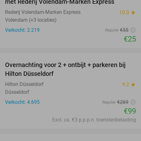
met Rederij Volendam-Marken Express
Rederij Volendam-Marken Express
10.0
star
Volendam (+3 locaties)
Verkocht: 2.219
€55
Regulier
€25
favorite_border
Overnachting voor 2 + ontbijt + parkeren bij
63%
Hilton Düsseldorf
Hilton Düsseldorf
9.2
star
Düsseldorf
Verkocht: 4.695
€269
Regulier
€99
Excl. ca. €3 p.p.p.n. toeristenbelasting
favorite_border