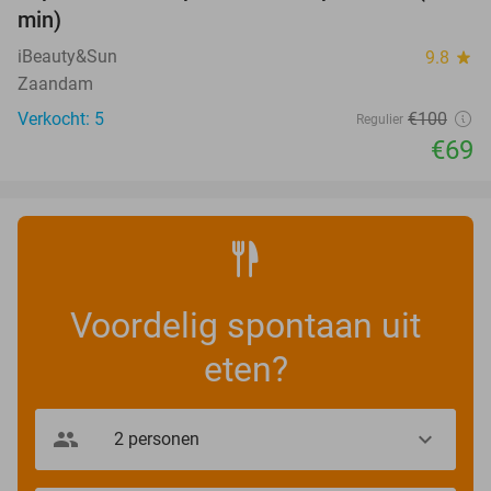
min)
iBeauty&Sun
9.8
star
Zaandam
Verkocht: 5
€100
Regulier
€69
Voordelig spontaan uit
eten?