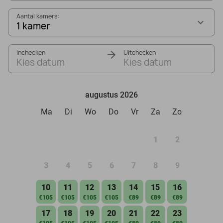
Aantal kamers:
1 kamer
Inchecken
Uitchecken
Kies datum
Kies datum
augustus 2026
Ma
Di
Wo
Do
Vr
Za
Zo
1
2
3
4
5
6
7
8
9
10
11
12
13
14
15
16
€105
€105
€105
€105
€89
€89
€89
17
18
19
20
21
22
23