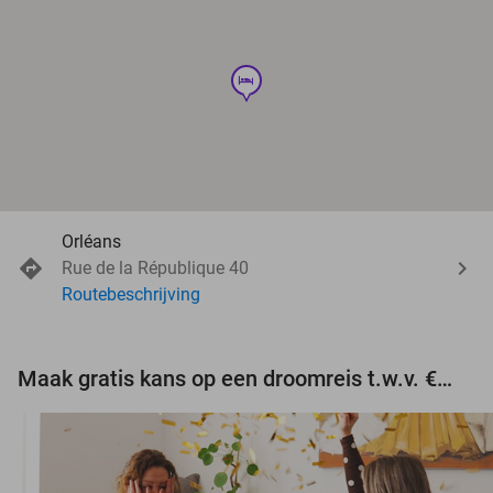
hotel
Orléans
Rue de la République 40
Routebeschrijving
Maak gratis kans op een droomreis t.w.v. €3.000!