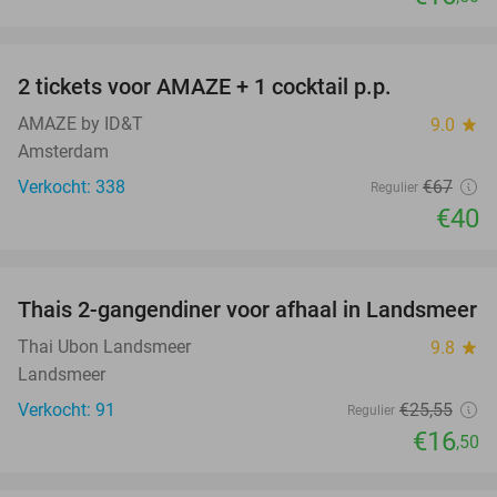
favorite_border
2 tickets voor AMAZE + 1 cocktail p.p.
40%
AMAZE by ID&T
9.0
star
Amsterdam
Verkocht: 338
€67
Regulier
€40
favorite_border
Thais 2-gangendiner voor afhaal in Landsmeer
35%
Thai Ubon Landsmeer
9.8
star
Landsmeer
Verkocht: 91
€25
,55
Regulier
€16
,50
favorite_border