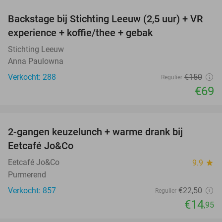
Backstage bij Stichting Leeuw (2,5 uur) + VR
54%
experience + koffie/thee + gebak
Stichting Leeuw
Anna Paulowna
Verkocht: 288
€150
Regulier
€69
favorite_border
2-gangen keuzelunch + warme drank bij
34%
Eetcafé Jo&Co
Eetcafé Jo&Co
9.9
star
Purmerend
Verkocht: 857
€22
,50
Regulier
€14
,95
favorite_border