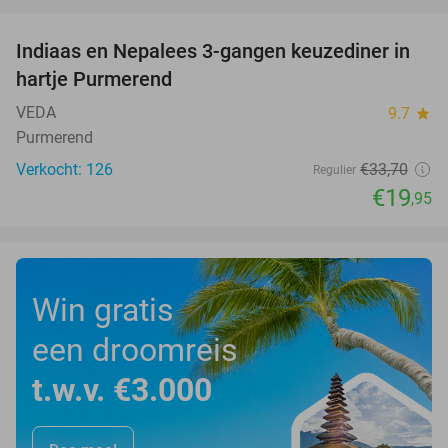
favorite_border
Indiaas en Nepalees 3-gangen keuzediner in
41%
hartje Purmerend
VEDA
9.7
star
Purmerend
Verkocht: 126
€33
,70
Regulier
€19
,95
Win gratis
een droomreis
t.w.v. €3.000