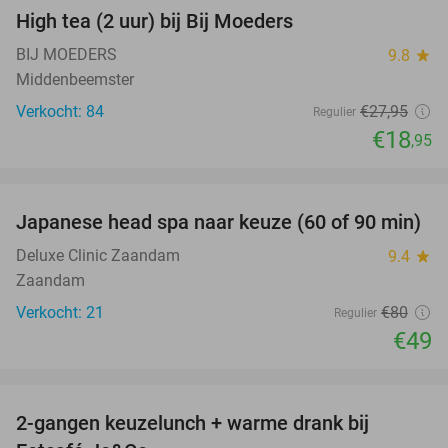
High tea (2 uur) bij Bij Moeders
32%
BIJ MOEDERS
9.8
star
Middenbeemster
Verkocht: 84
€27
,95
Regulier
€18
,95
favorite_border
Japanese head spa naar keuze (60 of 90 min)
39%
Deluxe Clinic Zaandam
9.4
star
Zaandam
Verkocht: 21
€80
Regulier
€49
favorite_border
2-gangen keuzelunch + warme drank bij
34%