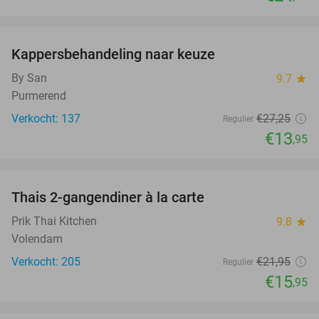
favorite_border
Kappersbehandeling naar keuze
49%
By San
9.7
star
Purmerend
Verkocht: 137
€27
,25
Regulier
€13
,95
favorite_border
Thais 2-gangendiner à la carte
27%
Prik Thai Kitchen
9.8
star
Volendam
Verkocht: 205
€21
,95
Regulier
€15
,95
favorite_border