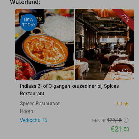
Waterland:
27%
NEW
TODAY
favorite_border
Indiaas 2- of 3-gangen keuzediner bij Spices
Restaurant
Spices Restaurant
9.9
star
Hoorn
Verkocht: 16
€29
,45
Regulier
€21
,50