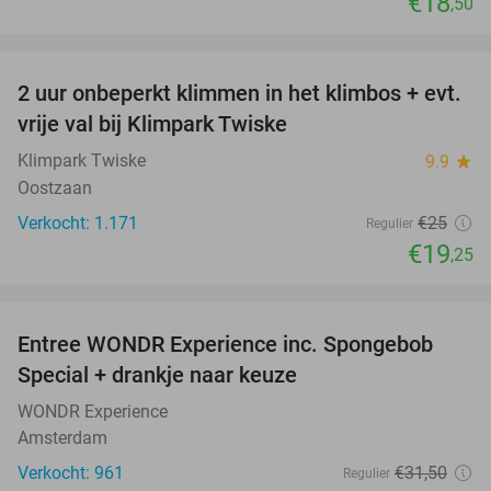
€18
,50
favorite_border
2 uur onbeperkt klimmen in het klimbos + evt.
23%
vrije val bij Klimpark Twiske
Klimpark Twiske
9.9
star
Oostzaan
Verkocht: 1.171
€25
Regulier
€19
,25
favorite_border
Entree WONDR Experience inc. Spongebob
27%
Special + drankje naar keuze
WONDR Experience
Amsterdam
Verkocht: 961
€31
,50
Regulier