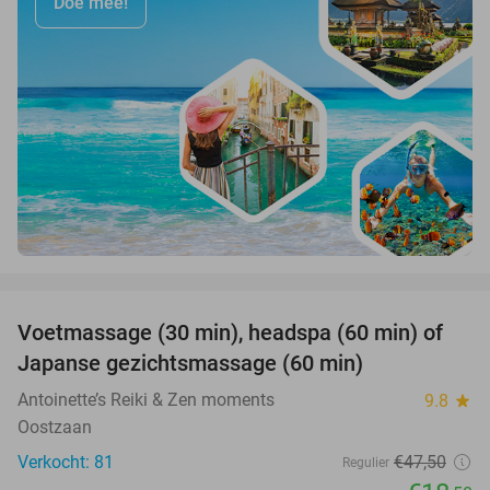
Doe mee!
favorite_border
Voetmassage (30 min), headspa (60 min) of
61%
Japanse gezichtsmassage (60 min)
Antoinette’s Reiki & Zen moments
9.8
star
Oostzaan
Verkocht: 81
€47
,50
Regulier