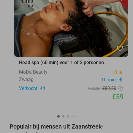
favorite_border
Head spa (60 min) voor 1 of 2 personen
MoDa Beauty
10
star
Zwaag
10 min.
directions_walk
Verkocht: 44
€82
,50
Regulier
€59
Populair bij mensen uit Zaanstreek-