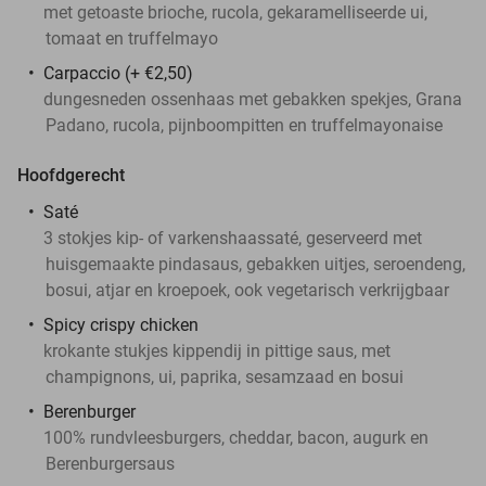
met getoaste brioche, rucola, gekaramelliseerde ui,
tomaat en truffelmayo
Carpaccio (+ €2,50)
dungesneden ossenhaas met gebakken spekjes, Grana
Padano, rucola, pijnboompitten en truffelmayonaise
Hoofdgerecht
Saté
3 stokjes kip- of varkenshaassaté, geserveerd met
huisgemaakte pindasaus, gebakken uitjes, seroendeng,
bosui, atjar en kroepoek, ook vegetarisch verkrijgbaar
Spicy crispy chicken
krokante stukjes kippendij in pittige saus, met
champignons, ui, paprika, sesamzaad en bosui
Berenburger
100% rundvleesburgers, cheddar, bacon, augurk en
Berenburgersaus