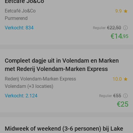
Eetcafé Jo&Co
Eetcafé Jo&Co
9.9
star
Purmerend
Verkocht: 834
€22
,50
Regulier
€14
,95
favorite_border
Compleet dagje uit in Volendam en Marken
55%
met Rederij Volendam-Marken Express
Rederij Volendam-Marken Express
10.0
star
Volendam (+3 locaties)
Verkocht: 2.124
€55
Regulier
€25
favorite_border
Midweek of weekend (3-6 personen) bij Lake
53%