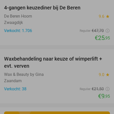
4-gangen keuzediner bij De Beren
46%
De Beren Hoorn
9.6
star
Zwaagdijk
Verkocht: 1.706
€47
,70
Regulier
€25
,95
favorite_border
Waxbehandeling naar keuze of wimperlift +
54%
evt. verven
Wax & Beauty by Gina
9.0
star
Zaandam
Verkocht: 38
€21
,50
Regulier
€9
,95