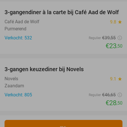
3-gangendiner à la carte bij Café Aad de Wolf
41%
Café Aad de Wolf
9.8
star
Purmerend
Verkocht: 532
€39
,55
Regulier
€23
,50
favorite_border
3-gangen keuzediner bij Novels
39%
Novels
9.1
star
Zaandam
Verkocht: 805
€46
,65
Regulier
€28
,50