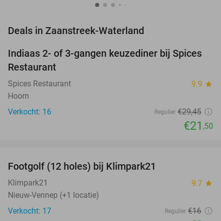
favorite_border
Deals in Zaanstreek-Waterland
Indiaas 2- of 3-gangen keuzediner bij Spices
27%
NEW
Restaurant
TODAY
Spices Restaurant
9.9
star
Hoorn
Verkocht: 16
€29
,45
Regulier
€21
,50
favorite_border
Footgolf (12 holes) bij Klimpark21
38%
NEW
TODAY
Klimpark21
9.7
star
Nieuw-Vennep (+1 locatie)
Verkocht: 17
€16
Regulier