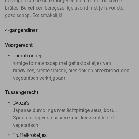
hoofdgerecht de Berenburger en sluit af met de crème
brûlée. Beleef een beregezellige avond met je favoriete
gezelschap. Eet smakelijk!
4-gangendiner
Voorgerecht
Tomatensoep
romige tomatensoep met gehaktballetjes van
rundvlees, crème fraîche, bieslook en breekbrood, ook
vegetarisch verkrijgbaar
Tussengerecht
Gyoza's
Japanse dumplings met lichtpittige saus, bosui,
Spaanse peper en sesamzaad, keuze uit kip of
vegetarisch
Truffelkroketjes