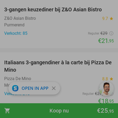
3-gangen keuzediner bij Z&O Asian Bistro
24%
Z&O Asian Bistro
9.7
star
Purmerend
Verkocht: 85
€29
Regulier
€21
,95
favorite_border
Italiaans 3-gangendiner à la carte bij Pizza De
31%
Mino
Pizza De Mino
8.8
star
Monnickendam
close
OPEN IN APP
Verkocht: 216
€27
,50
Regulier
€18
,95
favorite_border
€25
shopping_cart
Koop nu
,95