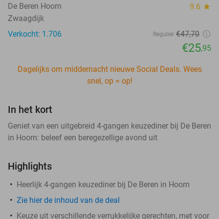
De Beren Hoorn
9.6
star
Zwaagdijk
Verkocht: 1.706
€47
,70
Regulier
€25
,95
Dagelijks om middernacht nieuwe Social Deals. Wees
snel, op = op!
In het kort
Geniet van een uitgebreid 4-gangen keuzediner bij De Beren
in Hoorn: beleef een beregezellige avond uit
Highlights
Heerlijk 4-gangen keuzediner bij De Beren in Hoorn
Zie hier de inhoud van de deal
Keuze uit verschillende verrukkelijke gerechten, met voor