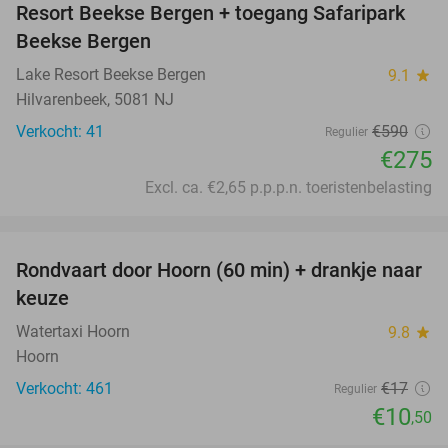
Resort Beekse Bergen + toegang Safaripark
Beekse Bergen
Lake Resort Beekse Bergen
9.1
star
Hilvarenbeek, 5081 NJ
Verkocht: 41
€590
Regulier
€275
Excl. ca. €2,65 p.p.p.n. toeristenbelasting
favorite_border
Rondvaart door Hoorn (60 min) + drankje naar
38%
keuze
Watertaxi Hoorn
9.8
star
Hoorn
Verkocht: 461
€17
Regulier
€10
,50