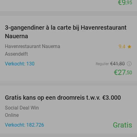
€9
,95
favorite_border
3-gangendiner à la carte bij Havenrestaurant
34%
Nauerna
Havenrestaurant Nauerna
9.4
star
Assendelft
Verkocht: 130
€41
,80
Regulier
€27
,50
favorite_border
Gratis kans op een droomreis t.w.v. €3.000
Social Deal Win
Online
Gratis
Verkocht: 182.726
favorite_border