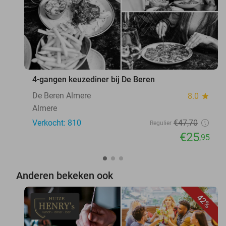
4-gangen keuzediner bij De Beren
De Beren Almere
8.0
star
Almere
Verkocht: 810
€47
,70
Regulier
€25
,95
Anderen bekeken ook
42%