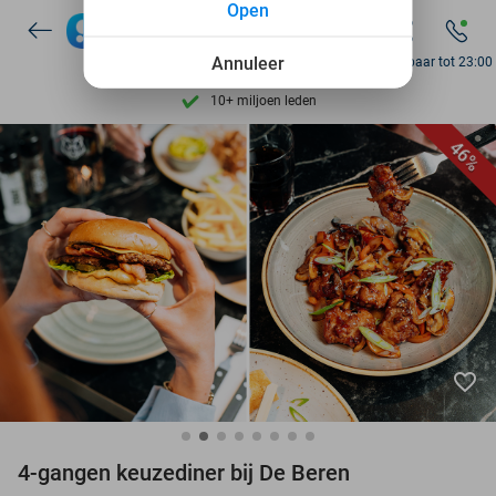
Open
7 dagen per week beschikbaar
10+ miljoen leden
Annuleer
Bereikbaar tot 23:00
9,4
op basis van
205.886 reviews
Ontdek 15.000+ deals
46%
7 dagen per week beschikbaar
10+ miljoen leden
favorite_border
4-gangen keuzediner bij De Beren