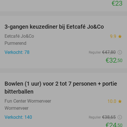
€23
favorite_border
3-gangen keuzediner bij Eetcafé Jo&Co
32%
Eetcafé Jo&Co
9.9
star
Purmerend
Verkocht: 78
€47
,80
Regulier
€32
,50
favorite_border
Bowlen (1 uur) voor 2 tot 7 personen + portie
37%
bitterballen
Fun Center Wormerveer
10.0
star
Wormerveer
Verkocht: 140
€38
,65
Regulier
€24
,50