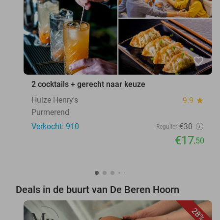
favorite_border
2 cocktails + gerecht naar keuze
Huize Henry's
9.9
star
Purmerend
Verkocht: 910
€30
Regulier
€17
,50
Deals in de buurt van De Beren Hoorn
28%