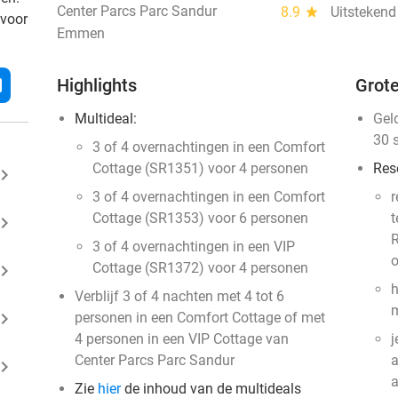
Center Parcs Parc Sandur
8.9
star
Uitstekend
 voor
Emmen
l
Highlights
Grote
Multideal:
Gel
30 
3 of 4 overnachtingen in een Comfort
Cottage (SR1351) voor 4 personen
Res
ard_arrow_right
3 of 4 overnachtingen in een Comfort
r
Cottage (SR1353) voor 6 personen
t
ard_arrow_right
R
3 of 4 overnachtingen in een VIP
o
Cottage (SR1372) voor 4 personen
ard_arrow_right
h
Verblijf 3 of 4 nachten met 4 tot 6
m
ard_arrow_right
personen in een Comfort Cottage of met
4 personen in een VIP Cottage van
j
Center Parcs Parc Sandur
a
ard_arrow_right
Zie
hier
de inhoud van de multideals