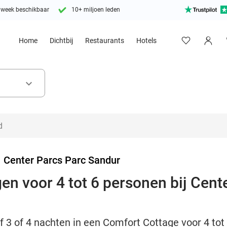
 week beschikbaar
10+ miljoen leden
Home
Dichtbij
Restaurants
Hotels
keyboard_arrow_down
>
Center Parcs Parc Sandur
en voor 4 tot 6 personen bij Cent
jf 3 of 4 nachten in een Comfort Cottage voor 4 to