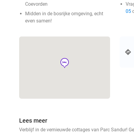
Coevorden
Vra
05
o
Midden in de bosrijke omgeving, echt
even samen!
hotel
Lees meer
Verblijf in de vernieuwde cottages van Parc Sandur! G