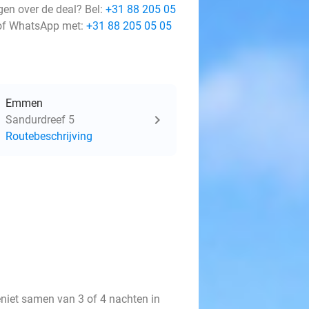
gen over de deal? Bel:
+31 88 205 05
f WhatsApp met:
+31 88 205 05 05
Emmen
Sandurdreef 5
Routebeschrijving
eniet samen van 3 of 4 nachten in