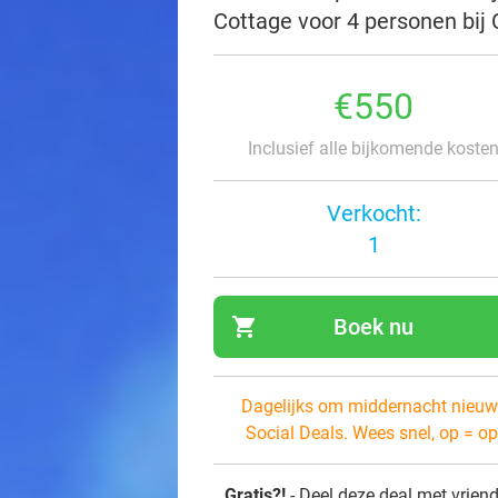
Cottage voor 4 personen bij
€550
Inclusief alle bijkomende koste
Verkocht:
1
shopping_cart
Boek nu
navi
Dagelijks om middernacht nieuw
Social Deals. Wees snel, op = op
Gratis?!
- Deel deze deal met vrien