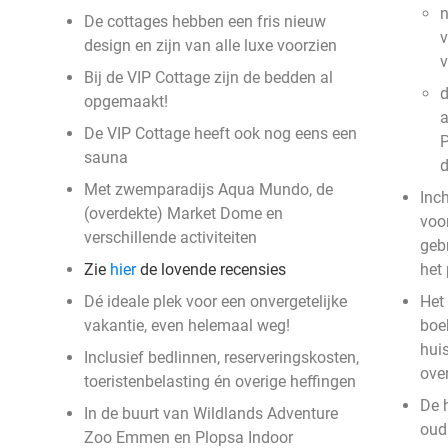
n
De cottages hebben een fris nieuw
v
design en zijn van alle luxe voorzien
Bij de VIP Cottage zijn de bedden al
d
opgemaakt!
a
De VIP Cottage heeft ook nog eens een
P
sauna
Met zwemparadijs Aqua Mundo, de
Inc
(overdekte) Market Dome en
voor
verschillende activiteiten
geb
Zie
hier
de lovende recensies
het
Dé ideale plek voor een onvergetelijke
Het 
vakantie, even helemaal weg!
boek
hui
Inclusief bedlinnen, reserveringskosten,
ove
toeristenbelasting én overige heffingen
De 
In de buurt van Wildlands Adventure
oud 
Zoo Emmen en Plopsa Indoor