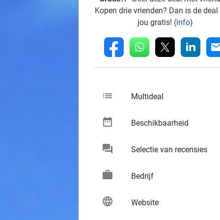
Kopen drie vrienden? Dan is de deal
jou gratis! (
info
)
whatsapp
linkedin
fb
mai
list
keybo
Multideal
date_range
keybo
Beschikbaarheid
chat
keybo
Selectie van recensies
work
keybo
Bedrijf
language
keybo
Website