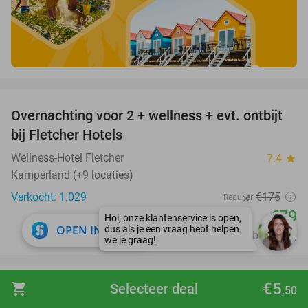
favorite_border
Overnachting voor 2 + wellness + evt. ontbijt
55%
bij Fletcher Hotels
Wellness-Hotel Fletcher
7.4
star
Kamperland (+9 locaties)
Verkocht: 1.029
€175
Regulier
€79
close
OPEN IN APP
Excl. ca. €3 p.p.p.n. toeristenbelasting
favorite_border
€5
shopping_cart
Selecteer deal
,50
Midweek of weekend weg voor 2 tot 4