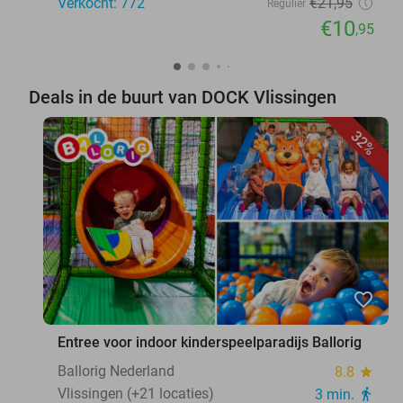
Verkocht: 772
€21
,95
Regulier
€10
,95
Deals in de buurt van DOCK Vlissingen
32%
favorite_border
Entree voor indoor kinderspeelparadijs Ballorig
Ballorig Nederland
8.8
star
Vlissingen (+21 locaties)
3 min.
directions_walk