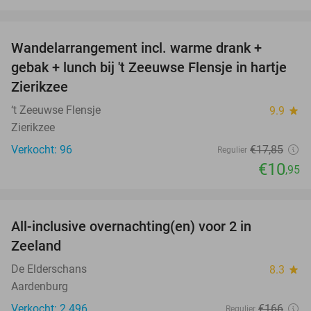
favorite_border
Wandelarrangement incl. warme drank +
39%
gebak + lunch bij 't Zeeuwse Flensje in hartje
Zierikzee
‘t Zeeuwse Flensje
9.9
star
Zierikzee
Verkocht: 96
€17
,85
Regulier
€10
,95
favorite_border
All-inclusive overnachting(en) voor 2 in
40%
Zeeland
De Elderschans
8.3
star
Aardenburg
Verkocht: 2.496
€166
Regulier