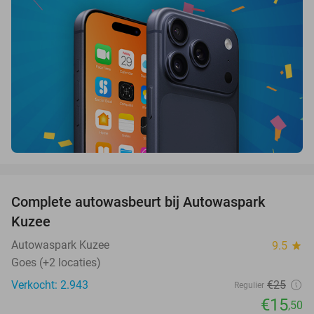
favorite_border
Complete autowasbeurt bij Autowaspark
38%
Kuzee
Autowaspark Kuzee
9.5
star
Goes (+2 locaties)
Verkocht: 2.943
€25
Regulier
€15
,50