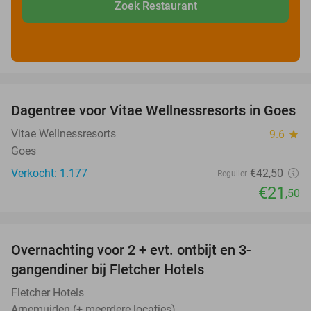
Zoek Restaurant
favorite_border
Dagentree voor Vitae Wellnessresorts in Goes
49%
Vitae Wellnessresorts
9.6
star
Goes
Verkocht: 1.177
€42
,50
Regulier
€21
,50
favorite_border
Overnachting voor 2 + evt. ontbijt en 3-
gangendiner bij Fletcher Hotels
Fletcher Hotels
Arnemuiden (+ meerdere locaties)