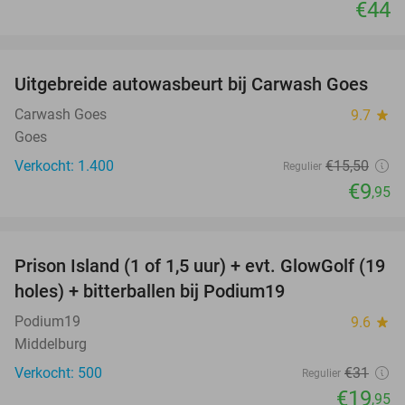
€44
favorite_border
Uitgebreide autowasbeurt bij Carwash Goes
36%
Carwash Goes
9.7
star
Goes
Verkocht: 1.400
€15
,50
Regulier
€9
,95
favorite_border
Prison Island (1 of 1,5 uur) + evt. GlowGolf (19
36%
holes) + bitterballen bij Podium19
Podium19
9.6
star
Middelburg
Verkocht: 500
€31
Regulier
€19
,95