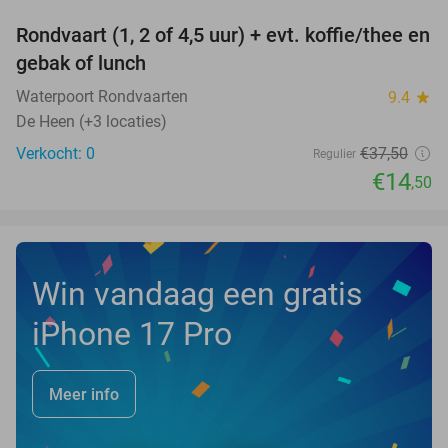
Rondvaart (1, 2 of 4,5 uur) + evt. koffie/thee en
61%
NEW
gebak of lunch
TODAY
Waterpoort Rondvaarten
9.4
star
De Heen (+3 locaties)
Verkocht: 0
€37
,50
Regulier
€14
,50
Win vandaag een gratis
iPhone 17 Pro
Meer info