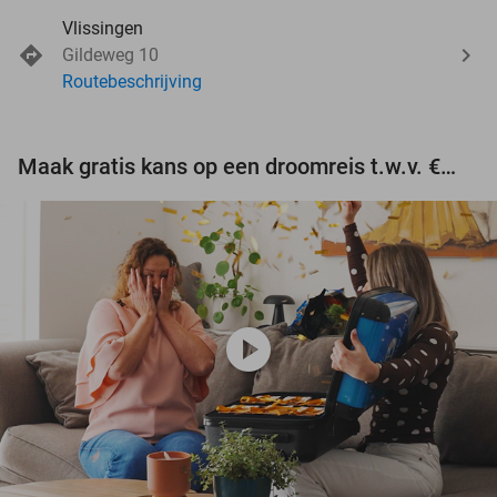
Vlissingen
Gildeweg 10
Routebeschrijving
Maak gratis kans op een droomreis t.w.v. €3.000!
play_circle