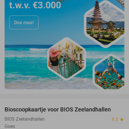
t.w.v. €3.000
Doe mee!
favorite_border
Bioscoopkaartje voor BIOS Zeelandhallen
31%
BIOS Zeelandhallen
9.5
star
Goes