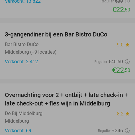
Verkocht: 13.822
€39
Regulier
€22
,50
favorite_border
3-gangendiner bij een Bar Bistro DuCo
45%
Bar Bistro DuCo
9.0
star
Middelburg (+9 locaties)
Verkocht: 2.412
€40
,60
Regulier
€22
,50
favorite_border
Overnachting voor 2 + ontbijt + late check-in +
52%
late check-out + fles wijn in Middelburg
De Bij Middelburg
8.2
star
Middelburg
Verkocht: 69
€246
Regulier