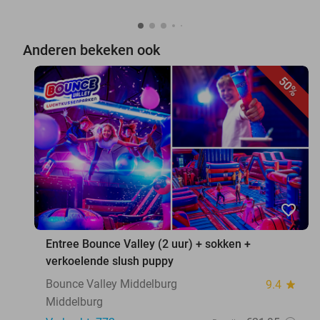
Anderen bekeken ook
50%
favorite_border
Entree Bounce Valley (2 uur) + sokken +
verkoelende slush puppy
Bounce Valley Middelburg
9.4
star
Middelburg