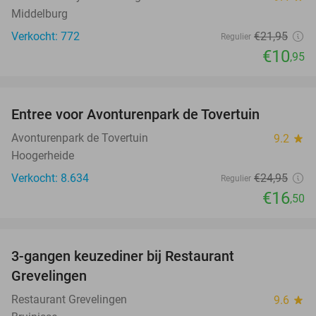
Middelburg
Verkocht: 772
€21
,95
Regulier
€10
,95
favorite_border
Entree voor Avonturenpark de Tovertuin
34%
Avonturenpark de Tovertuin
9.2
star
Hoogerheide
Verkocht: 8.634
€24
,95
Regulier
€16
,50
favorite_border
3-gangen keuzediner bij Restaurant
48%
Grevelingen
Restaurant Grevelingen
9.6
star