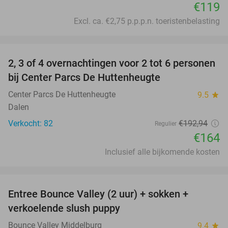
€119
Excl. ca. €2,75 p.p.p.n. toeristenbelasting
favorite_border
2, 3 of 4 overnachtingen voor 2 tot 6 personen
15%
bij Center Parcs De Huttenheugte
Center Parcs De Huttenheugte
9.5
star
Dalen
Verkocht: 82
€192
,94
Regulier
€164
Inclusief alle bijkomende kosten
favorite_border
Entree Bounce Valley (2 uur) + sokken +
50%
verkoelende slush puppy
Bounce Valley Middelburg
9.4
star