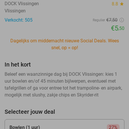
DOCK Vlissingen
8.8
star
Vlissingen
Verkocht: 505
€7
,50
Regulier
€5
,50
Dagelijks om middernacht nieuwe Social Deals. Wees
snel, op = op!
In het kort
Beleef een waanzinnige dag bij DOCK Vlissingen: kies 1
uur bowlen en/of 45 minuten bijlwerpen, eventueel met
tafelgrillen of ga voor entree tot het trampoline- en airpark,
mogelijk met slushy, zakje chips en Skyrider-rit
Selecteer jouw deal
Bowlen (1 uur)
27%