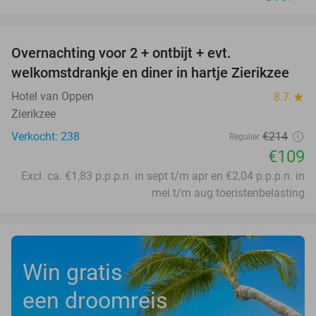
favorite_border
Overnachting voor 2 + ontbijt + evt.
49%
welkomstdrankje en diner in hartje Zierikzee
Hotel van Oppen
8.7
star
Zierikzee
Verkocht: 238
€214
Regulier
€109
Excl. ca. €1,83 p.p.p.n. in sept t/m apr en €2,04 p.p.p.n. in
mei t/m aug toeristenbelasting
Win gratis
een droomreis