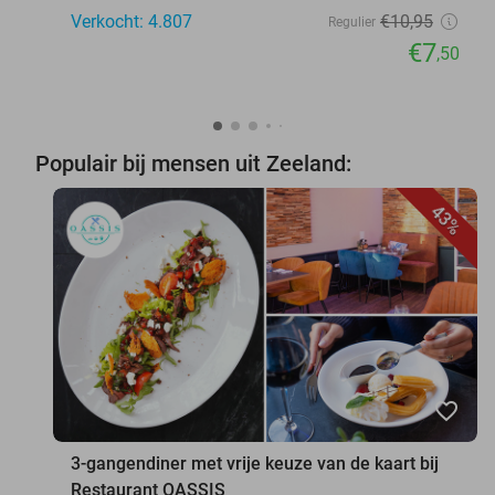
Verkocht: 4.807
€10
,95
Regulier
€7
,50
Populair bij mensen uit Zeeland:
43%
favorite_border
3-gangendiner met vrije keuze van de kaart bij
Restaurant OASSIS