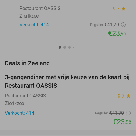
Restaurant OASSIS
9.7
star
Zierikzee
Verkocht: 414
€41
,70
Regulier
€23
,95
favorite_border
Deals in Zeeland
3-gangendiner met vrije keuze van de kaart bij
43%
Restaurant OASSIS
Restaurant OASSIS
9.7
star
Zierikzee
Verkocht: 414
€41
,70
Regulier
€23
,95
favorite_border