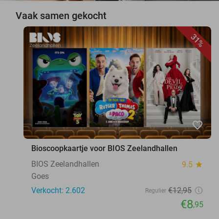
Vaak samen gekocht
31%
favorite_border
Bioscoopkaartje voor BIOS Zeelandhallen
BIOS Zeelandhallen
9.5
star
Goes
Verkocht: 2.602
€12
,95
Regulier
€8
,95