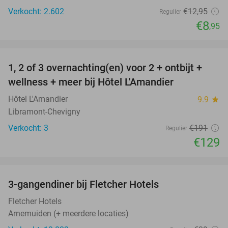
Verkocht: 2.602
€12
,95
Regulier
€8
,95
favorite_border
1, 2 of 3 overnachting(en) voor 2 + ontbijt +
32%
NEW
wellness + meer bij Hôtel L'Amandier
TODAY
Hôtel L'Amandier
9.9
star
Libramont-Chevigny
Verkocht: 3
€191
Regulier
€129
favorite_border
3-gangendiner bij Fletcher Hotels
42%
Fletcher Hotels
Arnemuiden (+ meerdere locaties)