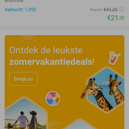
Bruinisse
Verkocht: 1.092
€41
,20
Regulier
€21
,50
Ontdek de leukste
zomervakantiedeals
!
Bekijk nu