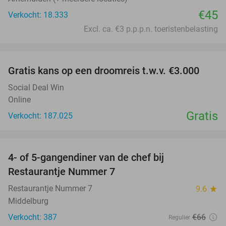
€45
Verkocht: 18.333
Excl. ca. €3 p.p.p.n. toeristenbelasting
favorite_border
Gratis kans op een droomreis t.w.v. €3.000
Social Deal Win
Online
Gratis
Verkocht: 187.025
favorite_border
4- of 5-gangendiner van de chef bij
33%
Restaurantje Nummer 7
Restaurantje Nummer 7
9.6
star
Middelburg
Verkocht: 387
€66
Regulier