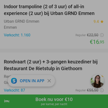
Indoor trampoline (2 of 3 uur) of all-in
25%
experience (2 uur) bij Urban GRND Emmen
Urban GRND Emmen
9.4
star
Emmen
Verkocht: 1.160
€22
,50
Regulier
€16
,95
favorite_border
Rondvaart (2 uur) + 3-gangen keuzediner bij
41%
Restaurant De Rietstulp in Giethoorn
Restaurant De Rietstulp
9.7
star
close
OPEN IN APP
Giethoorn
Verkocht: 87
€55
,50
Regulier
€32
,50
Boek nu voor €10
hotel
shopping_cart
Boek nu
navigate_next
favorite_border
per kamer, per nacht