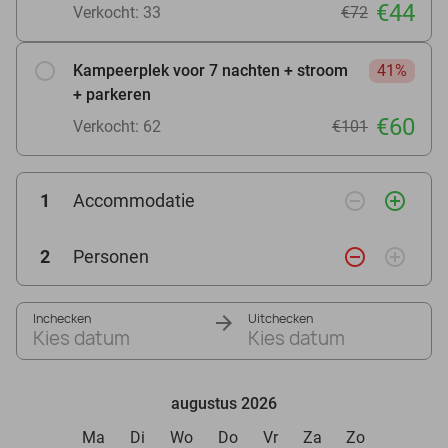
€44
Verkocht: 33
€72
Kampeerplek voor 7 nachten + stroom
41%
+ parkeren
€60
Verkocht: 62
€101
remove_circle_outline
add_circle_outline
1
Accommodatie
remove_circle_outline
add_circle_outline
2
Personen
Inchecken
Uitchecken
Kies datum
Kies datum
augustus 2026
Ma
Di
Wo
Do
Vr
Za
Zo