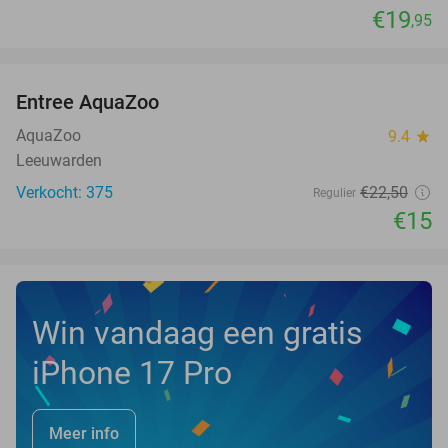
€19
,95
favorite_border
Entree AquaZoo
33%
NEW
TODAY
AquaZoo
9.4
star
Leeuwarden
Verkocht: 375
€22
,50
Regulier
€15
Win vandaag een gratis
iPhone 17 Pro
Meer info