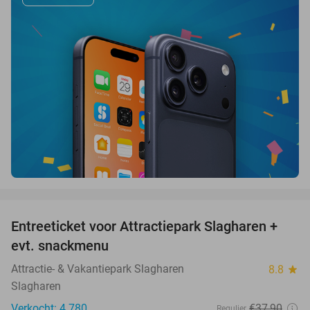
favorite_border
Entreeticket voor Attractiepark Slagharen +
41%
evt. snackmenu
Attractie- & Vakantiepark Slagharen
8.8
star
Slagharen
Verkocht: 4.780
€37
,90
Regulier