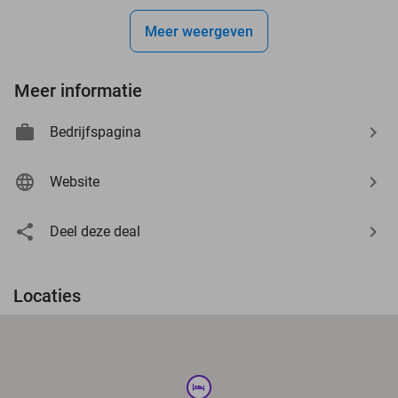
Meer weergeven
Meer informatie
Bedrijfspagina
Website
Deel deze deal
Locaties
hotel