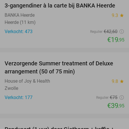
3-gangendiner à la carte bij BANKA Heerde
53%
BANKA Heerde
9.3
star
Heerde (11 km)
Verkocht: 473
€42
,60
Regulier
€19
,95
favorite_border
Verzorgende Summer treatment of Deluxe
47%
arrangement (50 of 75 min)
House of Joy & Health
9.8
star
Zwolle
Verkocht: 177
€75
Regulier
€39
,95
favorite_border