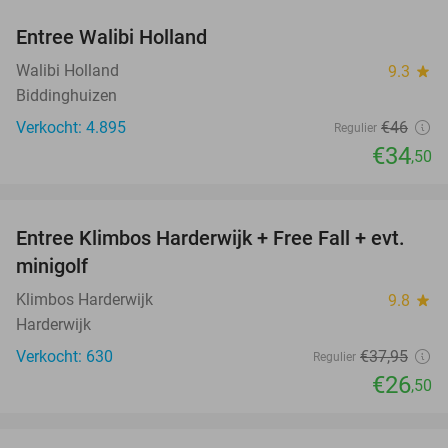
Entree Walibi Holland
25%
Walibi Holland
9.3
star
Biddinghuizen
Verkocht: 4.895
€46
Regulier
€34
,50
favorite_border
Entree Klimbos Harderwijk + Free Fall + evt.
30%
minigolf
Klimbos Harderwijk
9.8
star
Harderwijk
Verkocht: 630
€37
,95
Regulier
€26
,50
favorite_border