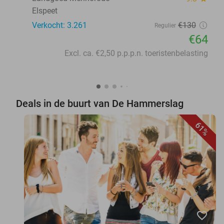
Elspeet
Verkocht: 3.261
€130
Regulier
€64
Excl. ca. €2,50 p.p.p.n. toeristenbelasting
Deals in de buurt van De Hammerslag
61%
favorite_border