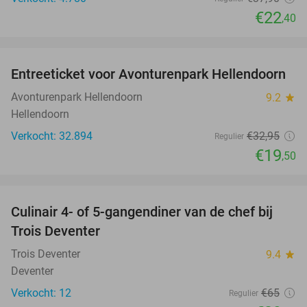
€22
,40
favorite_border
Entreeticket voor Avonturenpark Hellendoorn
41%
Avonturenpark Hellendoorn
9.2
star
Hellendoorn
Verkocht: 32.894
€32
,95
Regulier
€19
,50
favorite_border
Culinair 4- of 5-gangendiner van de chef bij
39%
NEW
Trois Deventer
TODAY
Trois Deventer
9.4
star
Deventer
Verkocht: 12
€65
Regulier