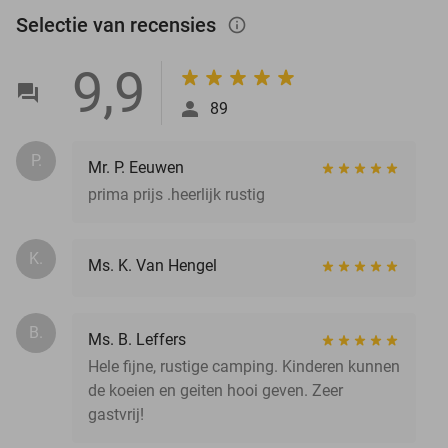
Selectie van recensies
info_outlined
9,9
89
P.
Mr. P. Eeuwen
prima prijs .heerlijk rustig
K.
Ms. K. Van Hengel
B.
Ms. B. Leffers
Hele fijne, rustige camping. Kinderen kunnen
de koeien en geiten hooi geven. Zeer
gastvrij!