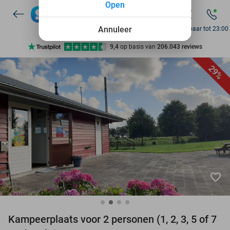
Open
7 dagen per week beschikbaar
10+ miljoen leden
Annuleer
Bereikbaar tot 23:00
9,4
op basis van
206.043 reviews
Ontdek 15.000+ deals
29%
7 dagen per week beschikbaar
10+ miljoen leden
favorite_border
Kampeerplaats voor 2 personen (1, 2, 3, 5 of 7