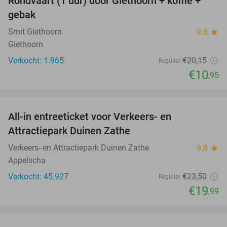
Rondvaart (1 uur) door Giethoorn + koffie +
46%
gebak
Smit Giethoorn
9.8
star
Giethoorn
Verkocht: 1.965
€20
,15
Regulier
€10
,95
favorite_border
All-in entreeticket voor Verkeers- en
15%
Attractiepark Duinen Zathe
Verkeers- en Attractiepark Duinen Zathe
9.8
star
Appelscha
Verkocht: 45.927
€23
,50
Regulier
€19
,99
favorite_border