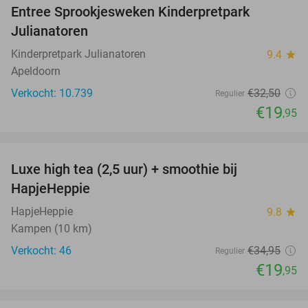
Entree Sprookjesweken Kinderpretpark
39%
Julianatoren
Kinderpretpark Julianatoren
9.4
star
Apeldoorn
Verkocht: 10.739
€32
,50
Regulier
€19
,95
favorite_border
Luxe high tea (2,5 uur) + smoothie bij
43%
HapjeHeppie
HapjeHeppie
9.8
star
Kampen (10 km)
Verkocht: 46
€34
,95
Regulier
€19
,95
favorite_border