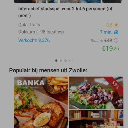
Interactief stadsspel voor 2 tot 6 personen (of
meer)
Qula Trails
8.5
star
Dokkum (+98 locaties)
7 min.
directions_car
Verkocht: 9.376
€49
Regulier
€19
,25
Populair bij mensen uit Zwolle:
53%