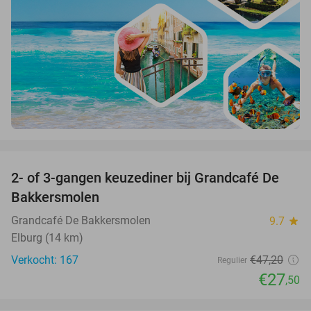
favorite_border
2- of 3-gangen keuzediner bij Grandcafé De
42%
Bakkersmolen
Grandcafé De Bakkersmolen
9.7
star
Elburg (14 km)
Verkocht: 167
€47
,20
Regulier
€27
,50
favorite_border