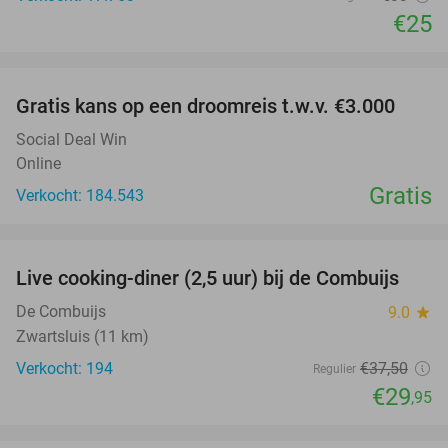
€25
favorite_border
Gratis kans op een droomreis t.w.v. €3.000
Social Deal Win
Online
Gratis
Verkocht: 184.543
favorite_border
Live cooking-diner (2,5 uur) bij de Combuijs
20%
De Combuijs
9.0
star
Zwartsluis (11 km)
Verkocht: 194
€37
,50
Regulier
€29
,95
favorite_border