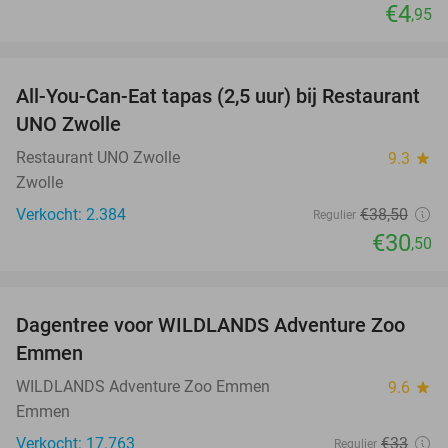
€4
,95
favorite_border
All-You-Can-Eat tapas (2,5 uur) bij Restaurant
21%
UNO Zwolle
Restaurant UNO Zwolle
9.3
star
Zwolle
Verkocht: 2.384
€38
,50
Regulier
€30
,50
favorite_border
Dagentree voor WILDLANDS Adventure Zoo
24%
Emmen
WILDLANDS Adventure Zoo Emmen
9.6
star
Emmen
Verkocht: 17.763
€33
Regulier