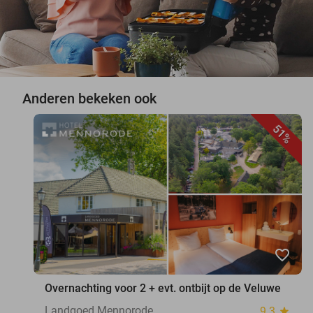
Anderen bekeken ook
51%
favorite_border
Overnachting voor 2 + evt. ontbijt op de Veluwe
Landgoed Mennorode
9.3
star