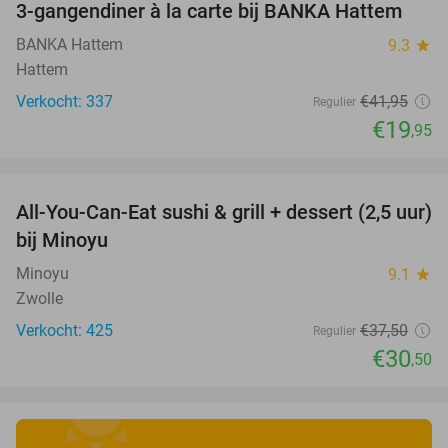
3-gangendiner à la carte bij BANKA Hattem
52%
BANKA Hattem
9.3
star
Hattem
Verkocht: 337
€41
,95
Regulier
€19
,95
favorite_border
All-You-Can-Eat sushi & grill + dessert (2,5 uur)
19%
bij Minoyu
Minoyu
9.1
star
Zwolle
Verkocht: 425
€37
,50
Regulier
€30
,50