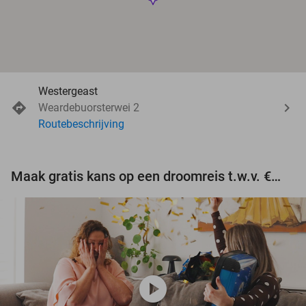
Westergeast
Weardebuorsterwei 2
Routebeschrijving
Maak gratis kans op een droomreis t.w.v. €3.000!
play_circle