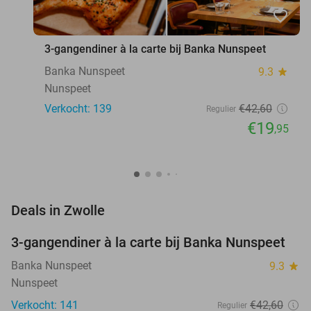
favorite_border
3-gangendiner à la carte bij Banka Nunspeet
Banka Nunspeet
9.3
star
Nunspeet
Verkocht: 139
€42
,60
Regulier
€19
,95
favorite_border
Deals in Zwolle
3-gangendiner à la carte bij Banka Nunspeet
53%
Banka Nunspeet
9.3
star
Nunspeet
Verkocht: 141
€42
,60
Regulier