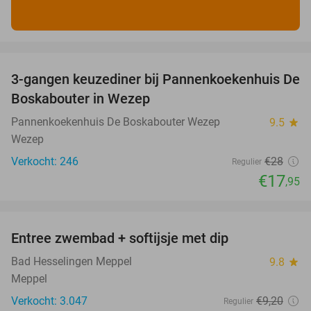
favorite_border
3-gangen keuzediner bij Pannenkoekenhuis De
36%
Boskabouter in Wezep
Pannenkoekenhuis De Boskabouter Wezep
9.5
star
Wezep
Verkocht: 246
€28
Regulier
€17
,95
favorite_border
Entree zwembad + softijsje met dip
46%
Bad Hesselingen Meppel
9.8
star
Meppel
Verkocht: 3.047
€9
,20
Regulier