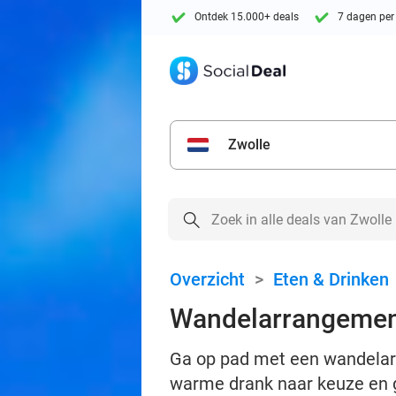
Ontdek 15.000+ deals
7 dagen per
Zwolle
Overzicht
>
Eten & Drinken
Wandelarrangement
Ga op pad met een wandelar
warme drank naar keuze en g