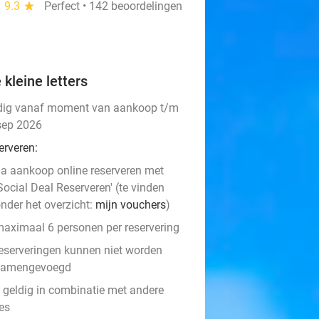
9.3
star
Perfect • 142 beoordelingen
 kleine letters
dig vanaf moment van aankoop t/m
sep 2026
erveren:
a aankoop online reserveren met
Social Deal Reserveren' (te vinden
nder het overzicht:
mijn vouchers
)
aximaal 6 personen per reservering
eserveringen kunnen niet worden
samengevoegd
t geldig in combinatie met andere
es