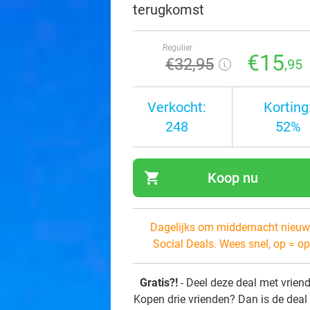
terugkomst
Regulier
€15
€32
,95
,95
Verkocht:
Korting
248
52%
shopping_cart
Koop nu
navi
Dagelijks om middernacht nieuw
Social Deals. Wees snel, op = op
Gratis?!
- Deel deze deal met vrien
Kopen drie vrienden? Dan is de deal