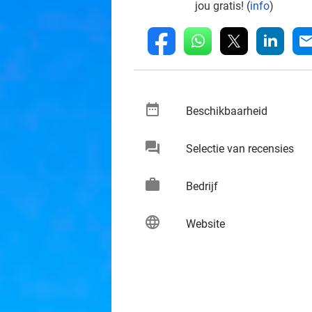
jou gratis! (
info
)
whatsapp
linkedin
fb
mai
date_range
keybo
Beschikbaarheid
chat
keybo
Selectie van recensies
work
keybo
Bedrijf
language
keybo
Website