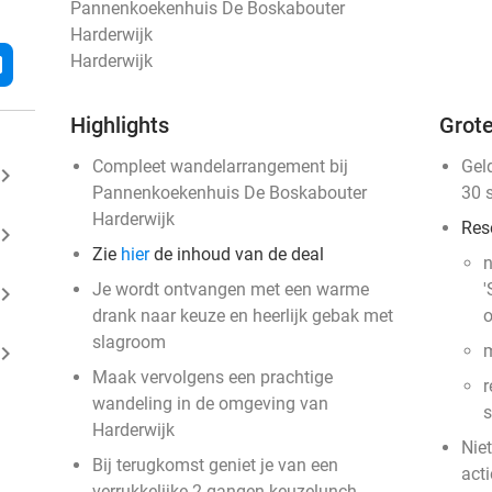
Pannenkoekenhuis De Boskabouter
Harderwijk
Harderwijk
l
Highlights
Grote
Compleet wandelarrangement bij
Gel
ard_arrow_right
Pannenkoekenhuis De Boskabouter
30 
Harderwijk
Res
ard_arrow_right
Zie
hier
de inhoud van de deal
n
Je wordt ontvangen met een warme
'
ard_arrow_right
drank naar keuze en heerlijk gebak met
o
slagroom
ard_arrow_right
m
Maak vervolgens een prachtige
r
wandeling in de omgeving van
Harderwijk
Nie
Bij terugkomst geniet je van een
acti
verrukkelijke 2-gangen keuzelunch