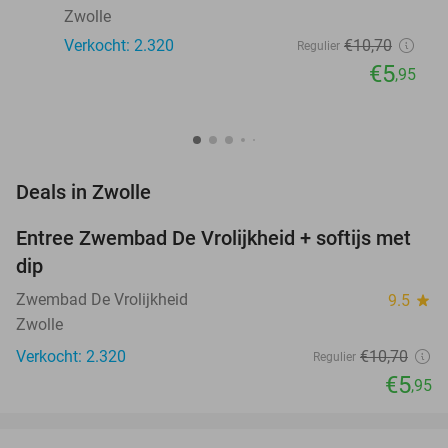
Zwolle
Verkocht: 2.320
€10
,70
Regulier
€5
,95
favorite_border
Deals in Zwolle
Entree Zwembad De Vrolijkheid + softijs met
44%
dip
Zwembad De Vrolijkheid
9.5
star
Zwolle
Verkocht: 2.320
€10
,70
Regulier
€5
,95
favorite_border