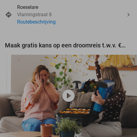
Roeselare
Vlamingstraat 8
Routebeschrijving
Maak gratis kans op een droomreis t.w.v. €3.000!
play_circle