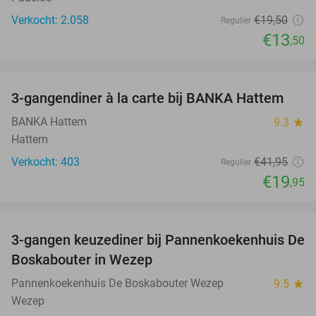
Verkocht: 2.058
€19
,50
Regulier
€13
,50
favorite_border
3-gangendiner à la carte bij BANKA Hattem
52%
BANKA Hattem
9.3
star
Hattem
Verkocht: 403
€41
,95
Regulier
€19
,95
favorite_border
3-gangen keuzediner bij Pannenkoekenhuis De
36%
Boskabouter in Wezep
Pannenkoekenhuis De Boskabouter Wezep
9.5
star
Wezep