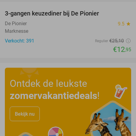
3-gangen keuzediner bij De Pionier
48%
De Pionier
9.5
star
Marknesse
Verkocht: 391
€25
,10
Regulier
€12
,95
Ontdek de leukste
zomervakantiedeals
!
Bekijk nu