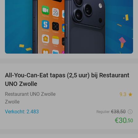
favorite_border
All-You-Can-Eat tapas (2,5 uur) bij Restaurant
21%
UNO Zwolle
Restaurant UNO Zwolle
9.3
star
Zwolle
Verkocht: 2.483
€38
,50
Regulier
€30
,50
favorite_border