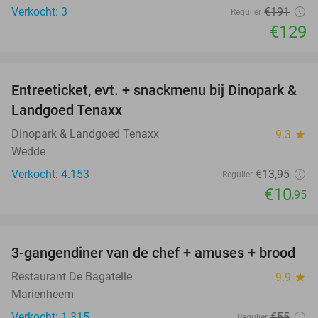
Verkocht: 3
€191
Regulier
€129
favorite_border
Entreeticket, evt. + snackmenu bij Dinopark &
22%
Landgoed Tenaxx
Dinopark & Landgoed Tenaxx
9.3
star
Wedde
Verkocht: 4.153
€13
,95
Regulier
€10
,95
favorite_border
3-gangendiner van de chef + amuses + brood
43%
Restaurant De Bagatelle
9.9
star
Marienheem
Verkocht: 1.315
€55
Regulier