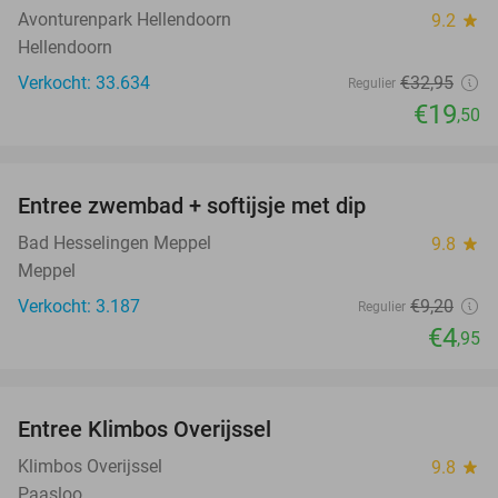
Avonturenpark Hellendoorn
9.2
star
Hellendoorn
Verkocht: 33.634
€32
,95
Regulier
€19
,50
favorite_border
Entree zwembad + softijsje met dip
46%
Bad Hesselingen Meppel
9.8
star
Meppel
Verkocht: 3.187
€9
,20
Regulier
€4
,95
favorite_border
Entree Klimbos Overijssel
31%
Klimbos Overijssel
9.8
star
Paasloo