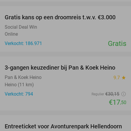
favorite_border
Gratis kans op een droomreis t.w.v. €3.000
Social Deal Win
Online
Gratis
Verkocht: 186.971
favorite_border
3-gangen keuzediner bij Pan & Koek Heino
42%
Pan & Koek Heino
9.7
star
Heino (11 km)
Verkocht: 794
€30
,15
Regulier
€17
,50
favorite_border
Entreeticket voor Avonturenpark Hellendoorn
41%