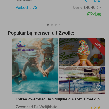
Roeselare
0 min.
directions_walk
Verkocht: 75
€40
,40
Regulier
€24
,90
Populair bij mensen uit Zwolle:
44%
favorite_border
Entree Zwembad De Vrolijkheid + softijs met dip
Zwembad De Vrolijkheid
9.5
star