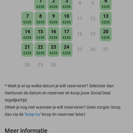
1
2
3
6
4
5
€235
€235
€235
€235
7
8
9
10
13
11
12
€235
€235
€235
€235
€235
14
15
16
17
20
18
19
€235
€235
€235
€235
€235
21
22
23
24
25
26
27
€235
€235
€235
€235
28
29
30
*
Weet je al op welke datum je wilt reserveren? Selecteer dan
hierboven de datum en reserveer en koop jouw Social Deal
tegelijkertijd.
(Weet je nog niet wanneer je wilt reserveren? Geen zorgen: koop
dan via de ‘
koop nu
’-knop én reserveer later)
Meer informatie