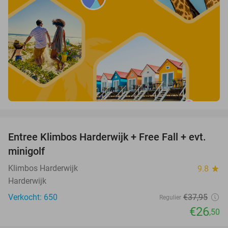
favorite_border
Entree Klimbos Harderwijk + Free Fall + evt.
30%
minigolf
Klimbos Harderwijk
9.8
star
Harderwijk
Verkocht: 650
€37
,95
Regulier
€26
,50
favorite_border