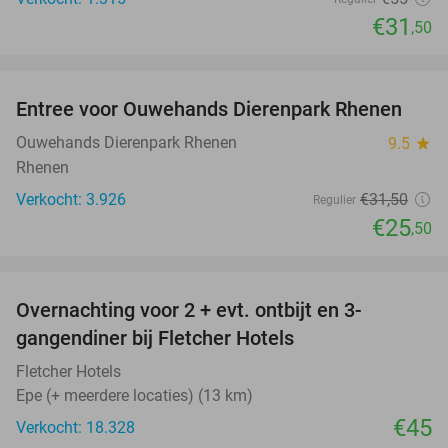
€31
,50
favorite_border
Entree voor Ouwehands Dierenpark Rhenen
19%
Ouwehands Dierenpark Rhenen
9.5
star
Rhenen
Verkocht: 3.926
€31
,50
Regulier
€25
,50
favorite_border
Overnachting voor 2 + evt. ontbijt en 3-
gangendiner bij Fletcher Hotels
Fletcher Hotels
Epe (+ meerdere locaties) (13 km)
€45
Verkocht: 18.328