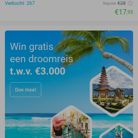
Verkocht: 267
€28
Regulier
€17
,95
Win gratis
een droomreis
t.w.v. €3.000
Doe mee!