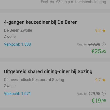
Excl. ca. €3 p.p.p.n. toeristenbelasting
favorite_border
4-gangen keuzediner bij De Beren
46%
De Beren Zwolle
9.2
star
Zwolle
Verkocht: 1.333
€47
,70
Regulier
€25
,95
favorite_border
Uitgebreid shared dining-diner bij Sozing
33%
Chinees-Indisch Restaurant Sozing
9.7
star
Zwolle
Verkocht: 1.071
€29
,95
Regulier
€19
,95
favorite_border