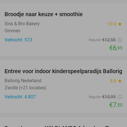
Broodje naar keuze + smoothie
45%
Siss & Bro Bakery
10.0
star
Ommen
Verkocht: 573
€12
,55
Regulier
€6
,95
favorite_border
Entree voor indoor kinderspeelparadijs Ballorig
32%
Ballorig Nederland
8.8
star
Zwolle (+21 locaties)
Verkocht: 4.807
€10
,95
Regulier
€7
,50
favorite_border