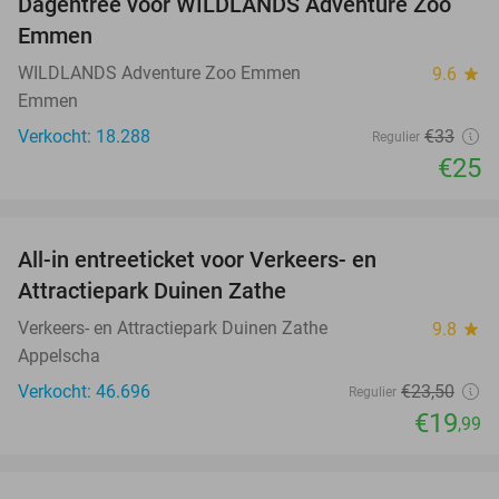
Dagentree voor WILDLANDS Adventure Zoo
24%
Emmen
WILDLANDS Adventure Zoo Emmen
9.6
star
Emmen
Verkocht: 18.288
€33
Regulier
€25
favorite_border
All-in entreeticket voor Verkeers- en
15%
Attractiepark Duinen Zathe
Verkeers- en Attractiepark Duinen Zathe
9.8
star
Appelscha
Verkocht: 46.696
€23
,50
Regulier
€19
,99
favorite_border