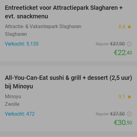
Entreeticket voor Attractiepark Slagharen +
41%
evt. snackmenu
Attractie- & Vakantiepark Slagharen
8.8
star
Slagharen
Verkocht: 5.135
€37
,90
Regulier
€22
,40
favorite_border
All-You-Can-Eat sushi & grill + dessert (2,5 uur)
19%
bij Minoyu
Minoyu
9.1
star
Zwolle
Verkocht: 472
€37
,50
Regulier
€30
,50