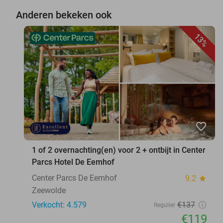
Anderen bekeken ook
13%
favorite_border
1 of 2 overnachting(en) voor 2 + ontbijt in Center
Parcs Hotel De Eemhof
Center Parcs De Eemhof
9.2
star
Zeewolde
Verkocht: 4.579
€137
Regulier
€119