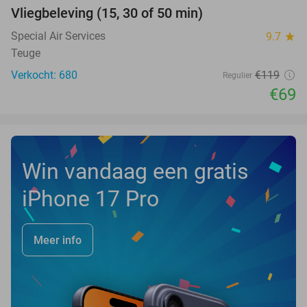
Vliegbeleving (15, 30 of 50 min)
42%
NEW
TODAY
Special Air Services
9.7
star
Teuge
Verkocht: 680
€119
Regulier
€69
Win vandaag een gratis
iPhone 17 Pro
Meer info