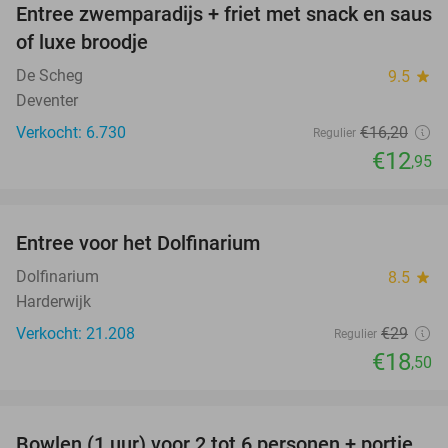
Entree zwemparadijs + friet met snack en saus
20%
of luxe broodje
De Scheg
9.5
star
Deventer
Verkocht: 6.730
€16
,20
Regulier
€12
,95
favorite_border
Entree voor het Dolfinarium
36%
Dolfinarium
8.5
star
Harderwijk
Verkocht: 21.208
€29
Regulier
€18
,50
favorite_border
Bowlen (1 uur) voor 2 tot 6 personen + portie