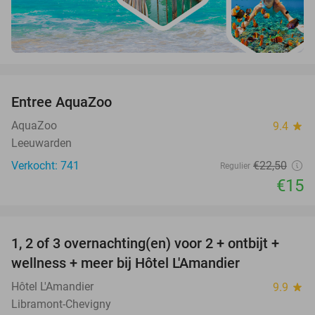
favorite_border
Entree AquaZoo
33%
AquaZoo
9.4
star
Leeuwarden
Verkocht: 741
€22
,50
Regulier
€15
favorite_border
1, 2 of 3 overnachting(en) voor 2 + ontbijt +
32%
NEW
wellness + meer bij Hôtel L'Amandier
TODAY
Hôtel L'Amandier
9.9
star
Libramont-Chevigny