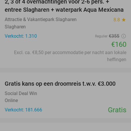
2, 3 of 4 overnachtingen voor 2-6 pers. +
55%
entree Slagharen + waterpark Aqua Mexicana
Attractie & Vakantiepark Slagharen
8.8
star
Slagharen
Verkocht: 1.310
€355
Regulier
€160
Excl. ca. €8,50 per accommodatie per nacht aan lokale
heffingen
favorite_border
Gratis kans op een droomreis t.w.v. €3.000
Social Deal Win
Online
Gratis
Verkocht: 181.666
favorite_border