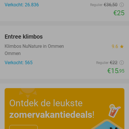
Verkocht: 26.836
€36
,50
Regulier
€25
favorite_border
Entree klimbos
28%
Klimbos NuNature in Ommen
9.6
star
Ommen
Verkocht: 565
€22
Regulier
€15
,95
Ontdek de leukste
zomervakantiedeals
!