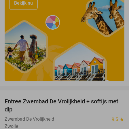
Bekijk nu
favorite_border
Entree Zwembad De Vrolijkheid + softijs met
44%
dip
Zwembad De Vrolijkheid
9.5
star
Zwolle