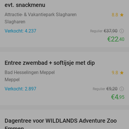
evt. snackmenu
Attractie- & Vakantiepark Slagharen
8.8
star
Slagharen
Verkocht: 4.237
€37
,90
Regulier
€22
,40
favorite_border
Entree zwembad + softijsje met dip
46%
Bad Hesselingen Meppel
9.8
star
Meppel
Verkocht: 2.897
€9
,20
Regulier
€4
,95
favorite_border
Dagentree voor WILDLANDS Adventure Zoo
24%
Emmen