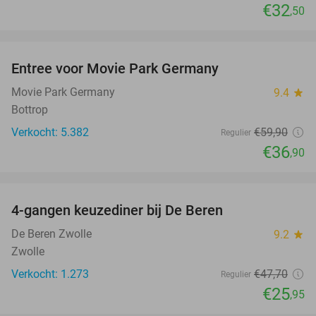
€32
,50
favorite_border
Entree voor Movie Park Germany
38%
Movie Park Germany
9.4
star
Bottrop
Verkocht: 5.382
€59
,90
Regulier
€36
,90
favorite_border
4-gangen keuzediner bij De Beren
46%
De Beren Zwolle
9.2
star
Zwolle
Verkocht: 1.273
€47
,70
Regulier
€25
,95