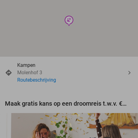
wellness
Kampen
Molenhof 3
Routebeschrijving
Maak gratis kans op een droomreis t.w.v. €3.000!