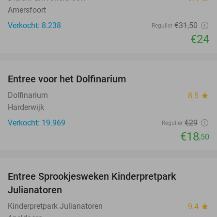
Amersfoort
Verkocht: 8.238
€31
,50
Regulier
€24
favorite_border
Entree voor het Dolfinarium
36%
Dolfinarium
8.5
star
Harderwijk
Verkocht: 19.969
€29
Regulier
€18
,50
favorite_border
Entree Sprookjesweken Kinderpretpark
39%
Julianatoren
Kinderpretpark Julianatoren
9.4
star