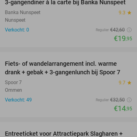
3-gangendiner à la carte bij Banka Nunspeet
53%
NEW
TODAY
Banka Nunspeet
9.3
star
Nunspeet
Verkocht: 0
€42
,60
Regulier
€19
,95
favorite_border
Fiets- of wandelarrangement incl. warme
54%
drank + gebak + 3-gangenlunch bij Spoor 7
Spoor 7
9.7
star
Ommen
Verkocht: 49
€32
,50
Regulier
€14
,95
favorite_border
Entreeticket voor Attractiepark Slagharen +
41%