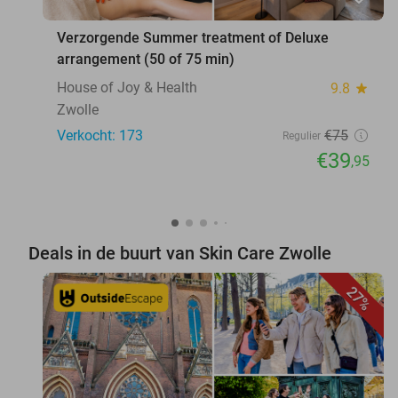
Verzorgende Summer treatment of Deluxe
arrangement (50 of 75 min)
House of Joy & Health
9.8
star
Zwolle
Verkocht: 173
€75
Regulier
€39
,95
Deals in de buurt van Skin Care Zwolle
27%