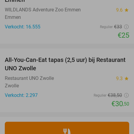
WILDLANDS Adventure Zoo Emmen
9.6
star
Emmen
Verkocht: 16.555
€33
Regulier
€25
favorite_border
All-You-Can-Eat tapas (2,5 uur) bij Restaurant
21%
UNO Zwolle
Restaurant UNO Zwolle
9.3
star
Zwolle
Verkocht: 2.297
€38
,50
Regulier
€30
,50