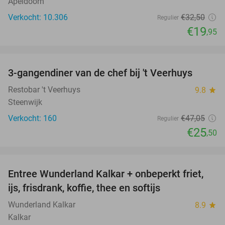
Apeldoorn
Verkocht: 10.306
€32
,50
Regulier
€19
,95
favorite_border
3-gangendiner van de chef bij 't Veerhuys
46%
Restobar 't Veerhuys
9.8
star
Steenwijk
Verkocht: 160
€47
,05
Regulier
€25
,50
favorite_border
Entree Wunderland Kalkar + onbeperkt friet,
32%
ijs, frisdrank, koffie, thee en softijs
Wunderland Kalkar
8.9
star
Kalkar