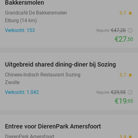
Bakkersmolen
Grandcafé De Bakkersmolen
9.7
star
Elburg (14 km)
Verkocht: 153
€47
,20
Regulier
€27
,50
favorite_border
Uitgebreid shared dining-diner bij Sozing
33%
Chinees-Indisch Restaurant Sozing
9.7
star
Zwolle
Verkocht: 1.042
€29
,95
Regulier
€19
,95
favorite_border
Entree voor DierenPark Amersfoort
24%
DierenPark Amersfoort
9.4
star