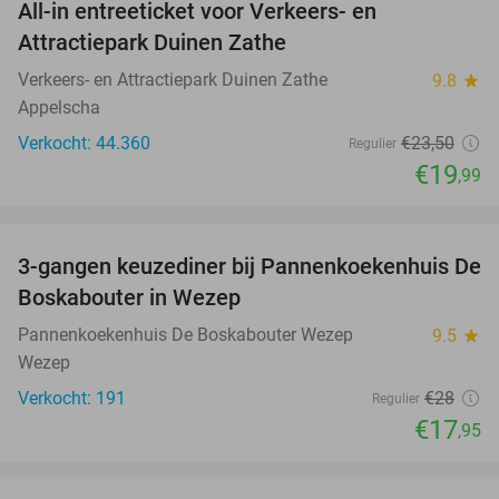
All-in entreeticket voor Verkeers- en
15%
Attractiepark Duinen Zathe
Verkeers- en Attractiepark Duinen Zathe
9.8
star
Appelscha
Verkocht: 44.360
€23
,50
Regulier
€19
,99
favorite_border
3-gangen keuzediner bij Pannenkoekenhuis De
36%
Boskabouter in Wezep
Pannenkoekenhuis De Boskabouter Wezep
9.5
star
Wezep
Verkocht: 191
€28
Regulier
€17
,95
favorite_border