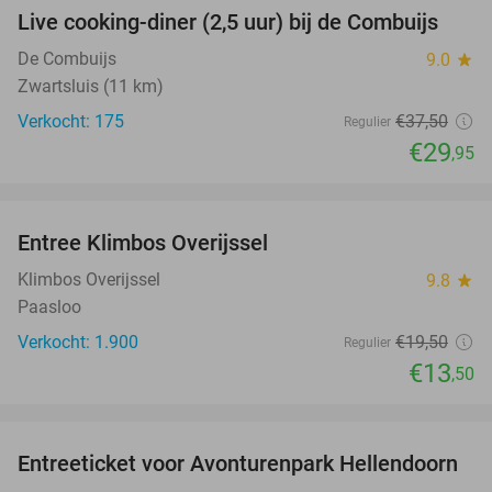
Live cooking-diner (2,5 uur) bij de Combuijs
20%
De Combuijs
9.0
star
Zwartsluis (11 km)
Verkocht: 175
€37
,50
Regulier
€29
,95
favorite_border
Entree Klimbos Overijssel
31%
Klimbos Overijssel
9.8
star
Paasloo
Verkocht: 1.900
€19
,50
Regulier
€13
,50
favorite_border
Entreeticket voor Avonturenpark Hellendoorn
41%