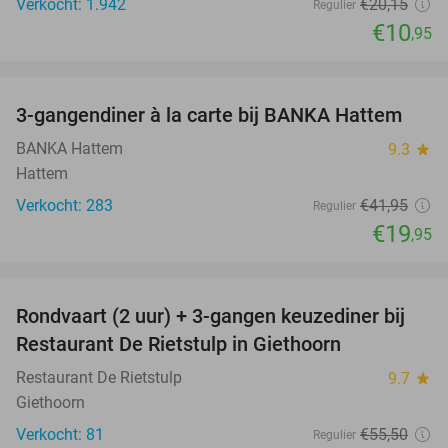
Verkocht: 1.942
€20
,15
Regulier
€10
,95
favorite_border
3-gangendiner à la carte bij BANKA Hattem
52%
BANKA Hattem
9.3
star
Hattem
Verkocht: 283
€41
,95
Regulier
€19
,95
favorite_border
Rondvaart (2 uur) + 3-gangen keuzediner bij
41%
Restaurant De Rietstulp in Giethoorn
Restaurant De Rietstulp
9.7
star
Giethoorn
Verkocht: 81
€55
,50
Regulier