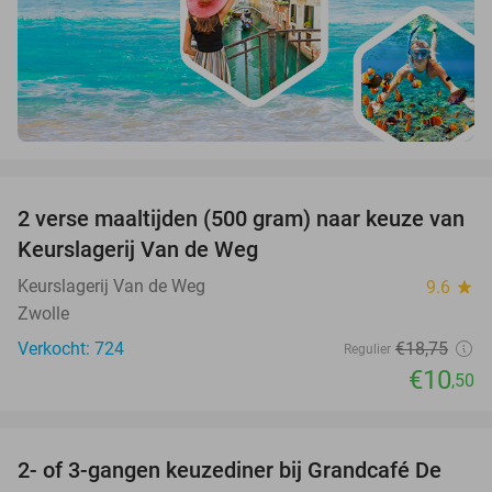
favorite_border
2 verse maaltijden (500 gram) naar keuze van
44%
Keurslagerij Van de Weg
Keurslagerij Van de Weg
9.6
star
Zwolle
Verkocht: 724
€18
,75
Regulier
€10
,50
favorite_border
2- of 3-gangen keuzediner bij Grandcafé De
42%