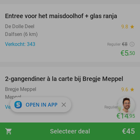
favorite_border
Entree voor het maisdoolhof + glas ranja
31%
De Dolle Deel
9.8
star
Dalfsen (6 km)
Verkocht: 343
€8
Regulier
€5
,50
favorite_border
2-gangendiner à la carte bij Bregje Meppel
12%
Bregje Meppel
9.6
star
Meppel
close
OPEN IN APP
Verkocht: 652
€17
Regulier
€14
,95
€45
shopping_cart
Selecteer deal