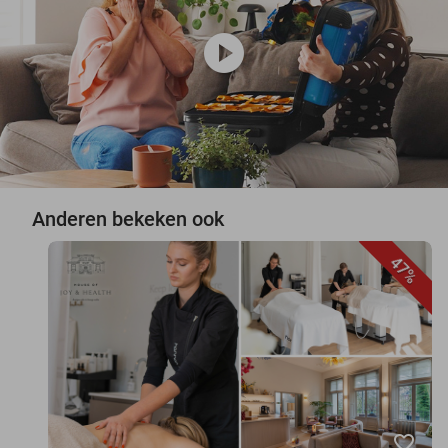
play_circle
Anderen bekeken ook
47%
favorite_border