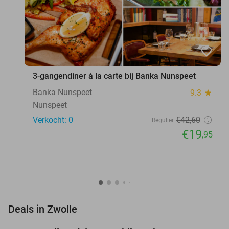
favorite_border
3-gangendiner à la carte bij Banka Nunspeet
Banka Nunspeet
9.3
star
Nunspeet
Verkocht: 0
€42
,60
Regulier
€19
,95
favorite_border
Deals in Zwolle