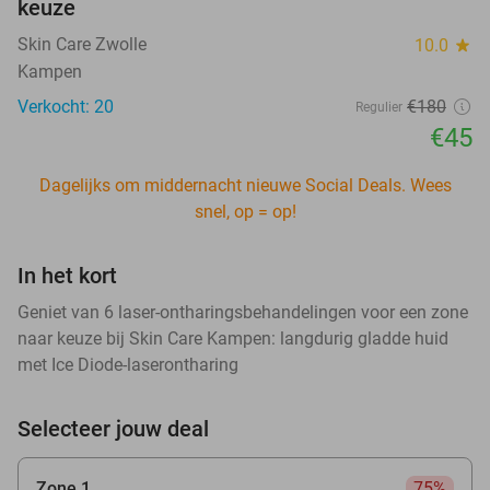
keuze
Skin Care Zwolle
10.0
star
Kampen
Verkocht: 20
€180
Regulier
€45
Dagelijks om middernacht nieuwe Social Deals. Wees
snel, op = op!
In het kort
Geniet van 6 laser-ontharingsbehandelingen voor een zone
naar keuze bij Skin Care Kampen: langdurig gladde huid
met Ice Diode-laserontharing
Selecteer jouw deal
Zone 1
75%