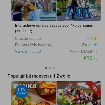
favorite_border
Interactieve outside escape voor 1-5 personen
(ca. 2 uur)
Outside Escape
9.4
star
Kampen (+46 locaties)
2 min.
directions_walk
Verkocht: 6.000
€27
,50
Regulier
€19
,95
Populair bij mensen uit Zwolle:
53%
NEW
TODAY