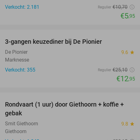
Verkocht: 2.181
€10
,70
Regulier
€5
,95
favorite_border
3-gangen keuzediner bij De Pionier
48%
De Pionier
9.6
star
Marknesse
Verkocht: 355
€25
,10
Regulier
€12
,95
favorite_border
Rondvaart (1 uur) door Giethoorn + koffie +
46%
gebak
Smit Giethoorn
9.8
star
Giethoorn