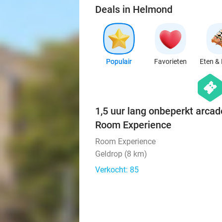
Deals in Helmond
Populair
Favorieten
Eten & 
hexago
events
1,5 uur lang onbeperkt arca
Room Experience
Room Experience
Geldrop (8 km)
Verkocht: 85