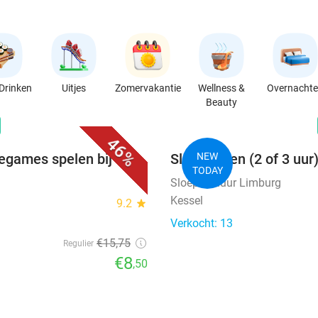
Drinken
Uitjes
Zomervakantie
Wellness &
Overnacht
Beauty
favorite_border
n
46%
degames spelen bij
Sloep huren (2 of 3 uur
NEW
TODAY
Sloepverhuur Limburg
Kessel
9.2
star
Verkocht: 13
€15
,75
Regulier
€8
,50