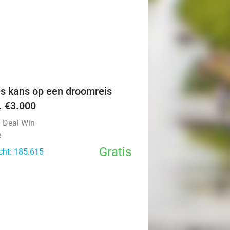
favorite_border
is kans op een droomreis
v. €3.000
l Deal Win
e
Gratis
cht: 185.615