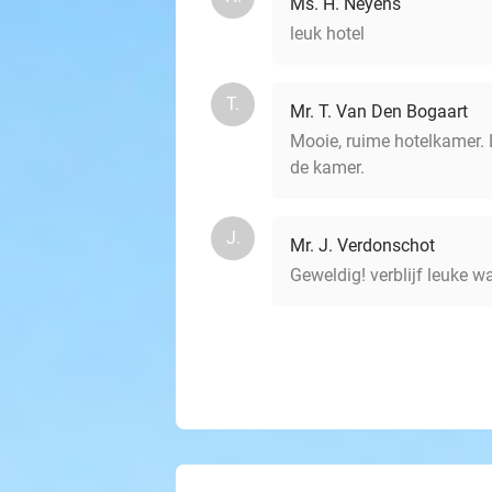
Ms. H. Neyens
leuk hotel
T.
Mr. T. Van Den Bogaart
Mooie, ruime hotelkamer. L
de kamer.
J.
Mr. J. Verdonschot
Geweldig! verblijf leuke w