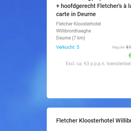
+ hoofdgerecht Fletcher's à l
carte in Deurne
Fletcher Kloosterhotel
Willibrordhaeghe
Deurne (7 km)
Verkocht: 5
€
Regulier
Excl. ca. €3 p.p.p.n. toeristenbe
Fletcher Kloosterhotel Willi