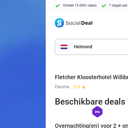
Ontdek 15.000+ deals
7 dagen per
Helmond
Fletcher Kloosterhotel Willi
Deurne
9.9
star
Beschikbare deals
hexagon
hotel
Overnachting(en) voor 2 + on