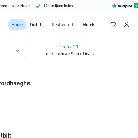
 week beschikbaar
10+ miljoen leden
Home
Dichtbij
Restaurants
Hotels
15:57:19
keyboard_arrow_down
tot de nieuwe Social Deals
brordhaeghe
favorite_border
tbijt