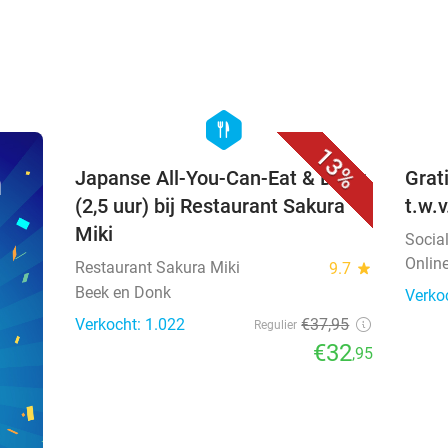
favorite_border
hexagon
food
13%
n
Japanse All-You-Can-Eat & Drink
Grat
(2,5 uur) bij Restaurant Sakura
t.w.
Miki
Socia
Onlin
Restaurant Sakura Miki
9.7
star
Beek en Donk
Verko
Verkocht: 1.022
€37
,95
Regulier
€32
,95