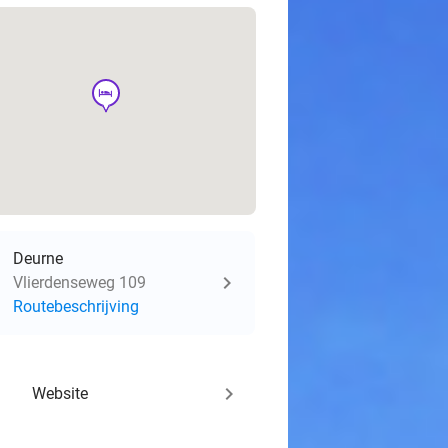
hotel
Deurne
Vlierdenseweg 109
Routebeschrijving
keyboard_arrow_right
Website