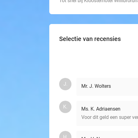
Tot snel bij Kloosterhotel Willibrord
Selectie van recensies
J.
Mr. J. Wolters
K.
Ms. K. Adriaensen
Voor dit geld een super ver
H.