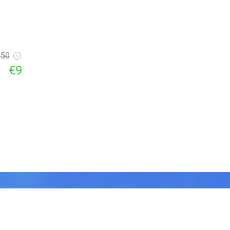
€50
€9