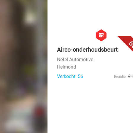
hexagon
store
6
Airco-onderhoudsbeurt
Nefel Automotive
Helmond
Verkocht: 56
€
Regulier