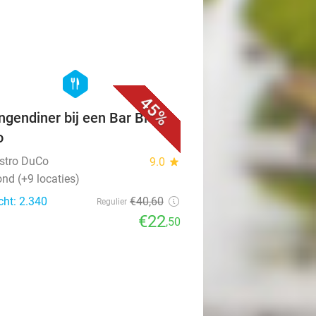
favorite_border
hexagon
food
45%
ngendiner bij een Bar Bistro
o
istro DuCo
9.0
star
nd (+9 locaties)
cht: 2.340
€40
,60
Regulier
€22
,50