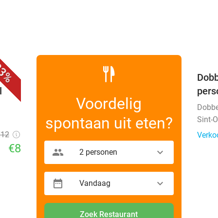
favorite_border
3%
Dobb
l
pers
Voordelig
Dobbe
spontaan uit eten?
Sint-
€12
Verko
€8
2 personen
Vandaag
Zoek Restaurant