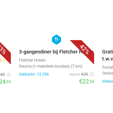
favorite_border
favorite_border
hexagon
food
3%
42%
3-gangendiner bij Fletcher Hotels
Grat
t.w.
Fletcher Hotels
9.2
star
Deurne (+ meerdere locaties) (7 km)
Socia
Onlin
Verkocht: 13.356
€39
,40
Regulier
€22
24
Verko
,50
,95