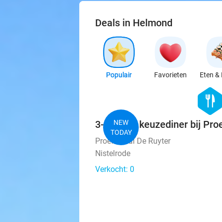
Deals in Helmond
Populair
Favorieten
Eten & 
hexago
food
3-gangen keuzediner bij Pro
NEW
TODAY
Proeflokaal De Ruyter
Nistelrode
Verkocht: 0