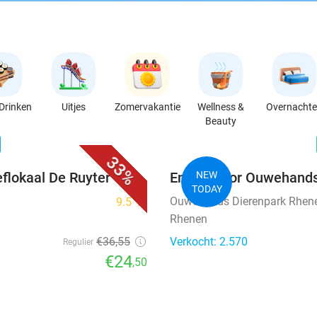
Drinken
Uitjes
Zomervakantie
Wellness &
Overnacht
Beauty
favorite_border
n
33%
eflokaal De Ruyter
Entree voor Ouwehands
NEW
TODAY
Ouwehands Dierenpark Rhen
9.5
star
Rhenen
€36
,55
Verkocht: 2.570
Regulier
€24
,50