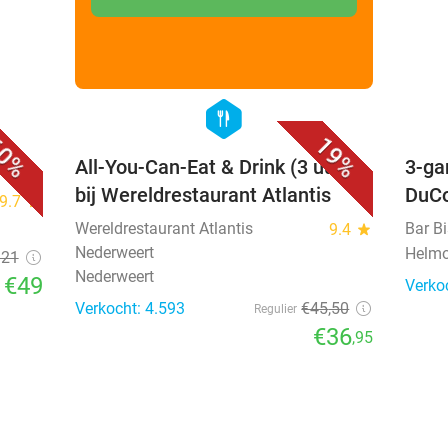
favorite_border
favorite_border
hexagon
food
0%
19%
All-You-Can-Eat & Drink (3 uur)
3-ga
bij Wereldrestaurant Atlantis
DuC
9.7
star
Wereldrestaurant Atlantis
Bar B
9.4
star
Nederweert
Helmo
121
Nederweert
€49
Verko
Verkocht: 4.593
€45
,50
Regulier
€36
,95