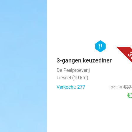
hexagon
food
3
3-gangen keuzediner
De Peelproeverij
Liessel (10 km)
Verkocht: 277
€37
Regulier
€