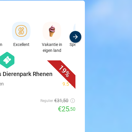
en
Excellent
Vakantie in
Speciaalzaken
Sport
eigen land
& Auto's
favorite_border
hexagon
events
19%
 Dierenpark Rhenen
en
9.5
star
€31
,50
Regulier
€25
,50