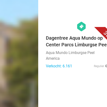
hexagon
events
3
Dagentree Aqua Mundo op
Center Parcs Limburgse Pee
Aqua Mundo Limburgse Peel
America
Verkocht: 6.161
Regulier