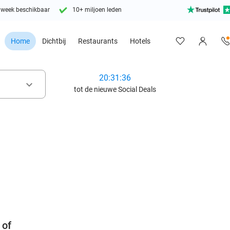
 week beschikbaar
10+ miljoen leden
Home
Dichtbij
Restaurants
Hotels
20:31:34
keyboard_arrow_down
tot de nieuwe Social Deals
favorite_border
 of