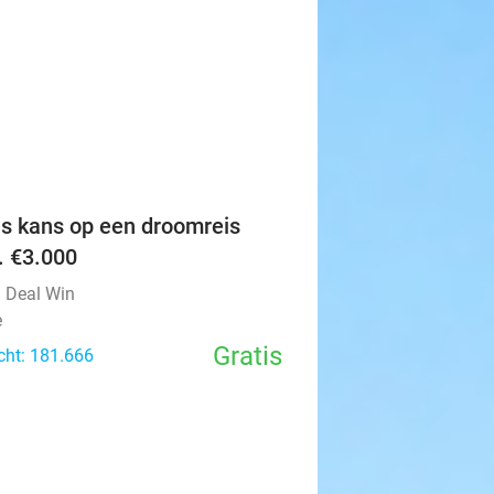
favorite_border
is kans op een droomreis
v. €3.000
l Deal Win
e
Gratis
cht: 181.666