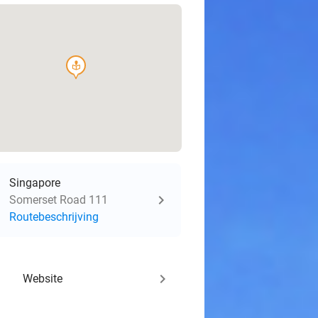
course
Singapore
Somerset Road 111
Routebeschrijving
keyboard_arrow_right
Website