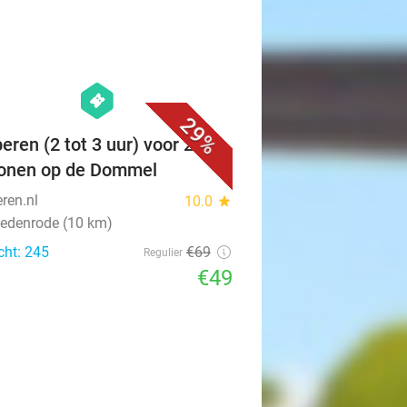
favorite_border
hexagon
events
29%
eren (2 tot 3 uur) voor 2-8
onen op de Dommel
ren.nl
10.0
star
Oedenrode (10 km)
cht: 245
€69
Regulier
€49