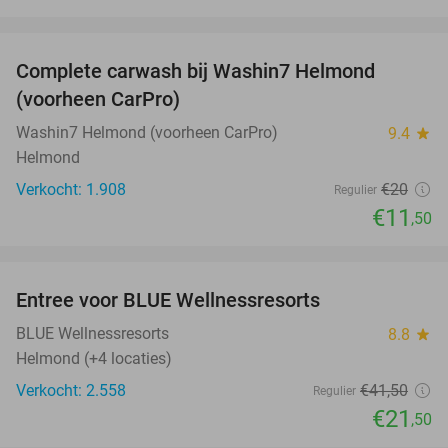
favorite_border
Complete carwash bij Washin7 Helmond
43%
(voorheen CarPro)
Washin7 Helmond (voorheen CarPro)
9.4
star
Helmond
Verkocht: 1.908
€20
Regulier
€11
,50
favorite_border
Entree voor BLUE Wellnessresorts
48%
BLUE Wellnessresorts
8.8
star
Helmond (+4 locaties)
Verkocht: 2.558
€41
,50
Regulier
€21
,50