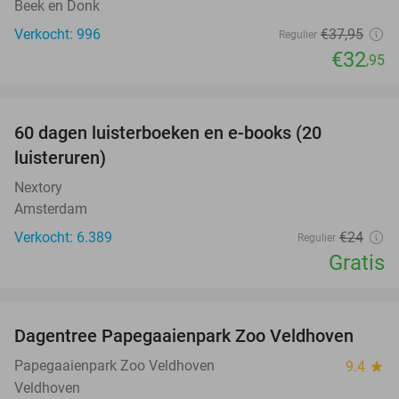
Beek en Donk
Verkocht: 996
€37
,95
Regulier
€32
,95
favorite_border
100%
60 dagen luisterboeken en e-books (20
luisteruren)
Nextory
Amsterdam
Verkocht: 6.389
€24
Regulier
Gratis
favorite_border
Dagentree Papegaaienpark Zoo Veldhoven
26%
Papegaaienpark Zoo Veldhoven
9.4
star
Veldhoven