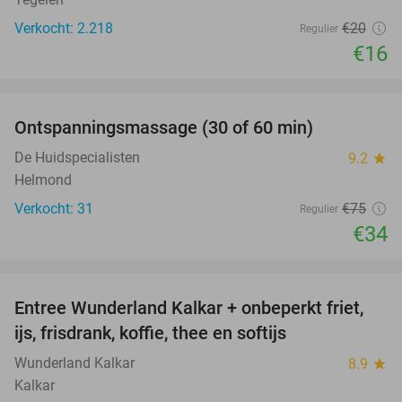
Verkocht: 2.218
€20
Regulier
€16
favorite_border
Ontspanningsmassage (30 of 60 min)
55%
De Huidspecialisten
9.2
star
Helmond
Verkocht: 31
€75
Regulier
€34
favorite_border
Entree Wunderland Kalkar + onbeperkt friet,
32%
ijs, frisdrank, koffie, thee en softijs
Wunderland Kalkar
8.9
star
Kalkar