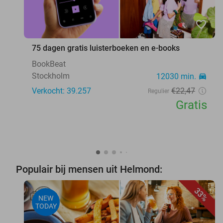
favorite_border
75 dagen gratis luisterboeken en e-books
BookBeat
Stockholm
12030 min.
directions_car
Verkocht: 39.257
€22
,47
Regulier
Gratis
Populair bij mensen uit Helmond:
33%
NEW
TODAY