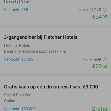
Liessel (10 km)
Verkocht: 285
€37
,40
Regulier
€24
,95
favorite_border
3-gangendiner bij Fletcher Hotels
42%
Fletcher Hotels
Deurne (+ meerdere locaties) (7 km)
Verkocht: 13.458
€39
Regulier
€22
,50
favorite_border
Gratis kans op een droomreis t.w.v. €3.000
Social Deal Win
Online
Gratis
Verkocht: 183.008