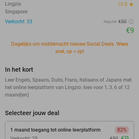
Lingzio
10.0
star
Singapore
Verkocht: 33
€50
Regulier
€9
Dagelijks om middernacht nieuwe Social Deals. Wees
snel, op = op!
In het kort
Leer Engels, Spaans, Duits, Frans, Italiaans of Japans met
het online leerplatform van Lingzio: kies voor 1, 3, 6 of 12
maand(en)
Selecteer jouw deal
1 maand toegang tot online leerplatform
82%
€9
Verkocht: 25
€50