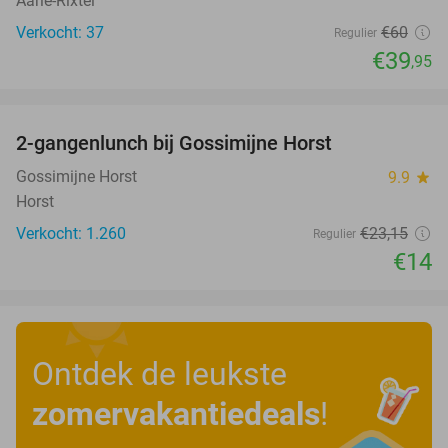
Aarle-Rixtel
Verkocht: 37
€60
Regulier
€39
,95
favorite_border
2-gangenlunch bij Gossimijne Horst
40%
Gossimijne Horst
9.9
star
Horst
Verkocht: 1.260
€23
,15
Regulier
€14
Ontdek de leukste
zomervakantiedeals
!