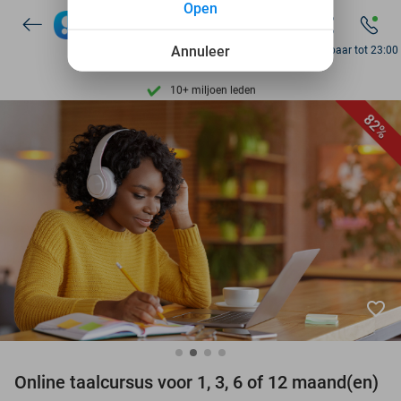
Open
Ontdek 15.000+ deals
7 dagen per week beschikbaar
Annuleer
Bereikbaar tot 23:00
10+ miljoen leden
9,4
op basis van
205.924 reviews
82%
Ontdek 15.000+ deals
7 dagen per week beschikbaar
10+ miljoen leden
favorite_border
Online taalcursus voor 1, 3, 6 of 12 maand(en)