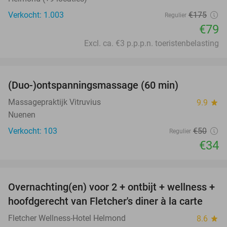
Verkocht: 1.003
€175
Regulier
€79
Excl. ca. €3 p.p.p.n. toeristenbelasting
favorite_border
(Duo-)ontspanningsmassage (60 min)
32%
Massagepraktijk Vitruvius
9.9
star
Nuenen
Verkocht: 103
€50
Regulier
€34
favorite_border
Overnachting(en) voor 2 + ontbijt + wellness +
21%
hoofdgerecht van Fletcher's diner à la carte
Fletcher Wellness-Hotel Helmond
8.6
star