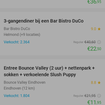
€36
,95
favorite_border
3-gangendiner bij een Bar Bistro DuCo
45%
Bar Bistro DuCo
9.0
star
Helmond (+9 locaties)
Verkocht: 2.364
€40
,60
Regulier
€22
,50
favorite_border
Entree Bounce Valley (2 uur) + nettenpark +
46%
sokken + verkoelende Slush Puppy
Bounce Valley Eindhoven
8.8
star
Eindhoven (12 km)
Verkocht: 1.804
€21
,95
Regulier
€11
,95