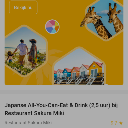
Bekijk nu
favorite_border
Japanse All-You-Can-Eat & Drink (2,5 uur) bij
13%
Restaurant Sakura Miki
Restaurant Sakura Miki
9.7
star