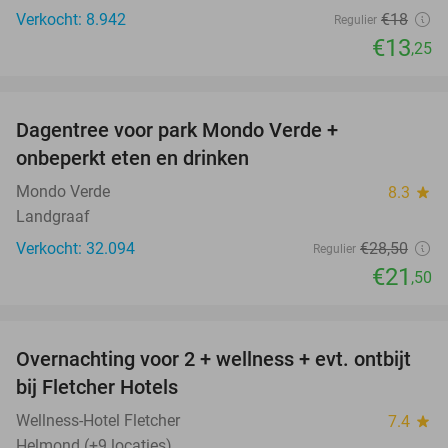
Verkocht: 8.942
€18
Regulier
€13
,25
favorite_border
Dagentree voor park Mondo Verde +
25%
onbeperkt eten en drinken
Mondo Verde
8.3
star
Landgraaf
Verkocht: 32.094
€28
,50
Regulier
€21
,50
favorite_border
Overnachting voor 2 + wellness + evt. ontbijt
55%
bij Fletcher Hotels
Wellness-Hotel Fletcher
7.4
star
Helmond (+9 locaties)