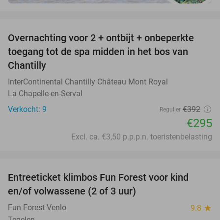
favorite_border
Overnachting voor 2 + ontbijt + onbeperkte
25%
toegang tot de spa midden in het bos van
Chantilly
InterContinental Chantilly Château Mont Royal
La Chapelle-en-Serval
Verkocht: 9
€392
Regulier
€295
Excl. ca. €3,50 p.p.p.n. toeristenbelasting
favorite_border
Entreeticket klimbos Fun Forest voor kind
20%
en/of volwassene (2 of 3 uur)
Fun Forest Venlo
9.8
star
Tegelen