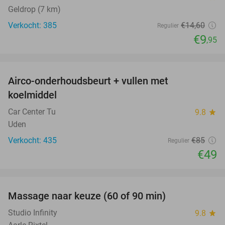
Geldrop (7 km)
Verkocht: 385
€14
,60
Regulier
€9
,95
favorite_border
Airco-onderhoudsbeurt + vullen met
42%
koelmiddel
Car Center Tu
9.8
star
Uden
Verkocht: 435
€85
Regulier
€49
favorite_border
Massage naar keuze (60 of 90 min)
33%
Studio Infinity
9.8
star