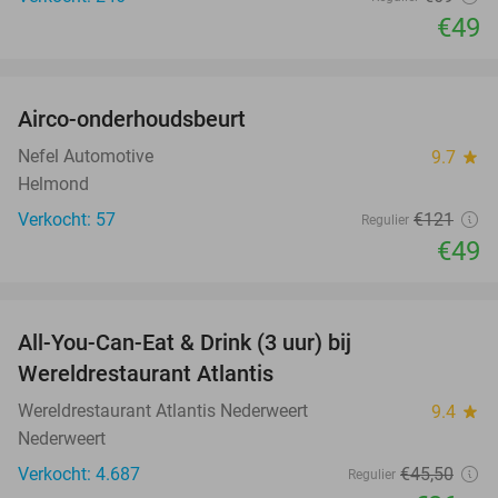
€49
favorite_border
Airco-onderhoudsbeurt
60%
Nefel Automotive
9.7
star
Helmond
Verkocht: 57
€121
Regulier
€49
favorite_border
All-You-Can-Eat & Drink (3 uur) bij
19%
Wereldrestaurant Atlantis
Wereldrestaurant Atlantis Nederweert
9.4
star
Nederweert
Verkocht: 4.687
€45
,50
Regulier