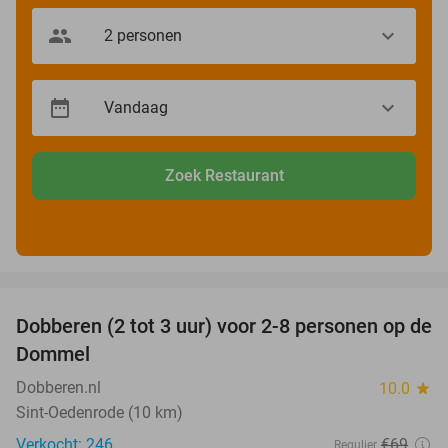
Zoek Restaurant
favorite_border
Dobberen (2 tot 3 uur) voor 2-8 personen op de
29%
Dommel
Dobberen.nl
10.0
star
Sint-Oedenrode (10 km)
Verkocht: 246
€69
Regulier