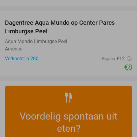
favorite_border
Dagentree Aqua Mundo op Center Parcs
33%
Limburgse Peel
Aqua Mundo Limburgse Peel
America
Verkocht: 6.280
€12
Regulier
€8
Voordelig spontaan uit
eten?