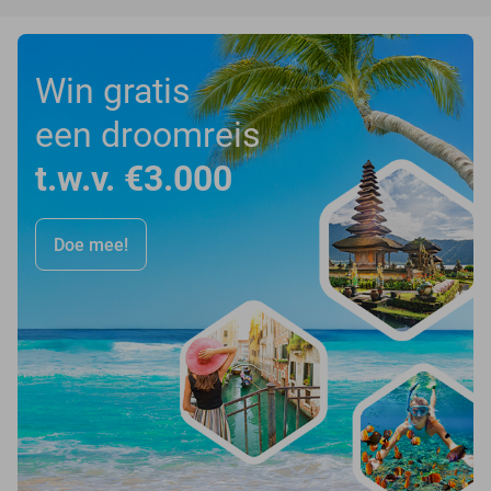
Win gratis
een droomreis
t.w.v. €3.000
Doe mee!