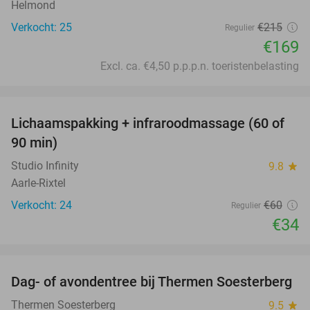
Helmond
Verkocht: 25
€215
Regulier
€169
Excl. ca. €4,50 p.p.p.n. toeristenbelasting
favorite_border
Lichaamspakking + infraroodmassage (60 of
43%
90 min)
Studio Infinity
9.8
star
Aarle-Rixtel
Verkocht: 24
€60
Regulier
€34
favorite_border
Dag- of avondentree bij Thermen Soesterberg
29%
Thermen Soesterberg
9.5
star