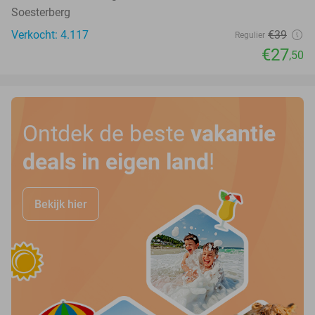
Soesterberg
Verkocht: 4.117
€39
Regulier
€27
,50
Ontdek de beste
vakantie
deals in eigen land
!
Bekijk hier