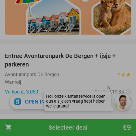
favorite_border
Entree Avonturenpark De Bergen + ijsje +
48%
parkeren
Avonturenpark De Bergen
9.4
star
Wanroij
Verkocht: 3.059
€19
,35
Regulier
€10
close
OPEN IN APP
favorite_border
Entree Pakawi Park
28%
€9
shopping_cart
Selecteer deal
Pakawi Park
8.9
star