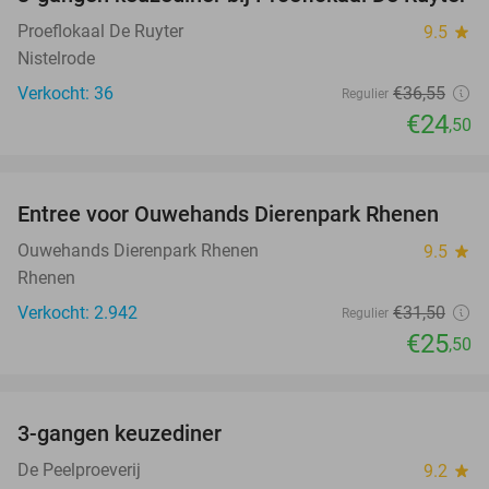
33%
NEW
TODAY
Proeflokaal De Ruyter
9.5
star
Nistelrode
Verkocht: 36
€36
,55
Regulier
€24
,50
favorite_border
Entree voor Ouwehands Dierenpark Rhenen
19%
NEW
TODAY
Ouwehands Dierenpark Rhenen
9.5
star
Rhenen
Verkocht: 2.942
€31
,50
Regulier
€25
,50
favorite_border
3-gangen keuzediner
33%
De Peelproeverij
9.2
star