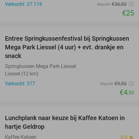
Verkocht: 27.174
€36
,50
Regulier
€25
favorite_border
Entree Springkussenfestival bij Springkussen
53%
Mega Park Liessel (4 uur) + evt. drankje en
snack
Springkussen Mega Park Liessel
Liessel (12 km)
Verkocht: 377
€9
,50
Regulier
€4
,50
favorite_border
Lunchplank naar keuze bij Kaffee Katoen in
32%
hartje Geldrop
Kaffee Katoen
9.8
star