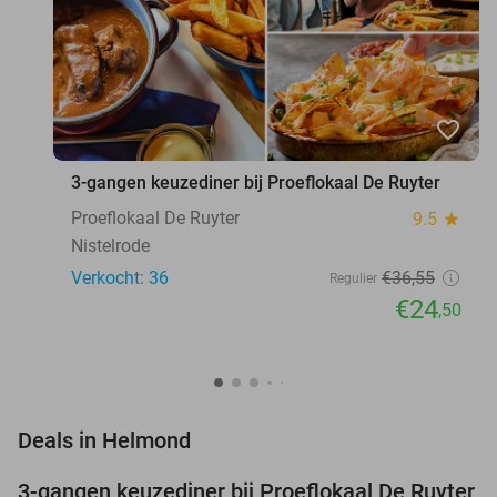
favorite_border
3-gangen keuzediner bij Proeflokaal De Ruyter
Proeflokaal De Ruyter
9.5
star
Nistelrode
Verkocht: 36
€36
,55
Regulier
€24
,50
favorite_border
Deals in Helmond
3-gangen keuzediner bij Proeflokaal De Ruyter