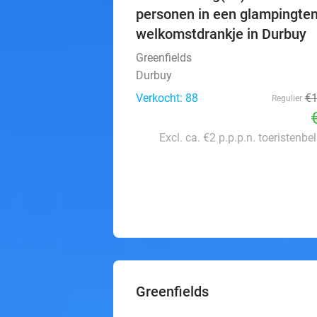
personen in een glampingten
welkomstdrankje in Durbuy
Greenfields
Durbuy
Verkocht: 88
€
Regulier
Excl. ca. €2 p.p.p.n. toeristenbe
Greenfields