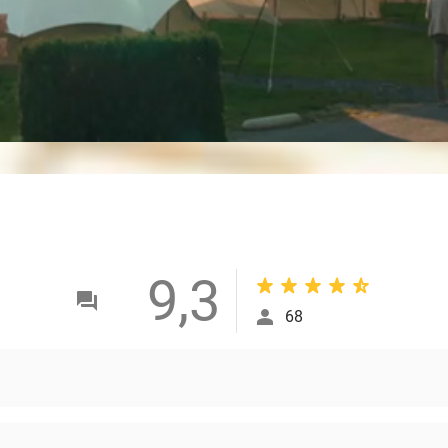
9,3
68