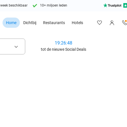
 week beschikbaar
10+ miljoen leden
Home
Dichtbij
Restaurants
Hotels
19:26:46
keyboard_arrow_down
tot de nieuwe Social Deals
favorite_border