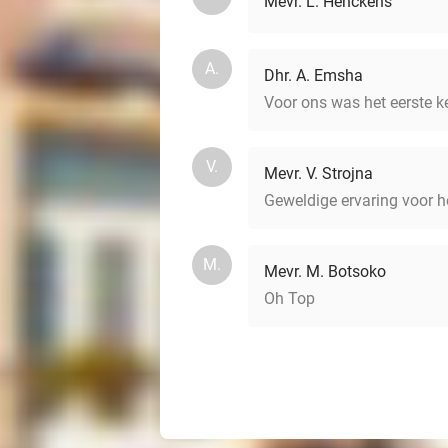
Mevr. L. Henckens
A.
Dhr. A. Emsha
Voor ons was het eerste ke
V.
Mevr. V. Strojna
Geweldige ervaring voor h
M.
Mevr. M. Botsoko
Oh Top