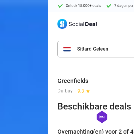
Ontdek 15.000+ deals
7 dagen per
Sittard-Geleen
Greenfields
Durbuy
9.3
star
Beschikbare deals
hexagon
hotel
Overnachting(en) voor 2 of 4