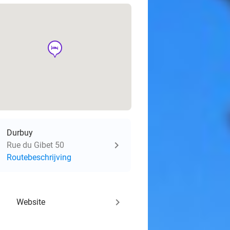
hotel
Durbuy
Rue du Gibet 50
Routebeschrijving
keyboard_arrow_right
Website