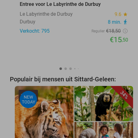
Entree voor Le Labyrinthe de Durbuy
Le Labyrinthe de Durbuy
9.6
star
Durbuy
8 min.
directions_walk
Verkocht: 795
€18
,50
Regulier
€15
,50
Populair bij mensen uit Sittard-Geleen:
34%
NEW
TODAY