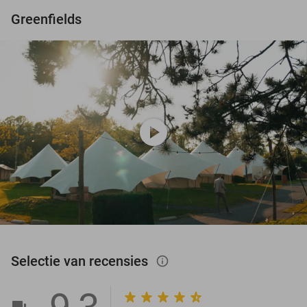
Greenfields
play_circle
Selectie van recensies
info_outlined