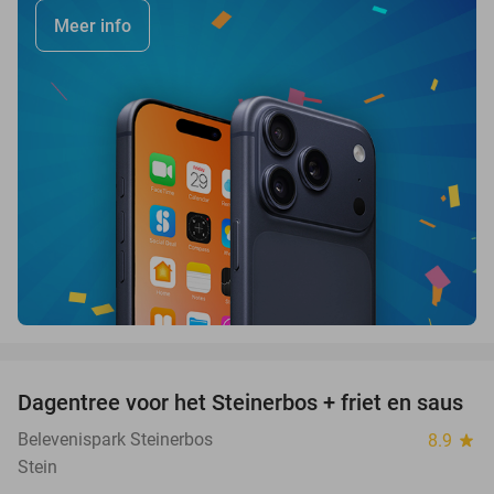
Meer info
favorite_border
Dagentree voor het Steinerbos + friet en saus
37%
Belevenispark Steinerbos
8.9
star
Stein