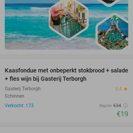
favorite_border
Kaasfondue met onbeperkt stokbrood + salade
44%
+ fles wijn bij Gasterij Terborgh
Gasterij Terborgh
9.4
star
Schinnen
Verkocht: 173
€34
Regulier
€19
favorite_border