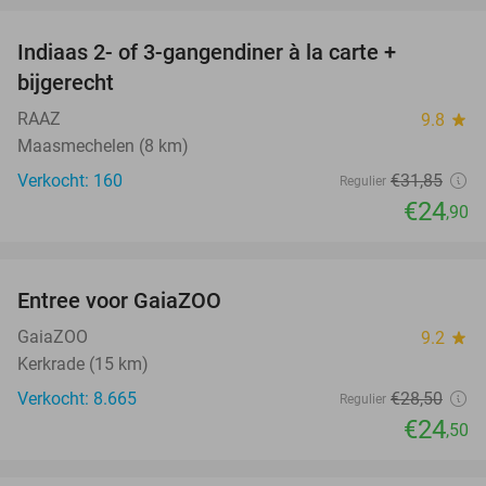
Indiaas 2- of 3-gangendiner à la carte +
22%
bijgerecht
RAAZ
9.8
star
Maasmechelen (8 km)
Verkocht: 160
€31
,85
Regulier
€24
,90
favorite_border
Entree voor GaiaZOO
14%
GaiaZOO
9.2
star
Kerkrade (15 km)
Verkocht: 8.665
€28
,50
Regulier
€24
,50
favorite_border