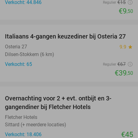
Verkocht: 44.846
€15
Regulier
€9
,50
favorite_border
Italiaans 4-gangen keuzediner bij Osteria 27
41%
Osteria 27
9.9
star
Dilsen-Stokkem (6 km)
Verkocht: 65
€67
Regulier
€39
,50
favorite_border
Overnachting voor 2 + evt. ontbijt en 3-
gangendiner bij Fletcher Hotels
Fletcher Hotels
Sittard (+ meerdere locaties)
€45
Verkocht: 18.406