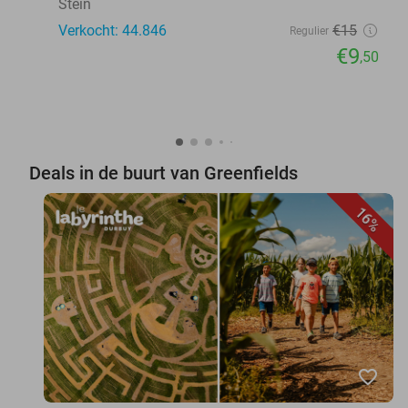
Stein
Verkocht: 44.846
€15
Regulier
€9
,50
Deals in de buurt van Greenfields
16%
favorite_border