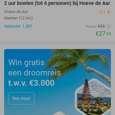
2 uur bowlen (tot 6 personen) bij Hoeve de Aar
50%
Hoeve de Aar
9.4
star
Heerlen (12 km)
Verkocht: 1.287
€55
Regulier
€27
,50
Win gratis
een droomreis
t.w.v. €3.000
Doe mee!