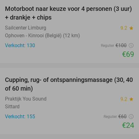
Motorboot naar keuze voor 4 personen (3 uur)
31%
+ drankje + chips
Sailcenter Limburg
9.2
star
Ophoven - Kinrooi (België) (12 km)
Verkocht: 130
€100
Regulier
€69
favorite_border
Cupping, rug- of ontspanningsmassage (30, 40
60%
of 60 min)
Praktijk You Sound
9.2
star
Sittard
Verkocht: 155
€60
Regulier
€24
favorite_border