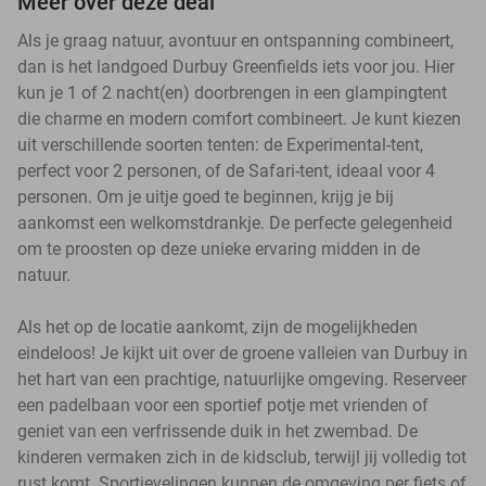
Meer over deze deal
Als je graag natuur, avontuur en ontspanning combineert,
dan is het landgoed Durbuy Greenfields iets voor jou. Hier
kun je 1 of 2 nacht(en) doorbrengen in een glampingtent
die charme en modern comfort combineert. Je kunt kiezen
uit verschillende soorten tenten: de Experimental-tent,
perfect voor 2 personen, of de Safari-tent, ideaal voor 4
personen. Om je uitje goed te beginnen, krijg je bij
aankomst een welkomstdrankje. De perfecte gelegenheid
om te proosten op deze unieke ervaring midden in de
natuur.
Als het op de locatie aankomt, zijn de mogelijkheden
eindeloos! Je kijkt uit over de groene valleien van Durbuy in
het hart van een prachtige, natuurlijke omgeving. Reserveer
een padelbaan voor een sportief potje met vrienden of
geniet van een verfrissende duik in het zwembad. De
kinderen vermaken zich in de kidsclub, terwijl jij volledig tot
rust komt. Sportievelingen kunnen de omgeving per fiets of