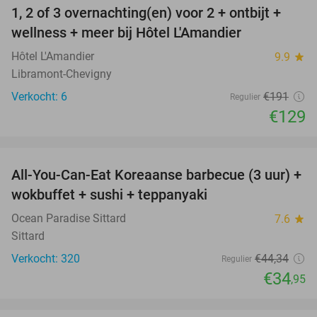
1, 2 of 3 overnachting(en) voor 2 + ontbijt +
32%
NEW
wellness + meer bij Hôtel L'Amandier
TODAY
Hôtel L'Amandier
9.9
star
Libramont-Chevigny
Verkocht: 6
€191
Regulier
€129
favorite_border
All-You-Can-Eat Koreaanse barbecue (3 uur) +
21%
wokbuffet + sushi + teppanyaki
Ocean Paradise Sittard
7.6
star
Sittard
Verkocht: 320
€44
,34
Regulier
€34
,95
favorite_border