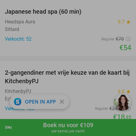
Japanese head spa (60 min)
23%
Headspa Aura
9.7
star
Sittard
Verkocht: 52
€70
Regulier
€54
favorite_border
2-gangendiner met vrije keuze van de kaart bij
23%
KitchenbyPJ
KitchenbyPJ
9.0
star
Echt (10 km)
close
OPEN IN APP
Verkocht: 128
€24
,50
Regulier
€18
,95
Boek nu voor €109
favorite_border
hotel
shopping_cart
Boek nu
navigate_next
per kamer, per nacht