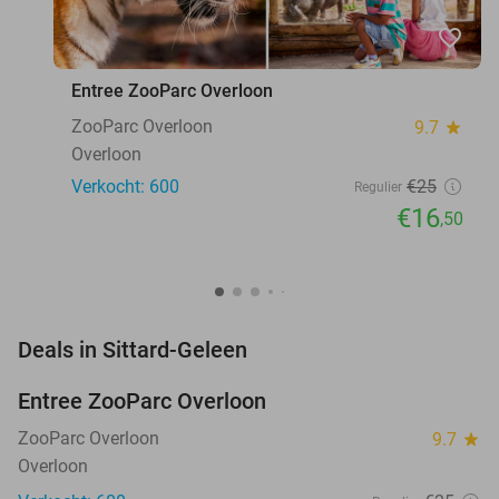
favorite_border
Entree ZooParc Overloon
ZooParc Overloon
9.7
star
Overloon
Verkocht: 600
€25
Regulier
€16
,50
favorite_border
Deals in Sittard-Geleen
Entree ZooParc Overloon
34%
NEW
TODAY
ZooParc Overloon
9.7
star
Overloon