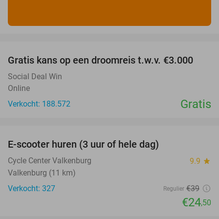
favorite_border
Gratis kans op een droomreis t.w.v. €3.000
Social Deal Win
Online
Gratis
Verkocht: 188.572
favorite_border
E-scooter huren (3 uur of hele dag)
37%
Cycle Center Valkenburg
9.9
star
Valkenburg (11 km)
Verkocht: 327
€39
Regulier
€24
,50
favorite_border