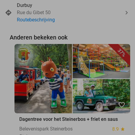
Durbuy
Rue du Gibet 50
Routebeschrijving
Anderen bekeken ook
37%
favorite_border
Dagentree voor het Steinerbos + friet en saus
Belevenispark Steinerbos
8.9
star