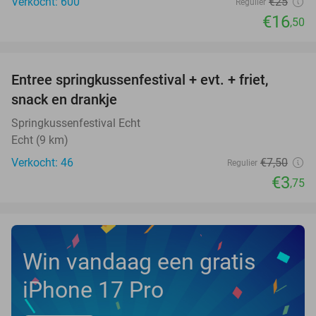
Verkocht: 600
€25
Regulier
€16
,50
favorite_border
Entree springkussenfestival + evt. + friet,
50%
NEW
snack en drankje
TODAY
Springkussenfestival Echt
Echt (9 km)
Verkocht: 46
€7
,50
Regulier
€3
,75
Win vandaag een gratis
iPhone 17 Pro