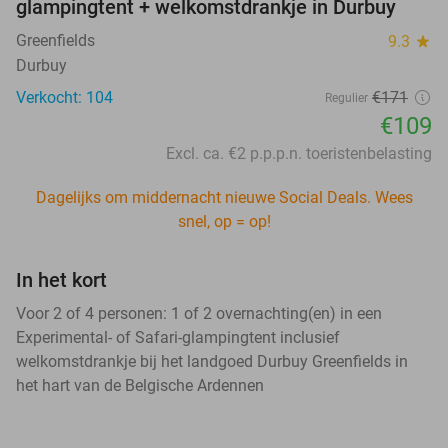
glampingtent + welkomstdrankje in Durbuy
Greenfields
9.3
star
Durbuy
Verkocht: 104
€171
Regulier
€109
Excl. ca. €2 p.p.p.n. toeristenbelasting
Dagelijks om middernacht nieuwe Social Deals. Wees
snel, op = op!
In het kort
Voor 2 of 4 personen: 1 of 2 overnachting(en) in een
Experimental- of Safari-glampingtent inclusief
welkomstdrankje bij het landgoed Durbuy Greenfields in
het hart van de Belgische Ardennen