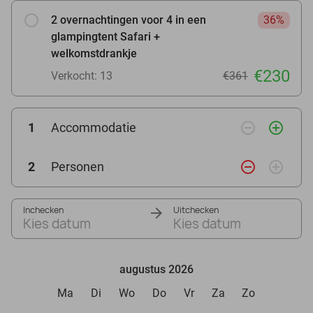
2 overnachtingen voor 4 in een
36%
glampingtent Safari +
welkomstdrankje
€230
Verkocht: 13
€361
remove_circle_outline
add_circle_outline
1
Accommodatie
remove_circle_outline
add_circle_outline
2
Personen
Inchecken
Uitchecken
Kies datum
Kies datum
augustus 2026
Ma
Di
Wo
Do
Vr
Za
Zo