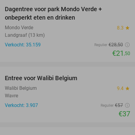
Dagentree voor park Mondo Verde +
25%
onbeperkt eten en drinken
Mondo Verde
8.3
star
Landgraaf (13 km)
Verkocht: 35.159
€28
,50
Regulier
€21
,50
favorite_border
Entree voor Walibi Belgium
35%
Walibi Belgium
9.4
star
Wavre
Verkocht: 3.907
€57
Regulier
€37
favorite_border