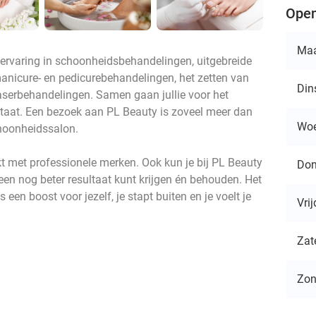
Open
Ma
 ervaring in schoonheidsbehandelingen, uitgebreide
anicure- en pedicurebehandelingen, het zetten van
Din
aserbehandelingen. Samen gaan jullie voor het
ltaat. Een bezoek aan PL Beauty is zoveel meer dan
Wo
choonheidssalon.
kt met professionele merken. Ook kun je bij PL Beauty
Don
een nog beter resultaat kunt krijgen én behouden. Het
s een boost voor jezelf, je stapt buiten en je voelt je
Vri
Zat
Zo