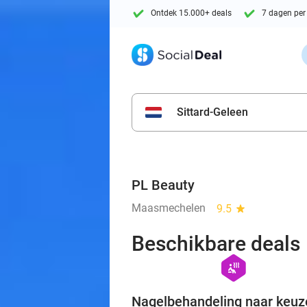
Ontdek 15.000+ deals
7 dagen per
Sittard-Geleen
PL Beauty
Maasmechelen
9.5
star
Beschikbare deals
hexagon
wellness
Nagelbehandeling naar keuz