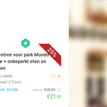
favorite_border
hexagon
events
25%
ntree voor park Mondo
e + onbeperkt eten en
ken
o Verde
8.3
star
raaf (13 km)
cht: 33.346
€28
,50
Regulier
€21
,50