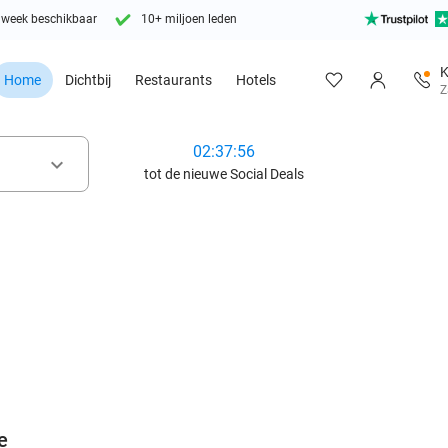
 week beschikbaar
10+ miljoen leden
K
Home
Dichtbij
Restaurants
Hotels
Z
02:37:54
keyboard_arrow_down
tot de nieuwe Social Deals
favorite_border
e