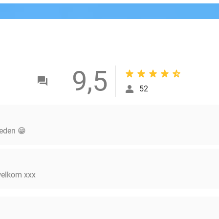
9,5
52
reden 😁
 welkom xxx