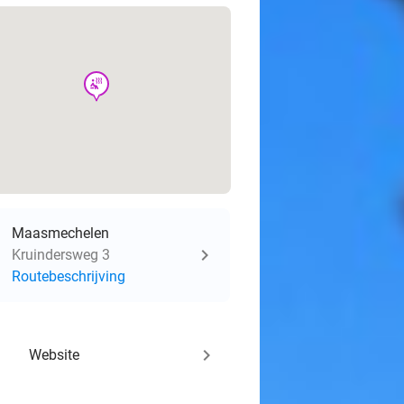
wellness
Maasmechelen
Kruindersweg 3
Routebeschrijving
keyboard_arrow_right
Website