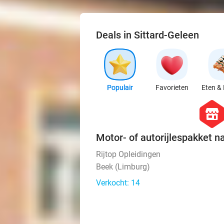
Deals in Sittard-Geleen
Populair
Favorieten
Eten & 
hexago
store
Motor- of autorijlespakket n
Rijtop Opleidingen
Beek (Limburg)
Verkocht: 14