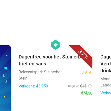
favorite_border
hexagon
events
37%
n
Dagentree voor het Steinerbos +
Dage
friet en saus
Verd
drin
Belevenispark Steinerbos
8.9
star
Stein
Mond
Landg
Verkocht: 43.959
€15
Regulier
€9
Verko
,50