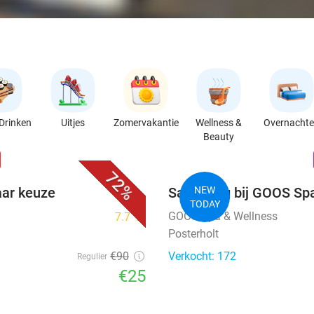
Drinken
Uitjes
Zomervakantie
Wellness &
Overnacht
Beauty
favorite_border
n
72%
aar keuze
Saunadag bij GOOS Sp
NEW
TODAY
GOOS Spa & Wellness
7.7
star
Posterholt
€90
Verkocht: 172
Regulier
€25