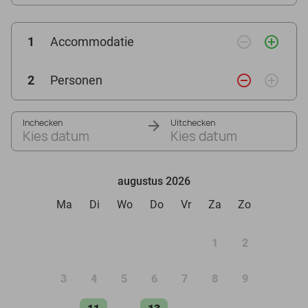
remove_circle_outline
add_circle_outline
1
Accommodatie
remove_circle_outline
add_circle_outline
2
Personen
Inchecken
Uitchecken
Kies datum
Kies datum
augustus 2026
Ma
Di
Wo
Do
Vr
Za
Zo
1
2
3
4
5
6
7
8
9