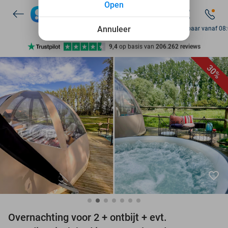
Open
7 dagen per week beschikbaar
10+ miljoen leden
Annuleer
Bereikbaar vanaf 08
9,4
op basis van
206.262 reviews
Ontdek 15.000+ deals
30%
7 dagen per week beschikbaar
10+ miljoen leden
favorite_border
Overnachting voor 2 + ontbijt + evt.