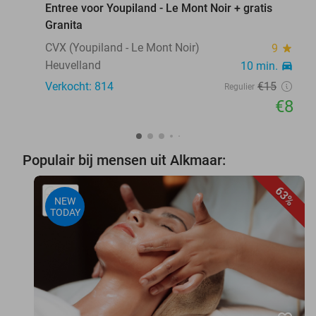
Entree voor Youpiland - Le Mont Noir + gratis
Granita
CVX (Youpiland - Le Mont Noir)
9
star
Heuvelland
10 min.
directions_car
Verkocht: 814
€15
Regulier
€8
Populair bij mensen uit Alkmaar:
63%
NEW
TODAY