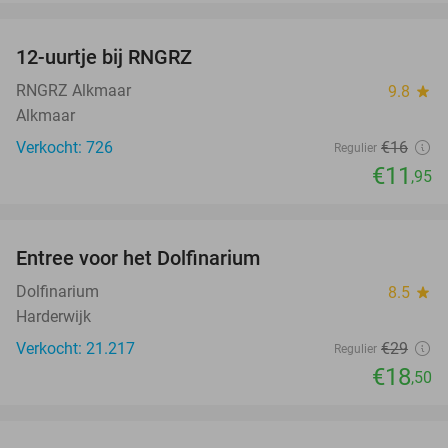
favorite_border
12-uurtje bij RNGRZ
25%
RNGRZ Alkmaar
9.8
star
Alkmaar
Verkocht: 726
€16
Regulier
€11
,95
favorite_border
Entree voor het Dolfinarium
36%
Dolfinarium
8.5
star
Harderwijk
Verkocht: 21.217
€29
Regulier
€18
,50
favorite_border