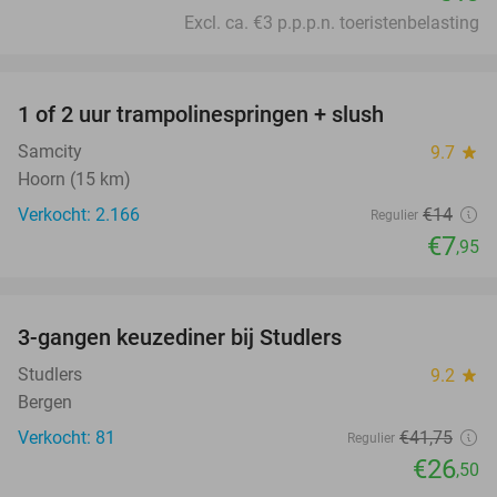
Excl. ca. €3 p.p.p.n. toeristenbelasting
favorite_border
1 of 2 uur trampolinespringen + slush
43%
Samcity
9.7
star
Hoorn (15 km)
Verkocht: 2.166
€14
Regulier
€7
,95
favorite_border
3-gangen keuzediner bij Studlers
37%
Studlers
9.2
star
Bergen
Verkocht: 81
€41
,75
Regulier
€26
,50