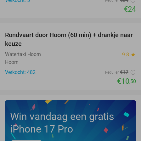
Verkocht: 5
€64
Regulier
€24
favorite_border
Rondvaart door Hoorn (60 min) + drankje naar
38%
keuze
Watertaxi Hoorn
9.8
star
Hoorn
Verkocht: 482
€17
Regulier
€10
,50
Win vandaag een gratis
iPhone 17 Pro