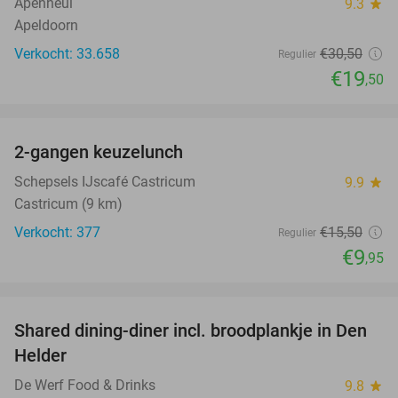
Apenheul
9.3
star
Apeldoorn
Verkocht: 33.658
€30
,50
Regulier
€19
,50
favorite_border
2-gangen keuzelunch
36%
Schepsels IJscafé Castricum
9.9
star
Castricum (9 km)
Verkocht: 377
€15
,50
Regulier
€9
,95
favorite_border
Shared dining-diner incl. broodplankje in Den
25%
Helder
De Werf Food & Drinks
9.8
star