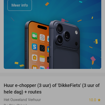
Meer info
favorite_border
Huur e-chopper (3 uur) of 'DikkeFiets' (3 uur of
50%
hele dag) + routes
Het Ouweland Verhuur
10.0
star