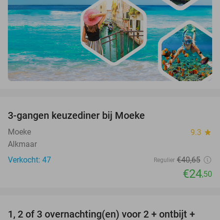
favorite_border
3-gangen keuzediner bij Moeke
40%
Moeke
9.3
star
Alkmaar
Verkocht: 47
€40
,65
Regulier
€24
,50
favorite_border
1, 2 of 3 overnachting(en) voor 2 + ontbijt +
32%