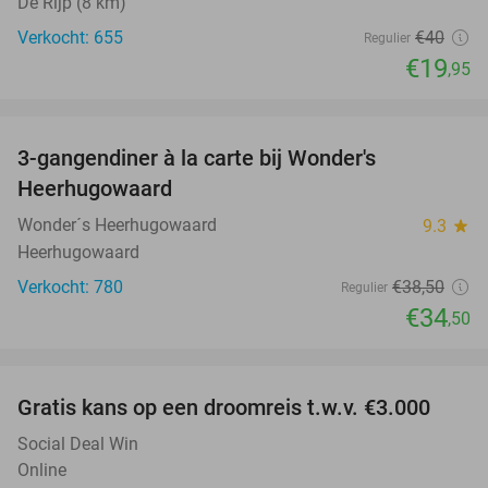
De Rijp (8 km)
Verkocht: 655
€40
Regulier
€19
,95
favorite_border
3-gangendiner à la carte bij Wonder's
10%
Heerhugowaard
Wonder´s Heerhugowaard
9.3
star
Heerhugowaard
Verkocht: 780
€38
,50
Regulier
€34
,50
favorite_border
Gratis kans op een droomreis t.w.v. €3.000
Social Deal Win
Online