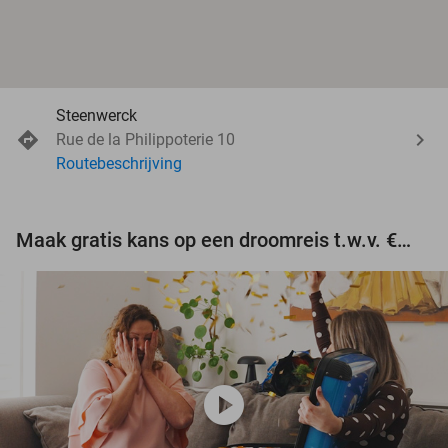
Steenwerck
Rue de la Philippoterie 10
Routebeschrijving
Maak gratis kans op een droomreis t.w.v. €3.000!
play_circle