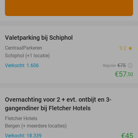
favorite_border
Valetparking bij Schiphol
23%
CentraalParkeren
9.2
star
Schiphol (+1 locatie)
Verkocht: 1.606
€75
Regulier
€57
,50
favorite_border
Overnachting voor 2 + evt. ontbijt en 3-
gangendiner bij Fletcher Hotels
Fletcher Hotels
Bergen (+ meerdere locaties)
€45
Verkocht: 18.339