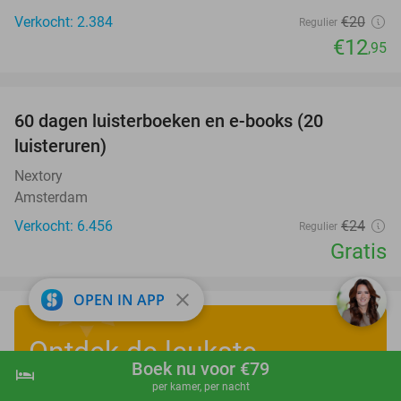
Verkocht: 2.384
€20
Regulier
€12
,95
favorite_border
100%
60 dagen luisterboeken en e-books (20
luisteruren)
Nextory
Amsterdam
Verkocht: 6.456
€24
Regulier
Gratis
close
OPEN IN APP
Ontdek de leukste
Boek nu voor €79
hotel
shopping_cart
Boek nu
navigate_next
zomervakantiedeals
!
per kamer, per nacht