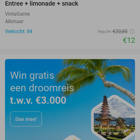
Entree + limonade + snack
42%
VintaGame
Alkmaar
Verkocht: 84
€20
,85
Regulier
€12
Win gratis
een droomreis
t.w.v. €3.000
Doe mee!