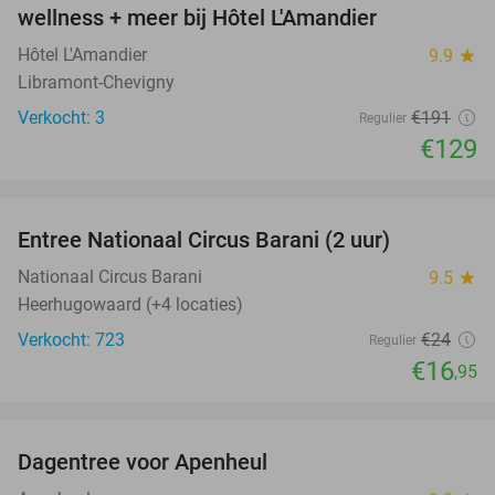
NEW
wellness + meer bij Hôtel L'Amandier
TODAY
Hôtel L'Amandier
9.9
star
Libramont-Chevigny
Verkocht: 3
€191
Regulier
€129
favorite_border
Entree Nationaal Circus Barani (2 uur)
29%
Nationaal Circus Barani
9.5
star
Heerhugowaard (+4 locaties)
Verkocht: 723
€24
Regulier
€16
,95
favorite_border
Dagentree voor Apenheul
36%