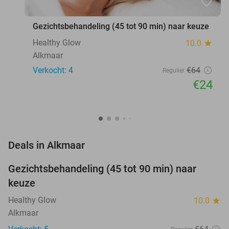
favorite_border
Gezichtsbehandeling (45 tot 90 min) naar keuze
Healthy Glow
10.0
star
Alkmaar
Verkocht: 4
€64
Regulier
€24
favorite_border
Deals in Alkmaar
Gezichtsbehandeling (45 tot 90 min) naar
63%
NEW
keuze
TODAY
Healthy Glow
10.0
star
Alkmaar