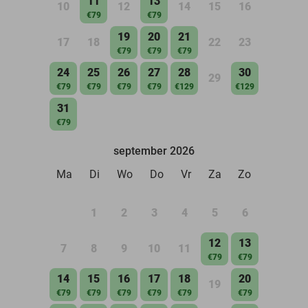
11
13
10
12
14
15
16
€79
€79
19
20
21
17
18
22
23
€79
€79
€79
24
25
26
27
28
30
29
€79
€79
€79
€79
€129
€129
31
€79
september 2026
Ma
Di
Wo
Do
Vr
Za
Zo
1
2
3
4
5
6
12
13
7
8
9
10
11
€79
€79
14
15
16
17
18
20
19
€79
€79
€79
€79
€79
€79