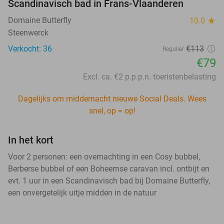
Scandinavisch bad in Frans-Vlaanderen
Domaine Butterfly
10.0
star
Steenwerck
Verkocht: 36
€113
Regulier
€79
Excl. ca. €2 p.p.p.n. toeristenbelasting
Dagelijks om middernacht nieuwe Social Deals. Wees
snel, op = op!
In het kort
Voor 2 personen: een overnachting in een Cosy bubbel,
Berberse bubbel of een Boheemse caravan incl. ontbijt en
evt. 1 uur in een Scandinavisch bad bij Domaine Butterfly,
een onvergetelijk uitje midden in de natuur