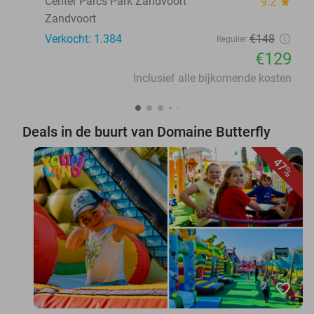
Center Parcs Park Zandvoort
9.2
star
Zandvoort
Verkocht: 1.384
€148
Regulier
€129
Inclusief alle bijkomende kosten
Deals in de buurt van Domaine Butterfly
47%
favorite_border