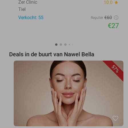
Zer Clinic
10.0
star
Tiel
Verkocht: 55
€60
Regulier
€27
Deals in de buurt van Nawel Bella
57%
favorite_border