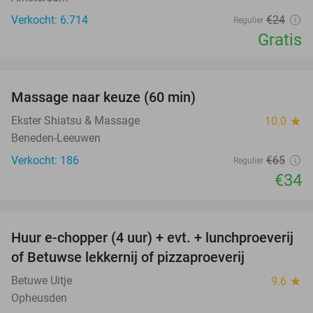
Verkocht: 6.714
€24
Regulier
Gratis
favorite_border
Massage naar keuze (60 min)
48%
Ekster Shiatsu & Massage
10.0
star
Beneden-Leeuwen
Verkocht: 186
€65
Regulier
€34
favorite_border
Huur e-chopper (4 uur) + evt. + lunchproeverij
44%
of Betuwse lekkernij of pizzaproeverij
Betuwe Uitje
9.6
star
Opheusden