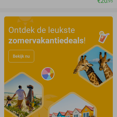
€20
,95
Ontdek de leukste
zomervakantiedeals
!
Bekijk nu