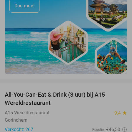
Doe mee!
favorite_border
All-You-Can-Eat & Drink (3 uur) bij A15
19%
Wereldrestaurant
A15 Wereldrestaurant
9.4
star
Gorinchem
Verkocht: 267
€46
,50
Regulier