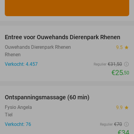
favorite_border
Entree voor Ouwehands Dierenpark Rhenen
19%
Ouwehands Dierenpark Rhenen
9.5
star
Rhenen
Verkocht: 4.457
€31
,50
Regulier
€25
,50
favorite_border
Ontspanningsmassage (60 min)
51%
Fysio Angela
9.9
star
Tiel
Verkocht: 76
€70
Regulier
€34