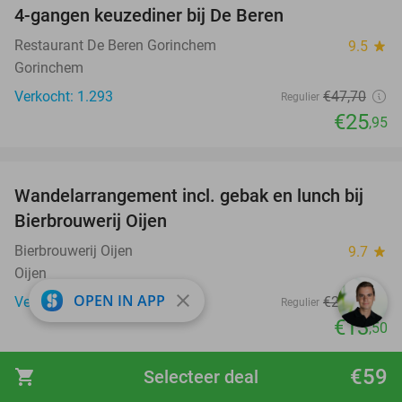
4-gangen keuzediner bij De Beren
46%
Restaurant De Beren Gorinchem
9.5
star
Gorinchem
Verkocht: 1.293
€47
,70
Regulier
€25
,95
favorite_border
Wandelarrangement incl. gebak en lunch bij
53%
Bierbrouwerij Oijen
Bierbrouwerij Oijen
9.7
star
Oijen
close
OPEN IN APP
Verkocht: 965
€28
,50
Regulier
€13
,50
favorite_border
€59
shopping_cart
Selecteer deal
Dag- of avondentree bij Thermen Soesterberg