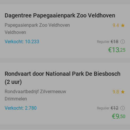
favorite_border
Dagentree Papegaaienpark Zoo Veldhoven
26%
Papegaaienpark Zoo Veldhoven
9.4
star
Veldhoven
Verkocht: 10.233
€18
Regulier
€13
,25
favorite_border
Rondvaart door Nationaal Park De Biesbosch
21%
(2 uur)
Rondvaartbedrijf Zilvermeeuw
9.8
star
Drimmelen
Verkocht: 2.780
€12
Regulier
€9
,50
favorite_border