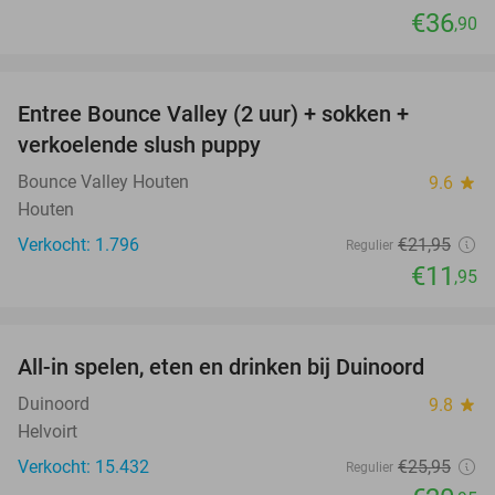
€36
,90
favorite_border
Entree Bounce Valley (2 uur) + sokken +
46%
verkoelende slush puppy
Bounce Valley Houten
9.6
star
Houten
Verkocht: 1.796
€21
,95
Regulier
€11
,95
favorite_border
All-in spelen, eten en drinken bij Duinoord
19%
Duinoord
9.8
star
Helvoirt
Verkocht: 15.432
€25
,95
Regulier