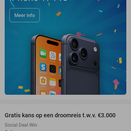
Meer info
favorite_border
Gratis kans op een droomreis t.w.v. €3.000
Social Deal Win