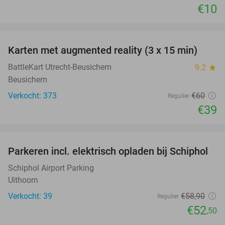
€10
favorite_border
Karten met augmented reality (3 x 15 min)
35%
BattleKart Utrecht-Beusichem
9.2
star
Beusichem
Verkocht: 373
€60
Regulier
€39
favorite_border
Parkeren incl. elektrisch opladen bij Schiphol
11%
Schiphol Airport Parking
Uithoorn
Verkocht: 39
€58
,90
Regulier
€52
,50