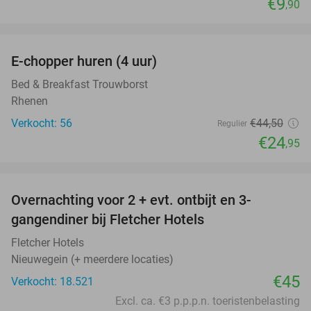
€9
,90
favorite_border
E-chopper huren (4 uur)
44%
Bed & Breakfast Trouwborst
Rhenen
Verkocht: 56
€44
,50
Regulier
€24
,95
favorite_border
Overnachting voor 2 + evt. ontbijt en 3-
gangendiner bij Fletcher Hotels
Fletcher Hotels
Nieuwegein (+ meerdere locaties)
€45
Verkocht: 18.521
Excl. ca. €3 p.p.p.n. toeristenbelasting