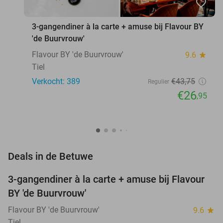
favorite_border
3-gangendiner à la carte + amuse bij Flavour BY
'de Buurvrouw'
Flavour BY 'de Buurvrouw'
9.6
star
Tiel
Verkocht: 389
€43
,75
Regulier
€26
,95
favorite_border
Deals in de Betuwe
3-gangendiner à la carte + amuse bij Flavour
38%
BY 'de Buurvrouw'
Flavour BY 'de Buurvrouw'
9.6
star
Tiel