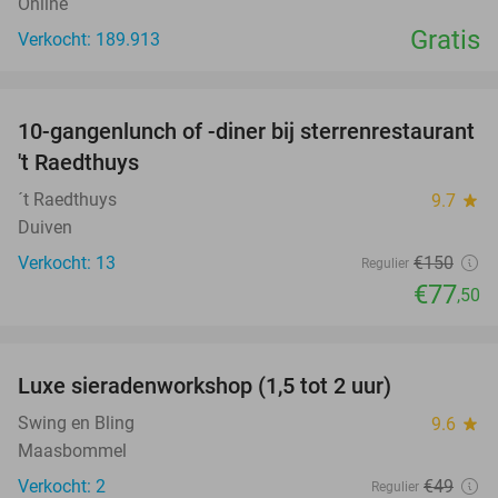
Online
Gratis
Verkocht: 189.913
favorite_border
10-gangenlunch of -diner bij sterrenrestaurant
48%
NEW
't Raedthuys
TODAY
´t Raedthuys
9.7
star
Duiven
Verkocht: 13
€150
Regulier
€77
,50
favorite_border
Luxe sieradenworkshop (1,5 tot 2 uur)
50%
NEW
TODAY
Swing en Bling
9.6
star
Maasbommel
Verkocht: 2
€49
Regulier