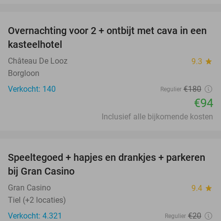
favorite_border
Overnachting voor 2 + ontbijt met cava in een
48%
kasteelhotel
Château De Looz
9.3
star
Borgloon
Verkocht: 140
€180
Regulier
€94
Inclusief alle bijkomende kosten
favorite_border
Speeltegoed + hapjes en drankjes + parkeren
50%
bij Gran Casino
Gran Casino
9.4
star
Tiel (+2 locaties)
Verkocht: 4.321
€20
Regulier