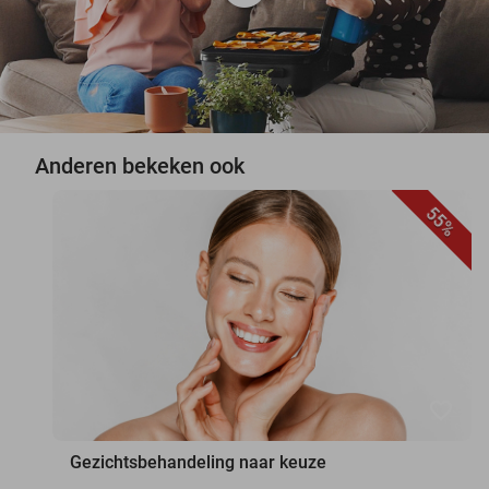
Anderen bekeken ook
55%
favorite_border
Gezichtsbehandeling naar keuze