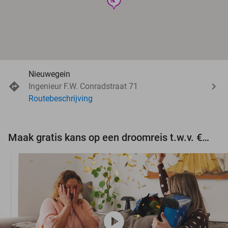
Nieuwegein
Ingenieur F.W. Conradstraat 71
Routebeschrijving
Maak gratis kans op een droomreis t.w.v. €3.000!
play_circle