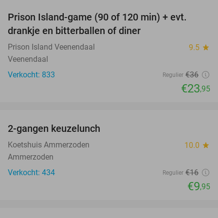
Prison Island-game (90 of 120 min) + evt.
33%
drankje en bitterballen of diner
Prison Island Veenendaal
9.5
star
Veenendaal
Verkocht: 833
€36
Regulier
€23
,95
favorite_border
2-gangen keuzelunch
38%
Koetshuis Ammerzoden
10.0
star
Ammerzoden
Verkocht: 434
€16
Regulier
€9
,95
favorite_border