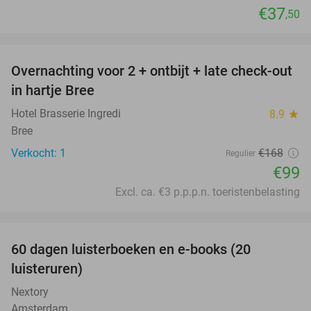
€37
,50
favorite_border
Overnachting voor 2 + ontbijt + late check-out
41%
NEW
in hartje Bree
TODAY
Hotel Brasserie Ingredi
8.9
star
Bree
Verkocht: 1
€168
Regulier
€99
Excl. ca. €3 p.p.p.n. toeristenbelasting
favorite_border
100%
60 dagen luisterboeken en e-books (20
luisteruren)
Nextory
Amsterdam