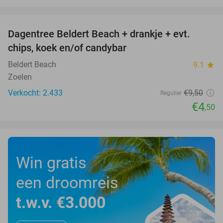
favorite_border
Dagentree Beldert Beach + drankje + evt.
53%
chips, koek en/of candybar
Beldert Beach
9.1
star
Zoelen
Verkocht: 2.433
€9
,50
Regulier
€4
,50
Win gratis
een droomreis
t.w.v. €3.000