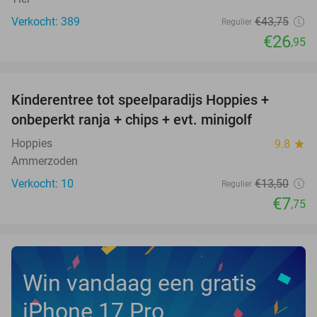
Verkocht: 389
€43
,75
Regulier
€26
,95
favorite_border
Kinderentree tot speelparadijs Hoppies +
43%
NEW
onbeperkt ranja + chips + evt. minigolf
TODAY
Hoppies
9.8
star
Ammerzoden
Verkocht: 10
€13
,50
Regulier
€7
,75
Win vandaag een gratis
iPhone 17 Pro