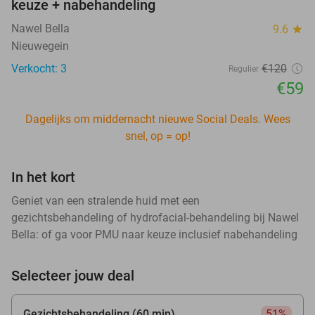
keuze + nabehandeling
Nawel Bella
9.6
star
Nieuwegein
Verkocht: 3
€120
Regulier
€59
Dagelijks om middernacht nieuwe Social Deals. Wees
snel, op = op!
In het kort
Geniet van een stralende huid met een
gezichtsbehandeling of hydrofacial-behandeling bij Nawel
Bella: of ga voor PMU naar keuze inclusief nabehandeling
Selecteer jouw deal
Gezichtsbehandeling (60 min)
51%