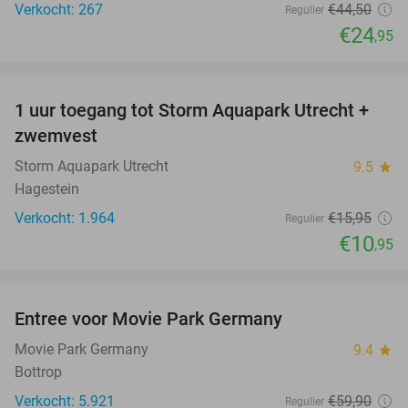
Verkocht: 267
€44
,50
Regulier
€24
,95
favorite_border
1 uur toegang tot Storm Aquapark Utrecht +
31%
zwemvest
Storm Aquapark Utrecht
9.5
star
Hagestein
Verkocht: 1.964
€15
,95
Regulier
€10
,95
favorite_border
Entree voor Movie Park Germany
38%
Movie Park Germany
9.4
star
Bottrop
Verkocht: 5.921
€59
,90
Regulier