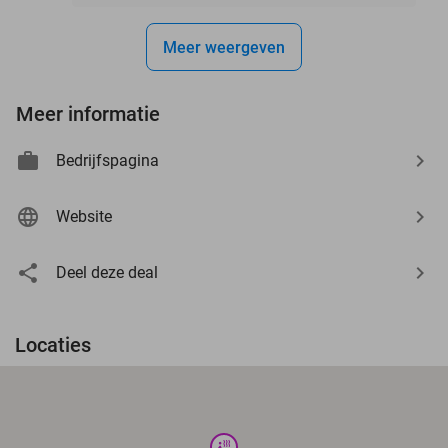
Meer weergeven
Meer informatie
Bedrijfspagina
Website
Deel deze deal
Locaties
wellness