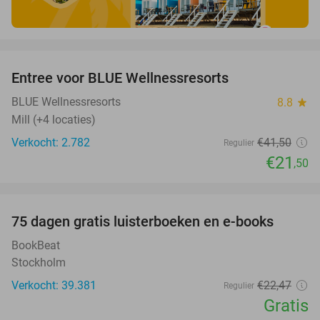
favorite_border
Entree voor BLUE Wellnessresorts
48%
BLUE Wellnessresorts
8.8
star
Mill (+4 locaties)
Verkocht: 2.782
€41
,50
Regulier
€21
,50
favorite_border
100%
75 dagen gratis luisterboeken en e-books
BookBeat
Stockholm
Verkocht: 39.381
€22
,47
Regulier
Gratis