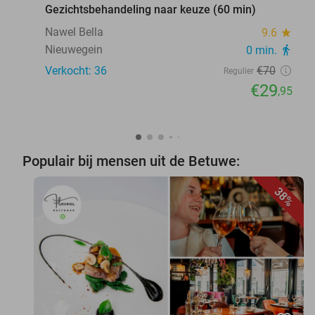
Gezichtsbehandeling naar keuze (60 min)
Nawel Bella
9.6
star
Nieuwegein
0 min.
directions_walk
Verkocht: 36
€70
Regulier
€29
,95
Populair bij mensen uit de Betuwe:
38%