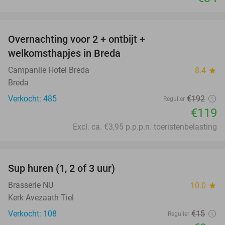
favorite_border
Overnachting voor 2 + ontbijt +
38%
welkomsthapjes in Breda
Campanile Hotel Breda
8.4
star
Breda
Verkocht: 485
€192
Regulier
€119
Excl. ca. €3,95 p.p.p.n. toeristenbelasting
favorite_border
Sup huren (1, 2 of 3 uur)
34%
Brasserie NU
10.0
star
Kerk Avezaath Tiel
Verkocht: 108
€15
Regulier