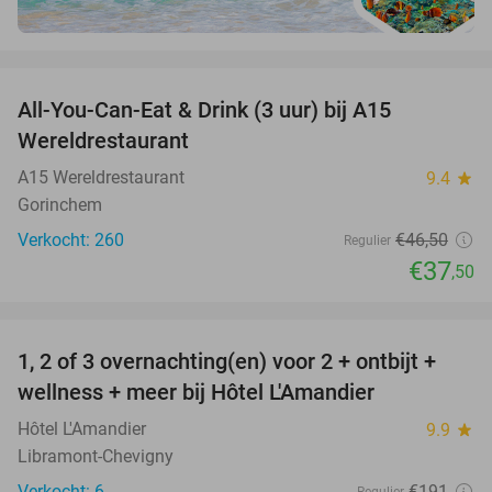
favorite_border
All-You-Can-Eat & Drink (3 uur) bij A15
19%
Wereldrestaurant
A15 Wereldrestaurant
9.4
star
Gorinchem
Verkocht: 260
€46
,50
Regulier
€37
,50
favorite_border
1, 2 of 3 overnachting(en) voor 2 + ontbijt +
32%
NEW
wellness + meer bij Hôtel L'Amandier
TODAY
Hôtel L'Amandier
9.9
star
Libramont-Chevigny
Verkocht: 6
€191
Regulier