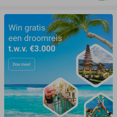
Win gratis
een droomreis
t.w.v. €3.000
Doe mee!