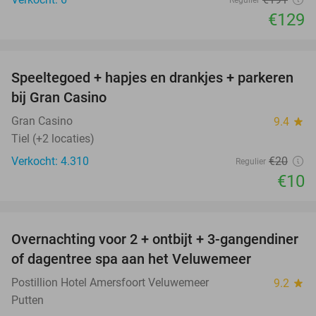
€129
favorite_border
Speeltegoed + hapjes en drankjes + parkeren
50%
bij Gran Casino
Gran Casino
9.4
star
Tiel (+2 locaties)
Verkocht: 4.310
€20
Regulier
€10
favorite_border
Overnachting voor 2 + ontbijt + 3-gangendiner
of dagentree spa aan het Veluwemeer
Postillion Hotel Amersfoort Veluwemeer
9.2
star
Putten