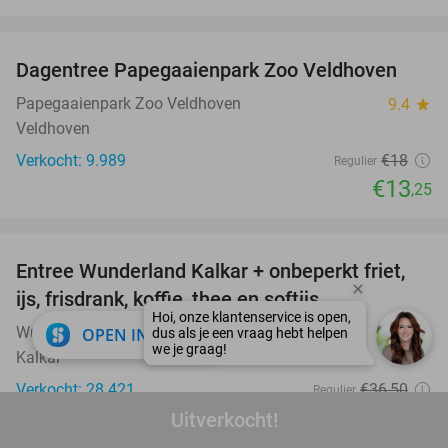
favorite_border
Dagentree Papegaaienpark Zoo Veldhoven
26%
Papegaaienpark Zoo Veldhoven
9.4
star
Veldhoven
Verkocht: 9.989
€18
Regulier
€13
,25
favorite_border
Entree Wunderland Kalkar + onbeperkt friet,
32%
ijs, frisdrank, koffie, thee en softijs
Wunderland Kalkar
close
8.9
star
OPEN IN APP
Kalkar
Verkocht: 28.421
€36
,50
Regulier
€25
Uitverkocht!