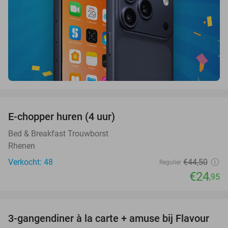
favorite_border
E-chopper huren (4 uur)
44%
Bed & Breakfast Trouwborst
Rhenen
Verkocht: 48
€44
,50
Regulier
€24
,95
favorite_border
3-gangendiner à la carte + amuse bij Flavour
38%