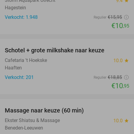
Storm Aquapark Utrecht
9.4
star
Hagestein
Verkocht: 1.948
€15
,95
Regulier
€10
,95
favorite_border
Schotel + grote milkshake naar keuze
42%
Cafetaria 't Hoekske
10.0
star
Haaften
Verkocht: 201
€18
,85
Regulier
€10
,95
favorite_border
Massage naar keuze (60 min)
48%
Ekster Shiatsu & Massage
10.0
star
Beneden-Leeuwen