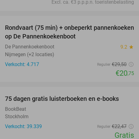
Excl. ca. €3 p.p.p.n. toeristenbelasting
favorite_border
Rondvaart (75 min) + onbeperkt pannenkoeken
30%
op De Pannenkoekenboot
De Pannenkoekenboot
9.2
star
Nijmegen (+2 locaties)
Verkocht: 4.717
€29
,50
Regulier
€20
,75
favorite_border
100%
75 dagen gratis luisterboeken en e-books
BookBeat
Stockholm
Verkocht: 39.339
€22
,47
Regulier
Gratis