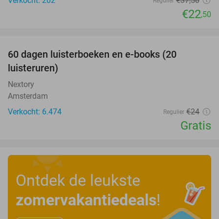
Verkocht: 202
€37
,50
Regulier
€22
,50
favorite_border
100%
60 dagen luisterboeken en e-books (20
luisteruren)
Nextory
Amsterdam
Verkocht: 6.474
€24
Regulier
Gratis
Ontdek de leukste
zomervakantiedeals
!