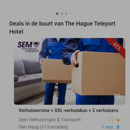
Deals in de buurt van The Hague Teleport
Hotel
61%
favorite_border
Verhuisservice + XXL-verhuisbus + 2 verhuizers
Sem Verhuizingen & Transport
7.7
star
Den Haag (+13 locaties)
1 min.
directions_walk