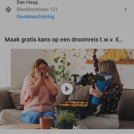
Den Haag
Binckhorstlaan 131
Routebeschrijving
Maak gratis kans op een droomreis t.w.v. €3.000!
play_circle