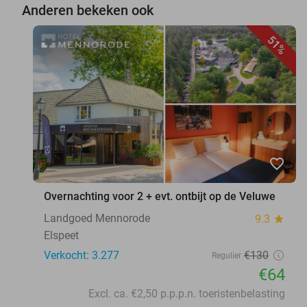
Anderen bekeken ook
51%
favorite_border
Overnachting voor 2 + evt. ontbijt op de Veluwe
Landgoed Mennorode
9.3
star
Elspeet
Verkocht: 3.277
€130
Regulier
€64
Excl. ca. €2,50 p.p.p.n. toeristenbelasting