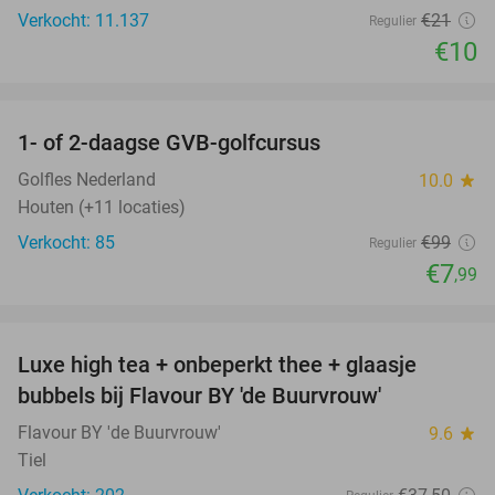
Verkocht: 11.137
€21
Regulier
€10
favorite_border
1- of 2-daagse GVB-golfcursus
92%
Golfles Nederland
10.0
star
Houten (+11 locaties)
Verkocht: 85
€99
Regulier
€7
,99
favorite_border
Luxe high tea + onbeperkt thee + glaasje
40%
bubbels bij Flavour BY 'de Buurvrouw'
Flavour BY 'de Buurvrouw'
9.6
star
Tiel