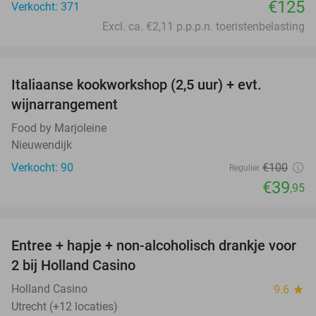
€125
Verkocht: 371
Excl. ca. €2,11 p.p.p.n. toeristenbelasting
favorite_border
Italiaanse kookworkshop (2,5 uur) + evt.
60%
wijnarrangement
Food by Marjoleine
Nieuwendijk
Verkocht: 90
€100
Regulier
€39
,95
favorite_border
Entree + hapje + non-alcoholisch drankje voor
52%
2 bij Holland Casino
Holland Casino
9.6
star
Utrecht (+12 locaties)