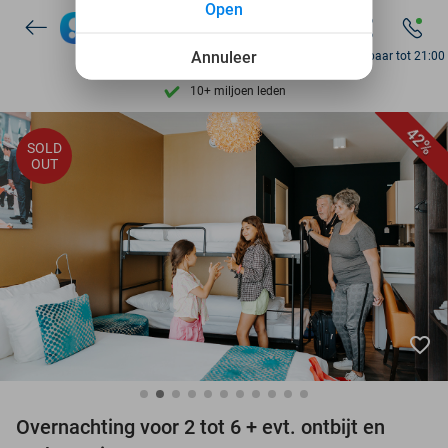
Open
Ontdek 15.000+ deals
7 dagen per week beschikbaar
Annuleer
Bereikbaar tot 21:00
10+ miljoen leden
9,4
op basis van
206.346 reviews
42%
SOLD
Ontdek 15.000+ deals
OUT
7 dagen per week beschikbaar
10+ miljoen leden
favorite_border
Overnachting voor 2 tot 6 + evt. ontbijt en