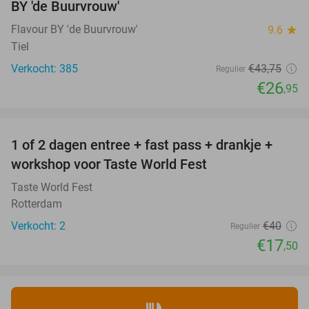
BY 'de Buurvrouw'
Flavour BY 'de Buurvrouw'
9.6
star
Tiel
Verkocht: 385
€43
,75
Regulier
€26
,95
favorite_border
1 of 2 dagen entree + fast pass + drankje +
56%
NEW
workshop voor Taste World Fest
TODAY
Taste World Fest
Rotterdam
Verkocht: 2
€40
Regulier
€17
,50