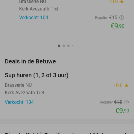
Brasserie NU
10.0
star
Kerk Avezaath Tiel
Verkocht: 104
€15
Regulier
€9
,90
favorite_border
Deals in de Betuwe
Sup huren (1, 2 of 3 uur)
34%
Brasserie NU
10.0
star
Kerk Avezaath Tiel
Verkocht: 104
€15
Regulier
€9
,90
favorite_border