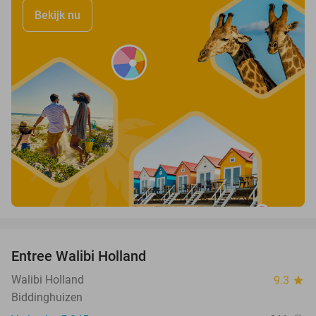
Bekijk nu
favorite_border
Entree Walibi Holland
25%
Walibi Holland
9.3
star
Biddinghuizen