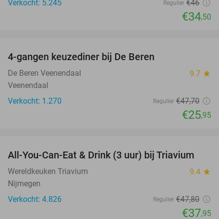
Verkocht: 5.245
€46
Regulier
€34
,50
favorite_border
4-gangen keuzediner bij De Beren
46%
De Beren Veenendaal
9.7
star
Veenendaal
Verkocht: 1.270
€47
,70
Regulier
€25
,95
favorite_border
All-You-Can-Eat & Drink (3 uur) bij Triavium
21%
Wereldkeuken Triavium
9.4
star
Nijmegen
Verkocht: 4.826
€47
,80
Regulier
€37
,95