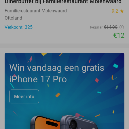
Dinerbuffet bij Familierestaurant Molenwaard
20%
Familierestaurant Molenwaard
9.2
star
Ottoland
Verkocht: 325
€14
,99
Regulier
€12
Win vandaag een gratis
iPhone 17 Pro
Meer info