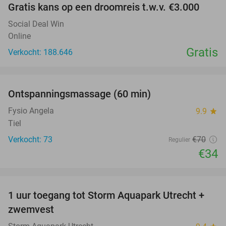
Gratis kans op een droomreis t.w.v. €3.000
Social Deal Win
Online
Gratis
Verkocht: 188.646
favorite_border
Ontspanningsmassage (60 min)
51%
Fysio Angela
9.9
star
Tiel
Verkocht: 73
€70
Regulier
€34
favorite_border
1 uur toegang tot Storm Aquapark Utrecht +
31%
zwemvest