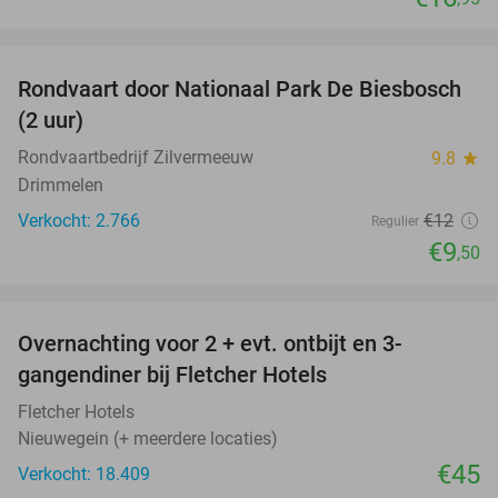
favorite_border
Rondvaart door Nationaal Park De Biesbosch
21%
(2 uur)
Rondvaartbedrijf Zilvermeeuw
9.8
star
Drimmelen
Verkocht: 2.766
€12
Regulier
€9
,50
favorite_border
Overnachting voor 2 + evt. ontbijt en 3-
gangendiner bij Fletcher Hotels
Fletcher Hotels
Nieuwegein (+ meerdere locaties)
€45
Verkocht: 18.409