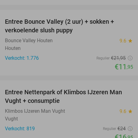
favorite_border
Entree Bounce Valley (2 uur) + sokken +
46%
verkoelende slush puppy
Bounce Valley Houten
9.6
star
Houten
Verkocht: 1.776
€21
,95
Regulier
€11
,95
favorite_border
Entree Nettenpark of Klimbos IJzeren Man
29%
Vught + consumptie
Klimbos IJzeren Man Vught
9.6
star
Vught
Verkocht: 819
€24
Regulier
€16
,95