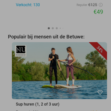
Verkocht: 130
€125
Regulier
€49
Populair bij mensen uit de Betuwe:
34%
favorite_border
Sup huren (1, 2 of 3 uur)