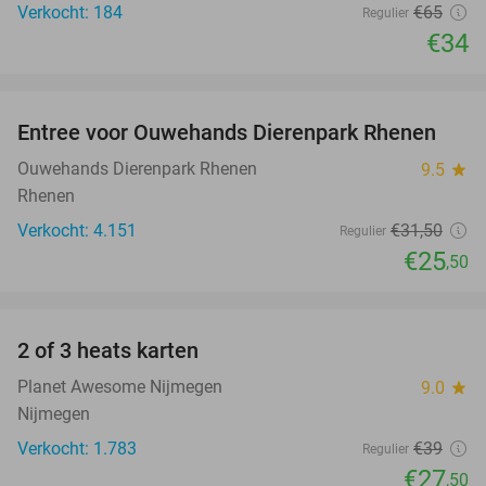
Verkocht: 184
€65
Regulier
€34
favorite_border
Entree voor Ouwehands Dierenpark Rhenen
19%
Ouwehands Dierenpark Rhenen
9.5
star
Rhenen
Verkocht: 4.151
€31
,50
Regulier
€25
,50
favorite_border
2 of 3 heats karten
29%
Planet Awesome Nijmegen
9.0
star
Nijmegen
Verkocht: 1.783
€39
Regulier
€27
,50