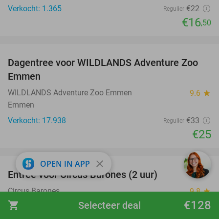
Verkocht: 1.365
€22
Regulier
€16
,50
favorite_border
Dagentree voor WILDLANDS Adventure Zoo
24%
Emmen
WILDLANDS Adventure Zoo Emmen
9.6
star
Emmen
Verkocht: 17.938
€33
Regulier
€25
favorite_border
close
OPEN IN APP
Entree voor Circus Barones (2 uur)
25%
Circus Barones
9.8
star
Bredene (+3 locaties)
€128
shopping_cart
Selecteer deal
Verkocht: 106
€26
Regulier