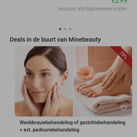
€299
Inclusief alle bijkomende kosten
Deals in de buurt van Minebeauty
70%
favorite_border
Wenkbrauwbehandeling of gezichtsbehandeling
+ evt. pedicurebehandeling