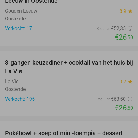
Leeuw in Oostende
Gouden Leeuw
8.9
star
Oostende
Verkocht: 17
€52
,35
Regulier
€26
,50
favorite_border
3-gangen keuzediner + cocktail van het huis bij
58%
La Vie
La Vie
9.7
star
Oostende
Verkocht: 195
€63
,50
Regulier
€26
,50
favorite_border
Pokébowl + soep of mini-loempia + dessert
51%