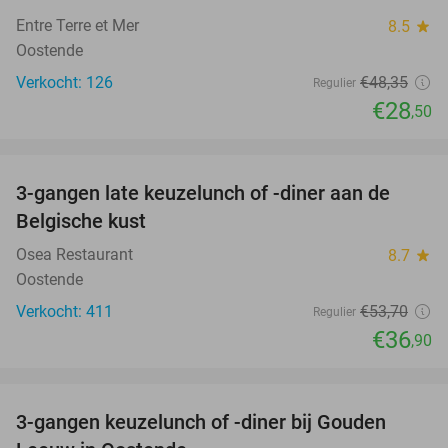
Entre Terre et Mer
8.5
star
Oostende
Verkocht: 126
€48
,35
Regulier
€28
,50
favorite_border
3-gangen late keuzelunch of -diner aan de
31%
Belgische kust
Osea Restaurant
8.7
star
Oostende
Verkocht: 411
€53
,70
Regulier
€36
,90
favorite_border
3-gangen keuzelunch of -diner bij Gouden
49%