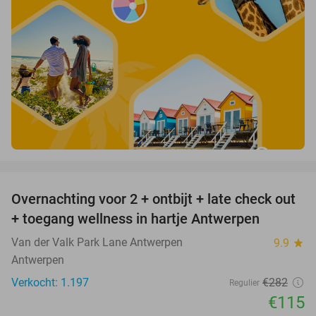
favorite_border
Overnachting voor 2 + ontbijt + late check out
59%
+ toegang wellness in hartje Antwerpen
Van der Valk Park Lane Antwerpen
9.9
star
Antwerpen
Verkocht: 1.197
€282
Regulier
€115