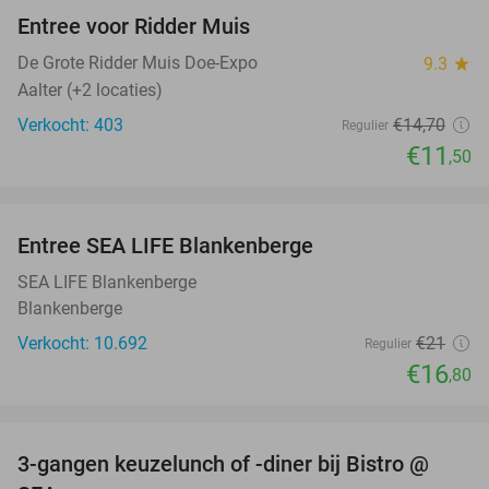
Entree voor Ridder Muis
22%
De Grote Ridder Muis Doe-Expo
9.3
star
Aalter (+2 locaties)
Verkocht: 403
€14
,70
Regulier
€11
,50
favorite_border
Entree SEA LIFE Blankenberge
20%
SEA LIFE Blankenberge
Blankenberge
Verkocht: 10.692
€21
Regulier
€16
,80
favorite_border
3-gangen keuzelunch of -diner bij Bistro @
36%