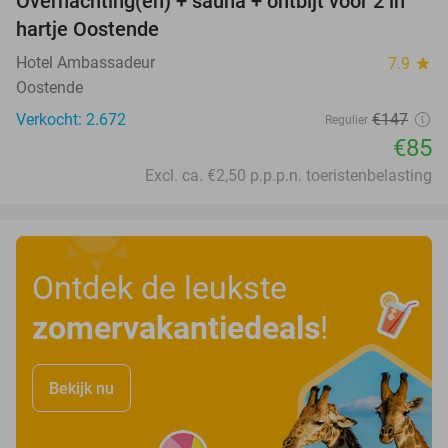
Overnachting(en) + sauna + ontbijt voor 2 in
42%
hartje Oostende
Hotel Ambassadeur
7.9
star
Oostende
Verkocht: 2.672
€147
Regulier
€85
Excl. ca. €2,50 p.p.p.n. toeristenbelasting
Ontdek de leukste
zomervakantiedeals
!
Bekijk nu