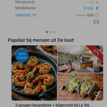
Minebeauty
10
star
Middelkerke
0 min.
directions_walk
Verkocht: 16
€30
Regulier
€9
Populair bij mensen uit De kust:
37%
NEW
TODAY
favorite_border
2-gangen keuzediner + bijgerecht bij La Vie