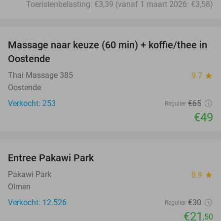
Toeristenbelasting: €3,39 (vanaf 1 maart 2026: €3,58)
favorite_border
Massage naar keuze (60 min) + koffie/thee in
25%
Oostende
Thai Massage 385
9.7
star
Oostende
Verkocht: 253
€65
Regulier
€49
favorite_border
Entree Pakawi Park
28%
Pakawi Park
8.9
star
Olmen
Verkocht: 12.526
€30
Regulier
€21
,50