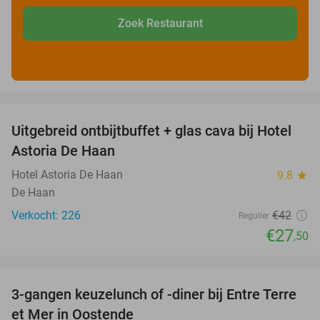
Zoek Restaurant
favorite_border
Uitgebreid ontbijtbuffet + glas cava bij Hotel
35%
Astoria De Haan
Hotel Astoria De Haan
9.8
star
De Haan
Verkocht: 226
€42
Regulier
€27
,50
favorite_border
3-gangen keuzelunch of -diner bij Entre Terre
41%
et Mer in Oostende