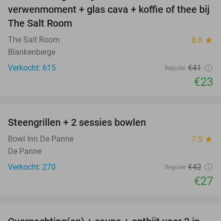
verwenmoment + glas cava + koffie of thee bij
The Salt Room
The Salt Room
8.8
star
Blankenberge
Verkocht: 615
€41
Regulier
€23
favorite_border
Steengrillen + 2 sessies bowlen
36%
Bowl Inn De Panne
7.5
star
De Panne
Verkocht: 270
€42
Regulier
€27
favorite_border