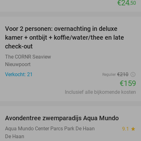
€24
,50
favorite_border
Voor 2 personen: overnachting in deluxe
24%
kamer + ontbijt + koffie/water/thee en late
check-out
The CORNR Seaview
Nieuwpoort
Verkocht: 21
€210
Regulier
€159
Inclusief alle bijkomende kosten
favorite_border
Avondentree zwemparadijs Aqua Mundo
25%
Aqua Mundo Center Parcs Park De Haan
9.1
star
De Haan