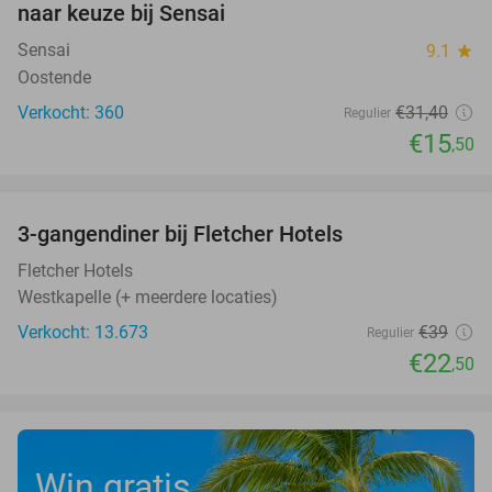
naar keuze bij Sensai
Sensai
9.1
star
Oostende
Verkocht: 360
€31
,40
Regulier
€15
,50
favorite_border
3-gangendiner bij Fletcher Hotels
42%
Fletcher Hotels
Westkapelle (+ meerdere locaties)
Verkocht: 13.673
€39
Regulier
€22
,50
Win gratis