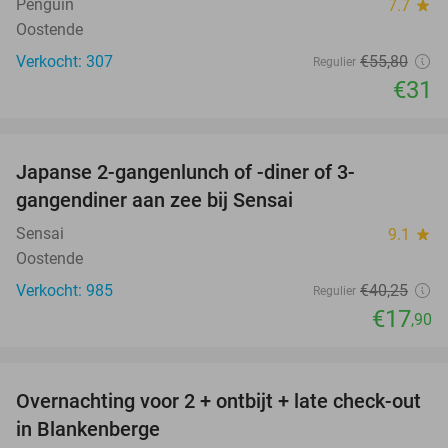
Penguin
7.7
star
Oostende
Verkocht: 307
€55
,80
Regulier
€31
favorite_border
Japanse 2-gangenlunch of -diner of 3-
56%
gangendiner aan zee bij Sensai
Sensai
9.1
star
Oostende
Verkocht: 985
€40
,25
Regulier
€17
,90
favorite_border
Overnachting voor 2 + ontbijt + late check-out
41%
in Blankenberge