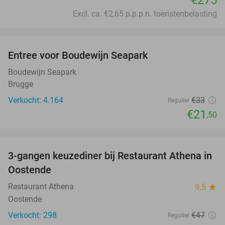
Excl. ca. €2,65 p.p.p.n. toeristenbelasting
favorite_border
Entree voor Boudewijn Seapark
35%
Boudewijn Seapark
Brugge
Verkocht: 4.164
€33
Regulier
€21
,50
favorite_border
3-gangen keuzediner bij Restaurant Athena in
48%
Oostende
Restaurant Athena
9.5
star
Oostende
Verkocht: 298
€47
Regulier