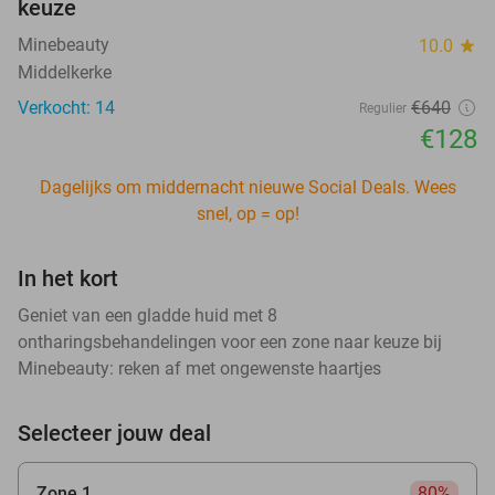
keuze
Minebeauty
10.0
star
Middelkerke
Verkocht: 14
€640
Regulier
€128
Dagelijks om middernacht nieuwe Social Deals. Wees
snel, op = op!
In het kort
Geniet van een gladde huid met 8
ontharingsbehandelingen voor een zone naar keuze bij
Minebeauty: reken af met ongewenste haartjes
Selecteer jouw deal
Zone 1
80%