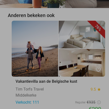
Anderen bekeken ook
76%
favorite_border
Vakantievilla aan de Belgische kust
Tim Torfs Travel
9.5
star
Middelkerke
Verkocht: 111
€935
Regulier