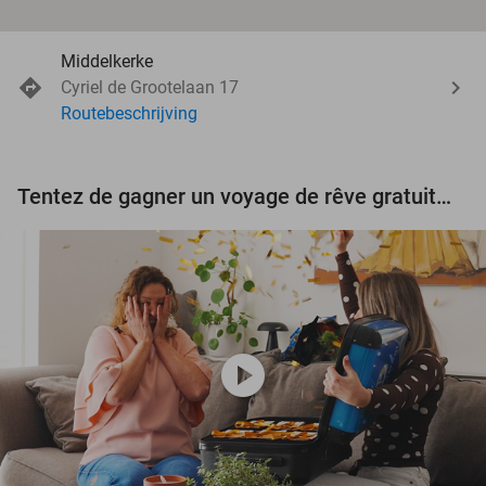
Middelkerke
Cyriel de Grootelaan 17
Routebeschrijving
Tentez de gagner un voyage de rêve gratuit d'une valeur de 3.000 € !
play_circle