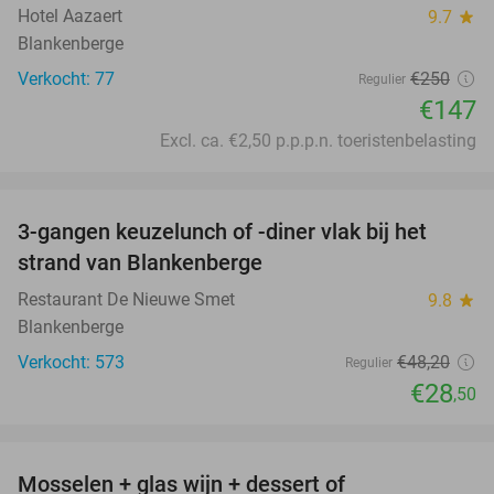
Hotel Aazaert
9.7
star
Blankenberge
Verkocht: 77
€250
Regulier
€147
Excl. ca. €2,50 p.p.p.n. toeristenbelasting
favorite_border
3-gangen keuzelunch of -diner vlak bij het
41%
strand van Blankenberge
Restaurant De Nieuwe Smet
9.8
star
Blankenberge
Verkocht: 573
€48
,20
Regulier
€28
,50
favorite_border
Mosselen + glas wijn + dessert of
44%