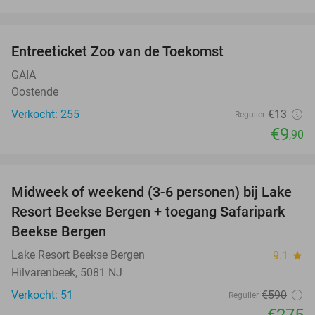
favorite_border
Entreeticket Zoo van de Toekomst
24%
GAIA
Oostende
Verkocht: 255
€13
Regulier
€9
,90
favorite_border
Midweek of weekend (3-6 personen) bij Lake
53%
Resort Beekse Bergen + toegang Safaripark
Beekse Bergen
Lake Resort Beekse Bergen
9.1
star
Hilvarenbeek, 5081 NJ
Verkocht: 51
€590
Regulier
€275