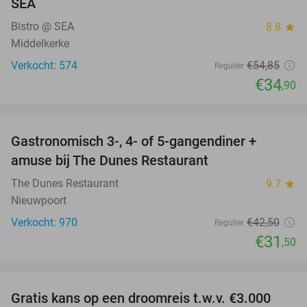
SEA
Bistro @ SEA
8.8
star
Middelkerke
Verkocht: 574
€54
,85
Regulier
€34
,90
favorite_border
Gastronomisch 3-, 4- of 5-gangendiner +
26%
amuse bij The Dunes Restaurant
The Dunes Restaurant
9.7
star
Nieuwpoort
Verkocht: 970
€42
,50
Regulier
€31
,50
favorite_border
Gratis kans op een droomreis t.w.v. €3.000