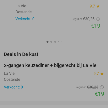
La Vie
9.7
star
Oostende
Verkocht: 0
€30
,25
Regulier
€19
favorite_border
Deals in De kust
2-gangen keuzediner + bijgerecht bij La Vie
37%
NEW
TODAY
La Vie
9.7
star
Oostende
Verkocht: 0
€30
,25
Regulier
€19
favorite_border