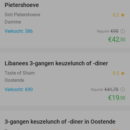
Pietershoeve
Sint Pietershoeve
9.2
star
Damme
Verkocht: 386
€95
Regulier
€42
,50
favorite_border
Libanees 3-gangen keuzelunch of -diner
53%
Taste of Sham
9.5
star
Oostende
Verkocht: 690
€41
,70
Regulier
€19
,50
favorite_border
3-gangen keuzelunch of -diner in Oostende
44%