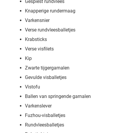
Gespiest rundvlees
Knapperige rundermaag
Varkensnier
Verse rundvleesballetjes
Krabsticks
Verse visfilets
Kip
Zwarte tijgergarnalen
Gevulde visballetjes
Vistofu
Ballen van springende garnalen
Varkenslever
Fuzhou-visballetjes
Rundvleesballetjes