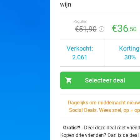
wijn
Regulier
€36
€51
,90
,50
Verkocht:
Korting
2.061
30%
shopping_cart
Selecteer deal
navi
Dagelijks om middernacht nieuw
Social Deals. Wees snel, op = op
Gratis?!
- Deel deze deal met vrien
Kopen drie vrienden? Dan is de deal