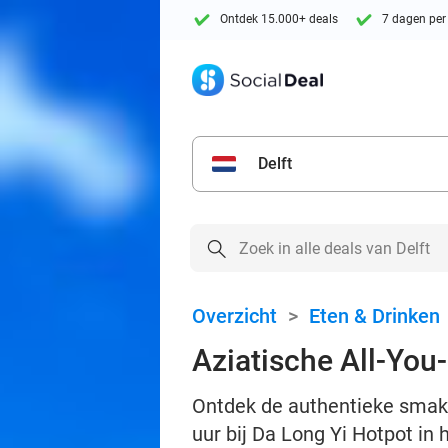
Ontdek 15.000+ deals
7 dagen per
Delft
Overzicht
>
Eten & Drinken
Aziatische All-You-
Ontdek de authentieke smake
uur bij Da Long Yi Hotpot in 