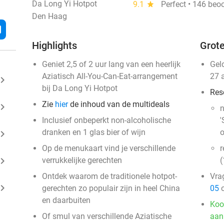
Da Long Yi Hotpot
9.1
star
Perfect • 146 beo
Den Haag
l
Highlights
Grote
Geniet 2,5 of 2 uur lang van een heerlijk
Gel
Aziatisch All-You-Can-Eat-arrangement
27 
ard_arrow_right
bij Da Long Yi Hotpot
Res
Zie
hier
de inhoud van de multideals
ard_arrow_right
n
Inclusief onbeperkt non-alcoholische
'
dranken en 1 glas bier of wijn
o
ard_arrow_right
Op de menukaart vind je verschillende
r
ard_arrow_right
verrukkelijke gerechten
(
Ontdek waarom de traditionele hotpot-
Vra
ard_arrow_right
gerechten zo populair zijn in heel China
05
o
en daarbuiten
Koo
Of smul van verschillende Aziatische
aan