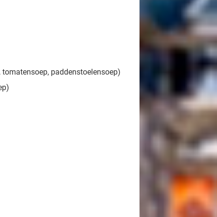
lon, tomatensoep, paddenstoelensoep)
ep)