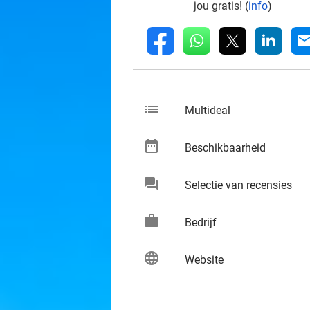
jou gratis! (
info
)
whatsapp
linkedin
fb
mai
list
keybo
Multideal
date_range
keybo
Beschikbaarheid
chat
keybo
Selectie van recensies
work
keybo
Bedrijf
language
keybo
Website