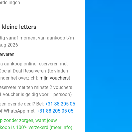
ordelingen
 kleine letters
dig vanaf moment van aankoop t/m
aug 2026
erveren:
a aankoop online reserveren met
Social Deal Reserveren' (te vinden
nder het overzicht:
mijn vouchers
)
eserveer met ten minste 2 vouchers
1 voucher is geldig voor 1 persoon)
gen over de deal? Bel:
+31 88 205 05
f WhatsApp met:
+31 88 205 05 05
p zonder zorgen, want jouw
koop is 100% verzekerd (meer info)