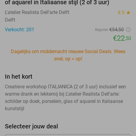
of aquarel in Italiaanse stijl (2 of 3 uur)
L'atelier Realista Dell'arte Delft
9.5
star
Delft
Verkocht: 201
€54
,50
Regulier
€22
,50
Dagelijks om middernacht nieuwe Social Deals. Wees
snel, op = op!
In het kort
Creatieve workshop ITALIANICA (2 of 3 uur) inclusief een
warme drank en lekkernij bij L'atelier Realista Dell'arte:
schilder op doek, porselein, glas of aquarel in Italiaanse
kunststijl
Selecteer jouw deal