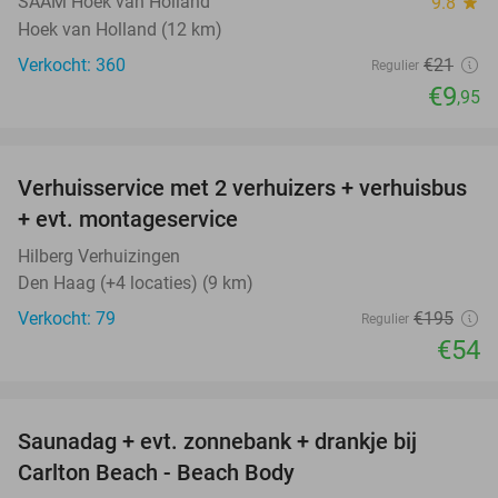
SAAM Hoek van Holland
9.8
star
Hoek van Holland (12 km)
Verkocht: 360
€21
Regulier
€9
,95
favorite_border
Verhuisservice met 2 verhuizers + verhuisbus
72%
+ evt. montageservice
Hilberg Verhuizingen
Den Haag (+4 locaties) (9 km)
Verkocht: 79
€195
Regulier
€54
favorite_border
Saunadag + evt. zonnebank + drankje bij
42%
Carlton Beach - Beach Body