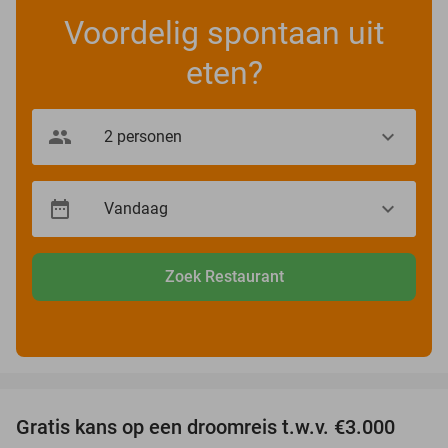
Voordelig spontaan uit
eten?
Zoek Restaurant
favorite_border
Gratis kans op een droomreis t.w.v. €3.000