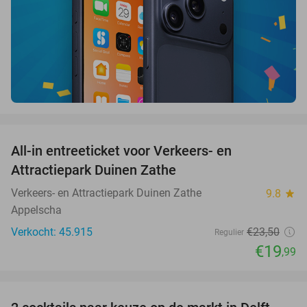
favorite_border
All-in entreeticket voor Verkeers- en
15%
Attractiepark Duinen Zathe
Verkeers- en Attractiepark Duinen Zathe
9.8
star
Appelscha
Verkocht: 45.915
€23
,50
Regulier
€19
,99
favorite_border