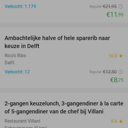
Verkocht: 1.179
€21
,95
Regulier
€11
,95
favorite_border
Ambachtelijke halve of hele sparerib naar
30%
keuze in Delft
Rico's Ribs
10.0
star
Delft
Verkocht: 12
€12
,50
Regulier
€8
,75
favorite_border
2-gangen keuzelunch, 3-gangendiner à la carte
52%
of 5-gangendiner van de chef bij Villani
Restaurant Villani
9.6
star