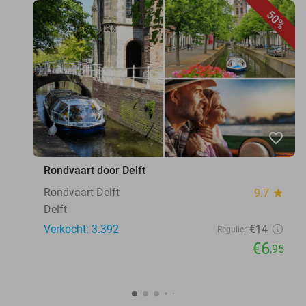
50%
favorite_border
Rondvaart door Delft
Rondvaart Delft
9.7
star
Delft
Verkocht: 3.392
€14
Regulier
€6
,95