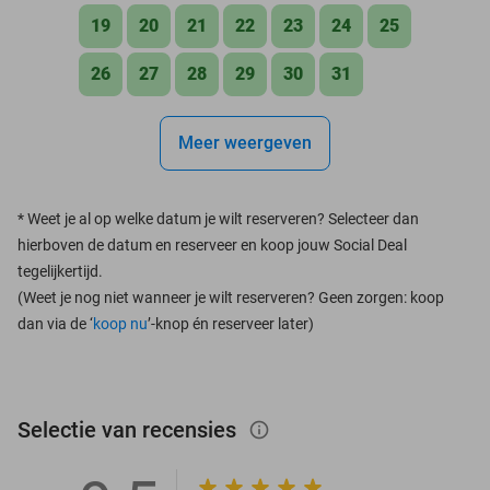
19
20
21
22
23
24
25
26
27
28
29
30
31
Meer weergeven
*
Weet je al op welke datum je wilt reserveren? Selecteer dan
hierboven de datum en reserveer en koop jouw Social Deal
tegelijkertijd.
(Weet je nog niet wanneer je wilt reserveren? Geen zorgen: koop
dan via de ‘
koop nu
’-knop én reserveer later)
Selectie van recensies
info_outlined