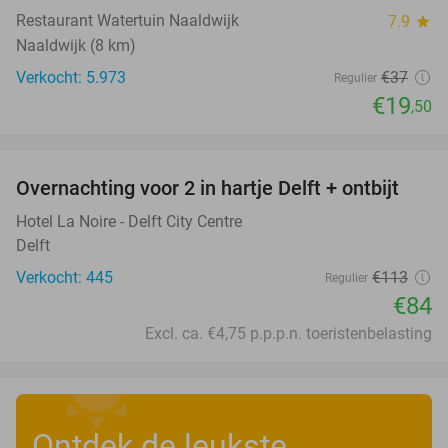
Restaurant Watertuin Naaldwijk
7.9
star
Naaldwijk (8 km)
Verkocht: 5.973
€37
Regulier
€19
,50
favorite_border
Overnachting voor 2 in hartje Delft + ontbijt
26%
Hotel La Noire - Delft City Centre
Delft
Verkocht: 445
€113
Regulier
€84
Excl. ca. €4,75 p.p.p.n. toeristenbelasting
Ontdek de leukste