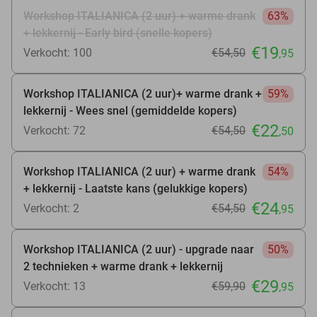
Workshop ITALIANICA (2 uur) + warme drank
63%
+ lekkernij - Early bird (snelle kopers)
€19
Verkocht: 100
€54
,50
,95
Workshop ITALIANICA (2 uur)+ warme drank +
59%
lekkernij - Wees snel (gemiddelde kopers)
€22
Verkocht: 72
€54
,50
,50
Workshop ITALIANICA (2 uur) + warme drank
54%
+ lekkernij - Laatste kans (gelukkige kopers)
€24
Verkocht: 2
€54
,50
,95
Workshop ITALIANICA (2 uur) - upgrade naar
50%
2 technieken + warme drank + lekkernij
€29
Verkocht: 13
€59
,90
,95