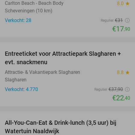
Carlton Beach - Beach Body
8.0
star
Scheveningen (10 km)
Verkocht: 28
€31
Regulier
€17
,90
favorite_border
Entreeticket voor Attractiepark Slagharen +
41%
evt. snackmenu
Attractie- & Vakantiepark Slagharen
8.8
star
Slagharen
Verkocht: 4.770
€37
,90
Regulier
€22
,40
favorite_border
All-You-Can-Eat & Drink-lunch (3,5 uur) bij
47%
Watertuin Naaldwijk