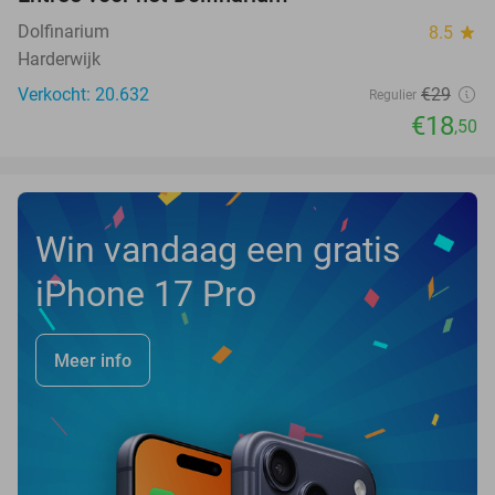
36%
NEW
TODAY
Dolfinarium
8.5
star
Harderwijk
Verkocht: 20.632
€29
Regulier
€18
,50
Win vandaag een gratis
iPhone 17 Pro
Meer info