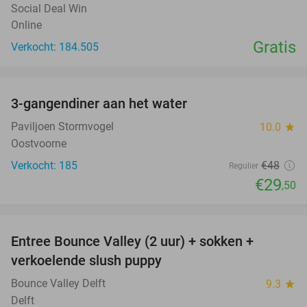
Social Deal Win
Online
Gratis
Verkocht: 184.505
favorite_border
3-gangendiner aan het water
39%
Paviljoen Stormvogel
10.0
star
Oostvoorne
Verkocht: 185
€48
Regulier
€29
,50
favorite_border
Entree Bounce Valley (2 uur) + sokken +
46%
verkoelende slush puppy
Bounce Valley Delft
9.3
star
Delft