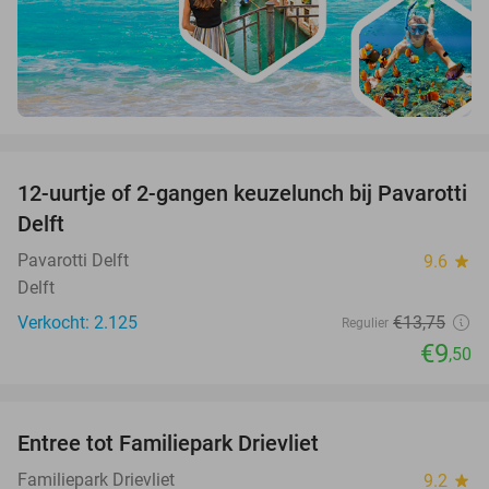
favorite_border
12-uurtje of 2-gangen keuzelunch bij Pavarotti
31%
Delft
Pavarotti Delft
9.6
star
Delft
Verkocht: 2.125
€13
,75
Regulier
€9
,50
favorite_border
Entree tot Familiepark Drievliet
21%
Familiepark Drievliet
9.2
star