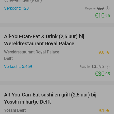
Scheveningen (9 km)
Verkocht: 123
€23
Regulier
€10
,95
favorite_border
All-You-Can-Eat & Drink (2,5 uur) bij
14%
Wereldrestaurant Royal Palace
Wereldrestaurant Royal Palace
9.0
star
Delft
Verkocht: 5.459
€35
,95
Regulier
€30
,95
favorite_border
All-You-Can-Eat sushi en grill (2,5 uur) bij
15%
Yosshi in hartje Delft
Yosshi Delft
9.1
star