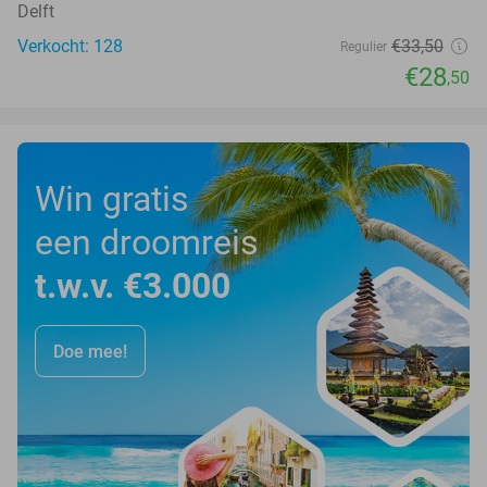
Delft
Verkocht: 128
€33
,50
Regulier
€28
,50
Win gratis
een droomreis
t.w.v. €3.000
Doe mee!