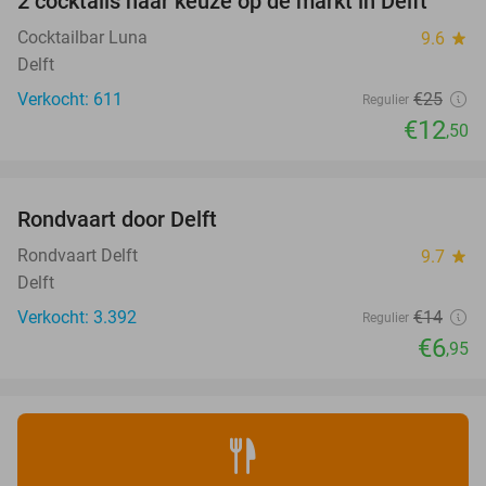
2 cocktails naar keuze op de markt in Delft
50%
Cocktailbar Luna
9.6
star
Delft
Verkocht: 611
€25
Regulier
€12
,50
favorite_border
Rondvaart door Delft
50%
Rondvaart Delft
9.7
star
Delft
Verkocht: 3.392
€14
Regulier
€6
,95