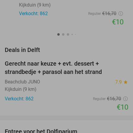
Kijkduin (9 km)
Verkocht: 862
€16
,70
Regulier
€10
favorite_border
Deals in Delft
Gerecht naar keuze + evt. dessert +
40%
strandbedje + parasol aan het strand
Beachclub JUNO
7.9
star
Kijkduin (9 km)
Verkocht: 862
€16
,70
Regulier
€10
favorite_border
Entree voor het Dolfinarium