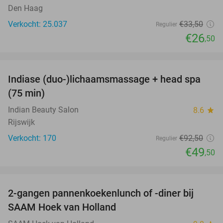
Den Haag
Verkocht: 25.037
€33
,50
Regulier
€26
,50
favorite_border
Indiase (duo-)lichaamsmassage + head spa
46%
(75 min)
Indian Beauty Salon
8.6
star
Rijswijk
Verkocht: 170
€92
,50
Regulier
€49
,50
favorite_border
2-gangen pannenkoekenlunch of -diner bij
53%
SAAM Hoek van Holland