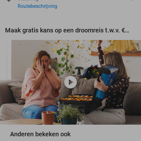
Routebeschrijving
Maak gratis kans op een droomreis t.w.v. €3.000!
play_circle
Anderen bekeken ook