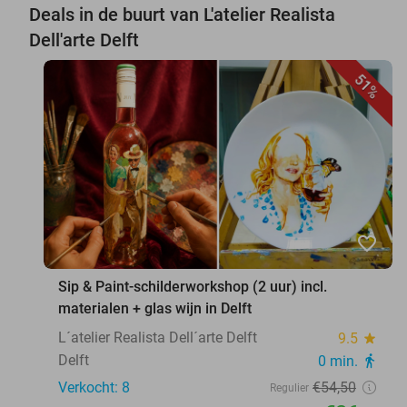
Deals in de buurt van L'atelier Realista
Dell'arte Delft
51%
favorite_border
Sip & Paint-schilderworkshop (2 uur) incl.
materialen + glas wijn in Delft
L´atelier Realista Dell´arte Delft
9.5
star
Delft
0 min.
directions_walk
Verkocht: 8
€54
,50
Regulier