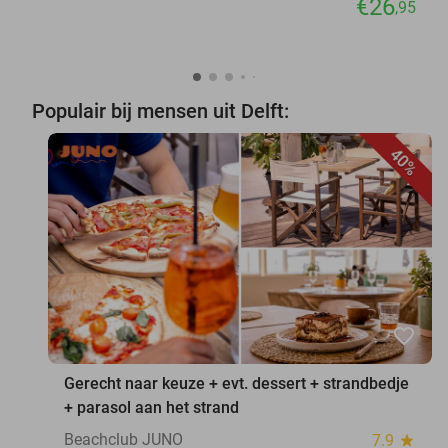
€26
,95
Populair bij mensen uit Delft:
40%
favorite_border
Gerecht naar keuze + evt. dessert + strandbedje
+ parasol aan het strand
Beachclub JUNO
7.9
star