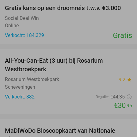
Gratis kans op een droomreis t.w.v. €3.000
Social Deal Win
Online
Gratis
Verkocht: 184.329
favorite_border
All-You-Can-Eat (3 uur) bij Rosarium
30%
Westbroekpark
Rosarium Westbroekpark
9.2
star
Scheveningen
Verkocht: 882
€44
,35
Regulier
€30
,95
favorite_border
MaDiWoDo Bioscoopkaart van Nationale
31%