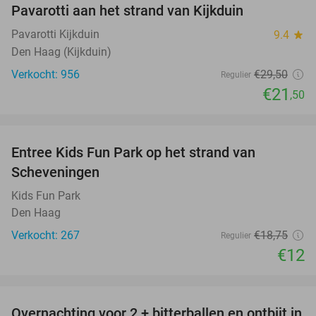
Pavarotti aan het strand van Kijkduin
Pavarotti Kijkduin
9.4
star
Den Haag (Kijkduin)
Verkocht: 956
€29
,50
Regulier
€21
,50
favorite_border
Entree Kids Fun Park op het strand van
36%
Scheveningen
Kids Fun Park
Den Haag
Verkocht: 267
€18
,75
Regulier
€12
favorite_border
Overnachting voor 2 + bitterballen en ontbijt in