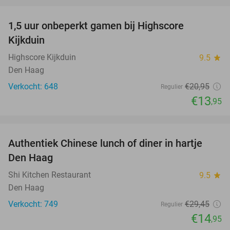
favorite_border
1,5 uur onbeperkt gamen bij Highscore
33%
Kijkduin
Highscore Kijkduin
9.5
star
Den Haag
Verkocht: 648
€20
,95
Regulier
€13
,95
favorite_border
Authentiek Chinese lunch of diner in hartje
49%
Den Haag
Shi Kitchen Restaurant
9.5
star
Den Haag
Verkocht: 749
€29
,45
Regulier
€14
,95