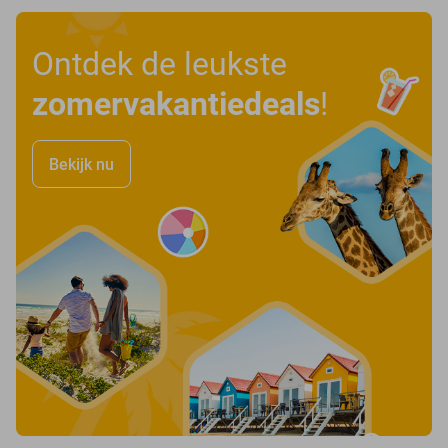
Ontdek de leukste
zomervakantiedeals
!
Bekijk nu