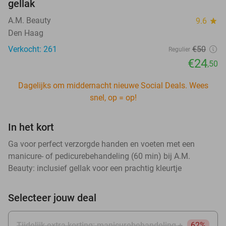
gellak
A.M. Beauty
9.6
star
Den Haag
Verkocht: 261
€50
Regulier
€24
,50
Dagelijks om middernacht nieuwe Social Deals. Wees
snel, op = op!
In het kort
Ga voor perfect verzorgde handen en voeten met een
manicure- of pedicurebehandeling (60 min) bij A.M.
Beauty: inclusief gellak voor een prachtig kleurtje
Selecteer jouw deal
Tijdelijk extra korting: manicurebehandeling +
62%