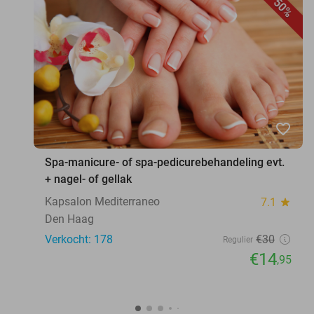
50%
favorite_border
Spa-manicure- of spa-pedicurebehandeling evt.
+ nagel- of gellak
Kapsalon Mediterraneo
7.1
star
Den Haag
Verkocht: 178
€30
Regulier
€14
,95