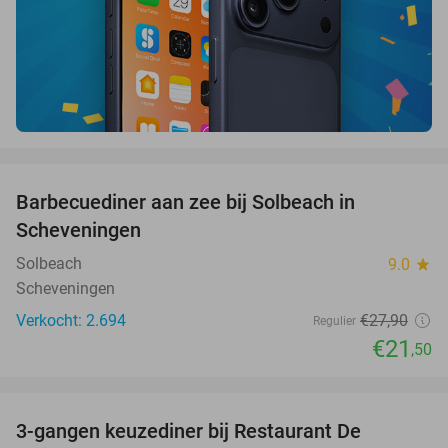
favorite_border
Barbecuediner aan zee bij Solbeach in
23%
Scheveningen
Solbeach
9.0
star
Scheveningen
Verkocht: 2.694
€27
,90
Regulier
€21
,50
favorite_border
3-gangen keuzediner bij Restaurant De
40%