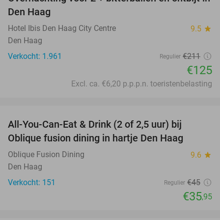
41%
Den Haag
Hotel Ibis Den Haag City Centre
9.5
star
Den Haag
Verkocht: 1.961
€211
Regulier
€125
Excl. ca. €6,20 p.p.p.n. toeristenbelasting
favorite_border
All-You-Can-Eat & Drink (2 of 2,5 uur) bij
20%
Oblique fusion dining in hartje Den Haag
Oblique Fusion Dining
9.6
star
Den Haag
Verkocht: 151
€45
Regulier
€35
,95