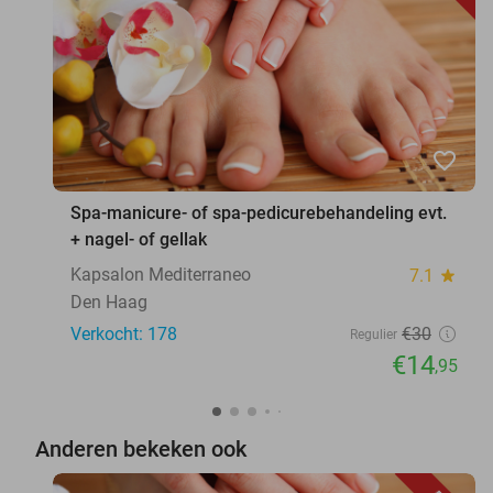
favorite_border
Spa-manicure- of spa-pedicurebehandeling evt.
+ nagel- of gellak
Kapsalon Mediterraneo
7.1
star
Den Haag
Verkocht: 178
€30
Regulier
€14
,95
Anderen bekeken ook