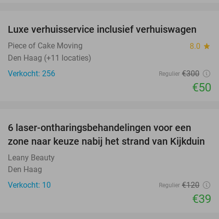
favorite_border
Luxe verhuisservice inclusief verhuiswagen
83%
Piece of Cake Moving
8.0
star
Den Haag (+11 locaties)
Verkocht: 256
€300
Regulier
€50
favorite_border
6 laser-ontharingsbehandelingen voor een
68%
zone naar keuze nabij het strand van Kijkduin
Leany Beauty
Den Haag
Verkocht: 10
€120
Regulier
€39
favorite_border