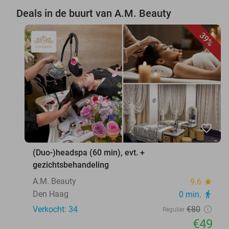
Deals in de buurt van A.M. Beauty
39%
favorite_border
(Duo-)headspa (60 min), evt. +
gezichtsbehandeling
A.M. Beauty
9.6
star
Den Haag
0 min.
directions_walk
Verkocht: 34
€80
Regulier
€49