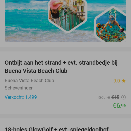
favorite_border
Ontbijt aan het strand + evt. strandbedje bij
54%
Buena Vista Beach Club
Buena Vista Beach Club
9.0
star
Scheveningen
Verkocht: 1.499
€15
Regulier
€6
,95
favorite_border
18-holes GlowGolf + evt. spiegeldoolhof