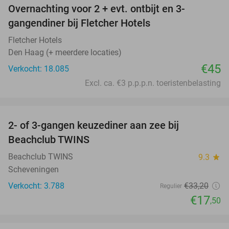
Overnachting voor 2 + evt. ontbijt en 3-
gangendiner bij Fletcher Hotels
Fletcher Hotels
Den Haag (+ meerdere locaties)
€45
Verkocht: 18.085
Excl. ca. €3 p.p.p.n. toeristenbelasting
favorite_border
2- of 3-gangen keuzediner aan zee bij
47%
Beachclub TWINS
Beachclub TWINS
9.3
star
Scheveningen
Verkocht: 3.788
€33
,20
Regulier
€17
,50
favorite_border