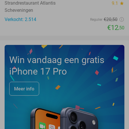
Strandrestaurant Atlantis
9.1
star
Scheveningen
Verkocht: 2.514
€20
,50
Regulier
€12
,50
Win vandaag een gratis
iPhone 17 Pro
Meer info