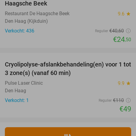
Haagsche Beek
Restaurant De Haagsche Beek
9.6
star
Den Haag (Kijkduin)
Verkocht: 436
€40
,60
Regulier
€24
,50
favorite_border
Cryolipolyse-afslankbehandeling(en) voor 1 tot
55%
NEW
3 zone(s) (vanaf 60 min)
TODAY
Pulse Laser Clinic
9.9
star
Den Haag
Verkocht: 1
€110
Regulier
€49