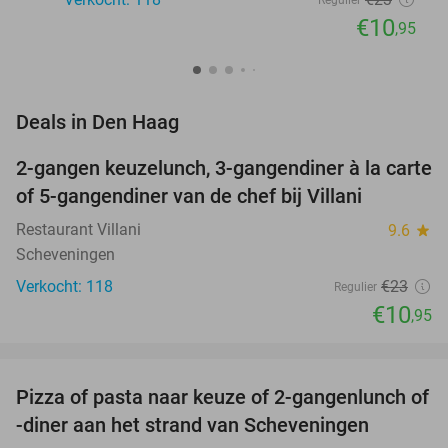
Regulier
€10
,95
favorite_border
Deals in Den Haag
2-gangen keuzelunch, 3-gangendiner à la carte
52%
of 5-gangendiner van de chef bij Villani
Restaurant Villani
9.6
star
Scheveningen
Verkocht: 118
€23
Regulier
€10
,95
favorite_border
Pizza of pasta naar keuze of 2-gangenlunch of
39%
-diner aan het strand van Scheveningen