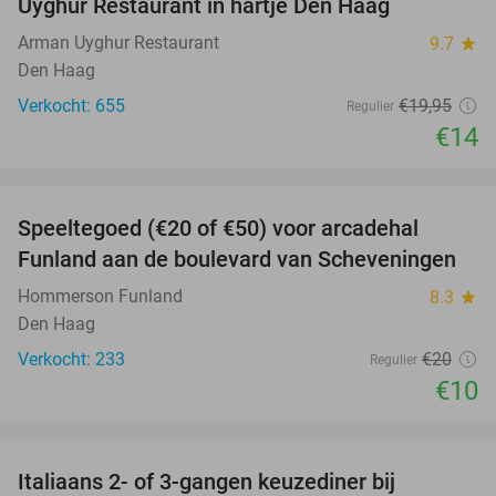
Uyghur Restaurant in hartje Den Haag
Arman Uyghur Restaurant
9.7
star
Den Haag
Verkocht: 655
€19
,95
Regulier
€14
favorite_border
Speeltegoed (€20 of €50) voor arcadehal
50%
Funland aan de boulevard van Scheveningen
Hommerson Funland
8.3
star
Den Haag
Verkocht: 233
€20
Regulier
€10
favorite_border
Italiaans 2- of 3-gangen keuzediner bij
27%