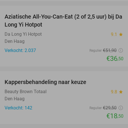
favorite_border
Aziatische All-You-Can-Eat (2 of 2,5 uur) bij Da
30%
Long Yi Hotpot
Da Long Yi Hotpot
9.1
star
Den Haag
Verkocht: 2.037
€51
,90
Regulier
€36
,50
favorite_border
Kappersbehandeling naar keuze
37%
Beauty Brown Totaal
9.8
star
Den Haag
Verkocht: 142
€29
,50
Regulier
€18
,50
favorite_border