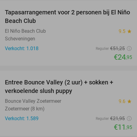
Tapasarrangement voor 2 personen bij El Niño
51%
Beach Club
El Niño Beach Club
9.5
star
Scheveningen
Verkocht: 1.018
€51
,25
Regulier
€24
,95
favorite_border
Entree Bounce Valley (2 uur) + sokken +
46%
verkoelende slush puppy
Bounce Valley Zoetermeer
9.6
star
Zoetermeer (8 km)
Verkocht: 1.589
€21
,95
Regulier
€11
,95