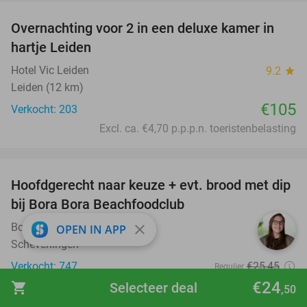
Overnachting voor 2 in een deluxe kamer in
hartje Leiden
Hotel Vic Leiden
9.2
star
Leiden (12 km)
€105
Verkocht: 203
Excl. ca. €4,70 p.p.p.n. toeristenbelasting
favorite_border
Hoofdgerecht naar keuze + evt. brood met dip
47%
bij Bora Bora Beachfoodclub
Bora Bora Beachfoodclub
close
9.7
star
OPEN IN APP
Scheveningen
Verkocht: 747
€25
,45
Regulier
€13
€24
shopping_cart
Selecteer deal
,50
,50