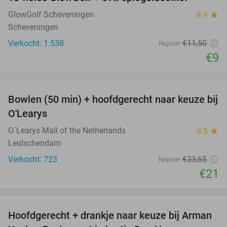
22%
GlowGolf Scheveningen
8.9
star
Scheveningen
Verkocht: 1.538
€11
,50
Regulier
€9
favorite_border
Bowlen (50 min) + hoofdgerecht naar keuze bij
38%
O'Learys
O´Learys Mall of the Netherlands
8.5
star
Leidschendam
Verkocht: 723
€33
,65
Regulier
€21
favorite_border
Hoofdgerecht + drankje naar keuze bij Arman
30%