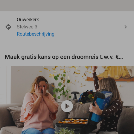
Ouwerkerk
Stelweg 3
Routebeschrijving
Maak gratis kans op een droomreis t.w.v. €3.000!
play_circle