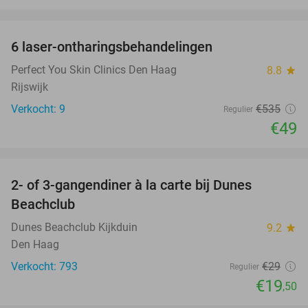
favorite_border
6 laser-ontharingsbehandelingen
91%
Perfect You Skin Clinics Den Haag
8.8
star
Rijswijk
Verkocht: 9
€535
Regulier
€49
favorite_border
2- of 3-gangendiner à la carte bij Dunes
33%
Beachclub
Dunes Beachclub Kijkduin
9.2
star
Den Haag
Verkocht: 793
€29
Regulier
€19
,50
favorite_border