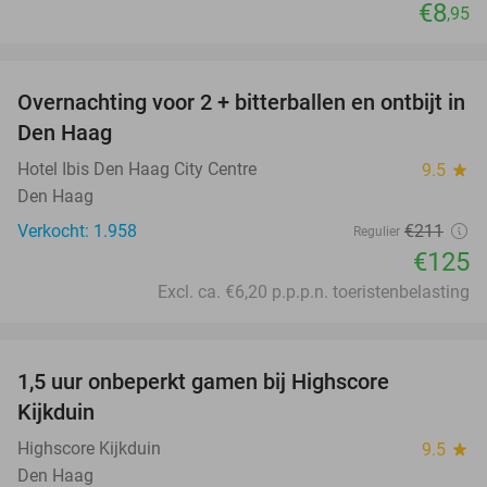
€8
,95
favorite_border
Overnachting voor 2 + bitterballen en ontbijt in
41%
Den Haag
Hotel Ibis Den Haag City Centre
9.5
star
Den Haag
Verkocht: 1.958
€211
Regulier
€125
Excl. ca. €6,20 p.p.p.n. toeristenbelasting
favorite_border
1,5 uur onbeperkt gamen bij Highscore
33%
Kijkduin
Highscore Kijkduin
9.5
star
Den Haag