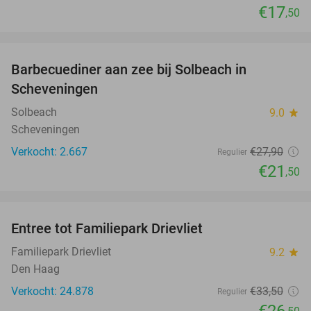
€17
,50
favorite_border
Barbecuediner aan zee bij Solbeach in
23%
Scheveningen
Solbeach
9.0
star
Scheveningen
Verkocht: 2.667
€27
,90
Regulier
€21
,50
favorite_border
Entree tot Familiepark Drievliet
21%
Familiepark Drievliet
9.2
star
Den Haag
Verkocht: 24.878
€33
,50
Regulier
€26