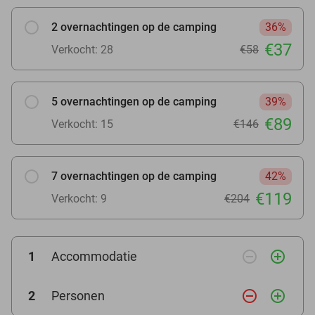
2 overnachtingen op de camping
36%
€37
Verkocht: 28
€58
5 overnachtingen op de camping
39%
€89
Verkocht: 15
€146
7 overnachtingen op de camping
42%
€119
Verkocht: 9
€204
remove_circle_outline
add_circle_outline
1
Accommodatie
remove_circle_outline
add_circle_outline
2
Personen