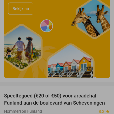
Bekijk nu
favorite_border
Speeltegoed (€20 of €50) voor arcadehal
50%
Funland aan de boulevard van Scheveningen
Hommerson Funland
8.3
star