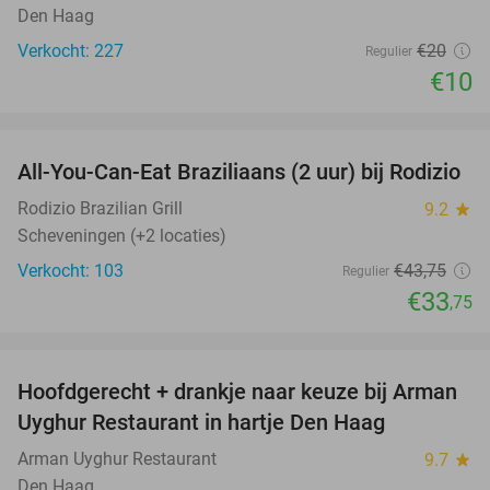
Den Haag
Verkocht: 227
€20
Regulier
€10
favorite_border
All-You-Can-Eat Braziliaans (2 uur) bij Rodizio
23%
Rodizio Brazilian Grill
9.2
star
Scheveningen (+2 locaties)
Verkocht: 103
€43
,75
Regulier
€33
,75
favorite_border
Hoofdgerecht + drankje naar keuze bij Arman
30%
Uyghur Restaurant in hartje Den Haag
Arman Uyghur Restaurant
9.7
star
Den Haag