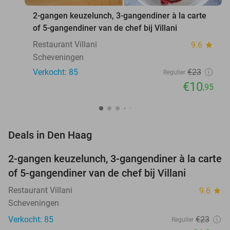
2-gangen keuzelunch, 3-gangendiner à la carte
of 5-gangendiner van de chef bij Villani
Restaurant Villani
9.6
star
Scheveningen
Verkocht: 85
€23
Regulier
€10
,95
favorite_border
Deals in Den Haag
2-gangen keuzelunch, 3-gangendiner à la carte
52%
NEW
of 5-gangendiner van de chef bij Villani
TODAY
Restaurant Villani
9.6
star
Scheveningen
Verkocht: 85
€23
Regulier