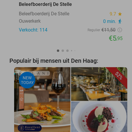
Beleefboerderij De Stelle
Beleefboerderij De Stelle
9.7
star
Ouwerkerk
0 min.
directions_walk
Verkocht: 114
€11
,50
Regulier
€5
,95
Populair bij mensen uit Den Haag:
52%
NEW
TODAY
favorite_border