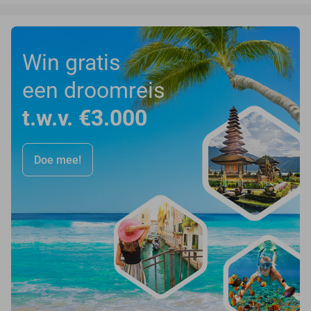
Win gratis
een droomreis
t.w.v. €3.000
Doe mee!