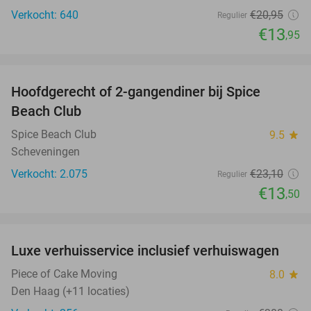
Verkocht: 640
€20
,95
Regulier
€13
,95
favorite_border
Hoofdgerecht of 2-gangendiner bij Spice
42%
Beach Club
Spice Beach Club
9.5
star
Scheveningen
Verkocht: 2.075
€23
,10
Regulier
€13
,50
favorite_border
Luxe verhuisservice inclusief verhuiswagen
83%
Piece of Cake Moving
8.0
star
Den Haag (+11 locaties)