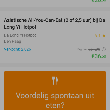
,50
favorite_border
Aziatische All-You-Can-Eat (2 of 2,5 uur) bij Da
30%
Long Yi Hotpot
Da Long Yi Hotpot
9.1
star
Den Haag
Verkocht: 2.026
€51
,90
Regulier
€36
,50
Voordelig spontaan uit
eten?