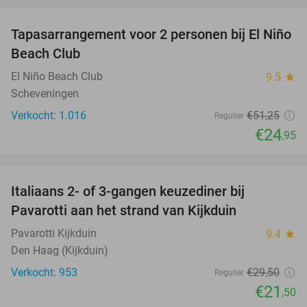
Tapasarrangement voor 2 personen bij El Niño
51%
Beach Club
El Niño Beach Club
9.5
star
Scheveningen
Verkocht: 1.016
€51
,25
Regulier
€24
,95
favorite_border
Italiaans 2- of 3-gangen keuzediner bij
27%
Pavarotti aan het strand van Kijkduin
Pavarotti Kijkduin
9.4
star
Den Haag (Kijkduin)
Verkocht: 953
€29
,50
Regulier
€21
,50