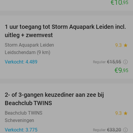
€10
,95
favorite_border
1 uur toegang tot Storm Aquapark Leiden incl.
38%
uitleg + zwemvest
Storm Aquapark Leiden
9.3
star
Leidschendam (9 km)
Verkocht: 4.489
€15
,95
Regulier
€9
,95
favorite_border
2- of 3-gangen keuzediner aan zee bij
47%
Beachclub TWINS
Beachclub TWINS
9.3
star
Scheveningen
Verkocht: 3.775
€33
,20
Regulier