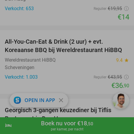
Verkocht: 653
€19
,95
Regulier
€14
favorite_border
All-You-Can-Eat & Drink (2 uur) + evt.
16%
Koreaanse BBQ bij Wereldrestaurant HiBBQ
Wereldrestaurant HiBBQ
9.4
star
Scheveningen
Verkocht: 1.003
€43
,95
Regulier
€36
,90
favorite_border
close
OPEN IN APP
Georgisch 3-gangen keuzediner bij Tiflis
51%
Restaurant in Den Haag
Boek nu voor €18
,50
hotel
shopping_cart
Boek nu
navigate_next
Tiflis Restaurant
8.8
star
per kamer, per nacht