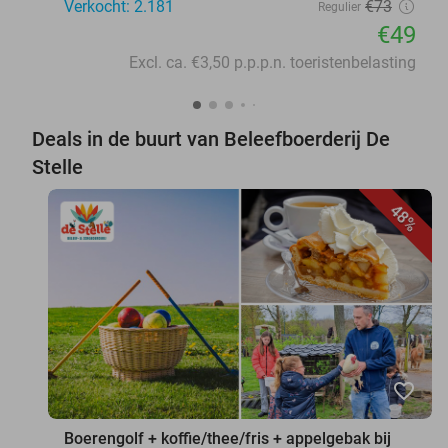
Verkocht: 2.181
€73
Regulier
€49
Excl. ca. €3,50 p.p.p.n. toeristenbelasting
Deals in de buurt van Beleefboerderij De
Stelle
48%
favorite_border
Boerengolf + koffie/thee/fris + appelgebak bij