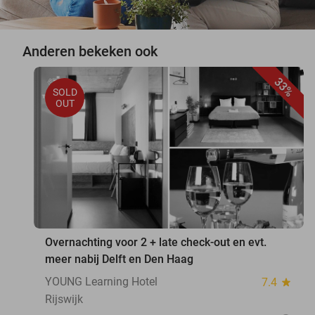
Anderen bekeken ook
33%
SOLD
OUT
Overnachting voor 2 + late check-out en evt.
meer nabij Delft en Den Haag
YOUNG Learning Hotel
7.4
star
Rijswijk