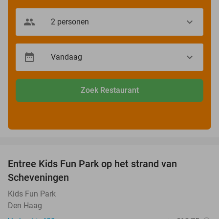
Zoek Restaurant
favorite_border
Entree Kids Fun Park op het strand van
36%
Scheveningen
Kids Fun Park
Den Haag