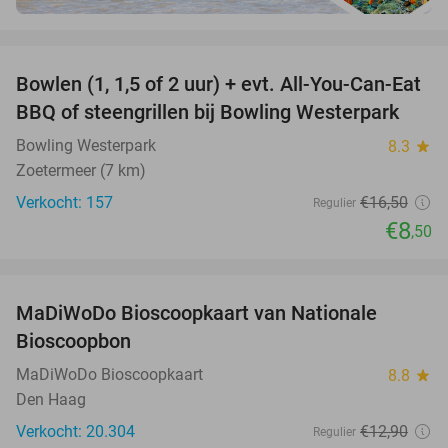
favorite_border
Bowlen (1, 1,5 of 2 uur) + evt. All-You-Can-Eat
48%
BBQ of steengrillen bij Bowling Westerpark
Bowling Westerpark
8.3
star
Zoetermeer (7 km)
Verkocht: 157
€16
,50
Regulier
€8
,50
favorite_border
MaDiWoDo Bioscoopkaart van Nationale
31%
Bioscoopbon
MaDiWoDo Bioscoopkaart
8.8
star
Den Haag
Verkocht: 20.304
€12
,90
Regulier