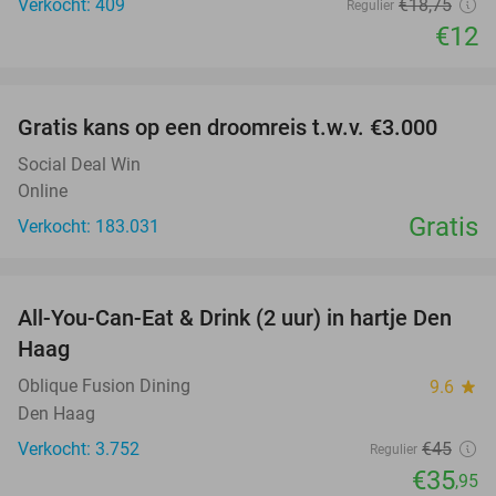
Verkocht: 409
€18
,75
Regulier
€12
favorite_border
Gratis kans op een droomreis t.w.v. €3.000
Social Deal Win
Online
Gratis
Verkocht: 183.031
favorite_border
All-You-Can-Eat & Drink (2 uur) in hartje Den
20%
Haag
Oblique Fusion Dining
9.6
star
Den Haag
Verkocht: 3.752
€45
Regulier
€35
,95