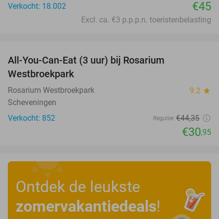
€45
Verkocht: 18.002
Excl. ca. €3 p.p.p.n. toeristenbelasting
favorite_border
All-You-Can-Eat (3 uur) bij Rosarium
30%
Westbroekpark
Rosarium Westbroekpark
9.2
star
Scheveningen
Verkocht: 852
€44
,35
Regulier
€30
,95
Ontdek de leukste
zomervakantiedeals
!