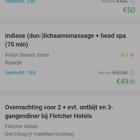
Verkocht: 256
€300
Regulier
€50
favorite_border
Indiase (duo-)lichaamsmassage + head spa
46%
(75 min)
Indian Beauty Salon
8.6
star
Rijswijk
Verkocht: 169
€92
,50
Regulier
€49
,50
favorite_border
Overnachting voor 2 + evt. ontbijt en 3-
gangendiner bij Fletcher Hotels
Fletcher Hotels
Den Haag (+ meerdere locaties)