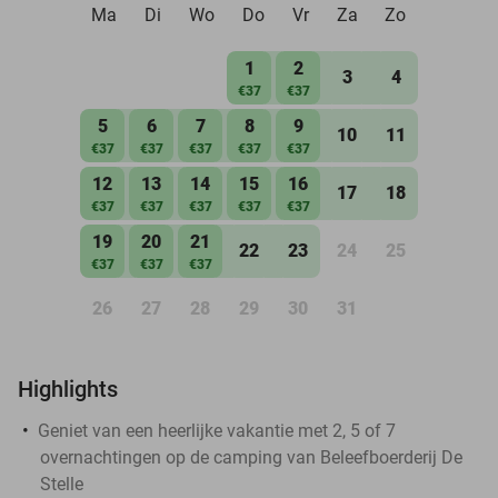
Ma
Di
Wo
Do
Vr
Za
Zo
1
2
3
4
€37
€37
5
6
7
8
9
10
11
€37
€37
€37
€37
€37
12
13
14
15
16
17
18
€37
€37
€37
€37
€37
19
20
21
22
23
24
25
€37
€37
€37
26
27
28
29
30
31
Highlights
Geniet van een heerlijke vakantie met 2, 5 of 7
overnachtingen op de camping van Beleefboerderij De
Stelle