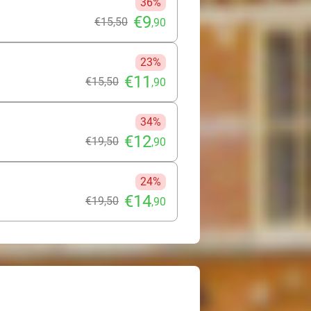
36%
€9
€15
,50
,90
23%
€11
€15
,50
,90
34%
€12
€19
,50
,90
24%
€14
€19
,50
,90