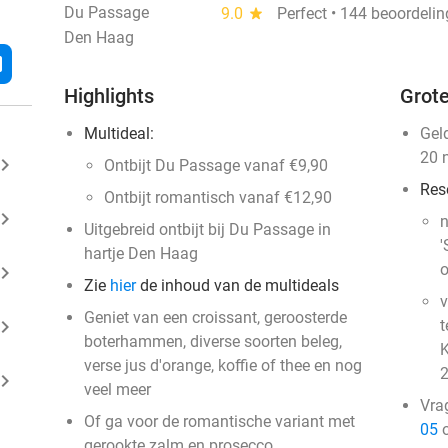
Du Passage
9.0
star
Perfect • 144 beoordeli
Den Haag
l
Highlights
Grote
Multideal:
Gel
20 
ard_arrow_right
Ontbijt Du Passage vanaf €9,90
Res
Ontbijt romantisch vanaf €12,90
ard_arrow_right
n
Uitgebreid ontbijt bij Du Passage in
'
hartje Den Haag
o
ard_arrow_right
Zie
hier
de inhoud van de multideals
v
Geniet van een croissant, geroosterde
ard_arrow_right
t
boterhammen, diverse soorten beleg,
K
verse jus d'orange, koffie of thee en nog
2
ard_arrow_right
veel meer
Vra
Of ga voor de romantische variant met
05
o
gerookte zalm en prosecco