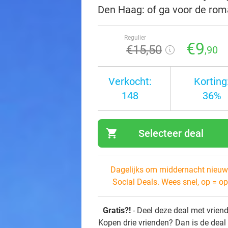
Den Haag: of ga voor de rom
Regulier
€9
€15
,50
,90
Verkocht:
Korting
148
36%
shopping_cart
Selecteer deal
navi
Dagelijks om middernacht nieuw
Social Deals. Wees snel, op = op
Gratis?!
- Deel deze deal met vrien
Kopen drie vrienden? Dan is de deal