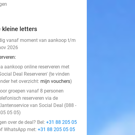
ngen
 kleine letters
dig vanaf moment van aankoop t/m
nov 2026
erveren:
a aankoop online reserveren met
Social Deal Reserveren' (te vinden
nder het overzicht:
mijn vouchers
)
oor groepen vanaf 8 personen
elefonisch reserveren via de
lantenservice van Social Deal (088 -
05 05 05)
gen over de deal? Bel:
+31 88 205 05
f WhatsApp met:
+31 88 205 05 05