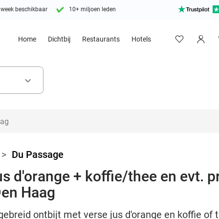
 week beschikbaar
10+ miljoen leden
Home
Dichtbij
Restaurants
Hotels
keyboard_arrow_down
>
Du Passage
us d'orange + koffie/thee en evt. 
Den Haag
ebreid ontbijt met verse jus d'orange en koffie of 