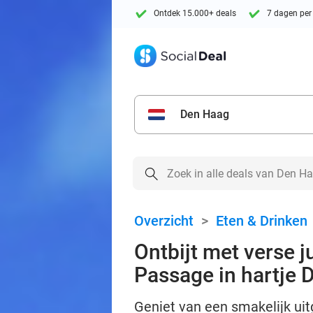
Ontdek 15.000+ deals
7 dagen per
Den Haag
Overzicht
>
Eten & Drinken
Ontbijt met verse j
Passage in hartje 
Geniet van een smakelijk uitg