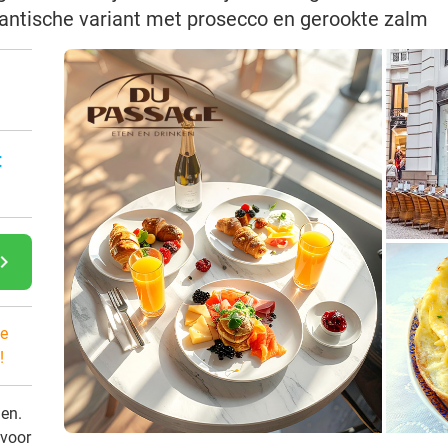
antische variant met prosecco en gerookte zalm
:
gate_next
e
!
den.
 voor