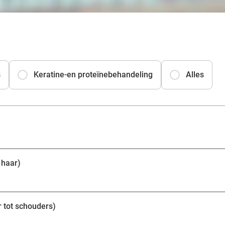
keratine- en proteïnebehandeling! Keratine maakt het haa
een proteïnebehandeling het haar van binnenuit versterkt
s
Keratine-en proteïnebehandeling
Alles
 haar)
 tot schouders)