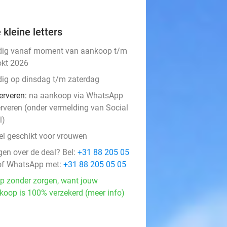
 kleine letters
dig vanaf moment van aankoop t/m
okt 2026
dig op dinsdag t/m zaterdag
erveren:
na aankoop via WhatsApp
erveren (onder vermelding van Social
l)
el geschikt voor vrouwen
gen over de deal? Bel:
+31 88 205 05
f WhatsApp met:
+31 88 205 05 05
p zonder zorgen, want jouw
koop is 100% verzekerd (meer info)