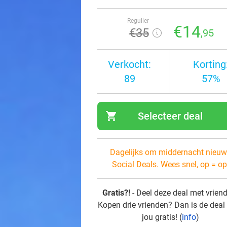
Regulier
€14
€35
,95
Verkocht:
Korting
89
57%
shopping_cart
Selecteer deal
navi
Dagelijks om middernacht nieuw
Social Deals. Wees snel, op = op
Gratis?!
- Deel deze deal met vrien
Kopen drie vrienden? Dan is de deal
jou gratis! (
info
)