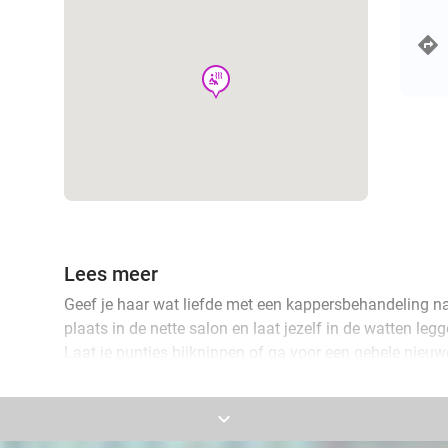
wellness
Lees meer
Geef je haar wat liefde met een kappersbehandeling n
plaats in de nette salon en laat jezelf in de watten leg
Laat je puntjes bijknippen of ga voor een gehele nieuw
Je kunt er ook voor kiezen om je haren of uitgroei te la
keyboard_arrow_down
met glanzende en verzorgde haren weer naar buiten. Of