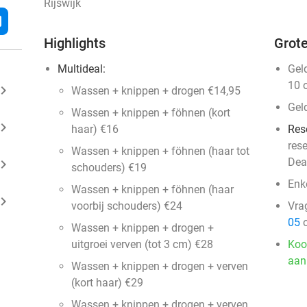
Rijswijk
l
Highlights
Grote
Multideal:
Gel
10 
ard_arrow_right
Wassen + knippen + drogen €14,95
Gel
Wassen + knippen + föhnen (kort
ard_arrow_right
haar) €16
Res
res
Wassen + knippen + föhnen (haar tot
Dea
ard_arrow_right
schouders) €19
Enk
Wassen + knippen + föhnen (haar
ard_arrow_right
voorbij schouders) €24
Vra
05
o
Wassen + knippen + drogen +
uitgroei verven (tot 3 cm) €28
Koo
aan
Wassen + knippen + drogen + verven
(kort haar) €29
Wassen + knippen + drogen + verven