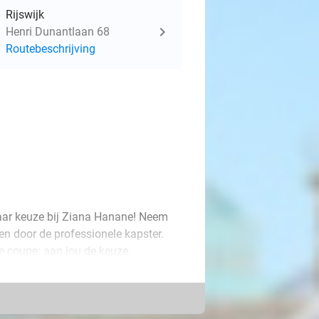
Rijswijk
Henri Dunantlaan 68
Routebeschrijving
aar keuze bij Ziana Hanane! Neem
gen door de professionele kapster.
e coupe: aan jou de keuze.
ten verven. Laat je adviseren en stap
 geef je haar een boost met een