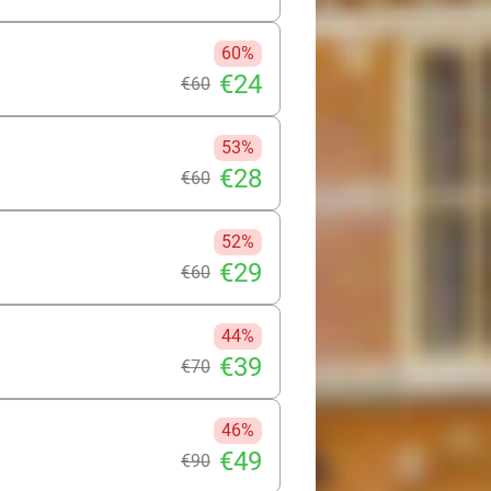
60%
€24
€60
53%
€28
€60
52%
€29
€60
44%
€39
€70
46%
€49
€90