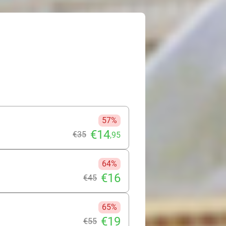
r glad, zacht en pluisvrij, terwijl
 en herstelt. Ervaar het zelf!
57%
€14
€35
,95
64%
€16
€45
65%
€19
€55