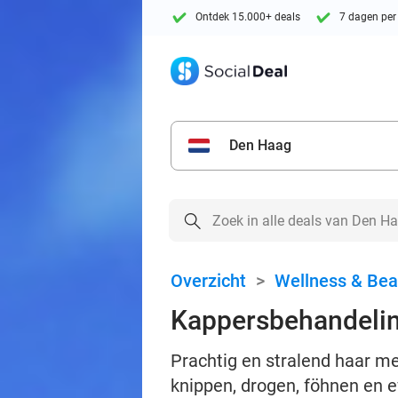
Ontdek 15.000+ deals
7 dagen per
Den Haag
Overzicht
>
Wellness & Bea
Kappersbehandelin
Prachtig en stralend haar m
knippen, drogen, föhnen en e