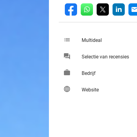
whatsapp
linkedin
fb
mai
list
keybo
Multideal
chat
keybo
Selectie van recensies
work
keybo
Bedrijf
language
keybo
Website