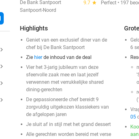
De Bank Santpoort
9.7
star
Perfect • 197 beo
Santpoort-Noord
l
Highlights
Grote
Geniet van een exclusief diner van de
Gel
chef bij De Bank Santpoort
6 s
ard_arrow_right
Zie
hier
de inhoud van de deal
Res
ard_arrow_right
Vier het 3-jarig jubileum van deze
n
sfeervolle zaak mee en laat jezelf
'
verwennen met verrukkelijke shared
o
ard_arrow_right
dining-gerechten
r
ard_arrow_right
De gepassioneerde chef bereidt 9
(
zorgvuldig uitgekozen klassiekers van
Vra
de afgelopen jaren
05
o
Je sluit af in stijl met het grand dessert
Koo
Alle gerechten worden bereid met verse
aan