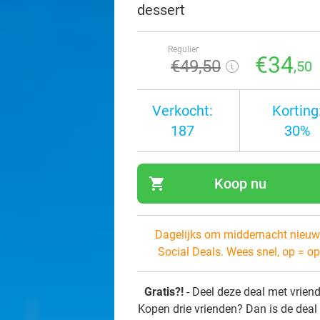
dessert
Regulier
€34
€49
,50
,50
Verkocht:
Korting
187
30%
shopping_cart
Koop nu
navi
Dagelijks om middernacht nieuw
Social Deals. Wees snel, op = op
Gratis?!
- Deel deze deal met vrien
Kopen drie vrienden? Dan is de deal