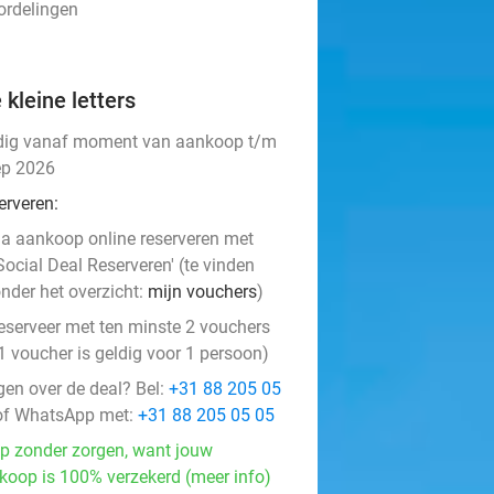
ordelingen
 kleine letters
dig vanaf moment van aankoop t/m
ep 2026
erveren:
a aankoop online reserveren met
Social Deal Reserveren' (te vinden
nder het overzicht:
mijn vouchers
)
eserveer met ten minste 2 vouchers
1 voucher is geldig voor 1 persoon)
gen over de deal? Bel:
+31 88 205 05
f WhatsApp met:
+31 88 205 05 05
p zonder zorgen, want jouw
koop is 100% verzekerd (meer info)