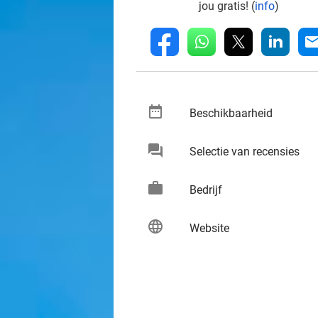
jou gratis! (
info
)
whatsapp
linkedin
fb
mai
date_range
keybo
Beschikbaarheid
chat
keybo
Selectie van recensies
work
keybo
Bedrijf
language
keybo
Website