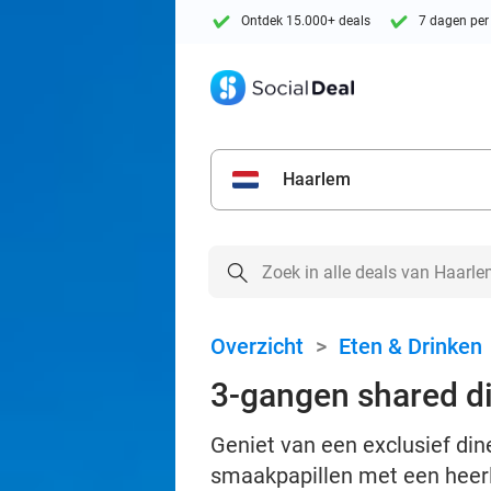
Ontdek 15.000+ deals
7 dagen per
Haarlem
Overzicht
>
Eten & Drinken
3-gangen shared di
Geniet van een exclusief din
smaakpapillen met een heerl