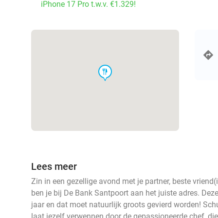
iPhone 17 Pro t.w.v. €1.329!
food
Lees meer
Zin in een gezellige avond met je partner, beste vrien
ben je bij De Bank Santpoort aan het juiste adres. Dez
jaar en dat moet natuurlijk groots gevierd worden! Schu
laat jezelf verwennen door de gepassioneerde chef, di