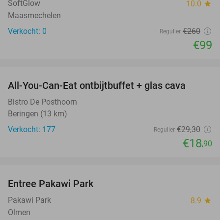
SoftGlow
10.0
star
Maasmechelen
Verkocht: 0
€260
Regulier
€99
favorite_border
All-You-Can-Eat ontbijtbuffet + glas cava
35%
Bistro De Posthoorn
Beringen (13 km)
Verkocht: 177
€29
,30
Regulier
€18
,90
favorite_border
Entree Pakawi Park
28%
Pakawi Park
8.9
star
Olmen