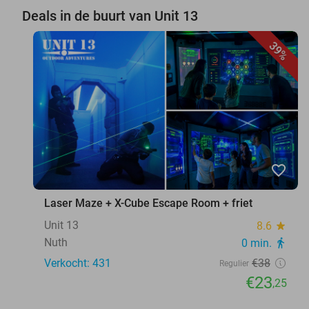
Deals in de buurt van Unit 13
39%
favorite_border
Laser Maze + X-Cube Escape Room + friet
Unit 13
8.6
star
Nuth
0 min.
directions_walk
Verkocht: 431
€38
Regulier
€23
,25