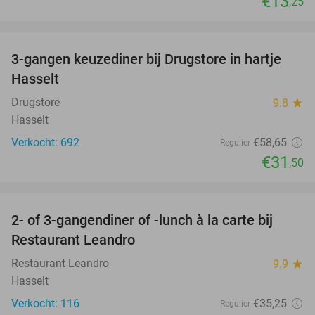
€13
,25
favorite_border
3-gangen keuzediner bij Drugstore in hartje
46%
Hasselt
Drugstore
9.8
star
Hasselt
Verkocht: 692
€58
,65
Regulier
€31
,50
favorite_border
2- of 3-gangendiner of -lunch à la carte bij
35%
Restaurant Leandro
Restaurant Leandro
9.9
star
Hasselt
Verkocht: 116
€35
,25
Regulier