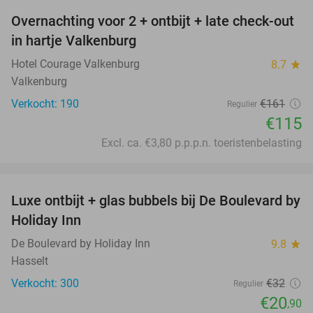
Overnachting voor 2 + ontbijt + late check-out
29%
in hartje Valkenburg
Hotel Courage Valkenburg
8.7
star
Valkenburg
Verkocht: 190
€161
Regulier
€115
Excl. ca. €3,80 p.p.p.n. toeristenbelasting
favorite_border
Luxe ontbijt + glas bubbels bij De Boulevard by
35%
Holiday Inn
De Boulevard by Holiday Inn
9.8
star
Hasselt
Verkocht: 300
€32
Regulier
€20
,90