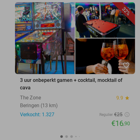
32%
favorite_border
3 uur onbeperkt gamen + cocktail, mocktail of
cava
The Zone
9.9
star
Beringen (13 km)
Verkocht: 1.327
€25
Regulier
€16
,90