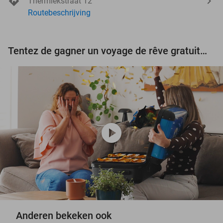
Thermiekstraat 12
Routebeschrijving
Tentez de gagner un voyage de rêve gratuit d'une valeur de 3.000 € !
play_circle
Anderen bekeken ook