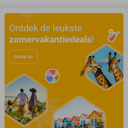
Ontdek de leukste
zomervakantiedeals
!
Bekijk nu