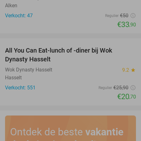
Alken
Verkocht: 47
€50
Regulier
€33
,90
favorite_border
All You Can Eat-lunch of -diner bij Wok
20%
Dynasty Hasselt
Wok Dynasty Hasselt
9.2
star
Hasselt
Verkocht: 551
€25
,90
Regulier
€20
,70
Ontdek de beste
vakantie