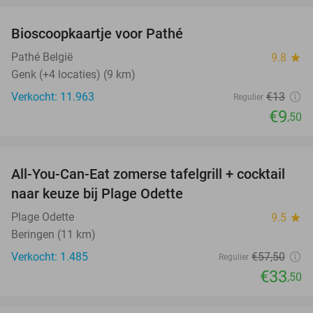
Bioscoopkaartje voor Pathé
27%
Pathé België
9.8
star
Genk (+4 locaties) (9 km)
Verkocht: 11.963
€13
Regulier
€9
,50
favorite_border
All-You-Can-Eat zomerse tafelgrill + cocktail
42%
naar keuze bij Plage Odette
Plage Odette
9.5
star
Beringen (11 km)
Verkocht: 1.485
€57
,50
Regulier
€33
,50
favorite_border