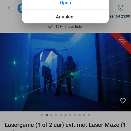
Open
Ontdek 15.000+ deals
7 dagen per week beschikbaar
Annuleer
Bereikbaar tot 23:00
10+ miljoen leden
9,4
op basis van
205.924 reviews
22%
Ontdek 15.000+ deals
7 dagen per week beschikbaar
10+ miljoen leden
favorite_border
Lasergame (1 of 2 uur) evt. met Laser Maze (1