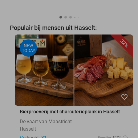
Populair bij mensen uit Hasselt:
32%
NEW
TODAY
favorite_border
Bierproeverij met charcuterieplank in Hasselt
De vaart van Maastricht
Hasselt
Verkocht: 31
€22
Regulier