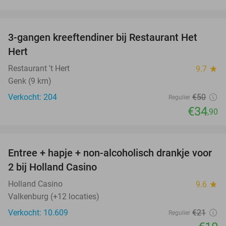
favorite_border
3-gangen kreeftendiner bij Restaurant Het
30%
Hert
Restaurant 't Hert
9.7
star
Genk (9 km)
Verkocht: 204
€50
Regulier
€34
,90
favorite_border
Entree + hapje + non-alcoholisch drankje voor
52%
2 bij Holland Casino
Holland Casino
9.6
star
Valkenburg (+12 locaties)
Verkocht: 10.609
€21
Regulier