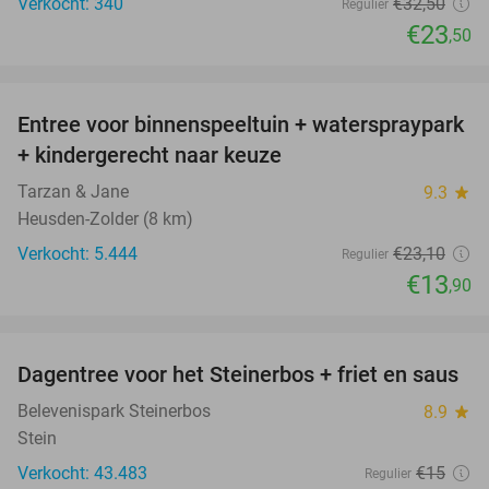
Verkocht: 340
€32
,50
Regulier
€23
,50
favorite_border
Entree voor binnenspeeltuin + waterspraypark
40%
+ kindergerecht naar keuze
Tarzan & Jane
9.3
star
Heusden-Zolder (8 km)
Verkocht: 5.444
€23
,10
Regulier
€13
,90
favorite_border
Dagentree voor het Steinerbos + friet en saus
37%
Belevenispark Steinerbos
8.9
star
Stein
Verkocht: 43.483
€15
Regulier