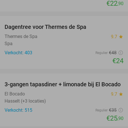
€22
,90
favorite_border
Dagentree voor Thermes de Spa
50%
Thermes de Spa
9.7
star
Spa
Verkocht: 403
€48
Regulier
€24
favorite_border
3-gangen tapasdiner + limonade bij El Bocado
26%
El Bocado
9.7
star
Hasselt (+3 locaties)
Verkocht: 515
€35
Regulier
€25
,90
favorite_border