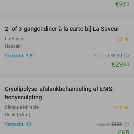
€9
,50
favorite_border
2- of 3-gangendiner à la carte bij La Saveur
42%
La Saveur
9.5
star
Hasselt
Verkocht: 309
€51
,90
Regulier
€29
,90
favorite_border
Cryolipolyse-afslankbehandeling of EMS-
53%
bodysculpting
Clinique Miracle
10.0
star
Genk (6 km)
Verkocht: 43
€139
Regulier
€65