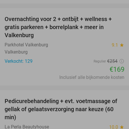
favorite_border
Overnachting voor 2 + ontbijt + wellness +
33%
gratis parkeren + borrelplank + meer in
Valkenburg
Parkhotel Valkenburg
9.1
star
Valkenburg
Verkocht: 129
€254
Regulier
€169
Inclusief alle bijkomende kosten
favorite_border
Pedicurebehandeling + evt. voetmassage of
32%
gellak of gelaatsverzorging naar keuze (60
min)
La Perla Beautyhouse
10.0
star