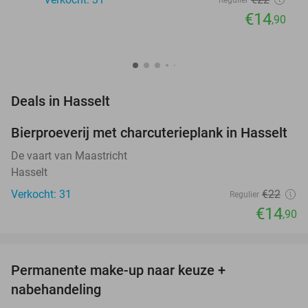
€14
,90
favorite_border
Deals in Hasselt
Bierproeverij met charcuterieplank in Hasselt
32%
NEW
TODAY
De vaart van Maastricht
Hasselt
Verkocht: 31
€22
Regulier
€14
,90
favorite_border
Permanente make-up naar keuze +
62%
NEW
nabehandeling
TODAY