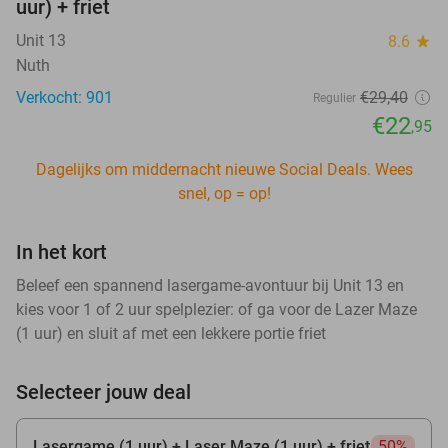
uur) + friet
Unit 13
8.6
star
Nuth
Verkocht: 901
€29
,40
Regulier
€22
,95
Dagelijks om middernacht nieuwe Social Deals. Wees
snel, op = op!
In het kort
Beleef een spannend lasergame-avontuur bij Unit 13 en
kies voor 1 of 2 uur spelplezier: of ga voor de Lazer Maze
(1 uur) en sluit af met een lekkere portie friet
Selecteer jouw deal
Lasergame (1 uur) + Laser Maze (1 uur) + friet
50%