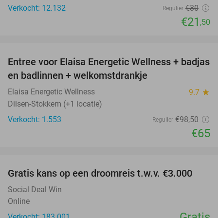
Verkocht: 12.132
€30
Regulier
€21
,50
favorite_border
Entree voor Elaisa Energetic Wellness + badjas
34%
en badlinnen + welkomstdrankje
Elaisa Energetic Wellness
9.7
star
Dilsen-Stokkem (+1 locatie)
Verkocht: 1.553
€98
,50
Regulier
€65
favorite_border
Gratis kans op een droomreis t.w.v. €3.000
Social Deal Win
Online
Gratis
Verkocht: 183.001