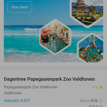
Doe mee!
favorite_border
Dagentree Papegaaienpark Zoo Veldhoven
26%
Papegaaienpark Zoo Veldhoven
9.4
star
Veldhoven
Verkocht: 8.937
€18
Regulier