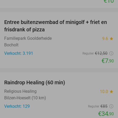
€10
favorite_border
Entree buitenzwembad of minigolf + friet en
37%
frisdrank of pizza
Familiepark Goolderheide
9.6
star
Bocholt
Verkocht: 3.191
€12
,50
Regulier
€7
,90
favorite_border
Raindrop Healing (60 min)
59%
Religious Healing
10.0
star
Bilzen-Hoeselt (10 km)
Verkocht: 129
€85
Regulier
€34
,90