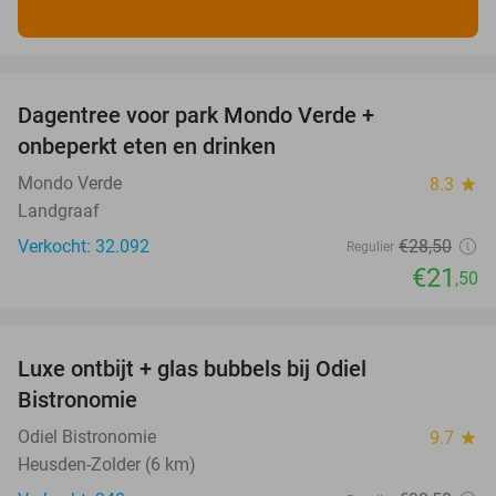
favorite_border
Dagentree voor park Mondo Verde +
25%
onbeperkt eten en drinken
Mondo Verde
8.3
star
Landgraaf
Verkocht: 32.092
€28
,50
Regulier
€21
,50
favorite_border
Luxe ontbijt + glas bubbels bij Odiel
28%
Bistronomie
Odiel Bistronomie
9.7
star
Heusden-Zolder (6 km)