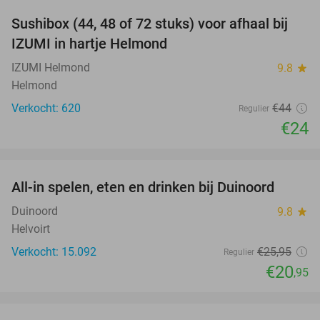
Sushibox (44, 48 of 72 stuks) voor afhaal bij
45%
IZUMI in hartje Helmond
IZUMI Helmond
9.8
star
Helmond
Verkocht: 620
€44
Regulier
€24
favorite_border
All-in spelen, eten en drinken bij Duinoord
19%
Duinoord
9.8
star
Helvoirt
Verkocht: 15.092
€25
,95
Regulier
€20
,95
favorite_border