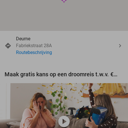
Deurne
Fabriekstraat 28A
Routebeschrijving
Maak gratis kans op een droomreis t.w.v. €3.000!
play_circle