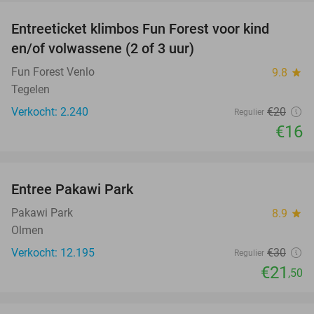
Entreeticket klimbos Fun Forest voor kind
20%
en/of volwassene (2 of 3 uur)
Fun Forest Venlo
9.8
star
Tegelen
Verkocht: 2.240
€20
Regulier
€16
favorite_border
Entree Pakawi Park
28%
Pakawi Park
8.9
star
Olmen
Verkocht: 12.195
€30
Regulier
€21
,50
favorite_border