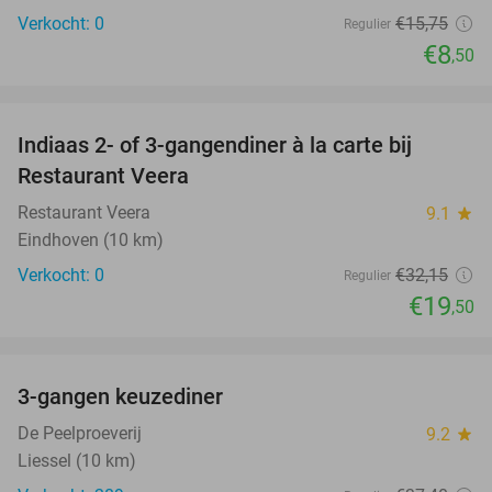
Verkocht: 0
€15
,75
Regulier
€8
,50
favorite_border
Indiaas 2- of 3-gangendiner à la carte bij
39%
NEW
Restaurant Veera
TODAY
Restaurant Veera
9.1
star
Eindhoven (10 km)
Verkocht: 0
€32
,15
Regulier
€19
,50
favorite_border
3-gangen keuzediner
33%
De Peelproeverij
9.2
star
Liessel (10 km)