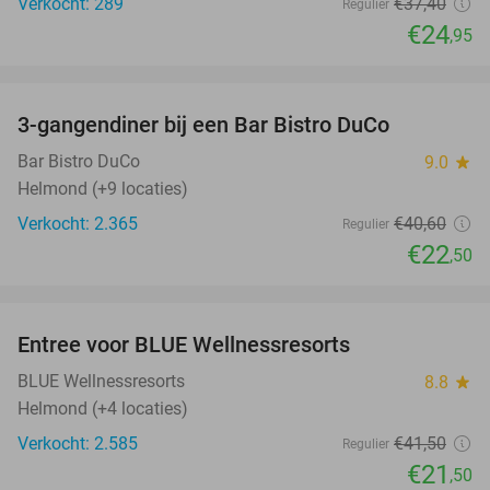
Verkocht: 289
€37
,40
Regulier
€24
,95
favorite_border
3-gangendiner bij een Bar Bistro DuCo
45%
Bar Bistro DuCo
9.0
star
Helmond (+9 locaties)
Verkocht: 2.365
€40
,60
Regulier
€22
,50
favorite_border
Entree voor BLUE Wellnessresorts
48%
BLUE Wellnessresorts
8.8
star
Helmond (+4 locaties)
Verkocht: 2.585
€41
,50
Regulier
€21
,50