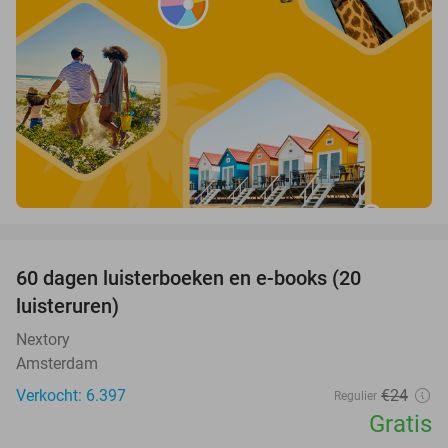
favorite_border
100%
60 dagen luisterboeken en e-books (20
luisteruren)
Nextory
Amsterdam
Verkocht: 6.397
€24
Regulier
Gratis