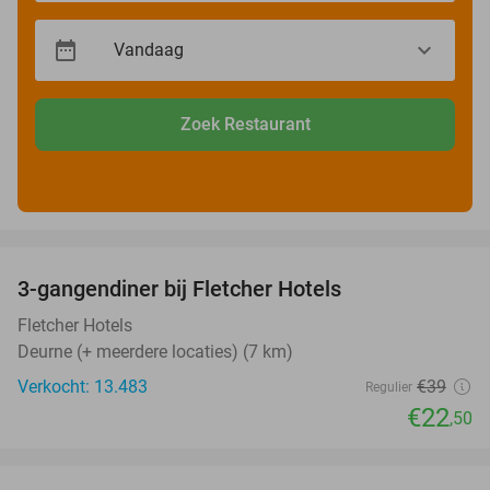
Zoek Restaurant
favorite_border
3-gangendiner bij Fletcher Hotels
42%
Fletcher Hotels
Deurne (+ meerdere locaties) (7 km)
Verkocht: 13.483
€39
Regulier
€22
,50
favorite_border