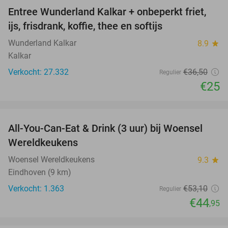
Entree Wunderland Kalkar + onbeperkt friet,
32%
ijs, frisdrank, koffie, thee en softijs
Wunderland Kalkar
8.9
star
Kalkar
Verkocht: 27.332
€36
,50
Regulier
€25
favorite_border
All-You-Can-Eat & Drink (3 uur) bij Woensel
15%
Wereldkeukens
Woensel Wereldkeukens
9.3
star
Eindhoven (9 km)
Verkocht: 1.363
€53
,10
Regulier
€44
,95
favorite_border