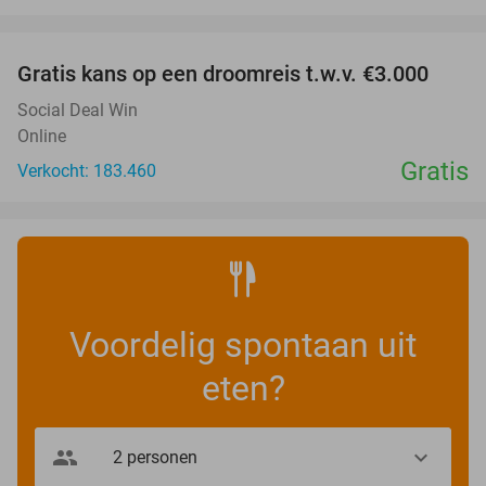
favorite_border
Gratis kans op een droomreis t.w.v. €3.000
Social Deal Win
Online
Gratis
Verkocht: 183.460
Voordelig spontaan uit
eten?