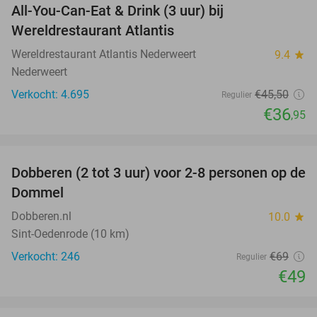
All-You-Can-Eat & Drink (3 uur) bij
19%
Wereldrestaurant Atlantis
Wereldrestaurant Atlantis Nederweert
9.4
star
Nederweert
Verkocht: 4.695
€45
,50
Regulier
€36
,95
favorite_border
Dobberen (2 tot 3 uur) voor 2-8 personen op de
29%
Dommel
Dobberen.nl
10.0
star
Sint-Oedenrode (10 km)
Verkocht: 246
€69
Regulier
€49
favorite_border