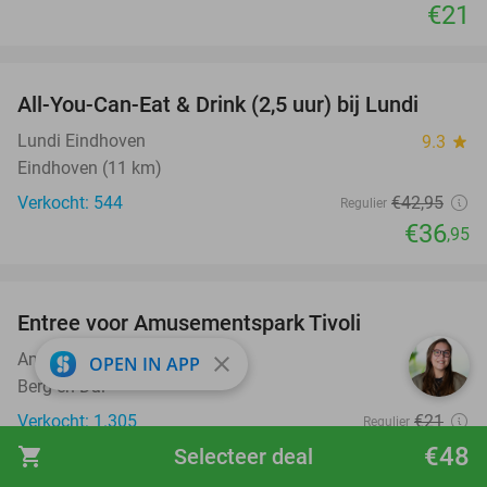
€21
favorite_border
All-You-Can-Eat & Drink (2,5 uur) bij Lundi
14%
Lundi Eindhoven
9.3
star
Eindhoven (11 km)
Verkocht: 544
€42
,95
Regulier
€36
,95
favorite_border
Entree voor Amusementspark Tivoli
12%
Amusementspark Tivoli
9.5
star
close
OPEN IN APP
Berg en Dal
Verkocht: 1.305
€21
Regulier
€18
€48
,50
shopping_cart
Selecteer deal
favorite_border