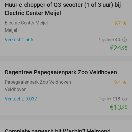
Huur e-chopper of Q3-scooter (1 of 3 uur) bij
38%
Electric Center Meijel
Electric Center Meijel
9.7
star
Meijel
Verkocht: 565
€40
Regulier
€24
,95
favorite_border
Dagentree Papegaaienpark Zoo Veldhoven
26%
Papegaaienpark Zoo Veldhoven
9.4
star
Veldhoven
Verkocht: 9.037
€18
Regulier
€13
,25
favorite_border
Complete carwash bij Washin7 Helmond