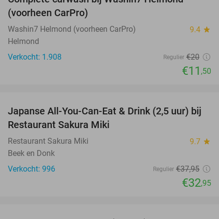
43%
(voorheen CarPro)
Washin7 Helmond (voorheen CarPro)
9.4
star
Helmond
Verkocht: 1.908
€20
Regulier
€11
,50
favorite_border
Japanse All-You-Can-Eat & Drink (2,5 uur) bij
13%
Restaurant Sakura Miki
Restaurant Sakura Miki
9.7
star
Beek en Donk
Verkocht: 996
€37
,95
Regulier
€32
,95
favorite_border