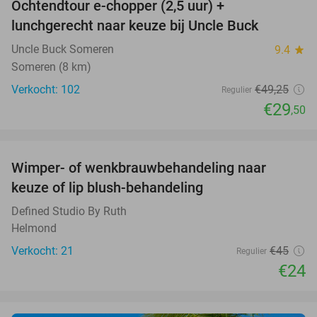
Ochtendtour e-chopper (2,5 uur) +
40%
lunchgerecht naar keuze bij Uncle Buck
Uncle Buck Someren
9.4
star
Someren (8 km)
Verkocht: 102
€49
,25
Regulier
€29
,50
favorite_border
Wimper- of wenkbrauwbehandeling naar
47%
keuze of lip blush-behandeling
Defined Studio By Ruth
Helmond
Verkocht: 21
€45
Regulier
€24