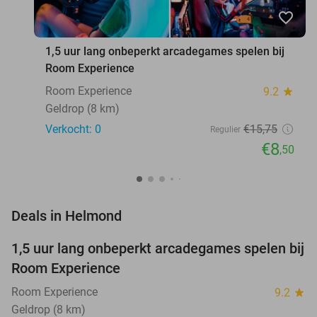
favorite_border
1,5 uur lang onbeperkt arcadegames spelen bij
Room Experience
Room Experience
9.2
star
Geldrop (8 km)
Verkocht: 0
€15
,75
Regulier
€8
,50
favorite_border
Deals in Helmond
1,5 uur lang onbeperkt arcadegames spelen bij
46%
NEW
Room Experience
TODAY
Room Experience
9.2
star
Geldrop (8 km)