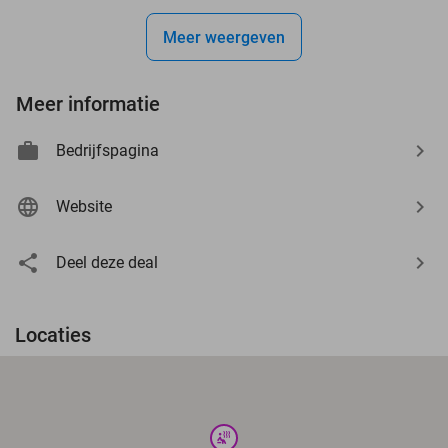
Meer weergeven
Meer informatie
Bedrijfspagina
Website
Deel deze deal
Locaties
wellness