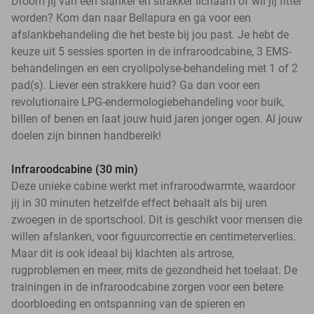
Droom jij van een slanker en strakker lichaam óf wil jij fitter
worden? Kom dan naar Bellapura en ga voor een
afslankbehandeling die het beste bij jou past. Je hebt de
keuze uit 5 sessies sporten in de infraroodcabine, 3 EMS-
behandelingen en een cryolipolyse-behandeling met 1 of 2
pad(s). Liever een strakkere huid? Ga dan voor een
revolutionaire LPG-endermologiebehandeling voor buik,
billen of benen en laat jouw huid jaren jonger ogen. Al jouw
doelen zijn binnen handbereik!
Infraroodcabine (30 min)
Deze unieke cabine werkt met infraroodwarmte, waardoor
jij in 30 minuten hetzelfde effect behaalt als bij uren
zwoegen in de sportschool. Dit is geschikt voor mensen die
willen afslanken, voor figuurcorrectie en centimeterverlies.
Maar dit is ook ideaal bij klachten als artrose,
rugproblemen en meer, mits de gezondheid het toelaat. De
trainingen in de infraroodcabine zorgen voor een betere
doorbloeding en ontspanning van de spieren en