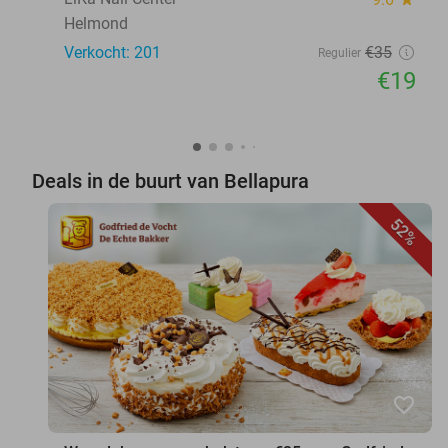
Helmond
Verkocht: 201
€35
Regulier
€19
Deals in de buurt van Bellapura
52%
favorite_border