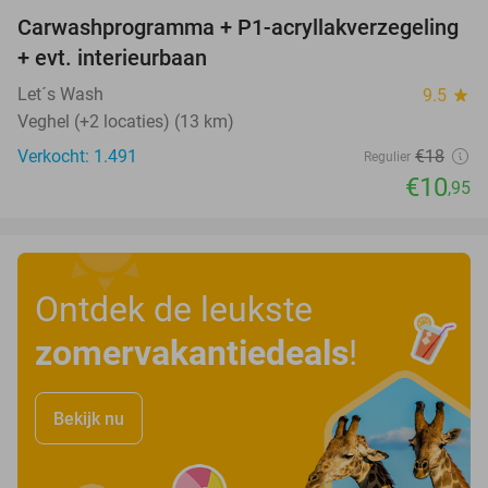
Carwashprogramma + P1-acryllakverzegeling
39%
+ evt. interieurbaan
Let´s Wash
9.5
star
Veghel (+2 locaties) (13 km)
Verkocht: 1.491
€18
Regulier
€10
,95
Ontdek de leukste
zomervakantiedeals
!
Bekijk nu