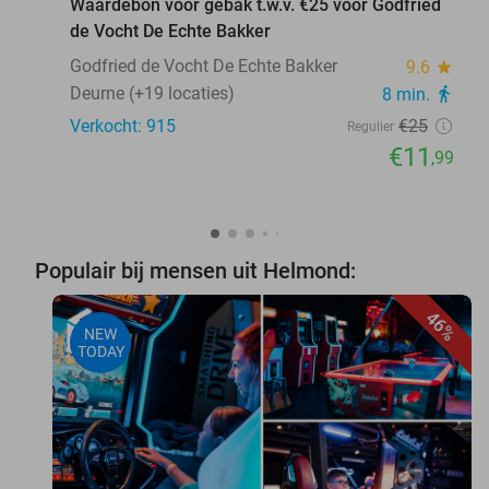
Waardebon voor gebak t.w.v. €25 voor Godfried
de Vocht De Echte Bakker
Godfried de Vocht De Echte Bakker
9.6
star
Deurne (+19 locaties)
8 min.
directions_walk
Verkocht: 915
€25
Regulier
€11
,99
Populair bij mensen uit Helmond:
46%
NEW
TODAY