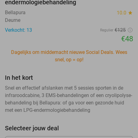
endermologiebehandeling
Bellapura
10.0
star
Deurne
Verkocht: 13
€125
Regulier
€48
Dagelijks om middernacht nieuwe Social Deals. Wees
snel, op = op!
In het kort
Snel en effectief afslanken met 5 sessies sporten in de
infraroodcabine, 3 EMS-behandelingen of een cryolipolyse-
behandeling bij Bellapura: of ga voor een gezonde huid
met een LPG-endermologiebehandeling
Selecteer jouw deal